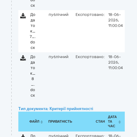
cx
До
публічний
Експортовано:
18-06-
да
2026,
то
11:00:04
к_
7_.
do
cx
До
публічний
Експортовано:
18-06-
да
2026,
то
11:00:04
к_
8
_.
do
cx
Тип документа: Критерії прийнятності
ДАТА
ФАЙЛ
ПРИВАТНІСТЬ
СТАН
ТА
ЧАС
До
публічний
Експортовано:
18-06-