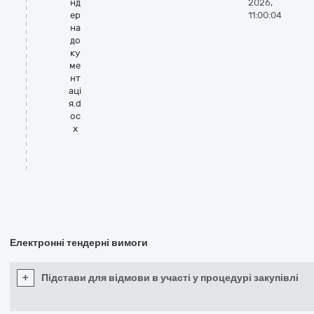
нд
2026,
ер
11:00:04
на
до
ку
ме
нт
аці
я.d
oc
x
Електронні тендерні вимоги
+
Підстави для відмови в участі у процедурі закупівлі