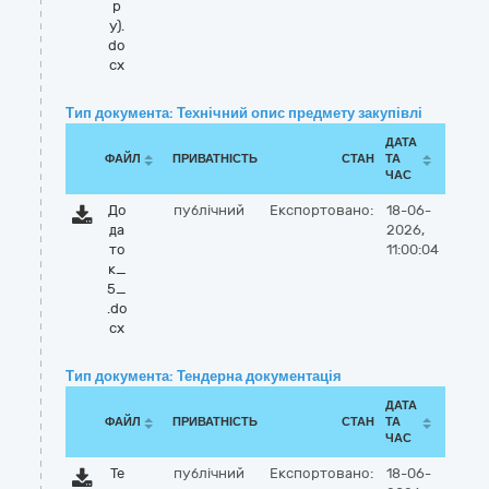
р
у).
do
cx
Тип документа: Технічний опис предмету закупівлі
ДАТА
ФАЙЛ
ПРИВАТНІСТЬ
СТАН
ТА
ЧАС
До
публічний
Експортовано:
18-06-
да
2026,
то
11:00:04
к_
5_
.do
cx
Тип документа: Тендерна документація
ДАТА
ФАЙЛ
ПРИВАТНІСТЬ
СТАН
ТА
ЧАС
Те
публічний
Експортовано:
18-06-