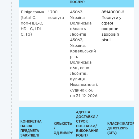
ПОСЛУГ:
Ліпідограма
1 700
45063
85140000-2
(total-C,
послуга
Україна
Послуги у
non-HDL-C,
Волинська
сфері
HDL-C, LDL-
область
охорони
C, TG)
Любитів
здоров’я
45063,
різні
Україна,
Ковельський
р-н,
Волинська
обл., село
Любитів,
вулиця
Незалежності,
будинок, 66
по 31-12-2026
АДРЕСА
ДОСТАВКИ /
КОНКРЕТНА
СТРОК
КІЛЬКІСТЬ
КЛАСИФІКАТОР
НАЗВА
ПОСТАВКИ/
/
ДК 021:2015
ПРЕДМЕТА
ВИКОНАННЯ
ОД.ВИМІРУ
(CPV)
ЗАКУПІВЛІ
РОБІТ/