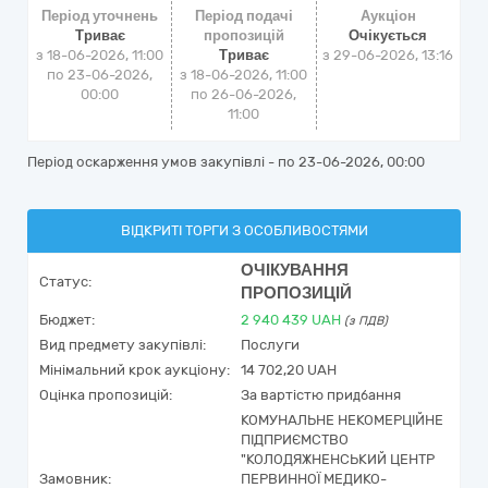
Період уточнень
Період подачі
Аукціон
Триває
пропозицій
Очікується
з 18-06-2026, 11:00
Триває
з
29-06-2026, 13:16
по 23-06-2026,
з 18-06-2026, 11:00
00:00
по 26-06-2026,
11:00
Період оскарження умов закупівлі - по
23-06-2026, 00:00
ВІДКРИТІ ТОРГИ З ОСОБЛИВОСТЯМИ
ОЧІКУВАННЯ
Статус:
ПРОПОЗИЦІЙ
Бюджет:
2 940 439
UAH
(з ПДВ)
Вид предмету закупівлі:
Послуги
Мінімальний крок аукціону:
14 702,20 UAH
Оцінка пропозицій:
За вартістю придбання
КОМУНАЛЬНЕ НЕКОМЕРЦІЙНЕ
ПІДПРИЄМСТВО
"КОЛОДЯЖНЕНСЬКИЙ ЦЕНТР
Замовник:
ПЕРВИННОЇ МЕДИКО-