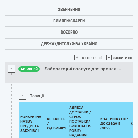
ЗВЕРНЕННЯ
ВИМОГИ/СКАРГИ
DOZORRO
ДЕРЖАУДИТСЛУЖБА УКРАЇНИ
+
-
відкрити всі
закрити всі
-
Лабораторні послуги для провед
...
Активний
-
Позиції
АДРЕСА
ДОСТАВКИ /
КОНКРЕТНА
СТРОК
КІЛЬКІСТЬ
КЛАСИФІКАТОР
НАЗВА
ПОСТАВКИ/
/
ДК 021:2015
КЛА
ПРЕДМЕТА
ВИКОНАННЯ
ОД.ВИМІРУ
(CPV)
ЗАКУПІВЛІ
РОБІТ/
НАДАННЯ