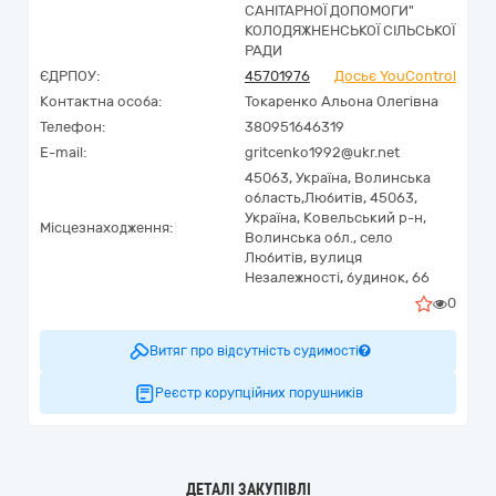
САНІТАРНОЇ ДОПОМОГИ"
КОЛОДЯЖНЕНСЬКОЇ СІЛЬСЬКОЇ
РАДИ
ЄДРПОУ:
45701976
Досьє YouControl
Контактна особа:
Токаренко Альона Олегівна
Телефон:
380951646319
E-mail:
gritcenko1992@ukr.net
45063,
Україна
,
Волинська
область,
Любитів,
45063,
Україна, Ковельський р-н,
Місцезнаходження:
Волинська обл., село
Любитів, вулиця
Незалежності, будинок, 66
0
Витяг про відсутність судимості
Реєстр корупційних порушників
ДЕТАЛІ ЗАКУПІВЛІ