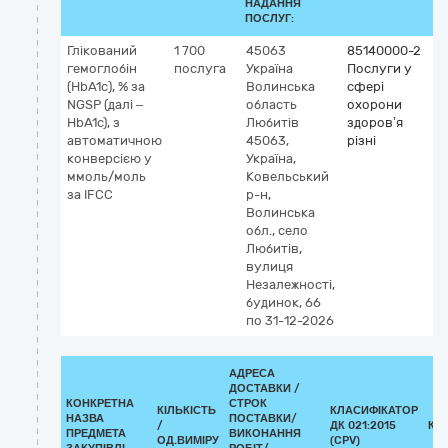
НАДАННЯ
ПОСЛУГ:
Глікований
1 700
45063
85140000-2
гемоглобін
послуга
Україна
Послуги у
(HbA1c), % за
Волинська
сфері
NGSP (далі –
область
охорони
HbA1c), з
Любитів
здоров’я
автоматичною
45063,
різні
конверсією у
Україна,
ммоль/моль
Ковельський
за IFCC
р-н,
Волинська
обл., село
Любитів,
вулиця
Незалежності,
будинок, 66
по 31-12-2026
АДРЕСА
ДОСТАВКИ /
КОНКРЕТНА
СТРОК
КІЛЬКІСТЬ
КЛАСИФІКАТОР
НАЗВА
ПОСТАВКИ/
/
ДК 021:2015
КЛ
ПРЕДМЕТА
ВИКОНАННЯ
ОД.ВИМІРУ
(CPV)