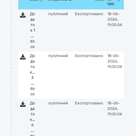
ЧАС
До
публічний
Експортовано:
18-06-
да
2026,
то
11:00:04
к 1
_.
do
cx
До
публічний
Експортовано:
18-06-
да
2026,
то
11:00:04
к_
3
_.
do
cx
До
публічний
Експортовано:
18-06-
да
2026,
то
11:00:04
к_
6
_.
do