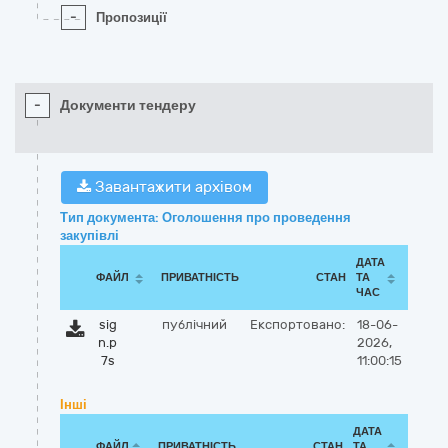
-
Пропозиції
-
Документи тендеру
Завантажити архівом
Тип документа: Оголошення про проведення
закупівлі
ДАТА
ФАЙЛ
ПРИВАТНІСТЬ
СТАН
ТА
ЧАС
sig
публічний
Експортовано:
18-06-
n.p
2026,
7s
11:00:15
Інші
ДАТА
ФАЙЛ
ПРИВАТНІСТЬ
СТАН
ТА