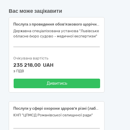
Вас може зацікавити
Послуга з проведення обов’язкового щорічного періодичного медичного огляду працівників, зайнятих на важких роботах, роботах із шкідливими чи небезпечними умовами праці
Державна спеціалізована установа "Львівське
обласне бюро судово - медичної експертизи"
Очікувана вартість
235 218,00 UAH
з ПДВ
Дивитись
Послуги у сфері охорони здоров’я різні (лабораторні дослідження)
КНП "ЦПМСД Романівської селищнної ради"