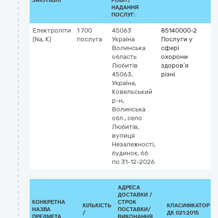
ЗАКУПІВЛІ
РОБІТ/
НАДАННЯ
ПОСЛУГ:
Електроліти
1 700
45063
85140000-2
(Na, K)
послуга
Україна
Послуги у
Волинська
сфері
область
охорони
Любитів
здоров’я
45063,
різні
Україна,
Ковельський
р-н,
Волинська
обл., село
Любитів,
вулиця
Незалежності,
будинок, 66
по 31-12-2026
АДРЕСА
ДОСТАВКИ /
КОНКРЕТНА
СТРОК
КІЛЬКІСТЬ
КЛАСИФІКАТОР
НАЗВА
ПОСТАВКИ/
/
ДК 021:2015
ПРЕДМЕТА
ВИКОНАННЯ