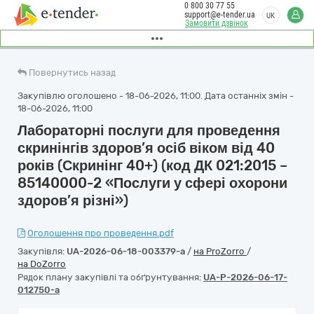
0 800 30 77 55
support@e-tender.ua
UK
Замовити дзвінок
Повернутись назад
Закупівлю оголошено - 18-06-2026, 11:00. Дата останніх змін -
18-06-2026, 11:00
Лабораторні послуги для проведення
скринінгів здоров’я осіб віком від 40
років (Скринінг 40+) (код ДК 021:2015 –
85140000-2 «Послуги у сфері охорони
здоров’я різні»)
Оголошення про проведення.pdf
Закупівля:
UA-2026-06-18-003379-a
/
на ProZorro
/
на DoZorro
Рядок плану закупівлі та обґрунтування:
UA-P-2026-06-17-
012750-a