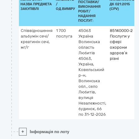
ПОСТАВКИ/
НАЗВА ПРЕДМЕТА
/
ДК 021:2015
ВИКОНАННЯ
ЗАКУПІВЛІ
ОД.ВИМІРУ
(CPV)
РОБІТ/
НАДАННЯ
ПОСЛУГ:
Співвідношення
1 700
45063
85140000-2
альбумін сечі/
послуга
Україна
Послуги у
креатинін сечі,
Волинська
сфері
мг/г
область
охорони
Любитів
здоров’я
45063,
різні
Україна,
Ковельський
р-н,
Волинська
обл., село
Любитів,
вулиця
Незалежності,
будинок, 66
по 31-12-2026
+
Інформація по лоту