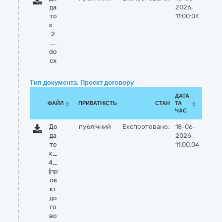
да
2026,
то
11:00:04
к_
2
_.
do
cx
Тип документа: Проект договору
ДАТА
ФАЙЛ
ПРИВАТНІСТЬ
СТАН
ТА
ЧАС
До
публічний
Експортовано:
18-06-
да
2026,
то
11:00:04
к_
4_
(пр
оє
кт
до
го
во