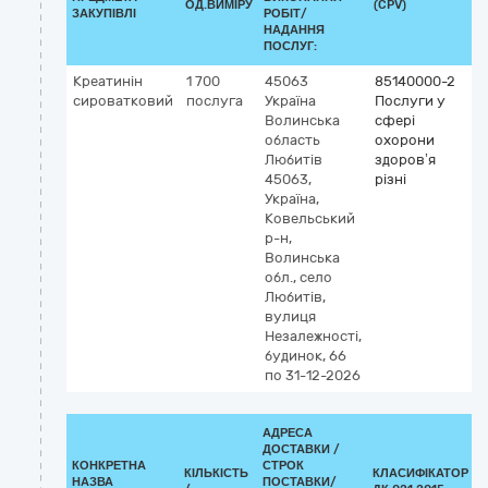
ОД.ВИМІРУ
(CPV)
ЗАКУПІВЛІ
РОБІТ/
НАДАННЯ
ПОСЛУГ:
Креатинін
1 700
45063
85140000-2
сироватковий
послуга
Україна
Послуги у
Волинська
сфері
область
охорони
Любитів
здоров’я
45063,
різні
Україна,
Ковельський
р-н,
Волинська
обл., село
Любитів,
вулиця
Незалежності,
будинок, 66
по 31-12-2026
АДРЕСА
ДОСТАВКИ /
КОНКРЕТНА
СТРОК
КІЛЬКІСТЬ
КЛАСИФІКАТОР
НАЗВА
ПОСТАВКИ/