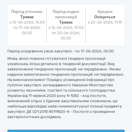
Період уточнень
Період подачі
Аукціон
Триває
пропозицій
Очікується
з 12-06-2026, 13:50
Триває
з
22-06-2026, 11:19
по 17-06-2026,
з 12-06-2026, 13:50
00:00
по 20-06-2026,
00:00
Період оскарження умов закупівлі - по
17-06-2026, 00:00
Мова, якою повинні готуватися тендерні пропозиції:
українська, більш детально в тендерній документації. Вид
забезпечення тендерних пропозицій: не передбачено. Умови
надання забезпечення тендерних пропозицій: не передбачено.
На виконання вимог Порядку розміщення інформації про
публічні закупівлі, затвердженого Наказом Міністерства
розвитку економіки, торгівлі та сільського господарства
України від 11 червня 2020 року N 1082 - код послуги,
визначений згідно з Єдиним закупівельним словником, що
найбільше відповідає назві номенклатурної позиції предмета
закупівлі: ДК 021:2015:85111820-4 - Послуги з проведення
бактеріологічних досліджень