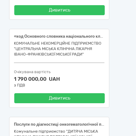
Дивитись
«код Основного словника національного класифікатора України ДК 021:2015-85110000-3 Послуги лікувальних закладів та супутні послуги (Патогістологічне дослідження біопсійного матеріалу (І категорії складності); Патогістологічне дослідження біопсійного матеріалу (II категорії складності); Патогістологічне дослідження біопсійного матеріалу (ІІ категорії складності); Патогістологічне дослідження біопсійного матеріалу (ІІІ категорії складності); Патогістологічне дослідження матеріалу (IV категорії складності (малий операційний матеріал); Патогістологічне дослідження матеріалу (V категорії складності(великий операційний матеріал)»
КОМУНАЛЬНЕ НЕКОМЕРЦІЙНЕ ПІДПРИЄМСТВО
"ЦЕНТРАЛЬНА МІСЬКА КЛІНІЧНА ЛІКАРНЯ
ІВАНО-ФРАНКІВСЬКОЇ МІСЬКОЇ РАДИ"
Очікувана вартість
1 790 000,00 UAH
з ПДВ
Дивитись
Послуги по діагностиці онкогематологічної патології за кодом ДК 021:2015:85110000-3 - послуги лікувальних закладів та супутні послуги
Комунальне підприємство "ДИТЯЧА МІСЬКА