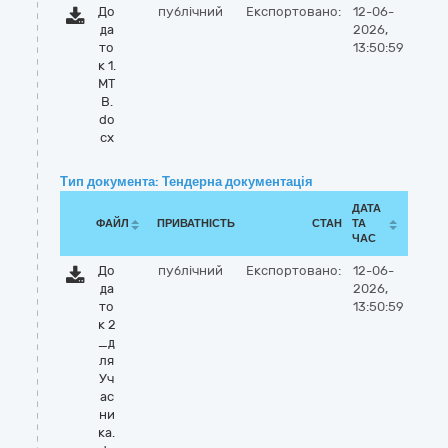
До
публічний
Експортовано:
12-06-
да
2026,
то
13:50:59
к 1.
МТ
В.
do
cx
Тип документа: Тендерна документація
ДАТА
ФАЙЛ
ПРИВАТНІСТЬ
СТАН
ТА
ЧАС
До
публічний
Експортовано:
12-06-
да
2026,
то
13:50:59
к 2
_д
ля
Уч
ас
ни
ка.