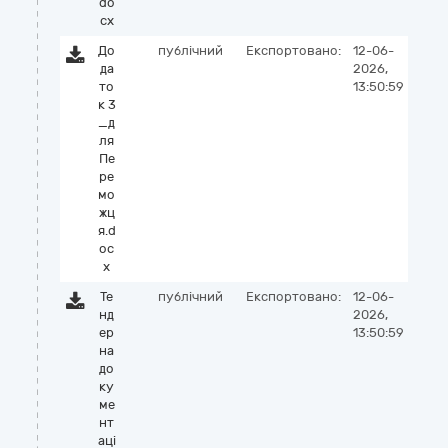
do
cx
До
публічний
Експортовано:
12-06-
да
2026,
то
13:50:59
к 3
_д
ля
Пе
ре
мо
жц
я.d
oc
x
Те
публічний
Експортовано:
12-06-
нд
2026,
ер
13:50:59
на
до
ку
ме
нт
аці