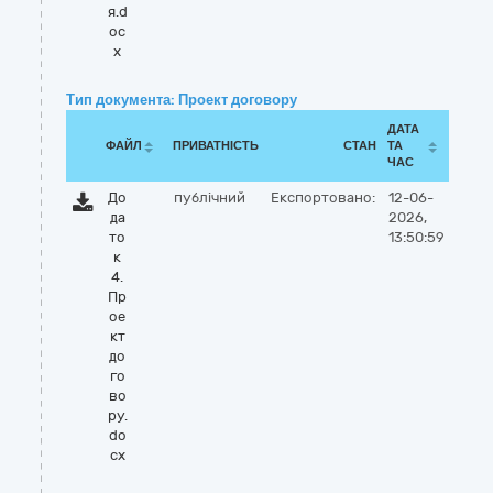
я.d
oc
x
Тип документа: Проект договору
ДАТА
ФАЙЛ
ПРИВАТНІСТЬ
СТАН
ТА
ЧАС
До
публічний
Експортовано:
12-06-
да
2026,
то
13:50:59
к
4.
Пр
ое
кт
до
го
во
ру.
do
cx