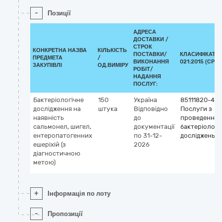
-
Позиції
АДРЕСА
ДОСТАВКИ /
СТРОК
КОНКРЕТНА НАЗВА
КІЛЬКІСТЬ
ПОСТАВКИ/
КЛАСИФІКАТОР
ПРЕДМЕТА
/
ВИКОНАННЯ
021:2015 (CPV)
ЗАКУПІВЛІ
ОД.ВИМІРУ
РОБІТ/
НАДАННЯ
ПОСЛУГ:
Бактеріологічне
150
Україна
85111820-4
дослідження на
штука
Відповідно
Послуги з
наявність
до
проведення
сальмонел, шигел,
документації
бактеріологі
ентеропатогенних
по 31-12-
досліджень
ешеріхій (з
2026
діагностичною
метою)
+
Інформація по лоту
-
Пропозиції