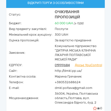
ВІДКРИТІ ТОРГИ З ОСОБЛИВОСТЯМИ
ОЧІКУВАННЯ
Статус:
ПРОПОЗИЦІЙ
Бюджет:
60 000
UAH
(з ПДВ)
Вид предмету закупівлі:
Послуги
Мінімальний крок аукціону:
300 UAH
Оцінка пропозицій:
За вартістю придбання
Комунальне підприємство
"ДИТЯЧА МІСЬКА КЛІНІЧНА
Замовник:
ЛІКАРНЯ ПОЛТАВСЬКОЇ
МІСЬКОЇ РАДИ"
ЄДРПОУ:
01999684
Досьє YouControl
Сайт:
http://dmkl.pp.ua/
Контактна особа:
Марина Гречаник
Телефон:
+380532688624
E-mail:
dmkl.poltava@gmail.com
36004,
Україна
,
Полтавська
Місцезнаходження:
область,
Полтава,
вул.
Олександра Бідного, буд. 2
0