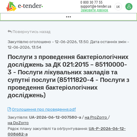
0 800 30 77 55
support@e-tender.ua
UK
Замовити дзвінок
Повернутись назад
Закупівлю оголошено - 12-06-2026, 13:50. Дата останніх змін -
12-06-2026, 13:54
Послуги з проведення бактеріологічних
досліджень за ДК 021:2015 – 85110000-
3 - Послуги лікувальних закладів та
супутні послуги (85111820-4 - Послуги з
проведення бактеріологічних
досліджень)
Оголошення про проведення.pdf
Закупівля:
UA-2026-06-12-007580-a
/
на ProZorro
/
на DoZorro
Рядок плану закупівлі та обґрунтування:
UA-P-2026-06-12-
008682-a