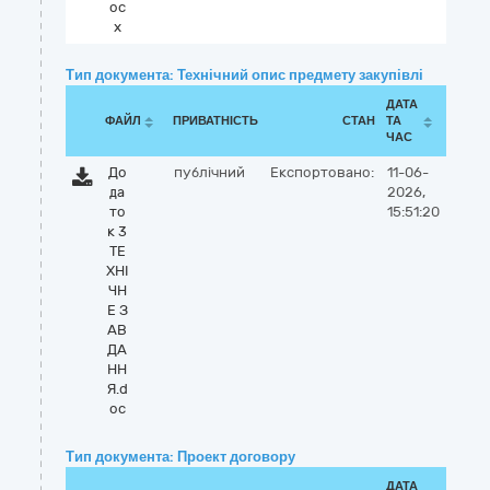
oc
x
Тип документа: Технічний опис предмету закупівлі
ДАТА
ФАЙЛ
ПРИВАТНІСТЬ
СТАН
ТА
ЧАС
До
публічний
Експортовано:
11-06-
да
2026,
то
15:51:20
к 3
ТЕ
ХНІ
ЧН
Е З
АВ
ДА
НН
Я.d
oc
Тип документа: Проект договору
ДАТА