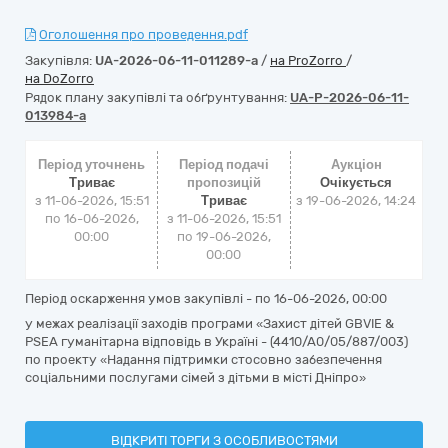
Оголошення про проведення.pdf
Закупівля:
UA-2026-06-11-011289-a
/
на ProZorro
/
на DoZorro
Рядок плану закупівлі та обґрунтування:
UA-P-2026-06-11-
013984-a
Період уточнень
Період подачі
Аукціон
Триває
пропозицій
Очікується
з 11-06-2026, 15:51
Триває
з
19-06-2026, 14:24
по 16-06-2026,
з 11-06-2026, 15:51
00:00
по 19-06-2026,
00:00
Період оскарження умов закупівлі - по
16-06-2026, 00:00
у межах реалізації заходів програми «Захист дітей GBVIE &
PSEA гуманітарна відповідь в Україні - (4410/А0/05/887/003)
по проекту «Надання підтримки стосовно забезпечення
соціальними послугами сімей з дітьми в місті Дніпро»
ВІДКРИТІ ТОРГИ З ОСОБЛИВОСТЯМИ