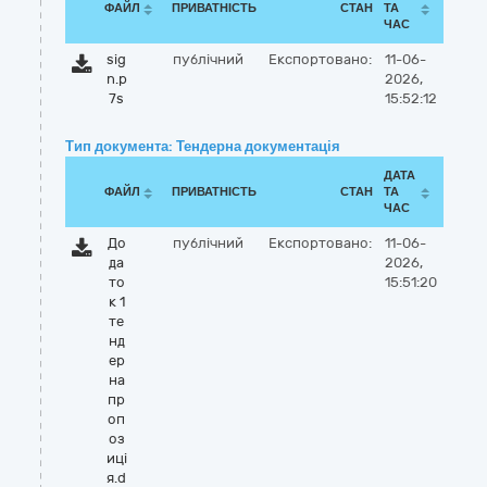
ФАЙЛ
ПРИВАТНІСТЬ
СТАН
ТА
ЧАС
sig
публічний
Експортовано:
11-06-
n.p
2026,
7s
15:52:12
Тип документа: Тендерна документація
ДАТА
ФАЙЛ
ПРИВАТНІСТЬ
СТАН
ТА
ЧАС
До
публічний
Експортовано:
11-06-
да
2026,
то
15:51:20
к 1
те
нд
ер
на
пр
оп
оз
иці
я.d