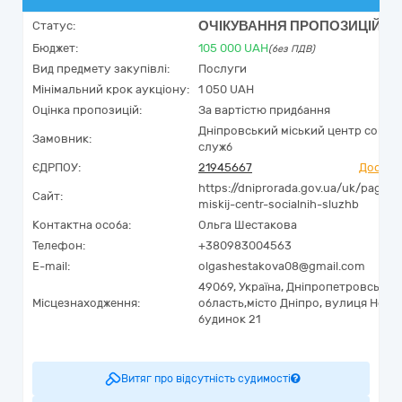
ОЧІКУВАННЯ ПРОПОЗИЦІЙ
Статус:
Бюджет:
105 000
UAH
(без ПДВ)
Вид предмету закупівлі:
Послуги
Мінімальний крок аукціону:
1 050 UAH
Оцінка пропозицій:
За вартістю придбання
Дніпровський міський центр соціа
Замовник:
служб
ЄДРПОУ:
21945667
Досьє 
https://dniprorada.gov.ua/uk/page/dn
Сайт:
miskij-centr-socialnih-sluzhb
Контактна особа:
Ольга Шестакова
Телефон:
+380983004563
E-mail:
olgashestakova08@gmail.com
49069,
Україна
,
Дніпропетровська
Місцезнаходження:
область,
місто Дніпро,
вулиця Новос
будинок 21
Витяг про відсутність судимості