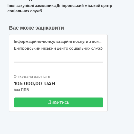
Інші закупівлі замовника Дніпровський міський центр
соціальних служб
Вас може зацікавити
Інформаційно-консультаційні послуги з психології, психологічна допомога фахівця/спеціаліста задіяного у функціонуванні Cлужби підтримки сімей з дітьми Дніпровського міського центру соціальних служб, в рамках реалізації проекту UNICEF «UKR/MOU20251181. Надання підтримки стосовно забезпечення соціальними послугами сімей з дітьми в місті Дніпро»
Дніпровський міський центр соціальних служб
Очікувана вартість
105 000,00 UAH
без ПДВ
Дивитись