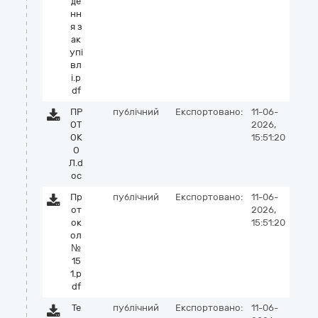
де
нн
я з
ак
упі
вл
і.p
df
ПР
публічний
Експортовано:
11-06-
ОТ
2026,
ОК
15:51:20
О
Л.d
oc
Пр
публічний
Експортовано:
11-06-
от
2026,
ок
15:51:20
ол
№
15
1.p
df
Те
публічний
Експортовано:
11-06-