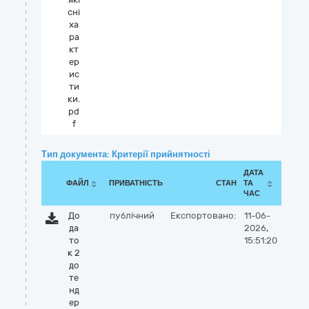
сні
ха
ра
кт
ер
ис
ти
ки.
pd
f
Тип документа: Критерії прийнятності
ДАТА
ФАЙЛ
ПРИВАТНІСТЬ
СТАН
ТА
ЧАС
До
публічний
Експортовано:
11-06-
да
2026,
то
15:51:20
к 2
до
те
нд
ер