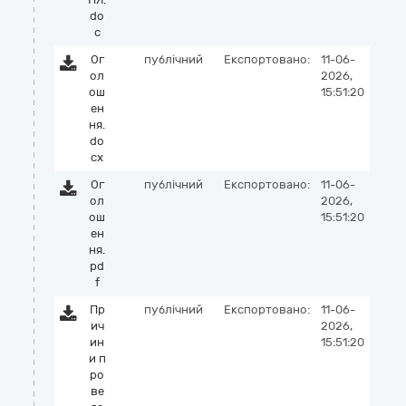
do
c
Ог
публічний
Експортовано:
11-06-
ол
2026,
ош
15:51:20
ен
ня.
do
cx
Ог
публічний
Експортовано:
11-06-
ол
2026,
ош
15:51:20
ен
ня.
pd
f
Пр
публічний
Експортовано:
11-06-
ич
2026,
ин
15:51:20
и п
ро
ве