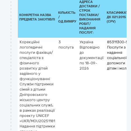
АДРЕСА
ДОСТАВКИ /
СТРОК
КІЛЬКІСТЬ
КЛАСИФІКАТО
КОНКРЕТНА НАЗВА
ПОСТАВКИ/
/
ДК 021:2015
ПРЕДМЕТА ЗАКУПІВЛІ
ВИКОНАННЯ
ОД.ВИМІРУ
(CPV)
РОБІТ/
НАДАННЯ
ПОСЛУГ:
Корекційні
3
Україна
85311300-5
логопедичні
послуга
Відповідно
Послуги з
послуги фахівця/
до
надання
спеціаліста з
документації
соціальної
фізичного
по 18-09-
допомоги
розвитку дітей
2026
дітям і молод
задіяного у
функціонуванні
Служби підтримки
сімей з дітьми
Дніпровського
міського центру
соціальних служб,
в рамках реалізації
проекту UNICEF
«UKR/MOU20251181
Надання підтримки