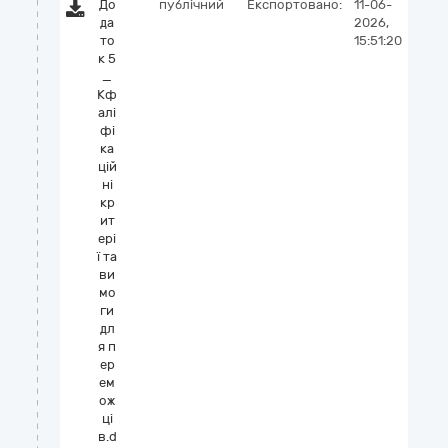
До
публічний
Експортовано:
11-06-
да
2026,
то
15:51:20
к 5
_
Кф
алі
фі
ка
цій
ні
кр
ит
ері
ї та
ви
мо
ги
дл
я п
ер
ем
ож
ці
в.d