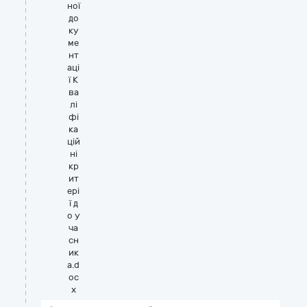
ної
до
ку
ме
нт
аці
ї К
ва
лі
фі
ка
цій
ні
кр
ит
ері
ї д
о у
ча
сн
ик
а.d
oc
x