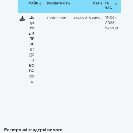
ФАЙЛ
ПРИВАТНІСТЬ
СТАН
ТА
ЧАС
До
публічний
Експортовано:
11-06-
да
2026,
то
15:51:20
к 4
ПР
ОЄ
КТ
ДО
ГО
ВО
РА.
do
c
Електронні тендерні вимоги