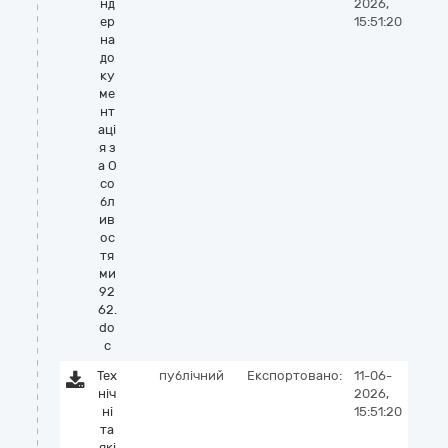
нд
2026,
ер
15:51:20
на
до
ку
ме
нт
аці
я з
а О
со
бл
ив
ос
тя
ми
92
62.
do
c
Тех
публічний
Експортовано:
11-06-
ніч
2026,
ні
15:51:20
та
які