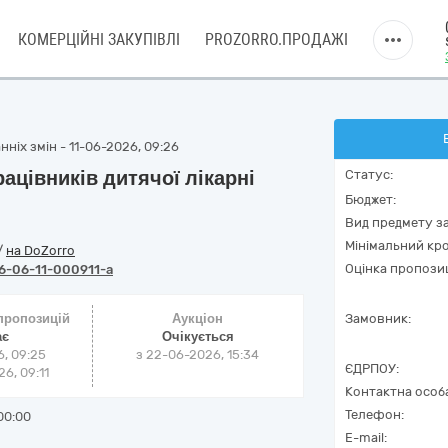
КОМЕРЦІЙНІ ЗАКУПІВЛІ
PROZORRO.ПРОДАЖІ
ніх змін - 11-06-2026, 09:26
цівників дитячої лікарні
Статус:
Бюджет:
Вид предмету за
Мінімальний кро
/
на DoZorro
Оцінка пропозиц
6-06-11-000911-a
 пропозицій
Аукціон
Замовник:
ає
Очікується
6, 09:25
з
22-06-2026, 15:34
ЄДРПОУ:
6, 09:11
Контактна особ
Телефон:
00:00
E-mail: