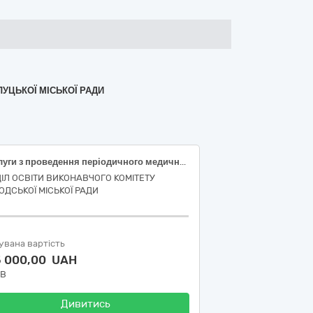
ЛУЦЬКОЇ МІСЬКОЇ РАДИ
Послуги з проведення періодичного медичного огляду працівників закладів освіти (ДК 021:2015 - 85110000-3 Послуги лікувальних закладів та супутні послуги)
ДІЛ ОСВІТИ ВИКОНАВЧОГО КОМІТЕТУ
ОДСЬКОЇ МІСЬКОЇ РАДИ
увана вартість
5 000,00 UAH
ДВ
Дивитись