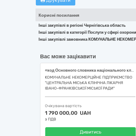
Друкувати
Корисні посилання
Інші закупівлі в регіоні Чернігівська область
Інші закупівлі в категорії Послуги у сфері охорон
Інші закупівлі замовника КОМУНАЛЬНЕ НЕКОМ
Вас може зацікавити
«код Основного словника національного класифікатора України ДК 021:2015-85110000-3 Послуги лікувальних закладів та супутні послуги (Патогістологічне дослідження біопсійного матеріалу (І категорії складності); Патогістологічне дослідження біопсійного матеріалу (II категорії складності); Патогістологічне дослідження біопсійного матеріалу (ІІ категорії складності); Патогістологічне дослідження біопсійного матеріалу (ІІІ категорії складності); Патогістологічне дослідження матеріалу (IV категорії складності (малий операційний матеріал); Патогістологічне дослідження матеріалу (V категорії складності(великий операційний матеріал)»
КОМУНАЛЬНЕ НЕКОМЕРЦІЙНЕ ПІДПРИЄМСТВО
"ЦЕНТРАЛЬНА МІСЬКА КЛІНІЧНА ЛІКАРНЯ
ІВАНО-ФРАНКІВСЬКОЇ МІСЬКОЇ РАДИ"
Очікувана вартість
1 790 000,00 UAH
з ПДВ
Дивитись