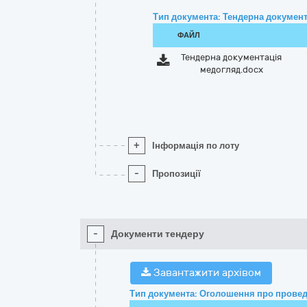
Тип документа: Тендерна документ
ФАЙЛ
Тендерна документація
медогляд.docx
+
Інформація по лоту
-
Пропозиції
-
Документи тендеру
Завантажити архівом
Тип документа: Оголошення про провед