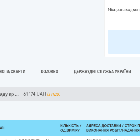
Місцезнаходжен
МОГИ/СКАРГИ
DOZORRO
ДЕРЖАУДИТСЛУЖБА УКРАЇНИ
яду пр
...
61 174
UAH
(з ПДВ)
КІЛЬКІСТЬ /
АДРЕСА ДОСТАВКИ /
СТРОК 
ВЛІ
ОД.ВИМІРУ
ВИКОНАННЯ РОБІТ/НАДАННЯ