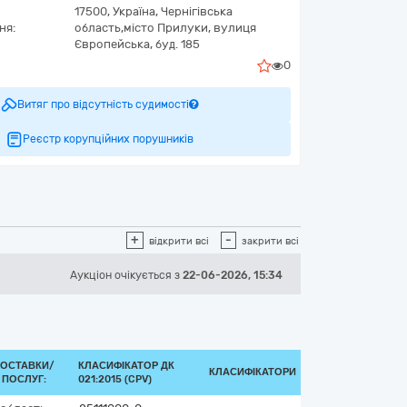
17500,
Україна
,
Чернігівська
ня:
область,
місто Прилуки,
вулиця
Європейська, буд. 185
0
Витяг про відсутність судимості
Реєстр корупційних порушників
+
-
відкрити всі
закрити всі
Аукціон
очікується
з
22-06-2026, 15:34
ПОСТАВКИ/
КЛАСИФІКАТОР ДК
КЛАСИФІКАТОРИ
 ПОСЛУГ:
021:2015 (CPV)