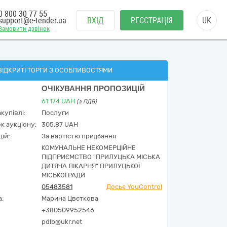
0 800 30 77 55
support@e-tender.ua
ВХІД
РЕЄСТРАЦІЯ
UK
Замовити дзвінок
ВІДКРИТІ ТОРГИ З ОСОБЛИВОСТЯМИ
ОЧІКУВАННЯ ПРОПОЗИЦІЙ
61 174
UAH
(з ПДВ)
купівлі:
Послуги
к аукціону:
305,87 UAH
ій:
За вартістю придбання
КОМУНАЛЬНЕ НЕКОМЕРЦІЙНЕ
ПІДПРИЄМСТВО "ПРИЛУЦЬКА МІСЬКА
ДИТЯЧА ЛІКАРНЯ" ПРИЛУЦЬКОЇ
МІСЬКОЇ РАДИ
05483581
Досьє YouControl
а:
Марина Цвєткова
+380509952546
pdlb@ukr.net