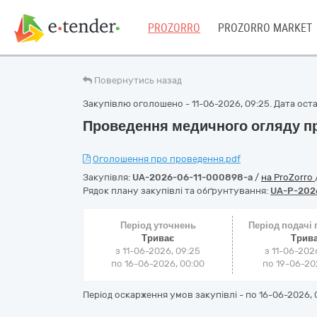
PROZORRO
PROZORRO MARKET
Повернутись назад
Закупівлю оголошено - 11-06-2026, 09:25. Дата остан
Проведення медичного огляду пра
Оголошення про проведення.pdf
Закупівля:
UA-2026-06-11-000898-a
/
на ProZorro
Рядок плану закупівлі та обґрунтування:
UA-P-202
Період уточнень
Період подачі
Триває
Трив
з 11-06-2026, 09:25
з 11-06-202
по 16-06-2026, 00:00
по 19-06-202
Період оскарження умов закупівлі - по
16-06-2026, 