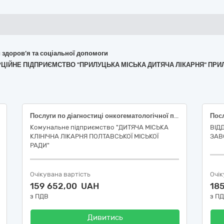
и здоров’я та соціальної допомоги
ЕРЦІЙНЕ ПІДПРИЄМСТВО "ПРИЛУЦЬКА МІСЬКА ДИТЯЧА ЛІКАРНЯ" ПРИ
Послуги по діагностиці онкогематологічної патології за кодом ДК 021:2015:85110000-3 - послуги лікувальних закладів та супутні послуги
Комунальне підприємство "ДИТЯЧА МІСЬКА
ВІД
КЛІНІЧНА ЛІКАРНЯ ПОЛТАВСЬКОЇ МІСЬКОЇ
ЗАВ
РАДИ"
Очікувана вартість
Очік
159 652,00 UAH
18
з ПДВ
з П
Дивитись