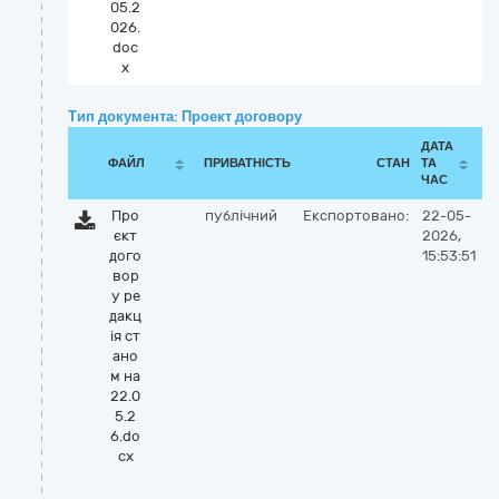
05.2
026.
doc
x
Тип документа: Проект договору
ДАТА
ФАЙЛ
ПРИВАТНІСТЬ
СТАН
ТА
ЧАС
Про
публічний
Експортовано:
22-05-
єкт
2026,
дого
15:53:51
вор
у ре
дакц
ія ст
ано
м на
22.0
5.2
6.do
cx