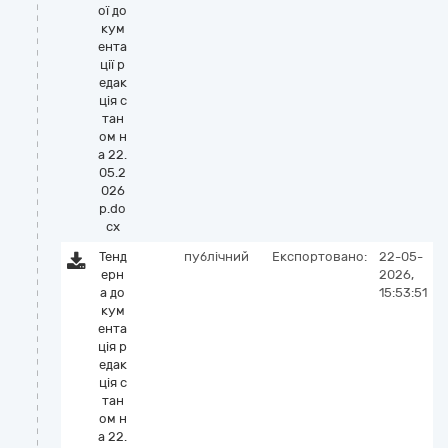
ої до
кум
ента
ції р
едак
ція с
тан
ом н
а 22.
05.2
026
р.do
cx
Тенд
публічний
Експортовано:
22-05-
ерн
2026,
а до
15:53:51
кум
ента
ція р
едак
ція с
тан
ом н
а 22.