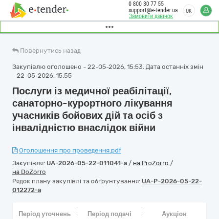
0 800 30 77 55
support@e-tender.ua
UK
Замовити дзвінок
Повернутись назад
Закупівлю оголошено - 22-05-2026, 15:53. Дата останніх змін
- 22-05-2026, 15:55
Послуги із медичної реабілітації,
санаторно-курортного лікування
учасників бойових дій та осіб з
інвалідністю внаслідок війни
Оголошення про проведення.pdf
Закупівля:
UA-2026-05-22-011041-a
/
на ProZorro
/
на DoZorro
Рядок плану закупівлі та обґрунтування:
UA-P-2026-05-22-
012272-a
Період уточнень
Період подачі
Аукціон