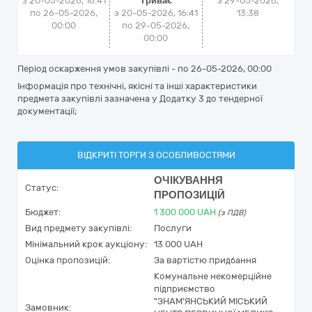
з 20-05-2026, 16:41
Триває
з
29-05-2026,
по 26-05-2026,
з 20-05-2026, 16:41
13:38
00:00
по 29-05-2026,
00:00
Період оскарження умов закупівлі - по
26-05-2026, 00:00
Інформація про технічні, якісні та інші характеристики
предмета закупівлі зазначена у Додатку 3 до тендерної
документації;
ВІДКРИТІ ТОРГИ З ОСОБЛИВОСТЯМИ
ОЧІКУВАННЯ
Статус:
ПРОПОЗИЦІЙ
Бюджет:
1 300 000
UAH
(з ПДВ)
Вид предмету закупівлі:
Послуги
Мінімальний крок аукціону:
13 000 UAH
Оцінка пропозицій:
За вартістю придбання
Комунальне некомерційне
підприємство
"ЗНАМ'ЯНСЬКИЙ МІСЬКИЙ
Замовник: