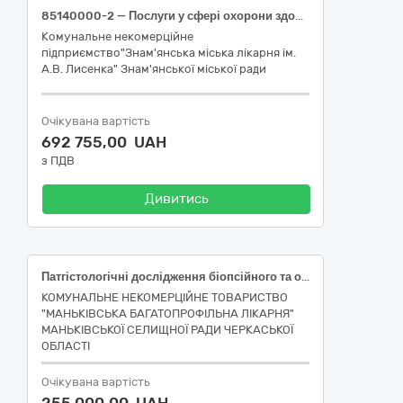
85140000-2 — Послуги у сфері охорони здоров’я різні (Послуги з розшифрування, опису та інтерпретації даних досліджень мультизрізової комп’ютерної томографії, рентгенографії та мамографії із застосуванням телемедичних технологій)
Комунальне некомерційне
підприємство"Знам'янська міська лікарня ім.
А.В. Лисенка" Знам'янської міської ради
Очікувана вартість
692 755,00 UAH
з ПДВ
Дивитись
Патгістологічні дослідження біопсійного та операційного матеріалу
КОМУНАЛЬНЕ НЕКОМЕРЦІЙНЕ ТОВАРИСТВО
"МАНЬКІВСЬКА БАГАТОПРОФІЛЬНА ЛІКАРНЯ"
МАНЬКІВСЬКОЇ СЕЛИЩНОЇ РАДИ ЧЕРКАСЬКОЇ
ОБЛАСТІ
Очікувана вартість