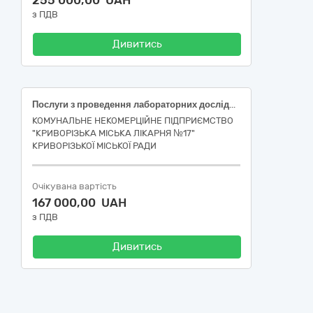
255 000,00 UAH
з ПДВ
Дивитись
Послуги з проведення лабораторних досліджень (за кодом за ДК 021:2015 85140000-2 Послуги у сфері охорони здоров’я різні)
КОМУНАЛЬНЕ НЕКОМЕРЦІЙНЕ ПІДПРИЄМСТВО
"КРИВОРІЗЬКА МІСЬКА ЛІКАРНЯ №17"
КРИВОРІЗЬКОЇ МІСЬКОЇ РАДИ
Очікувана вартість
167 000,00 UAH
з ПДВ
Дивитись