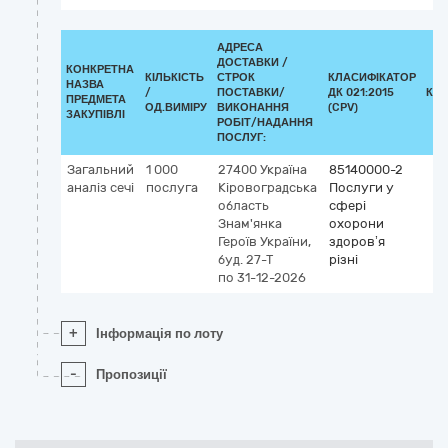
АДРЕСА
ДОСТАВКИ /
КОНКРЕТНА
КІЛЬКІСТЬ
СТРОК
КЛАСИФІКАТОР
НАЗВА
/
ПОСТАВКИ/
ДК 021:2015
КЛ
ПРЕДМЕТА
ОД.ВИМІРУ
ВИКОНАННЯ
(CPV)
ЗАКУПІВЛІ
РОБІТ/НАДАННЯ
ПОСЛУГ:
Загальний
1 000
27400
Україна
85140000-2
аналіз сечі
послуга
Кіровоградська
Послуги у
область
сфері
Знам'янка
охорони
Героїв України,
здоров’я
буд. 27-Т
різні
по 31-12-2026
+
Інформація по лоту
-
Пропозиції