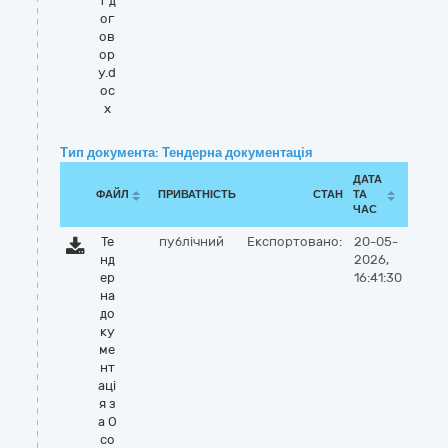
т д
ог
ов
ор
у.d
oc
x
Тип документа: Тендерна документація
ДАТА
ФАЙЛ
ПРИВАТНІСТЬ
СТАН
ТА
ЧАС
Те
публічний
Експортовано:
20-05-
нд
2026,
ер
16:41:30
на
до
ку
ме
нт
аці
я з
а О
со