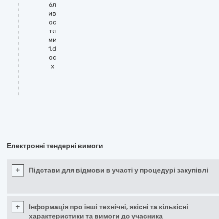
бл
ив
ос
тя
ми
1.d
oc
x
Електронні тендерні вимоги
+
Підстави для відмови в участі у процедурі закупівлі
+
Інформація про інші технічні, якісні та кількісні
характеристики та вимоги до учасника