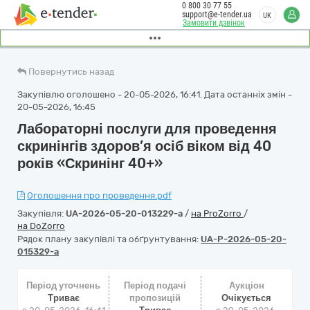
0 800 30 77 55
support@e-tender.ua
UK
Замовити дзвінок
Повернутись назад
Закупівлю оголошено - 20-05-2026, 16:41. Дата останніх змін -
20-05-2026, 16:45
Лабораторні послуги для проведення
скринінгів здоров’я осіб віком від 40
років «Скринінг 40+»
Оголошення про проведення.pdf
Закупівля:
UA-2026-05-20-013229-a
/
на ProZorro
/
на DoZorro
Рядок плану закупівлі та обґрунтування:
UA-P-2026-05-20-
015329-a
Період уточнень
Період подачі
Аукціон
Триває
пропозицій
Очікується