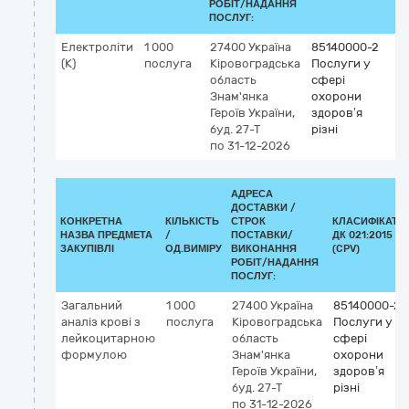
РОБІТ/НАДАННЯ
ПОСЛУГ:
Електроліти
1 000
27400
Україна
85140000-2
(K)
послуга
Кіровоградська
Послуги у
область
сфері
Знам'янка
охорони
Героїв України,
здоров’я
буд. 27-Т
різні
по 31-12-2026
АДРЕСА
ДОСТАВКИ /
КОНКРЕТНА
КІЛЬКІСТЬ
СТРОК
КЛАСИФІКАТО
НАЗВА ПРЕДМЕТА
/
ПОСТАВКИ/
ДК 021:2015
ЗАКУПІВЛІ
ОД.ВИМІРУ
ВИКОНАННЯ
(CPV)
РОБІТ/НАДАННЯ
ПОСЛУГ:
Загальний
1 000
27400
Україна
85140000-2
аналіз крові з
послуга
Кіровоградська
Послуги у
лейкоцитарною
область
сфері
формулою
Знам'янка
охорони
Героїв України,
здоров’я
буд. 27-Т
різні
по 31-12-2026