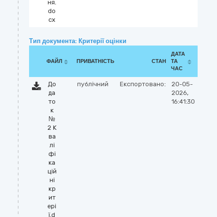
ня.
do
cx
Тип документа: Критерії оцінки
ДАТА
ФАЙЛ
ПРИВАТНІСТЬ
СТАН
ТА
ЧАС
До
публічний
Експортовано:
20-05-
да
2026,
то
16:41:30
к
№
2 К
ва
лі
фі
ка
цій
ні
кр
ит
ері
ї.d