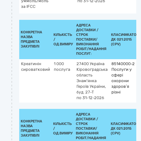
уммоль/моль
по 31-12-2026
за IFCC
АДРЕСА
ДОСТАВКИ /
КОНКРЕТНА
КІЛЬКІСТЬ
СТРОК
КЛАСИФІКАТОР
НАЗВА
/
ПОСТАВКИ/
ДК 021:2015
ПРЕДМЕТА
ОД.ВИМІРУ
ВИКОНАННЯ
(CPV)
ЗАКУПІВЛІ
РОБІТ/НАДАННЯ
ПОСЛУГ:
Креатинін
1 000
27400
Україна
85140000-2
сироватковий
послуга
Кіровоградська
Послуги у
область
сфері
Знам'янка
охорони
Героїв України,
здоров’я
буд. 27-Т
різні
по 31-12-2026
АДРЕСА
ДОСТАВКИ /
КОНКРЕТНА
КІЛЬКІСТЬ
СТРОК
КЛАСИФІКАТОР
НАЗВА
/
ПОСТАВКИ/
ДК 021:2015
ПРЕДМЕТА
ОД.ВИМІРУ
ВИКОНАННЯ
(CPV)
ЗАКУПІВЛІ
РОБІТ/НАДАННЯ