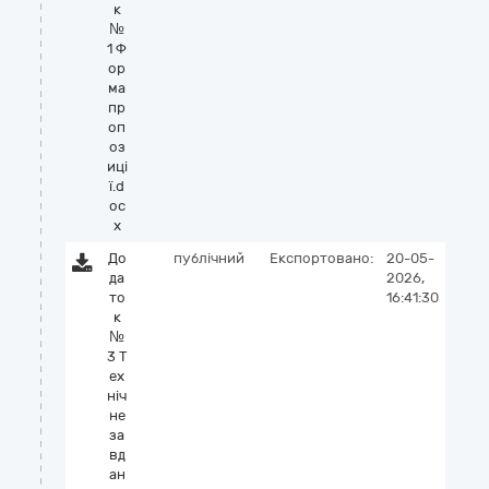
к
№
1 Ф
ор
ма
пр
оп
оз
иці
ї.d
oc
x
До
публічний
Експортовано:
20-05-
да
2026,
то
16:41:30
к
№
3 Т
ех
ніч
не
за
вд
ан