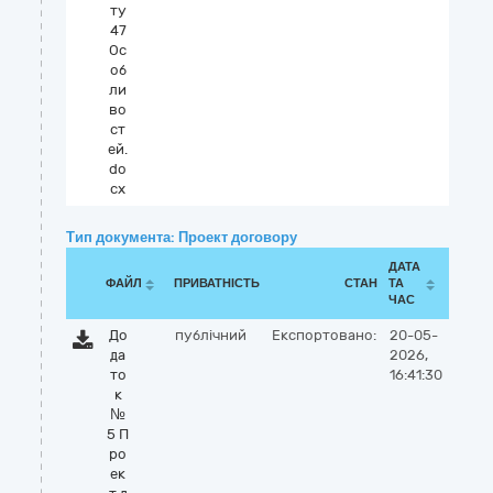
ту
47
Ос
об
ли
во
ст
ей.
do
cx
Тип документа: Проект договору
ДАТА
ФАЙЛ
ПРИВАТНІСТЬ
СТАН
ТА
ЧАС
До
публічний
Експортовано:
20-05-
да
2026,
то
16:41:30
к
№
5 П
ро
ек