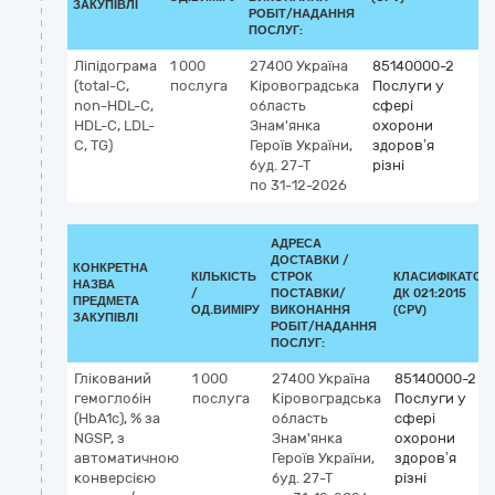
ЗАКУПІВЛІ
РОБІТ/НАДАННЯ
ПОСЛУГ:
Ліпідограма
1 000
27400
Україна
85140000-2
(total-C,
послуга
Кіровоградська
Послуги у
non-HDL-C,
область
сфері
HDL-C, LDL-
Знам'янка
охорони
C, TG)
Героїв України,
здоров’я
буд. 27-Т
різні
по 31-12-2026
АДРЕСА
ДОСТАВКИ /
КОНКРЕТНА
КІЛЬКІСТЬ
СТРОК
КЛАСИФІКАТОР
НАЗВА
/
ПОСТАВКИ/
ДК 021:2015
ПРЕДМЕТА
ОД.ВИМІРУ
ВИКОНАННЯ
(CPV)
ЗАКУПІВЛІ
РОБІТ/НАДАННЯ
ПОСЛУГ:
Глікований
1 000
27400
Україна
85140000-2
гемоглобін
послуга
Кіровоградська
Послуги у
(HbA1c), % за
область
сфері
NGSP, з
Знам'янка
охорони
автоматичною
Героїв України,
здоров’я
конверсією
буд. 27-Т
різні