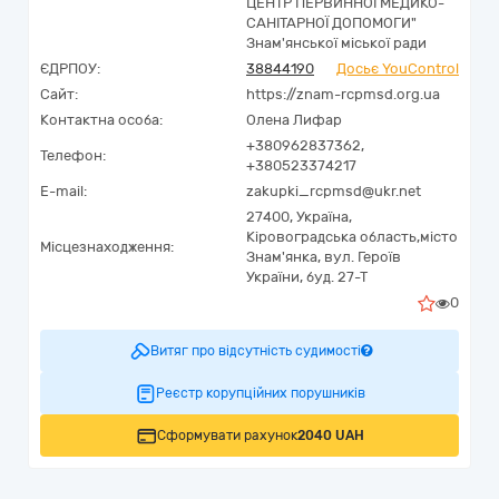
ЦЕНТР ПЕРВИННОЇ МЕДИКО-
САНІТАРНОЇ ДОПОМОГИ"
Знам'янської міської ради
ЄДРПОУ:
38844190
Досьє YouControl
Сайт:
https://znam-rcpmsd.org.ua
Контактна особа:
Олена Лифар
+380962837362,
Телефон:
+380523374217
E-mail:
zakupki_rcpmsd@ukr.net
27400,
Україна
,
Кіровоградська область,
місто
Місцезнаходження:
Знам'янка,
вул. Героїв
України, буд. 27-Т
0
Витяг про відсутність судимості
Реєстр корупційних порушників
Сформувати рахунок
2040 UAH