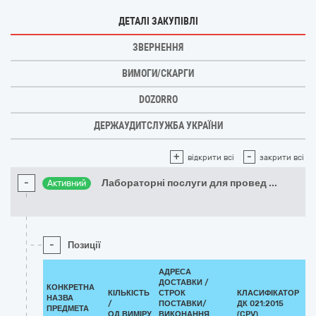
ДЕТАЛІ ЗАКУПІВЛІ
ЗВЕРНЕННЯ
ВИМОГИ/СКАРГИ
DOZORRO
ДЕРЖАУДИТСЛУЖБА УКРАЇНИ
+
-
відкрити всі
закрити всі
-
Лабораторні послуги для провед
...
Активний
-
Позиції
АДРЕСА
ДОСТАВКИ /
КОНКРЕТНА
КІЛЬКІСТЬ
СТРОК
КЛАСИФІКАТОР
НАЗВА
/
ПОСТАВКИ/
ДК 021:2015
К
ПРЕДМЕТА
ОД.ВИМІРУ
ВИКОНАННЯ
(CPV)