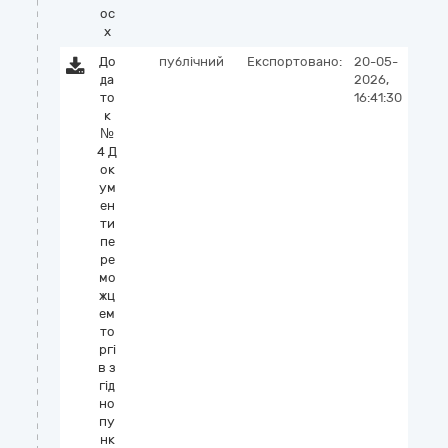
oc
x
До
публічний
Експортовано:
20-05-
да
2026,
то
16:41:30
к
№
4 Д
ок
ум
ен
ти
пе
ре
мо
жц
ем
то
ргі
в з
гід
но
пу
нк