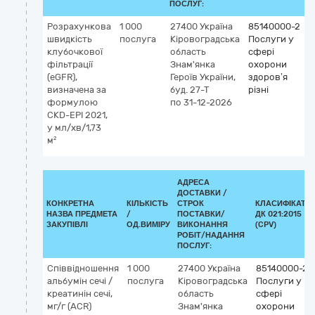
ПОСЛУГ:
Розрахункова
1 000
27400
Україна
85140000-2
швидкість
послуга
Кіровоградська
Послуги у
клубочкової
область
сфері
фільтрації
Знам'янка
охорони
(eGFR),
Героїв України,
здоров’я
визначена за
буд. 27-Т
різні
формулою
по 31-12-2026
CKD-EPI 2021,
у мл/хв/1,73
м²
АДРЕСА
ДОСТАВКИ /
КОНКРЕТНА
КІЛЬКІСТЬ
СТРОК
КЛАСИФІКАТО
НАЗВА ПРЕДМЕТА
/
ПОСТАВКИ/
ДК 021:2015
ЗАКУПІВЛІ
ОД.ВИМІРУ
ВИКОНАННЯ
(CPV)
РОБІТ/НАДАННЯ
ПОСЛУГ:
Співвідношення
1 000
27400
Україна
85140000-2
альбумін сечі /
послуга
Кіровоградська
Послуги у
креатинін сечі,
область
сфері
мг/г (АCR)
Знам'янка
охорони