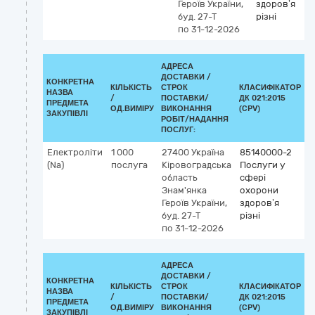
Героїв України,
здоров’я
буд. 27-Т
різні
по 31-12-2026
АДРЕСА
ДОСТАВКИ /
КОНКРЕТНА
КІЛЬКІСТЬ
СТРОК
КЛАСИФІКАТОР
НАЗВА
/
ПОСТАВКИ/
ДК 021:2015
К
ПРЕДМЕТА
ОД.ВИМІРУ
ВИКОНАННЯ
(CPV)
ЗАКУПІВЛІ
РОБІТ/НАДАННЯ
ПОСЛУГ:
Електроліти
1 000
27400
Україна
85140000-2
(Na)
послуга
Кіровоградська
Послуги у
область
сфері
Знам'янка
охорони
Героїв України,
здоров’я
буд. 27-Т
різні
по 31-12-2026
АДРЕСА
ДОСТАВКИ /
КОНКРЕТНА
КІЛЬКІСТЬ
СТРОК
КЛАСИФІКАТОР
НАЗВА
/
ПОСТАВКИ/
ДК 021:2015
К
ПРЕДМЕТА
ОД.ВИМІРУ
ВИКОНАННЯ
(CPV)
ЗАКУПІВЛІ