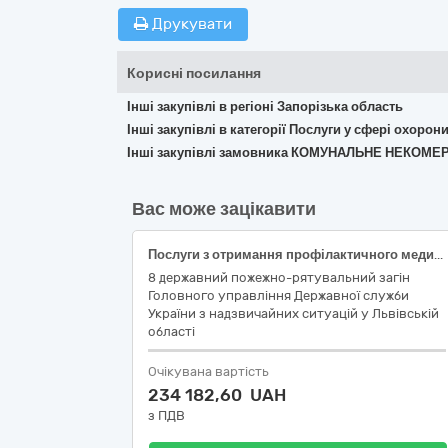
Друкувати
Корисні посилання
Інші закупівлі в регіоні Запорізька область
Інші закупівлі в категорії Послуги у сфері охорон
Інші закупівлі замовника КОМУНАЛЬНЕ НЕКОМ
Вас може зацікавити
Послуги з отримання профілактичного медичного огляду лікарями, проведення медичного огляду водіїв відповідно до наказу МОЗ України від 31.01.2013 № 65/80 «Про затвердження Положення про медичний огляд кандидатів у водії та водіїв транспортних засобів»
8 державний пожежно-рятувальний загін
Головного управління Державної служби
України з надзвичайних ситуацій у Львівській
області
Очікувана вартість
234 182,60 UAH
з ПДВ