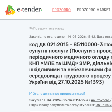
PROZORRO
PROZORRO MARKET
Повернутись назад
Закупівлю оголошено - 14-05-2026, 15:42. Дата остан
код ДК 021:2015 - 85110000-3 По
супутні послуги (Послуги з пров
періодичного медичного огляду 
КНП «МЛЕ та ШМД» ЗМР, діяльніс
шкідливими та небезпечними фа
середовища і трудового процесу
України від 27.10.2025 №1393)
Оголошення про проведення.pdf
Закупівля:
UA-2026-05-14-011485-a
/
на ProZorro
Рядок плану закупівлі та обґрунтування:
UA-P-202