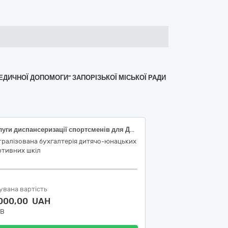
МЕДИЧНОЇ ДОПОМОГИ" ЗАПОРІЗЬКОЇ МІСЬКОЇ РАДИ
Послуги диспансеризації спортсменів для ДЮСШ «Віраж»
тралізована бухгалтерія дитячо-юнацьких
ртивних шкіл
увана вартість
 000,00 UAH
ДВ