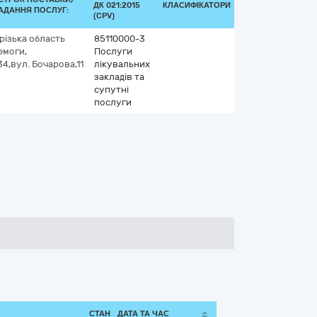
ДК 021:2015
КЛАСИФІКАТОРИ
АДАННЯ ПОСЛУГ:
(CPV)
різька область
85110000-3
емоги,
Послуги
4,вул. Бочарова,11
лікувальних
закладів та
супутні
послуги
СТАН
ДАТА ТА ЧАС