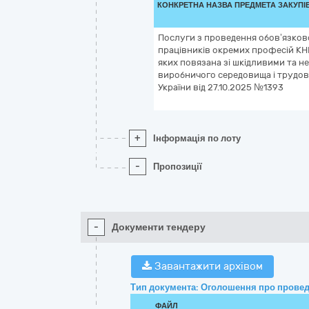
КОНКРЕТНА НАЗВА ПРЕДМЕТА ЗАКУПІ
Послуги з проведення обов’язков
працівників окремих професій КН
яких повязана зі шкідливими та 
виробничого середовища і трудов
України від 27.10.2025 №1393
+
Інформація по лоту
-
Пропозиції
-
Документи тендеру
Завантажити архівом
Тип документа: Оголошення про провед
ФАЙЛ