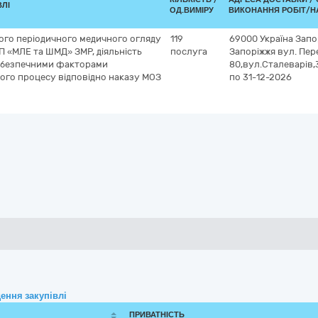
ВЛІ
ОД.ВИМІРУ
ВИКОНАННЯ РОБІТ/Н
ого періодичного медичного огляду
119
69000
Україна
Запо
П «МЛЕ та ШМД» ЗМР, діяльність
послуга
Запоріжжя
вул. Пер
небезпечними факторами
80,вул.Сталеварів,3
ого процесу відповідно наказу МОЗ
по 31-12-2026
ення закупівлі
ПРИВАТНІСТЬ