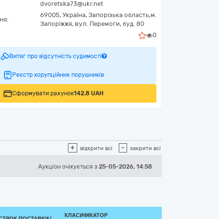
dvoretska73@ukr.net
69005,
Україна
,
Запорізька область,
м.
ня:
Запоріжжя,
вул. Перемоги, буд. 80
0
Витяг про відсутність судимості
Реєстр корупційних порушників
Сформувати рахунок
142.8 UAH
+
-
відкрити всі
закрити всі
Аукціон
очікується
з
25-05-2026, 14:58
КЛАСИФІКАТОР
СТРОК ПОСТАВКИ/