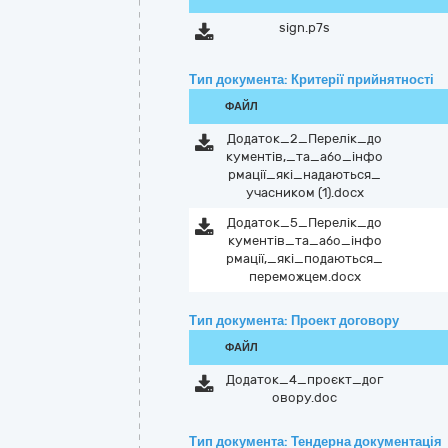
sign.p7s
Тип документа: Критерії прийнятності
ФАЙЛ
Додаток_2_Перелік_до
кументів,_та_або_інфо
рмації_які_надаються_
учасником (1).docx
Додаток_5_Перелік_до
кументів_та_або_інфо
рмації,_які_подаються_
переможцем.docx
Тип документа: Проект договору
ФАЙЛ
Додаток_4_проєкт_дог
овору.doc
Тип документа: Тендерна документація