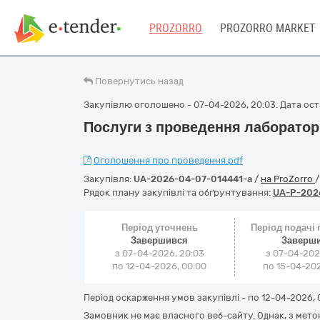
PROZORRO
PROZORRO MARKET
Повернутись назад
Закупівлю оголошено - 07-04-2026, 20:03. Дата оста
Послуги з проведення лаборато
Оголошення про проведення.pdf
Закупівля:
UA-2026-04-07-014441-a
/
на ProZorro
Рядок плану закупівлі та обґрунтування:
UA-P-202
Період уточнень
Період подачі
Завершився
Заверш
з 07-04-2026, 20:03
з 07-04-202
по 12-04-2026, 00:00
по 15-04-202
Період оскарження умов закупівлі - по
12-04-2026, 
Замовник не має власного веб-сайту. Однак, з ме