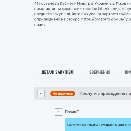
41 постанови Кабінету Міністрів України від 11 жов
використання державних коштів» (зі змінами) обґру
предмета закупівлі, його очікуваної вартості та/а
оприлюднено на ресурсі https://prozorro.gov.ua/ у
плану
ДЕТАЛІ ЗАКУПІВЛІ
ЗВЕРНЕННЯ
ВИ
-
Послуги з проведення л
Не відбувся
-
Позиції
КОНКРЕТНА НАЗВА ПРЕДМЕТА ЗАКУПІ