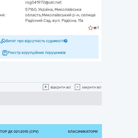
rog041970@ukr.net
57160,
Україна
,
Миколаївська
ня:
область,
Миколаївський р-н, селище
Радісний Сад,
вул. Радісна, 11а
1
Витяг про відсутність судимості
Реєстр корупційних порушників
+
-
відкрити всі
закрити всі
ОР ДК 021:2015 (CPV)
КЛАСИФІКАТОРИ