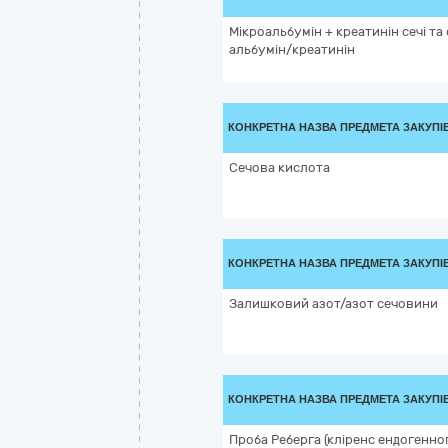
Мікроальбумін + креатинін сечі та
альбумін/креатинін
КОНКРЕТНА НАЗВА ПРЕДМЕТА ЗАКУПІ
Сечова кислота
КОНКРЕТНА НАЗВА ПРЕДМЕТА ЗАКУПІ
Залишковий азот/азот сечовини
КОНКРЕТНА НАЗВА ПРЕДМЕТА ЗАКУПІ
Проба Реберга (кліренс ендогенног