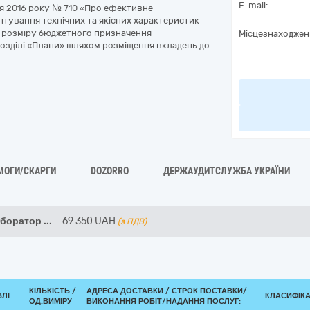
E-mail:
тня 2016 року № 710 «Про ефективне
нтування технічних та якісних характеристик
бо розміру бюджетного призначення
Місцезнаходжен
 розділі «Плани» шляхом розміщення вкладень до
МОГИ/СКАРГИ
DOZORRO
ДЕРЖАУДИТСЛУЖБА УКРАЇНИ
аборатор
...
69 350
UAH
(з ПДВ)
КІЛЬКІСТЬ /
АДРЕСА ДОСТАВКИ /
СТРОК ПОСТАВКИ/
ВЛІ
КЛАСИФІКАТ
ОД.ВИМІРУ
ВИКОНАННЯ РОБІТ/НАДАННЯ ПОСЛУГ: