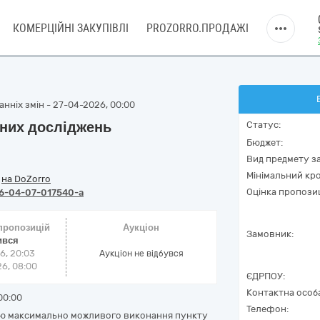
КОМЕРЦІЙНІ ЗАКУПІВЛІ
PROZORRO.ПРОДАЖІ
нніх змін - 27-04-2026, 00:00
рних досліджень
Статус:
Бюджет:
Вид предмету за
Мінімальний кро
/
на DoZorro
Оцінка пропозиц
6-04-07-017540-a
 пропозицій
Аукціон
Замовник:
ився
6, 20:03
Аукціон не відбувся
6, 08:00
ЄДРПОУ:
Контактна особ
00:00
Телефон:
тою максимально можливого виконання пункту