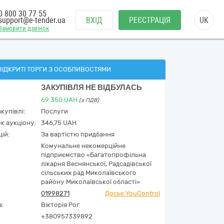
0 800 30 77 55
support@e-tender.ua
ВХІД
РЕЄСТРАЦІЯ
UK
Замовити дзвінок
ВІДКРИТІ ТОРГИ З ОСОБЛИВОСТЯМИ
ЗАКУПІВЛЯ НЕ ВІДБУЛАСЬ
69 350
UAH
(з ПДВ)
купівлі:
Послуги
к аукціону:
346,75 UAH
ій:
За вартістю придбання
Комунальне некомерційне
підприємство «Багатопрофільна
лікарня Веснянської, Радсадівської
сільських рад Миколаївського
району Миколаївської області»
01998271
Досьє YouControl
а:
Вікторія Рог
+380957339892