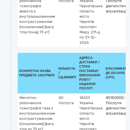
резонансна
послуга
Україна
Послуги
томографія
Чернігівська
діагностично
живота з
область
візуалізації
внутрішньовенним
місто
контрастуванням
Чернігів
(посиленням) (вага
проспект
тіла понад 75 кг)
Миру. 211-д
по 31-12-
2026
АДРЕСА
ДОСТАВКИ /
СТРОК
КІЛЬКІСТЬ
КЛАСИФІКАТО
КОНКРЕТНА НАЗВА
ПОСТАВКИ/
/
ДК 021:2015
ПРЕДМЕТА ЗАКУПІВЛІ
ВИКОНАННЯ
ОД.ВИМІРУ
(CPV)
РОБІТ/
НАДАННЯ
ПОСЛУГ:
Магнітно-
40
14029
85150000-5
резонансна
послуга
Україна
Послуги
томографія таза з
Чернігівська
діагностично
внутрішньовенним
область
візуалізації
контрастуванням
місто
(посиленням) (вага
Чернігів
тіла до 75 кг)
проспект