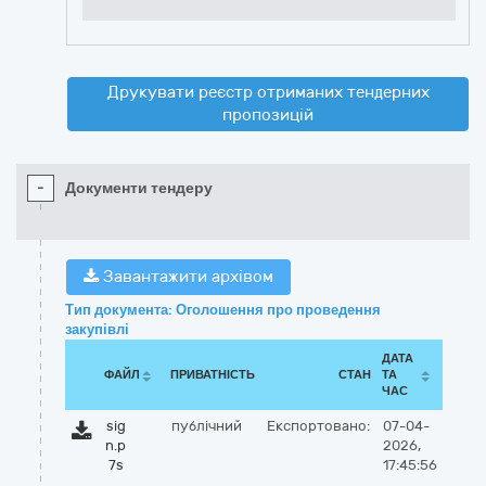
Друкувати реєстр отриманих тендерних
пропозицій
-
Документи тендеру
Завантажити архівом
Тип документа: Оголошення про проведення
закупівлі
ДАТА
ФАЙЛ
ПРИВАТНІСТЬ
СТАН
ТА
ЧАС
sig
публічний
Експортовано:
07-04-
n.p
2026,
7s
17:45:56