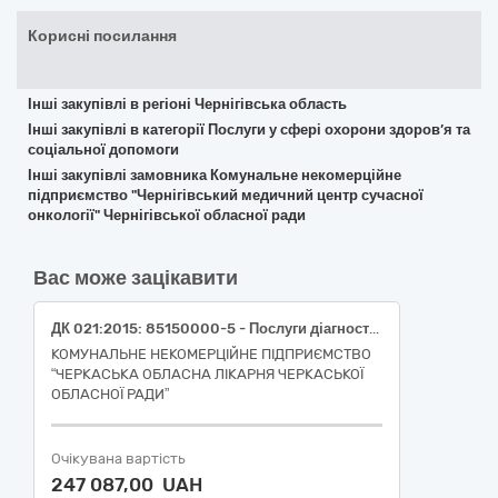
Корисні посилання
Інші закупівлі в регіоні Чернігівська область
Інші закупівлі в категорії Послуги у сфері охорони здоров’я та
соціальної допомоги
Інші закупівлі замовника Комунальне некомерційне
підприємство "Чернігівський медичний центр сучасної
онкології" Чернігівської обласної ради
Вас може зацікавити
ДК 021:2015: 85150000-5 - Послуги діагностичної візуалізації (Послуги з обстеження хворих шляхом проведення магнітно-резонансної томографії)
КОМУНАЛЬНЕ НЕКОМЕРЦІЙНЕ ПІДПРИЄМСТВО
“ЧЕРКАСЬКА ОБЛАСНА ЛІКАРНЯ ЧЕРКАСЬКОЇ
ОБЛАСНОЇ РАДИ”
Очікувана вартість
247 087,00 UAH