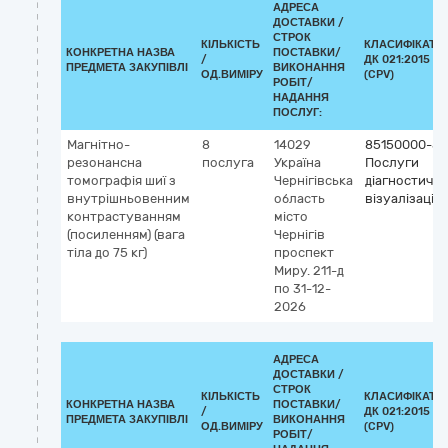
АДРЕСА
ДОСТАВКИ /
СТРОК
КІЛЬКІСТЬ
КЛАСИФІКАТО
КОНКРЕТНА НАЗВА
ПОСТАВКИ/
/
ДК 021:2015
ПРЕДМЕТА ЗАКУПІВЛІ
ВИКОНАННЯ
ОД.ВИМІРУ
(CPV)
РОБІТ/
НАДАННЯ
ПОСЛУГ:
Магнітно-
8
14029
85150000-5
резонансна
послуга
Україна
Послуги
томографія шиї з
Чернігівська
діагностично
внутрішньовенним
область
візуалізації
контрастуванням
місто
(посиленням) (вага
Чернігів
тіла до 75 кг)
проспект
Миру. 211-д
по 31-12-
2026
АДРЕСА
ДОСТАВКИ /
СТРОК
КІЛЬКІСТЬ
КЛАСИФІКАТО
КОНКРЕТНА НАЗВА
ПОСТАВКИ/
/
ДК 021:2015
ПРЕДМЕТА ЗАКУПІВЛІ
ВИКОНАННЯ
ОД.ВИМІРУ
(CPV)
РОБІТ/