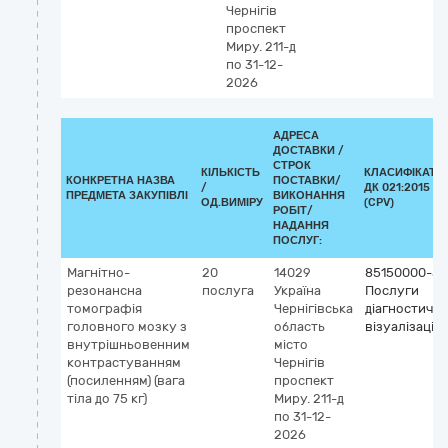
Чернігів
проспект
Миру. 211-д
по 31-12-
2026
АДРЕСА
ДОСТАВКИ /
СТРОК
КІЛЬКІСТЬ
КЛАСИФІКАТО
КОНКРЕТНА НАЗВА
ПОСТАВКИ/
/
ДК 021:2015
ПРЕДМЕТА ЗАКУПІВЛІ
ВИКОНАННЯ
ОД.ВИМІРУ
(CPV)
РОБІТ/
НАДАННЯ
ПОСЛУГ:
Магнітно-
20
14029
85150000-5
резонансна
послуга
Україна
Послуги
томографія
Чернігівська
діагностично
головного мозку з
область
візуалізації
внутрішньовенним
місто
контрастуванням
Чернігів
(посиленням) (вага
проспект
тіла до 75 кг)
Миру. 211-д
по 31-12-
2026