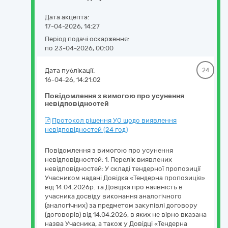
Дата акцепта:
17-04-2026, 14:27
Період подачі оскарження:
по 23-04-2026, 00:00
Дата публікації:
24
16-04-26, 14:21:02
Повідомлення з вимогою про усунення
невідповідностей
Протокол рішення УО щодо виявлення
невідповідностей (24 год)
Повідомлення з вимогою про усунення
невідповідностей: 1. Перелік виявлених
невідповідностей: У складі тендерної пропозиції
Учасником надані Довідка «Тендерна пропозиція»
від 14.04.2026р. та Довідка про наявність в
учасника досвіду виконання аналогічного
(аналогічних) за предметом закупівлі договору
(договорів) від 14.04.2026, в яких не вірно вказана
назва Учасника, а також у Довідці «Тендерна