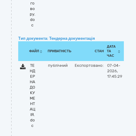
го
во
ру.
do
c
Тип документа: Тендерна документація
ДАТА
ФАЙЛ
ПРИВАТНІСТЬ
СТАН
ТА
ЧАС
ТЕ
публічний
Експортовано:
07-04-
НД
2026,
ЕР
17:45:29
НА
ДО
КУ
МЕ
НТ
АЦ
ІЯ.
do
c