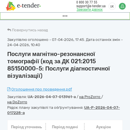
0 800 30 77 55
support@e-tender.ua
UK
Замовити дзвінок
Повернутись назад
Закупівлю оголошено - 07-04-2026, 17:45. Дата останніх змін -
24-04-2026, 10:40
Послуги магнітно-резонансної
томографії (код за ДК 021:2015
85150000-5: Послуги діагностичної
візуалізації)
Оголошення про проведення.pdf
Закупівля:
UA-2026-04-07-013961-a
/
на ProZorro
/
на DoZorro
Рядок плану закупівлі та обґрунтування:
UA-P-2026-04-07-
017228-a
Період уточнень
Період подачі
Аукціон