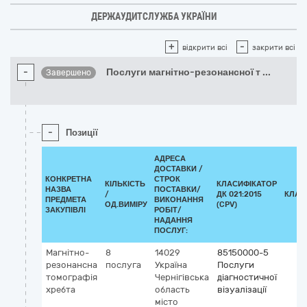
ДЕРЖАУДИТСЛУЖБА УКРАЇНИ
+
-
відкрити всі
закрити всі
-
Послуги магнітно-резонансної т
...
Завершено
-
Позиції
АДРЕСА
ДОСТАВКИ /
КОНКРЕТНА
СТРОК
КІЛЬКІСТЬ
КЛАСИФІКАТОР
НАЗВА
ПОСТАВКИ/
/
ДК 021:2015
КЛАС
ПРЕДМЕТА
ВИКОНАННЯ
ОД.ВИМІРУ
(CPV)
ЗАКУПІВЛІ
РОБІТ/
НАДАННЯ
ПОСЛУГ:
Магнітно-
8
14029
85150000-5
резонансна
послуга
Україна
Послуги
томографія
Чернігівська
діагностичної
хребта
область
візуалізації
місто