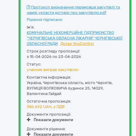
Протокол визначення переможця закупівлі та
намір укласти договір про закупівлю.pdf
Рішення підписано
Ім'я:
КОМУНАЛЬНЕ НЕКОМЕРЦІЙНЕ ПІДПРИЄМСТВО
"ЧЕРНІГІВСЬКА ОБЛАСНА ЛІКАРНЯ" ЧЕРНІГІВСЬКОЇ
ОБЛАСНОЇ РАДИ
Досьє YouControl
Строк розгляду пропозиції:
з 15-04-2026 по 23-04-2026
Статус:
учасник виграв закупівлю
Контактна інформація:
Україна
,
Чернігівська область
,
місто Чернігів,
ВУЛИЦЯ ВОЛКОВИЧА будинок 25
,
14029
,
Валентина Гайдай
Остаточна пропозиція:
386 692
UAH,
з ПДВ
Документи пропозиції:
Показати документи
Документи рішення:
Показати документи