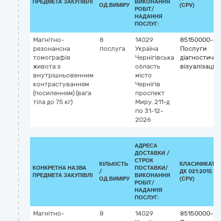
ПРЕДМЕТА ЗАКУПІВЛІ
ВИКОНАННЯ
ОД.ВИМІРУ
(CPV)
РОБІТ/
НАДАННЯ
ПОСЛУГ:
Магнітно-
8
14029
85150000-5
резонансна
послуга
Україна
Послуги
томографія
Чернігівська
діагностично
живота з
область
візуалізації
внутрішньовенним
місто
контрастуванням
Чернігів
(посиленням) (вага
проспект
тіла до 75 кг)
Миру. 211-д
по 31-12-
2026
АДРЕСА
ДОСТАВКИ /
СТРОК
КІЛЬКІСТЬ
КЛАСИФІКАТО
КОНКРЕТНА НАЗВА
ПОСТАВКИ/
/
ДК 021:2015
ПРЕДМЕТА ЗАКУПІВЛІ
ВИКОНАННЯ
ОД.ВИМІРУ
(CPV)
РОБІТ/
НАДАННЯ
ПОСЛУГ:
Магнітно-
8
14029
85150000-5