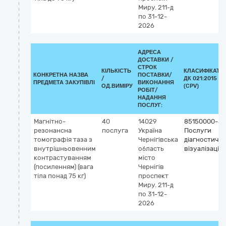
Миру. 211-д
по 31-12-
2026
АДРЕСА
ДОСТАВКИ /
СТРОК
КІЛЬКІСТЬ
КЛАСИФІКАТО
КОНКРЕТНА НАЗВА
ПОСТАВКИ/
/
ДК 021:2015
ПРЕДМЕТА ЗАКУПІВЛІ
ВИКОНАННЯ
ОД.ВИМІРУ
(CPV)
РОБІТ/
НАДАННЯ
ПОСЛУГ:
Магнітно-
40
14029
85150000-5
резонансна
послуга
Україна
Послуги
томографія таза з
Чернігівська
діагностично
внутрішньовенним
область
візуалізації
контрастуванням
місто
(посиленням) (вага
Чернігів
тіла понад 75 кг)
проспект
Миру. 211-д
по 31-12-
2026