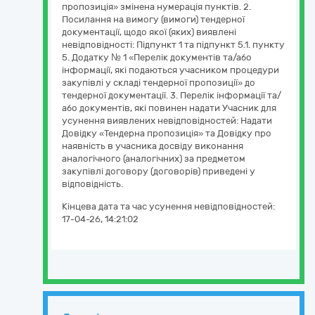
пропозиція» змінена нумерація пунктів. 2.
Посилання на вимогу (вимоги) тендерної
документації, щодо якої (яких) виявлені
невідповідності: Підпункт 1 та підпункт 5.1. пункту
5. Додатку № 1 «Перелік документів та/або
інформації, які подаються учасником процедури
закупівлі у складі тендерної пропозиції» до
тендерної документації. 3. Перелік інформації та/
або документів, які повинен надати Учасник для
усунення виявлених невідповідностей: Надати
Довідку «Тендерна пропозиція» та Довідку про
наявність в учасника досвіду виконання
аналогічного (аналогічних) за предметом
закупівлі договору (договорів) приведені у
відповідність.
Кінцева дата та час усунення невідповідностей:
17-04-26, 14:21:02