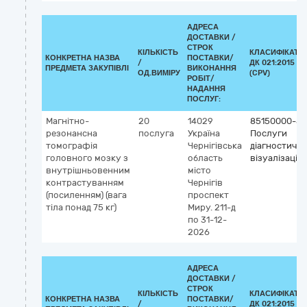
АДРЕСА
ДОСТАВКИ /
СТРОК
КІЛЬКІСТЬ
КЛАСИФІКАТО
КОНКРЕТНА НАЗВА
ПОСТАВКИ/
/
ДК 021:2015
ПРЕДМЕТА ЗАКУПІВЛІ
ВИКОНАННЯ
ОД.ВИМІРУ
(CPV)
РОБІТ/
НАДАННЯ
ПОСЛУГ:
Магнітно-
20
14029
85150000-5
резонансна
послуга
Україна
Послуги
томографія
Чернігівська
діагностично
головного мозку з
область
візуалізації
внутрішньовенним
місто
контрастуванням
Чернігів
(посиленням) (вага
проспект
тіла понад 75 кг)
Миру. 211-д
по 31-12-
2026
АДРЕСА
ДОСТАВКИ /
СТРОК
КІЛЬКІСТЬ
КЛАСИФІКАТО
КОНКРЕТНА НАЗВА
ПОСТАВКИ/
/
ДК 021:2015