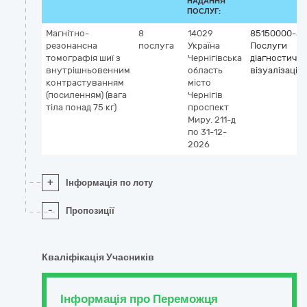
НАДАННЯ
ПОСЛУГ:
Магнітно-
8
14029
85150000-5
резонансна
послуга
Україна
Послуги
томографія шиї з
Чернігівська
діагностично
внутрішньовенним
область
візуалізації
контрастуванням
місто
(посиленням) (вага
Чернігів
тіла понад 75 кг)
проспект
Миру. 211-д
по 31-12-
2026
+
Інформація по лоту
-
Пропозиції
Кваліфікація Учасників
Інформація про Переможця