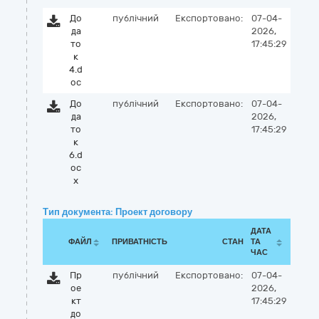
До
публічний
Експортовано:
07-04-
да
2026,
то
17:45:29
к
4.d
oc
До
публічний
Експортовано:
07-04-
да
2026,
то
17:45:29
к
6.d
oc
x
Тип документа: Проект договору
ДАТА
ФАЙЛ
ПРИВАТНІСТЬ
СТАН
ТА
ЧАС
Пр
публічний
Експортовано:
07-04-
ое
2026,
кт
17:45:29
до