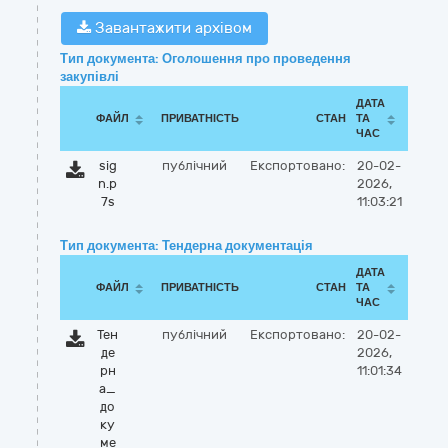
Завантажити архівом
Тип документа: Оголошення про проведення
закупівлі
ДАТА
ФАЙЛ
ПРИВАТНІСТЬ
СТАН
ТА
ЧАС
sig
публічний
Експортовано:
20-02-
n.p
2026,
7s
11:03:21
Тип документа: Тендерна документація
ДАТА
ФАЙЛ
ПРИВАТНІСТЬ
СТАН
ТА
ЧАС
Тен
публічний
Експортовано:
20-02-
де
2026,
рн
11:01:34
а_
до
ку
ме