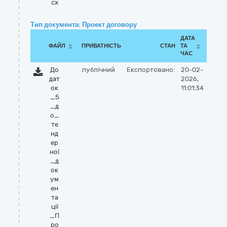
cx
Тип документа: Проект договору
ДАТА
ФАЙЛ
ПРИВАТНІСТЬ
СТАН
ТА
ЧАС
До
публічний
Експортовано:
20-02-
дат
2026,
ок
11:01:34
_5
_д
о_
те
нд
ер
ної
_д
ок
ум
ен
та
ції
_П
ро