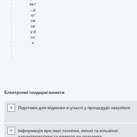
ект
_д
ог
ов
ор
у.d
oc
x
Електронні тендерні вимоги
+
Підстави для відмови в участі у процедурі закупівлі
+
Інформація про інші технічні, якісні та кількісні
характеристики та вимоги до учасника