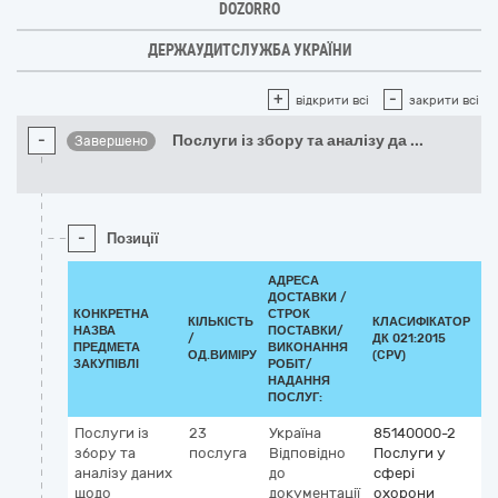
DOZORRO
ДЕРЖАУДИТСЛУЖБА УКРАЇНИ
+
-
відкрити всі
закрити всі
-
Послуги із збору та аналізу да
...
Завершено
-
Позиції
АДРЕСА
ДОСТАВКИ /
КОНКРЕТНА
СТРОК
КІЛЬКІСТЬ
КЛАСИФІКАТОР
НАЗВА
ПОСТАВКИ/
/
ДК 021:2015
КЛ
ПРЕДМЕТА
ВИКОНАННЯ
ОД.ВИМІРУ
(CPV)
ЗАКУПІВЛІ
РОБІТ/
НАДАННЯ
ПОСЛУГ:
Послуги із
23
Україна
85140000-2
збору та
послуга
Відповідно
Послуги у
аналізу даних
до
сфері
щодо
документації
охорони