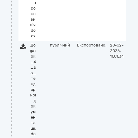
_п
ро
по
зи
ція.
do
cx
До
публічний
Експортовано:
20-02-
дат
2026,
ок
11:01:34
_4
_д
о_
те
нд
ер
ної
_д
ок
ум
ен
та
ції.
do