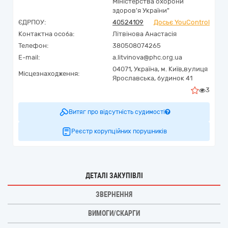
Міністерства охорони
здоров'я України"
ЄДРПОУ:
40524109
Досьє YouControl
Контактна особа:
Літвінова Анастасія
Телефон:
380508074265
E-mail:
a.litvinova@phc.org.ua
04071,
Україна
,
м. Київ,
вулиця
Місцезнаходження:
Ярославська, будинок 41
3
Витяг про відсутність судимості
Реєстр корупційних порушників
ДЕТАЛІ ЗАКУПІВЛІ
ЗВЕРНЕННЯ
ВИМОГИ/СКАРГИ