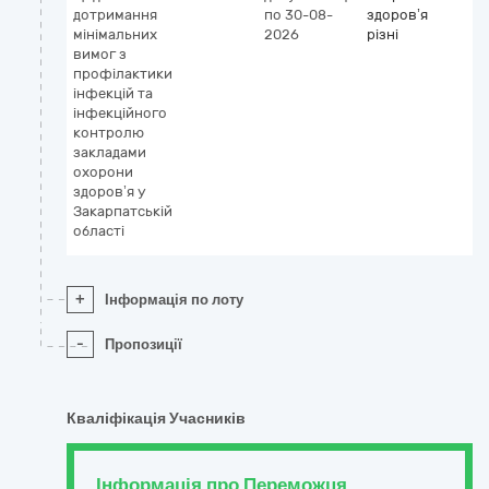
дотримання
по 30-08-
здоров’я
мінімальних
2026
різні
вимог з
профілактики
інфекцій та
інфекційного
контролю
закладами
охорони
здоров’я у
Закарпатській
області
+
Інформація по лоту
-
Пропозиції
Кваліфікація Учасників
Інформація про Переможця