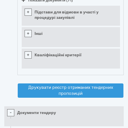
Показати документи (71)
+
Підстави для відмови в участі у
процедурі закупівлі
+
Інші
+
Кваліфікаційні критерії
Друкувати реєстр отриманих тендерних
пропозицій
-
Документи тендеру