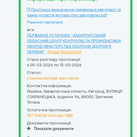
Протокол визначення переможця закупівлі та
намір укласти договір про закупівлю.pdf
Рішення підписано
Ім'я:
ДЕРЖАВНА УСТАНОВА "ЗАКАРПАТСЬКИЙ
ОБЛАСНИЙ ЦЕНТР КОНТРОЛЮ ТА ПРОФІЛАКТИКИ
ХВОРОБ МІНІСТЕРСТВА ОХОРОНИ ЗДОРОВ'Я
УКРАЇНИ"
Досьє YouControl
Строк розгляду пропозиції:
з 05-03-2026 по 13-03-2026
Статус:
учасник виграв закупівлю
Контактна інформація:
Україна
,
Закарпатська область
,
Ужгород,
ВУЛИЦЯ
СОБРАНЕЦЬКА, будинок 96
,
88000
,
Третиник
Тетяна
Остаточна пропозиція:
107 704,58
UAH,
без ПДВ
Документи пропозиції:
Показати документи