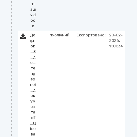
нт
аці
я.d
oc
x
До
публічний
Експортовано:
20-02-
дат
2026,
ок
11:01:34
_3
_д
о_
те
нд
ер
ної
_д
ок
ум
ен
та
ції
_Ц
іно
ва