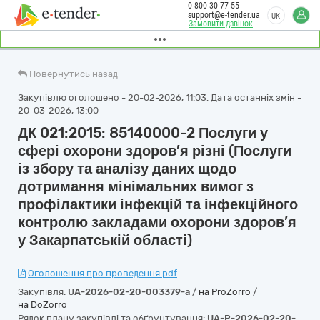
0 800 30 77 55
support@e-tender.ua
UK
Замовити дзвінок
Повернутись назад
Закупівлю оголошено - 20-02-2026, 11:03. Дата останніх змін -
20-03-2026, 13:00
ДК 021:2015: 85140000-2 Послуги у
сфері охорони здоров’я різні (Послуги
із збору та аналізу даних щодо
дотримання мінімальних вимог з
профілактики інфекцій та інфекційного
контролю закладами охорони здоров’я
у Закарпатській області)
Оголошення про проведення.pdf
Закупівля:
UA-2026-02-20-003379-a
/
на ProZorro
/
на DoZorro
Рядок плану закупівлі та обґрунтування:
UA-P-2026-02-20-