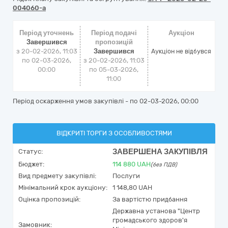
004060-a
Період уточнень
Період подачі
Аукціон
Завершився
пропозицій
з 20-02-2026, 11:03
Завершився
Аукціон не відбувся
по 02-03-2026,
з 20-02-2026, 11:03
00:00
по 05-03-2026,
11:00
Період оскарження умов закупівлі - по
02-03-2026, 00:00
ВІДКРИТІ ТОРГИ З ОСОБЛИВОСТЯМИ
ЗАВЕРШЕНА ЗАКУПІВЛЯ
Статус:
Бюджет:
114 880
UAH
(без ПДВ)
Вид предмету закупівлі:
Послуги
Мінімальний крок аукціону:
1 148,80 UAH
Оцінка пропозицій:
За вартістю придбання
Державна установа "Центр
громадського здоров'я
Замовник: