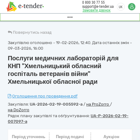
0 800 30 77 55
support@e-tender.ua
UK
Замовити дзвінок
Повернутись назад
Закупівлю оголошено - 19-02-2026, 12:40. Дата останніх змін -
09-03-2026, 16:00
Послуги медичних лабораторій для
КНП "Хмельницький обласний
госпіталь ветеранів війни"
Хмельницької обласної ради
Оголошення про проведення.pdf
Закупівля:
UA-2026-02-19-005592-a
/
на ProZorro
/
на DoZorro
Рядок плану закупівлі та обґрунтування:
UA-P-2026-02-19-
007097-a
Період уточнень
Період подачі
Аукціон