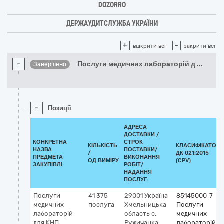
DOZORRO
ДЕРЖАУДИТСЛУЖБА УКРАЇНИ
+
-
відкрити всі
закрити всі
-
Послуги медичних лабораторій д
...
Завершено
-
Позиції
АДРЕСА
ДОСТАВКИ /
КОНКРЕТНА
СТРОК
КІЛЬКІСТЬ
КЛАСИФІКАТОР
НАЗВА
ПОСТАВКИ/
/
ДК 021:2015
ПРЕДМЕТА
ВИКОНАННЯ
ОД.ВИМІРУ
(CPV)
ЗАКУПІВЛІ
РОБІТ/
НАДАННЯ
ПОСЛУГ:
Послуги
41 375
29001
Україна
85145000-7
медичних
послуга
Хмельницька
Послуги
лабораторій
область
с.
медичних
для КНП
Ружичанка
лабораторій