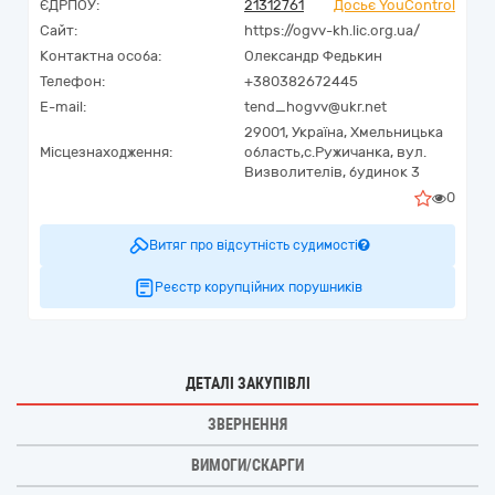
ЄДРПОУ:
21312761
Досьє YouControl
Сайт:
https://ogvv-kh.lic.org.ua/
Контактна особа:
Олександр Федькин
Телефон:
+380382672445
E-mail:
tend_hogvv@ukr.net
29001,
Україна
,
Хмельницька
Місцезнаходження:
область,
с.Ружичанка,
вул.
Визволителів, будинок 3
0
Витяг про відсутність судимості
Реєстр корупційних порушників
ДЕТАЛІ ЗАКУПІВЛІ
ЗВЕРНЕННЯ
ВИМОГИ/СКАРГИ