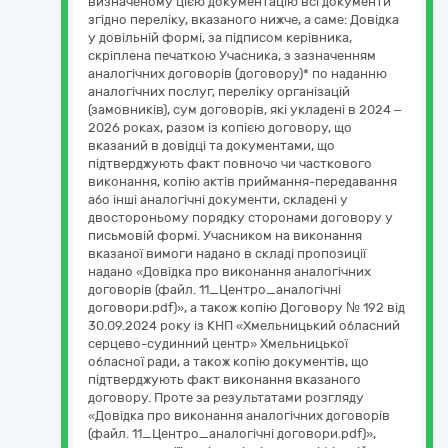
визначеному цією документацію всі документи
згідно переліку, вказаного нижче, а саме: Довідка
у довільній формі, за підписом керівника,
скріплена печаткою Учасника, з зазначенням
аналогічних договорів (договору)* по наданню
аналогічних послуг, переліку організацій
(замовників), сум договорів, які укладені в 2024 –
2026 роках, разом із копією договору, що
вказаний в довідці та документами, що
підтверджують факт повночо чи часткового
виконання, копію актів приймання-передавання
або інші аналогічні документи, складені у
двостороньому порядку сторонами договору у
письмовій формі. Учасником на виконання
вказаної вимоги надано в складі пропозиції
надано «Довідка про виконання аналогічних
договорів (файл. 11_Центро_аналогічні
договори.pdf)», а також копію Договору № 192 від
30.09.2024 року із КНП «Хмельницький обласний
серцево-судинний центр» Хмельницької
обласної ради, а також копію документів, що
підтверджують факт виконання вказаного
договору. Проте за результатами розгляду
«Довідка про виконання аналогічних договорів
(файл. 11_Центро_аналогічні договори.pdf)»,