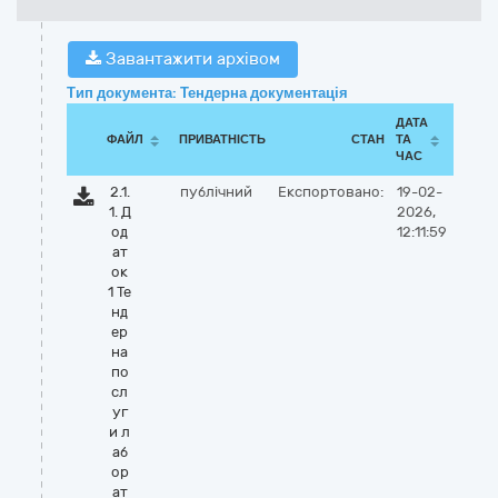
Завантажити архівом
Тип документа: Тендерна документація
ДАТА
ФАЙЛ
ПРИВАТНІСТЬ
СТАН
ТА
ЧАС
2.1.
публічний
Експортовано:
19-02-
1. Д
2026,
од
12:11:59
ат
ок
1 Те
нд
ер
на
по
сл
уг
и л
аб
ор
ат