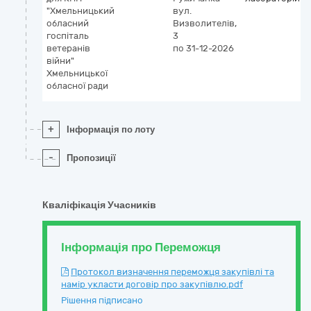
"Хмельницький
вул.
обласний
Визволителів,
госпіталь
3
ветеранів
по 31-12-2026
війни"
Хмельницької
обласної ради
+
Інформація по лоту
-
Пропозиції
Кваліфікація Учасників
Інформація про Переможця
Протокол визначення переможця закупівлі та
намір укласти договір про закупівлю.pdf
Рішення підписано