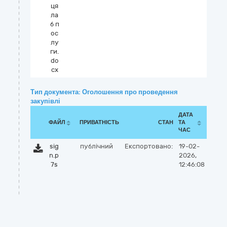
ця
ла
б п
ос
лу
ги.
do
cx
Тип документа: Оголошення про проведення
закупівлі
ДАТА
ФАЙЛ
ПРИВАТНІСТЬ
СТАН
ТА
ЧАС
sig
публічний
Експортовано:
19-02-
n.p
2026,
7s
12:46:08