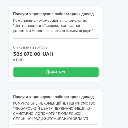
Послуги з проведення лабораторних досліджень «Скринінг здоров'я 40+»
Комунальне некомерційне підприємство
"Центр первинної медико-санітарної
допомоги Маловільшанської сільської ради"
Очікувана вартість
386 870,00 UAH
з ПДВ
Дивитись
Послуги з проведення лабораторних досліджень біологічних матеріалів пацієнтів Замовника згідно Національної програми «Скринінг здоров’я 40+» (за деталізованим кодом ДК 021:2015: 85145000-7 — Послуги медичних лабораторій)
КОМУНАЛЬНЕ НЕКОМЕРЦІЙНЕ ПІДПРИЄМСТВО
"ЛЮБАРСЬКИЙ ЦЕНТР ПЕРВИННОЇ МЕДИКО-
САНІТАРНОЇ ДОПОМОГИ" ЛЮБАРСЬКОЇ
СЕЛИЩНОЇ РАДИ ЖИТОМИРСЬКОЇ ОБЛАСТІ