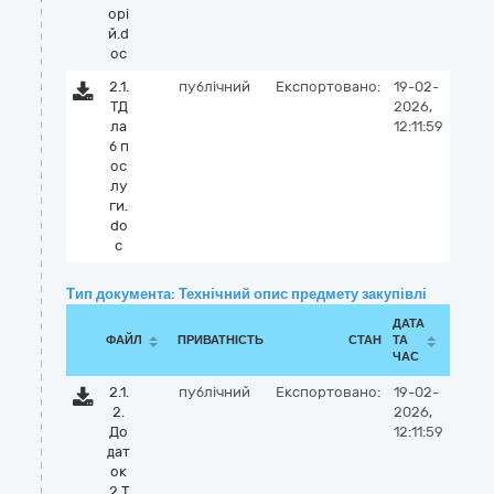
орі
й.d
oc
2.1.
публічний
Експортовано:
19-02-
ТД
2026,
ла
12:11:59
б п
ос
лу
ги.
do
c
Тип документа: Технічний опис предмету закупівлі
ДАТА
ФАЙЛ
ПРИВАТНІСТЬ
СТАН
ТА
ЧАС
2.1.
публічний
Експортовано:
19-02-
2.
2026,
До
12:11:59
дат
ок
2 Т