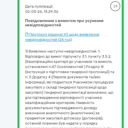
Дата публікації:
24
02-03-26, 13:29:36
Повідомлення з вимогою про усунення
невідповідностей
Протокол рішення УО щодо виявлення
невідповідностей (24 год)
1) Виявлено наступні невідповідностей: 1.
Відповідно до вимог підпункту 3.1. пункту 3.5.2.
(Кваліфікаційні критерії до учасників та вимоги,
установлені п.47 Особливостей ) Розділу ІІІ
(Інструкція з підготовки тендерної пропозиції) та
п. 5 Додатку 4 (Перелік документів та/або
інформації, які подаються Учасником процедури
закупівлі у складі тендерної пропозиції щодо
закупівлі) тендерної документації визначено, що
для підтвердження відповідності учасника
кваліфікаційним критеріям, Наявність
документально підтвердженого досвіду
виконання аналогічного (аналогічних) за
предметом закупівлі договору (договорів),
останній повинен був надати у порядку