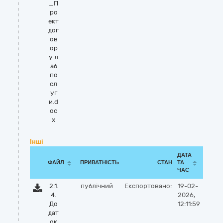
_П
ро
ект
дог
ов
ор
у л
аб
по
сл
уг
и.d
oc
x
Інші
ДАТА
ФАЙЛ
ПРИВАТНІСТЬ
СТАН
ТА
ЧАС
2.1.
публічний
Експортовано:
19-02-
4.
2026,
До
12:11:59
дат
ок