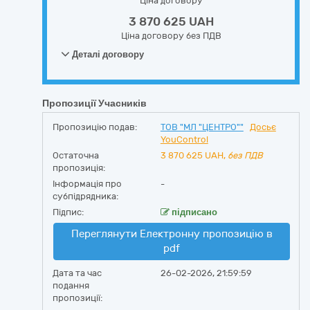
Ціна договору
3 870 625 UAH
Ціна договору без ПДВ
Деталі договору
Пропозиції Учасників
Пропозицію подав:
ТОВ "МЛ "ЦЕНТРО""
Досьє
YouControl
Остаточна
3 870 625
UAH,
без ПДВ
пропозиція:
Інформація про
-
субпідрядника:
Підпис:
підписано
Переглянути Електронну пропозицію в
pdf
Дата та час
26-02-2026, 21:59:59
подання
пропозиції: