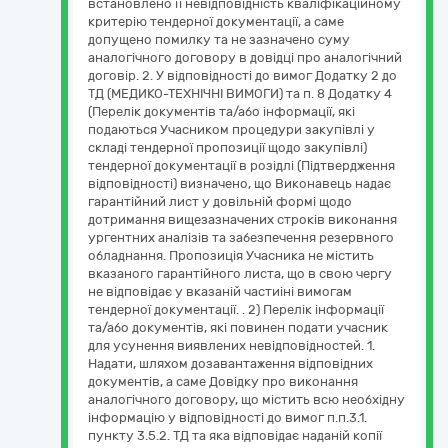
встановлено її невідповідність кваліфікаційному
критерію тендерної документації, а саме
допущено помилку та не зазначено суму
аналогічного договору в довідці про аналогічний
договір. 2. У відповідності до вимог Додатку 2 до
ТД (МЕДИКО-ТЕХНІЧНІ ВИМОГИ) та п. 8 Додатку 4
(Перелік документів та/або інформації, які
подаються Учасником процедури закупівлі у
складі тендерної пропозиції щодо закупівлі)
тендерної документації в розідлі (Підтвердження
відповідності) визначено, що Виконавець надає
гарантійний лист у довільній формі щодо
дотримання вищезазначених строків виконання
ургентних аналізів та забезпечення резервного
обладнання. Пропозиція Учасника не містить
вказаного гарантійного листа, що в свою чергу
не відповідає у вказаній частиіні вимогам
тендерної документації. . 2) Перелік інформації
та/або документів, які повинен подати учасник
для усунення виявлених невідповідностей. 1.
Надати, шляхом дозавантаження відповідних
документів, а саме Довідку про виконання
аналогічного договору, що містить всю необхідну
інформацію у відповідності до вимог п.п.3.1.
пункту 3.5.2. ТД та яка відповідає наданій копії