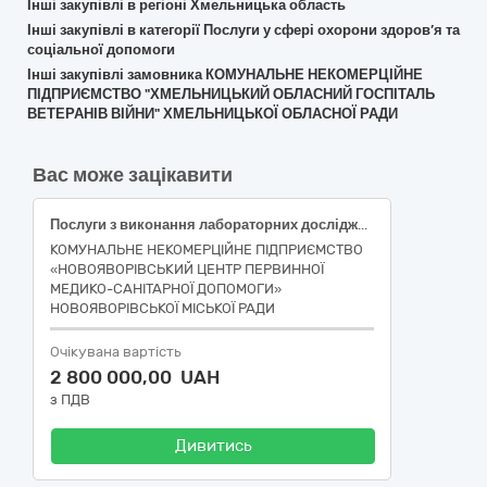
Інші закупівлі в регіоні Хмельницька область
Інші закупівлі в категорії Послуги у сфері охорони здоров’я та
соціальної допомоги
Інші закупівлі замовника КОМУНАЛЬНЕ НЕКОМЕРЦІЙНЕ
ПІДПРИЄМСТВО "ХМЕЛЬНИЦЬКИЙ ОБЛАСНИЙ ГОСПІТАЛЬ
ВЕТЕРАНІВ ВІЙНИ" ХМЕЛЬНИЦЬКОЇ ОБЛАСНОЇ РАДИ
Вас може зацікавити
Послуги з виконання лабораторних досліджень згідно проекту щодо проведення скринінгів здоров'я для осіб віком від 40 років (код ДК 021:2015 85140000-2 Послуги у сфері охорони здоров`я різні)
КОМУНАЛЬНЕ НЕКОМЕРЦІЙНЕ ПІДПРИЄМСТВО
«НОВОЯВОРІВСЬКИЙ ЦЕНТР ПЕРВИННОЇ
МЕДИКО-САНІТАРНОЇ ДОПОМОГИ»
НОВОЯВОРІВСЬКОЇ МІСЬКОЇ РАДИ
Очікувана вартість
2 800 000,00 UAH
з ПДВ
Дивитись