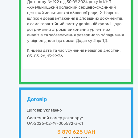
Договору № 192 від 30.09.2024 року із КНП
«Хмельницький обласний серцево-судинний
центр» Хмельницької обласної ради; 2. Надати,
шляхом дозавантаження відповідних документів,
а саме гарантійний лист у довільній формі щодо
дотримання строків виконання ургентних
аналізів та забезпечення резервного обладнання
у відповідності до вимог Додатку 2 до ТД.
Кінцева дата та час усунення невідповідностей:
03-03-26, 13:29:36
Договір
Договір укладено
Системний номер договору:
UA-2026-02-19-005592-a-c1
3 870 625 UAH