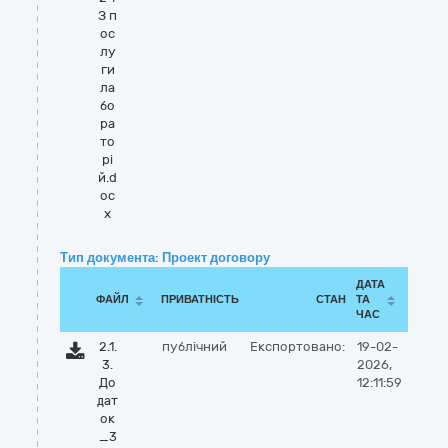
З п
ос
лу
ги
ла
бо
ра
то
рі
й.d
oc
x
Тип документа: Проект договору
ДАТА
ФАЙЛ
ПРИВАТНІСТЬ
СТАН
ТА
ЧАС
2.1.
публічний
Експортовано:
19-02-
3.
2026,
До
12:11:59
дат
ок
_3