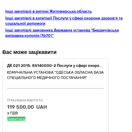
Інші закупівлі в регіоні Житомирська область
Інші закупівлі в категорії Послуги у сфері охорони здоров’я та
соціальної допомоги
Інші закупівлі замовника Державна установа "Бердичівська
виправна колонія (№70)"
Вас може зацікавити
ДК 021:2015: 85140000-2 Послуги у сфері охорони здоров’я різні (85145000-7 Послуги медичних лабораторій)
КОМУНАЛЬНА УСТАНОВА "ОДЕСЬКА ОБЛАСНА БАЗА
СПЕЦІАЛЬНОГО МЕДИЧНОГО ПОСТАЧАННЯ"
Очікувана вартість
119 500,00 UAH
з ПДВ
Дивитись