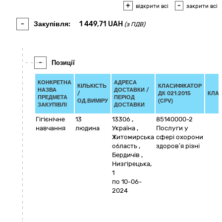
+
-
відкрити всі
закрити всі
-
Закупівля:
1 449,71
UAH
(з ПДВ)
-
Позиції
КОНКРЕТНА
АДРЕСА
КІЛЬКІСТЬ
КЛАСИФІКАТОР
НАЗВА
ДОСТАВКИ /
/
ДК 021:2015
КЛА
ПРЕДМЕТА
ПЕРІОД
ОД.ВИМІРУ
(CPV)
ЗАКУПІВЛІ
ДОСТАВКИ
Гігієнічне
13
13306
,
85140000-2
навчання
людина
Україна
,
Послуги у
Житомирська
сфері охорони
область
,
здоров’я різні
Бердичів
,
Низгірецька,
1
по 10-06-
2024