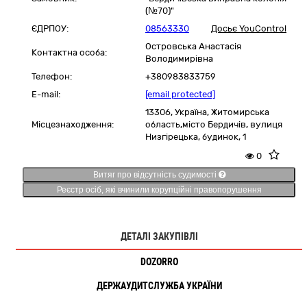
(№70)"
ЄДРПОУ:
08563330
Досьє YouControl
Островська Анастасія
Контактна особа:
Володимирівна
Телефон:
+380983833759
E-mail:
[email protected]
13306,
Україна
,
Житомирська
Місцезнаходження:
область,
місто Бердичів,
вулиця
Низгірецька, будинок, 1
0
Витяг про відсутність судимості
Реєстр осіб, які вчинили корупційні правопорушення
ДЕТАЛІ ЗАКУПІВЛІ
DOZORRO
ДЕРЖАУДИТСЛУЖБА УКРАЇНИ