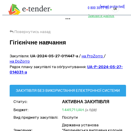
[email protected]
0 800 30 77 55
UK
Замовити дзвінок
Повернутись назад
Гігієнічне навчання
Закупівля:
UA-2024-05-27-011447-a
/
на ProZorro
/
на DoZorro
Рядок плану закупівлі та обґрунтування:
UA-P-2024-05-27-
014031-a
ЗАКУПІВЛЯ БЕЗ ВИКОРИСТАННЯ ЕЛЕКТРОННОЇ СИСТЕМИ
АКТИВНА ЗАКУПІВЛЯ
Статус:
Бюджет:
1 449,71
UAH
(з ПДВ)
Вид предмету закупівлі:
Послуги
Державна установа
Замовник:
"Бердичівська виправна колонія