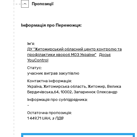
-
Пропозиції
Інформація про Переможця:
Ім'я:
ДУ "Житомирський обласний центр контролю та
профілактики хвороб МОЗ України"
Досьє
YouControl
Статус:
учасник виграв закупівлю
Контактна інформація:
Україна
,
Житомирська область
,
Житомир,
Велика
Бердичівська,64
,
10002
,
Запаринюк Олександр
Інформація про субпідрядника:
-
Остаточна пропозиція:
1 449,71
UAH,
з ПДВ