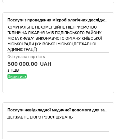
Послуги з проведення мікробіологічних досліджень за ДК 021:2015 – 85140000-2 Послуги у сфері охорони здоров'я різні
КОМУНАЛЬНЕ НЕКОМЕРЦІЙНЕ ПІДПРИЄМСТВО
"КЛІНІЧНА ЛІКАРНЯ №15 ПОДІЛЬСЬКОГО РАЙОНУ
МІСТА КИЄВА" ВИКОНАВЧОГО ОРГАНУ КИЇВСЬКОЇ
МІСЬКОЇ РАДИ (КИЇВСЬКОЇ МІСЬКОЇ ДЕРЖАВНОЇ
АДМІНІСТРАЦІЇ)
Очікувана вартість
500 000,00 UAH
з ПДВ
Дивитись
Послуги невідкладної медичної допомоги для забезпечення масових заходів (ДК 021:2015 – 85140000-2 Послуги у сфері охорони здоров’я різні)
ДЕРЖАВНЕ БЮРО РОЗСЛІДУВАНЬ