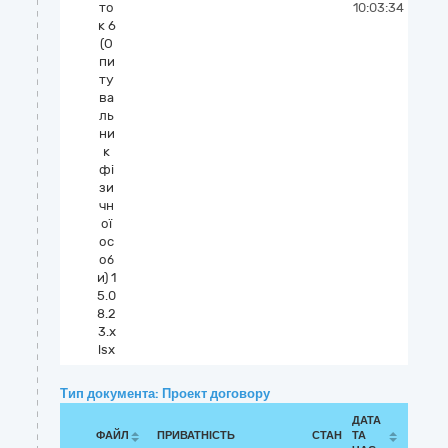
то
10:03:34
к 6
(О
пи
ту
ва
ль
ни
к
фі
зи
чн
ої
ос
об
и) 1
5.0
8.2
3.x
lsx
Тип документа: Проект договору
ДАТА
ФАЙЛ
ПРИВАТНІСТЬ
СТАН
ТА