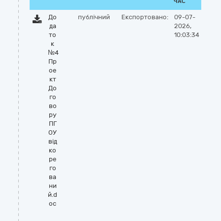
ЧАС
До
публічний
Експортовано:
09-07-
да
2026,
то
10:03:34
к
№4
Пр
ое
кт
До
го
во
ру
ПГ
ОУ
від
ко
ре
го
ва
ни
й.d
oc