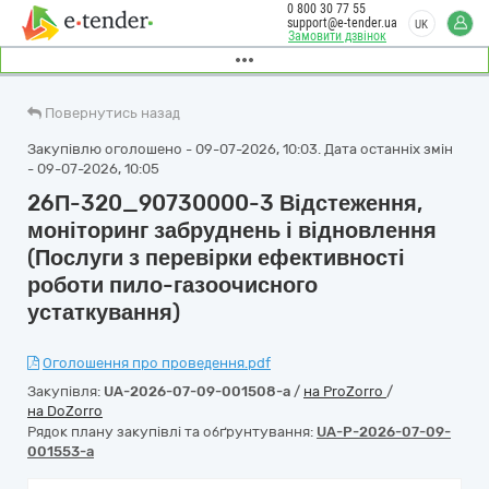
0 800 30 77 55
support@e-tender.ua
UK
Замовити дзвінок
Повернутись назад
Закупівлю оголошено - 09-07-2026, 10:03. Дата останніх змін
- 09-07-2026, 10:05
26П-320_90730000-3 Відстеження,
моніторинг забруднень і відновлення
(Послуги з перевірки ефективності
роботи пило-газоочисного
устаткування)
Оголошення про проведення.pdf
Закупівля:
UA-2026-07-09-001508-a
/
на ProZorro
/
на DoZorro
Рядок плану закупівлі та обґрунтування:
UA-P-2026-07-09-
001553-a