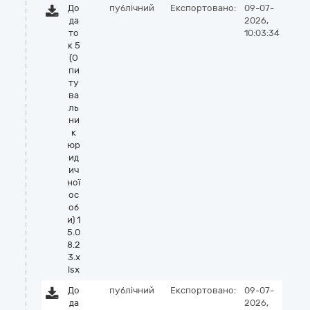
До
публічний
Експортовано:
09-07-
да
2026,
то
10:03:34
к 5
(О
пи
ту
ва
ль
ни
к
юр
ид
ич
ної
ос
об
и) 1
5.0
8.2
3.x
lsx
До
публічний
Експортовано:
09-07-
да
2026,