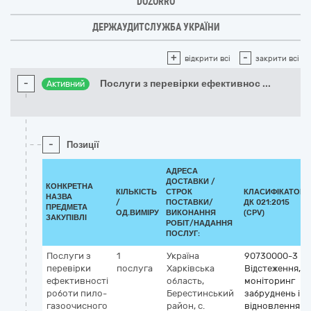
DOZORRO
ДЕРЖАУДИТСЛУЖБА УКРАЇНИ
+
-
відкрити всі
закрити всі
-
Послуги з перевірки ефективнос
...
Активний
-
Позиції
АДРЕСА
ДОСТАВКИ /
КОНКРЕТНА
КІЛЬКІСТЬ
СТРОК
КЛАСИФІКАТОР
НАЗВА
/
ПОСТАВКИ/
ДК 021:2015
ПРЕДМЕТА
ОД.ВИМІРУ
ВИКОНАННЯ
(CPV)
ЗАКУПІВЛІ
РОБІТ/НАДАННЯ
ПОСЛУГ:
Послуги з
1
Україна
90730000-3
перевірки
послуга
Харківська
Відстеження,
ефективності
область,
моніторинг
роботи пило-
Берестинський
забруднень і
газоочисного
район, с.
відновлення