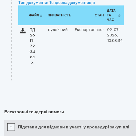
Тип документа: Тендерна документація
ДАТА
ФАЙЛ
ПРИВАТНІСТЬ
СТАН
ТА
ЧАС
ТД
публічний
Експортовано:
09-07-
26
2026,
П-
10:03:34
32
0.d
oc
x
Електронні тендерні вимоги
+
Підстави для відмови в участі у процедурі закупівлі