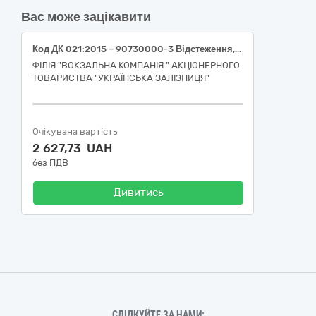
Вас може зацікавити
Код ДК 021:2015 – 90730000-3 Відстеження, моніторинг забруднень і відновлення (Послуги з проведення контролю за джерелами викидів шкідливих речовин в атмосферу на межі санітарно-захисної зони)
ФІЛІЯ "ВОКЗАЛЬНА КОМПАНІЯ " АКЦІОНЕРНОГО
ТОВАРИСТВА "УКРАЇНСЬКА ЗАЛІЗНИЦЯ"
Очікувана вартість
2 627,73 UAH
без ПДВ
Дивитись
СЛІДКУЙТЕ ЗА НАМИ: