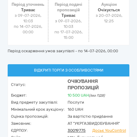
Період уточнень
Період подачі
Аукціон
Триває
пропозицій
Очікується
з 09-07-2026,
Триває
з
20-07-2026,
10:03
з 09-07-2026,
12:25
по 14-07-2026,
10:03
00:00
по 17-07-2026,
15:00
Період оскарження умов закупівлі - по
14-07-2026, 00:00
ВІДКРИТІ ТОРГИ З ОСОБЛИВОСТЯМИ
ОЧІКУВАННЯ
Статус:
ПРОПОЗИЦІЙ
Бюджет:
10 500
UAH
(без ПДВ)
Вид предмету закупівлі:
Послуги
Мінімальний крок аукціону:
160 UAH
Оцінка пропозицій:
За вартістю придбання
Замовник:
АТ "УКРГАЗВИДОБУВАННЯ"
ЄДРПОУ:
30019775
Досьє YouControl