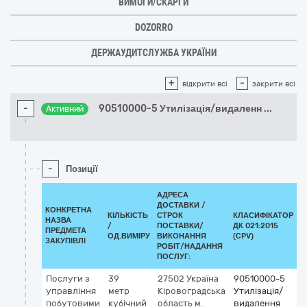
ВИМОГИ/СКАРГИ
DOZORRO
ДЕРЖАУДИТСЛУЖБА УКРАЇНИ
+
-
відкрити всі
закрити всі
-
90510000-5 Утилізація/видаленн
...
Активний
-
Позиції
АДРЕСА
ДОСТАВКИ /
КОНКРЕТНА
КІЛЬКІСТЬ
СТРОК
КЛАСИФІКАТОР
НАЗВА
/
ПОСТАВКИ/
ДК 021:2015
К
ПРЕДМЕТА
ОД.ВИМІРУ
ВИКОНАННЯ
(CPV)
ЗАКУПІВЛІ
РОБІТ/НАДАННЯ
ПОСЛУГ:
Послуги з
39
27502
Україна
90510000-5
управління
метр
Кіровоградська
Утилізація/
побутовими
кубічний
область
м.
видалення