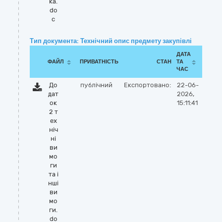
ка.
do
c
Тип документа: Технічний опис предмету закупівлі
ДАТА
ФАЙЛ
ПРИВАТНІСТЬ
СТАН
ТА
ЧАС
До
публічний
Експортовано:
22-06-
дат
2026,
ок
15:11:41
2 т
ех
ніч
ні
ви
мо
ги
та і
нші
ви
мо
ги.
do