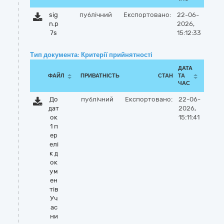
sig
публічний
Експортовано:
22-06-
n.p
2026,
7s
15:12:33
Тип документа: Критерії прийнятності
ДАТА
ФАЙЛ
ПРИВАТНІСТЬ
СТАН
ТА
ЧАС
До
публічний
Експортовано:
22-06-
дат
2026,
ок
15:11:41
1 п
ер
елі
к д
ок
ум
ен
тів
Уч
ас
ни