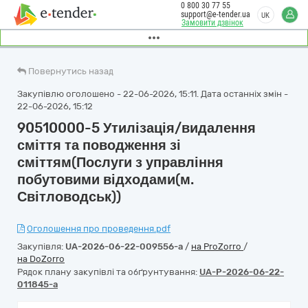
0 800 30 77 55
support@e-tender.ua
UK
Замовити дзвінок
Повернутись назад
Закупівлю оголошено - 22-06-2026, 15:11. Дата останніх змін -
22-06-2026, 15:12
90510000-5 Утилізація/видалення
сміття та поводження зі
сміттям(Послуги з управління
побутовими відходами(м.
Світловодськ))
Оголошення про проведення.pdf
Закупівля:
UA-2026-06-22-009556-a
/
на ProZorro
/
на DoZorro
Рядок плану закупівлі та обґрунтування:
UA-P-2026-06-22-
011845-a