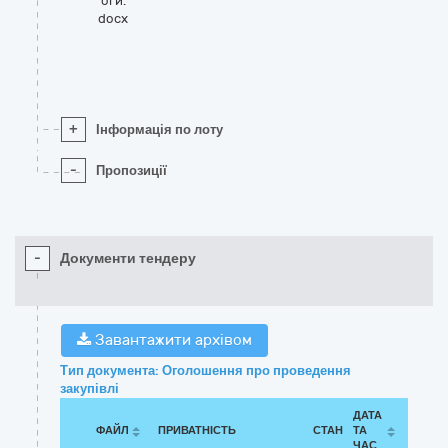
оги.
docx
+
Інформація по лоту
-
Пропозиції
-
Документи тендеру
Завантажити архівом
Тип документа: Оголошення про проведення
закупівлі
ДАТА
ФАЙЛ
ПРИВАТНІСТЬ
СТАН
ТА
ЧАС