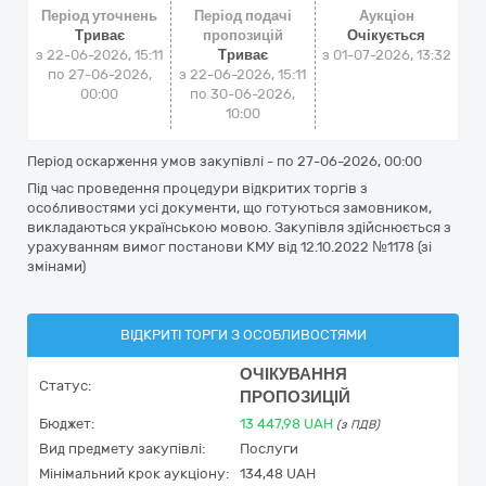
Період уточнень
Період подачі
Аукціон
Триває
пропозицій
Очікується
з 22-06-2026, 15:11
Триває
з
01-07-2026, 13:32
по 27-06-2026,
з 22-06-2026, 15:11
00:00
по 30-06-2026,
10:00
Період оскарження умов закупівлі - по
27-06-2026, 00:00
Під час проведення процедури відкритих торгів з
особливостями усі документи, що готуються замовником,
викладаються українською мовою. Закупівля здійснюється з
урахуванням вимог постанови КМУ від 12.10.2022 №1178 (зі
змінами)
ВІДКРИТІ ТОРГИ З ОСОБЛИВОСТЯМИ
ОЧІКУВАННЯ
Статус:
ПРОПОЗИЦІЙ
Бюджет:
13 447,98
UAH
(з ПДВ)
Вид предмету закупівлі:
Послуги
Мінімальний крок аукціону:
134,48 UAH