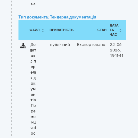
cx
Тип документа: Тендерна документація
ДАТА
ФАЙЛ
ПРИВАТНІСТЬ
СТАН
ТА
ЧАС
До
публічний
Експортовано:
22-06-
дат
2026,
ок
15:11:41
3 п
ер
елі
к д
ок
ум
ен
тів
Пе
ре
мо
жц
я.d
oc