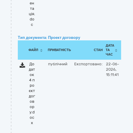
ен
та
ція.
do
c
Тип документа: Проект договору
ДАТА
ФАЙЛ
ПРИВАТНІСТЬ
СТАН
ТА
ЧАС
До
публічний
Експортовано:
22-06-
дат
2026,
ок
15:11:41
4 п
ро
єкт
дог
ов
ор
у.d
oc
x