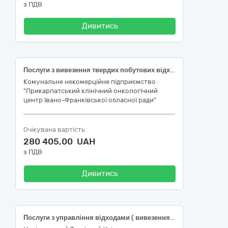
з ПДВ
Дивитись
Послуги з вивезення твердих побутових відходів та послуги з вивезення великогабаритних і ремонтних відходів
Комунальне некомерційне підприємство
"Прикарпатський клінічний онкологічний
центр Івано-Франківської обласної ради"
Очікувана вартість
280 405,00 UAH
з ПДВ
Дивитись
Послуги з управління відходами ( вивезення та видалення ( захоронення) твердих побутових відходів)