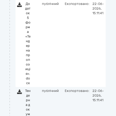
До
публічний
Експортовано:
22-06-
дат
2026,
ок
15:11:41
5
фо
рм
а
«Те
нд
ер
на
пр
оп
оз
иці
я».
do
cx
Тен
публічний
Експортовано:
22-06-
де
2026,
рн
15:11:41
а д
ок
ум