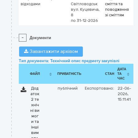
відходами
Світловодськ
сміття та
вул. Куцевича,
поводження
8
зі сміттям
по 31-12-2026
-
Документи
Завантажити архівом
Тип документа: Технічний опис предмету закупівлі
ДАТА
ФАЙЛ
ПРИВАТНІСТЬ
СТАН
ТА
ЧАС
Дод
публічний
Експортовано:
22-06-
аток
2026,
2 те
15:11:41
хніч
ні ви
мог
и та
інші
вим