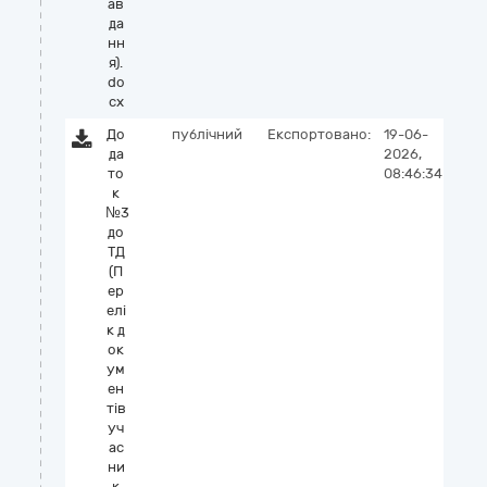
ав
да
нн
я).
do
cx
До
публічний
Експортовано:
19-06-
да
2026,
то
08:46:34
к
№3
до
ТД
(П
ер
елі
к д
ок
ум
ен
тів
уч
ас
ни
к