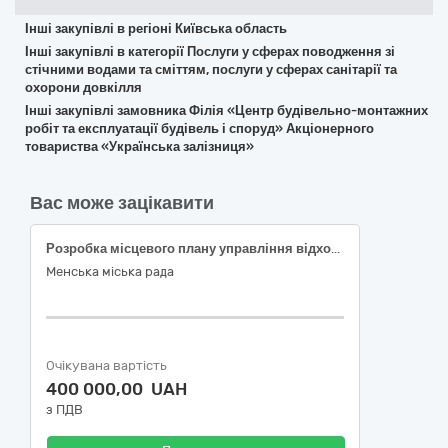
Інші закупівлі в регіоні Київська область
Інші закупівлі в категорії Послуги у сферах поводження зі
стічними водами та сміттям, послуги у сферах санітарії та
охорони довкілля
Інші закупівлі замовника Філія «Центр будівельно-монтажних
робіт та експлуатації будівель і споруд» Акціонерного
товариства «Українська залізниця»
Вас може зацікавити
Розробка місцевого плану управління відходами Менської міської територіальної громади Корюківського району Чернігівської області до 2033 року (Код ДК 021:2015 90710000-7 Екологічний менеджмент)
Менська міська рада
Очікувана вартість
400 000,00 UAH
з ПДВ