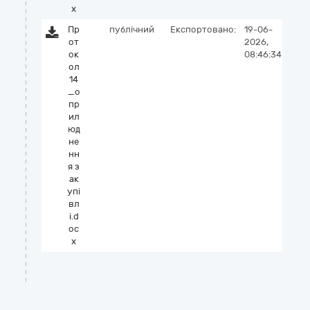
x
Пр
публічний
Експортовано:
19-06-
от
2026,
ок
08:46:34
ол
14
_о
пр
ил
юд
не
нн
я з
ак
упі
вл
і.d
oc
x