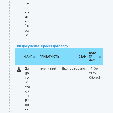
цій
ні
кр
ит
ері
ї).d
oc
x
Тип документа: Проект договору
ДАТА
ФАЙЛ
ПРИВАТНІСТЬ
СТАН
ТА
ЧАС
До
публічний
Експортовано:
19-06-
да
2026,
то
08:46:34
к
№6
до
ТД
(П
ро
єк