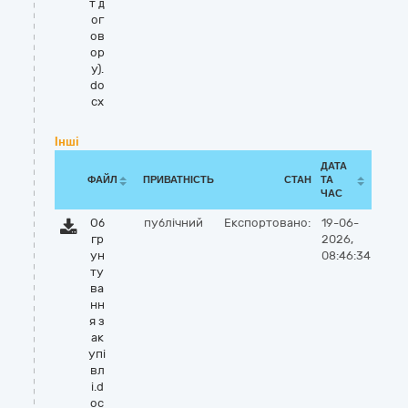
т д
ог
ов
ор
у).
do
cx
Інші
ДАТА
ФАЙЛ
ПРИВАТНІСТЬ
СТАН
ТА
ЧАС
Об
публічний
Експортовано:
19-06-
гр
2026,
ун
08:46:34
ту
ва
нн
я з
ак
упі
вл
і.d
oc