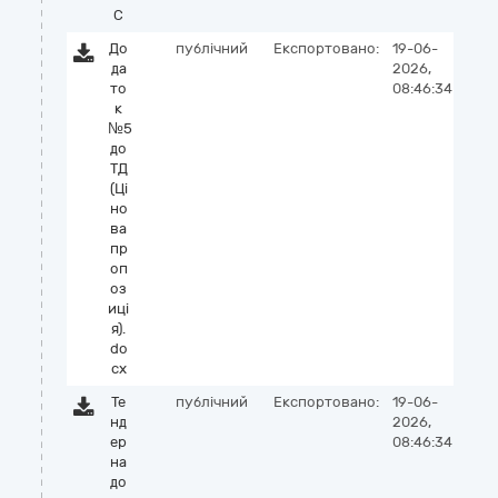
C
До
публічний
Експортовано:
19-06-
да
2026,
то
08:46:34
к
№5
до
ТД
(Ці
но
ва
пр
оп
оз
иці
я).
do
cx
Те
публічний
Експортовано:
19-06-
нд
2026,
ер
08:46:34
на
до