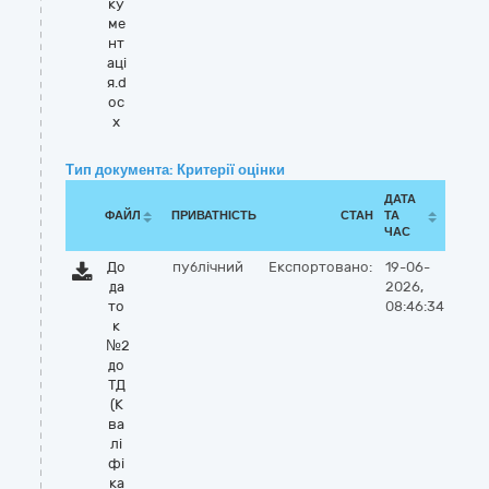
ку
ме
нт
аці
я.d
oc
x
Тип документа: Критерії оцінки
ДАТА
ФАЙЛ
ПРИВАТНІСТЬ
СТАН
ТА
ЧАС
До
публічний
Експортовано:
19-06-
да
2026,
то
08:46:34
к
№2
до
ТД
(К
ва
лі
фі
ка