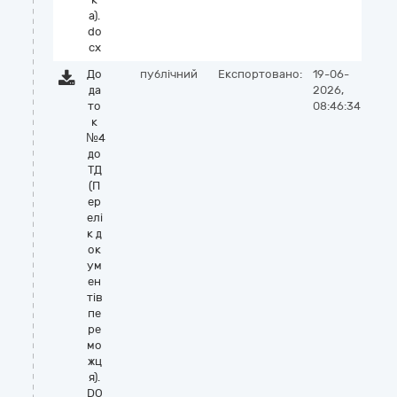
а).
do
cx
До
публічний
Експортовано:
19-06-
да
2026,
то
08:46:34
к
№4
до
ТД
(П
ер
елі
к д
ок
ум
ен
тів
пе
ре
мо
жц
я).
DO