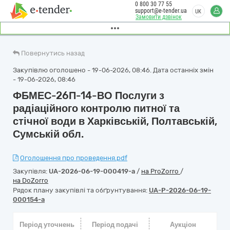
0 800 30 77 55
support@e-tender.ua
UK
Замовити дзвінок
Повернутись назад
Закупівлю оголошено - 19-06-2026, 08:46. Дата останніх змін
- 19-06-2026, 08:46
ФБМЕС-26П-14-ВО Послуги з
радіаційного контролю питної та
стічної води в Харківській, Полтавській,
Сумській обл.
Оголошення про проведення.pdf
Закупівля:
UA-2026-06-19-000419-a
/
на ProZorro
/
на DoZorro
Рядок плану закупівлі та обґрунтування:
UA-P-2026-06-19-
000154-a
Період уточнень
Період подачі
Аукціон