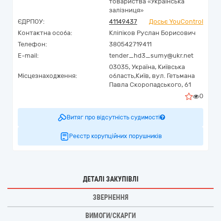
товариства «Українська
залізниця»
ЄДРПОУ:
41149437
Досьє YouControl
Контактна особа:
Кліпіков Руслан Борисович
Телефон:
380542719411
E-mail:
tender_hd3_sumy@ukr.net
03035,
Україна
,
Київська
Місцезнаходження:
область,
Київ,
вул. Гетьмана
Павла Скоропадського, 61
0
Витяг про відсутність судимості
Реєстр корупційних порушників
ДЕТАЛІ ЗАКУПІВЛІ
ЗВЕРНЕННЯ
ВИМОГИ/СКАРГИ