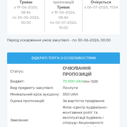
Триває
пропозицій
Очікується
з 19-06-2026,
Триває
з
06-07-2026, 11:54
08:46
з 19-06-2026,
по 30-06-2026,
08:46
00:00
по 03-07-2026,
10:00
Період оскарження умов закупівлі - по
30-06-2026, 00:00
ВІДКРИТІ ТОРГИ З ОСОБЛИВОСТЯМИ
ОЧІКУВАННЯ
Статус:
ПРОПОЗИЦІЙ
Бюджет:
70 000
UAH
(без ПДВ)
Вид предмету закупівлі:
Послуги
Мінімальний крок аукціону:
350 UAH
Оцінка пропозицій:
За вартістю придбання
Філія «Центр будівельно-
монтажних робіт та
експлуатації будівель і
Замовник:
споруд» Акціонерного