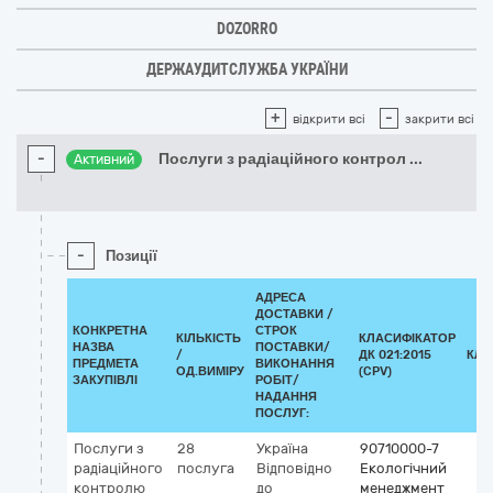
DOZORRO
ДЕРЖАУДИТСЛУЖБА УКРАЇНИ
+
-
відкрити всі
закрити всі
-
Послуги з радіаційного контрол
...
Активний
-
Позиції
АДРЕСА
ДОСТАВКИ /
КОНКРЕТНА
СТРОК
КІЛЬКІСТЬ
КЛАСИФІКАТОР
НАЗВА
ПОСТАВКИ/
/
ДК 021:2015
КЛА
ПРЕДМЕТА
ВИКОНАННЯ
ОД.ВИМІРУ
(CPV)
ЗАКУПІВЛІ
РОБІТ/
НАДАННЯ
ПОСЛУГ:
Послуги з
28
Україна
90710000-7
радіаційного
послуга
Відповідно
Екологічний
контролю
до
менеджмент