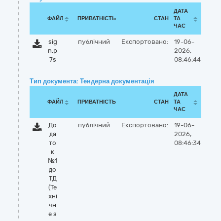
ДАТА
ФАЙЛ
ПРИВАТНІСТЬ
СТАН
ТА
ЧАС
sig
публічний
Експортовано:
19-06-
n.p
2026,
7s
08:46:44
Тип документа: Тендерна документація
ДАТА
ФАЙЛ
ПРИВАТНІСТЬ
СТАН
ТА
ЧАС
До
публічний
Експортовано:
19-06-
да
2026,
то
08:46:34
к
№1
до
ТД
(Те
хні
чн
е з