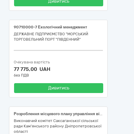
Дивитись
90710000-7 Екологічний менеджмент
ДЕРЖАВНЕ ПІДПРИЄМСТВО "МОРСЬКИЙ
ТОРГОВЕЛЬНИЙ ПОРТ "ПІВДЕННИЙ"
Очікувана вартість
77 775,00 UAH
без ПДВ
Дивитись
Розроблення місцевого плану управління відходами Саксаганської тереторіалної громади Кам’янського району Дніпропетровської області (ДК 021:2015: 90710000-7 Екологічний менеджмент)
Виконавчий комітет Саксаганської сільської
ради Кам'янського району Дніпропетровської
області