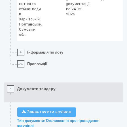
питної та
документації
стічної води
по 24-12-
в
2026
Харківській,
Полтавській,
Сумській
обл.
+
Інформація по лоту
-
Пропозиції
-
Документи тендеру
Завантажити архівом
Тип документа: Оголошення про проведення
закупівлі