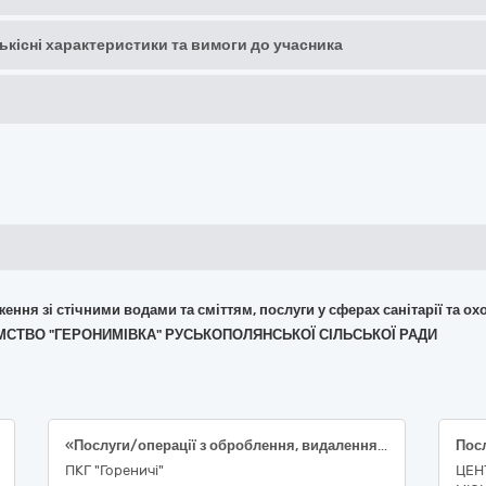
кількісні характеристики та вимоги до учасника
дження зі стічними водами та сміттям, послуги у сферах санітарії та о
ИЄМСТВО "ГЕРОНИМІВКА" РУСЬКОПОЛЯНСЬКОЇ СІЛЬСЬКОЇ РАДИ
«Послуги/операції з оброблення, видалення, захоронення відходів», за кодом ДК 021:2015: 90510000-5: Утилізація/видалення сміття та поводження зі сміттям
ПКГ "Гореничі"
ЦЕН