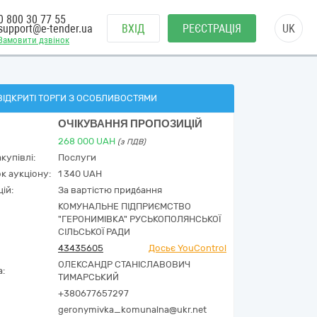
0 800 30 77 55
support@e-tender.ua
ВХІД
РЕЄСТРАЦІЯ
UK
Замовити дзвінок
ВІДКРИТІ ТОРГИ З ОСОБЛИВОСТЯМИ
ОЧІКУВАННЯ ПРОПОЗИЦІЙ
268 000
UAH
(з ПДВ)
купівлі:
Послуги
к аукціону:
1 340 UAH
ій:
За вартістю придбання
КОМУНАЛЬНЕ ПІДПРИЄМСТВО
"ГЕРОНИМІВКА" РУСЬКОПОЛЯНСЬКОЇ
СІЛЬСЬКОЇ РАДИ
43435605
Досьє YouControl
ОЛЕКСАНДР СТАНІСЛАВОВИЧ
а:
ТИМАРСЬКИЙ
+380677657297
geronymivka_komunalna@ukr.net