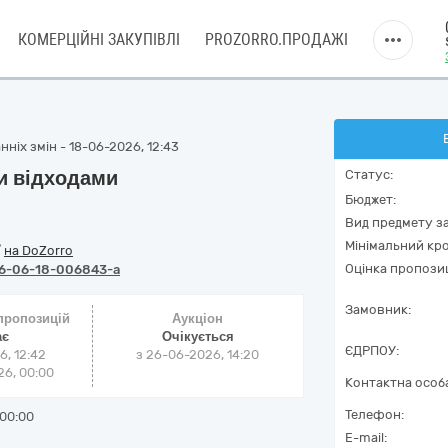
КОМЕРЦІЙНІ ЗАКУПІВЛІ
PROZORRO.ПРОДАЖІ
ніх змін - 18-06-2026, 12:43
и відходами
Статус:
Бюджет:
Вид предмету за
Мінімальний кро
/
на DoZorro
Оцінка пропозиц
6-06-18-006843-a
Замовник:
 пропозицій
Аукціон
ає
Очікується
ЄДРПОУ:
6, 12:42
з
26-06-2026, 14:20
6, 00:00
Контактна особ
Телефон:
00:00
E-mail: