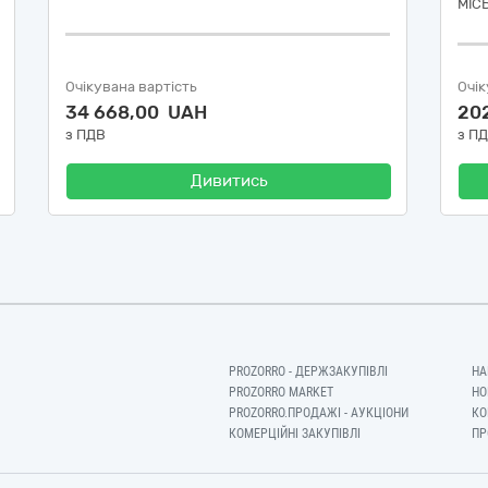
МІС
Очікувана вартість
Очік
34 668,00 UAH
20
з ПДВ
з П
Дивитись
PROZORRO - ДЕРЖЗАКУПІВЛІ
НА
PROZORRO MARKET
НО
PROZORRO.ПРОДАЖІ - АУКЦІОНИ
КО
КОМЕРЦІЙНІ ЗАКУПІВЛІ
ПР