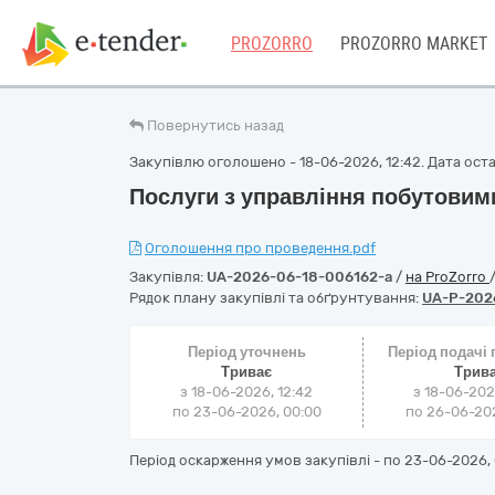
PROZORRO
PROZORRO MARKET
Повернутись назад
Закупівлю оголошено - 18-06-2026, 12:42. Дата остан
Послуги з управління побутовим
Оголошення про проведення.pdf
Закупівля:
UA-2026-06-18-006162-a
/
на ProZorro
Рядок плану закупівлі та обґрунтування:
UA-P-202
Період уточнень
Період подачі
Триває
Трив
з 18-06-2026, 12:42
з 18-06-202
по 23-06-2026, 00:00
по 26-06-202
Період оскарження умов закупівлі - по
23-06-2026, 