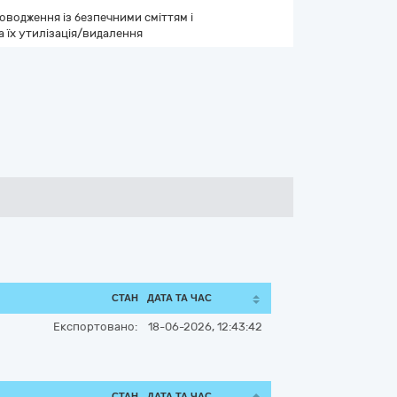
оводження із безпечними сміттям і
а їх утилізація/видалення
СТАН
ДАТА ТА ЧАС
Експортовано:
18-06-2026, 12:43:42
СТАН
ДАТА ТА ЧАС