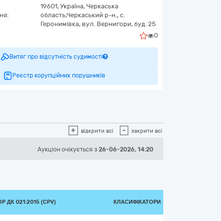
19601,
Україна
,
Черкаська
ня:
область,
Черкаський р-н., с.
Геронимівка,
вул. Вернигори, буд. 25
0
Витяг про відсутність судимості
Реєстр корупційних порушників
+
-
відкрити всі
закрити всі
Аукціон
очікується
з
26-06-2026, 14:20
 ДК 021:2015 (CPV)
КЛАСИФІКАТОРИ