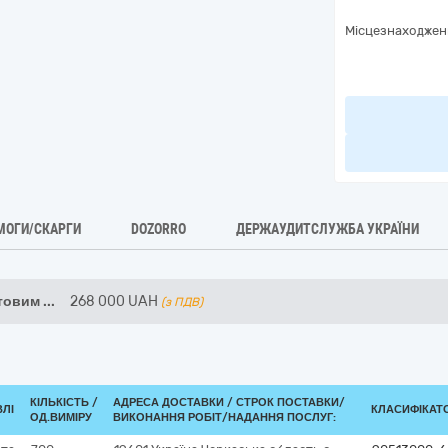
Місцезнаходжен
МОГИ/СКАРГИ
DOZORRO
ДЕРЖАУДИТСЛУЖБА УКРАЇНИ
утовим
...
268 000
UAH
(з ПДВ)
КІЛЬКІСТЬ /
АДРЕСА ДОСТАВКИ /
СТРОК ПОСТАВКИ/
ВЛІ
КЛАСИФІКАТОР
ОД.ВИМІРУ
ВИКОНАННЯ РОБІТ/НАДАННЯ ПОСЛУГ: