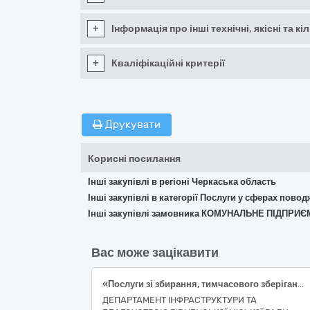
+
Інформація про інші технічні, якісні та 
+
Кваліфікаційні критерії
Друкувати
Корисні посилання
Інші закупівлі в регіоні Черкаська область
Інші закупівлі в категорії Послуги у сферах пово
Інші закупівлі замовника КОМУНАЛЬНЕ ПІДПР
Вас може зацікавити
«Послуги зі збирання, тимчасового зберігання та передачі на переробку спеціалізованим підприємствам використаних шин транспортних засобів»
ДЕПАРТАМЕНТ ІНФРАСТРУКТУРИ ТА