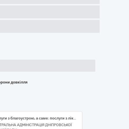
хорони довкілля
Послуги з благоустрою, а саме: послуги з ліквідації звалищ безхазяйних відходів на території Центрального та Чечелівського районів м. Дніпра
ТРАЛЬНА АДМІНІСТРАЦІЯ ДНІПРОВСЬКОЇ