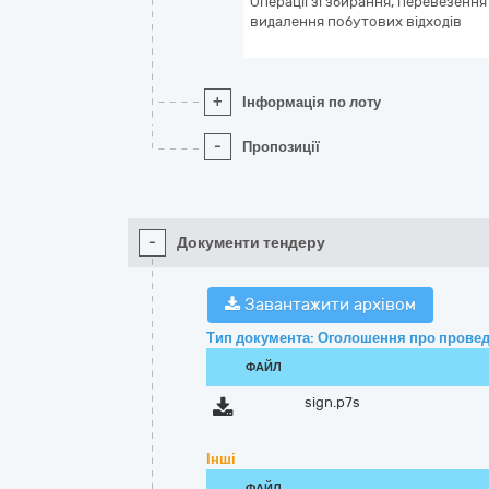
Операції зі збирання, перевезення
видалення побутових відходів
+
Інформація по лоту
-
Пропозиції
-
Документи тендеру
Завантажити архівом
Тип документа: Оголошення про провед
ФАЙЛ
sign.p7s
Інші
ФАЙЛ