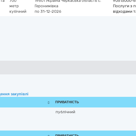
 та
700
19601
Україна
Черкаська область
с.
90513000-6
метр
Геронимівка
Послуги з п
кубічний
по 31-12-2026
відходами т
ення закупівлі
ПРИВАТНІСТЬ
публічний
ПРИВАТНІСТЬ