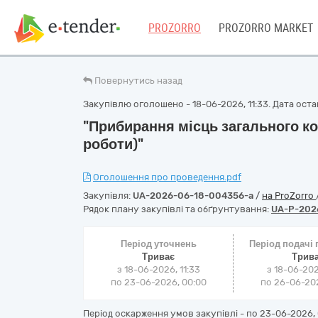
PROZORRO
PROZORRO MARKET
Повернутись назад
Закупівлю оголошено - 18-06-2026, 11:33. Дата остан
"Прибирання місць загального к
роботи)"
Оголошення про проведення.pdf
Закупівля:
UA-2026-06-18-004356-a
/
на ProZorro
Рядок плану закупівлі та обґрунтування:
UA-P-202
Період уточнень
Період подачі
Триває
Трив
з 18-06-2026, 11:33
з 18-06-202
по 23-06-2026, 00:00
по 26-06-202
Період оскарження умов закупівлі - по
23-06-2026, 