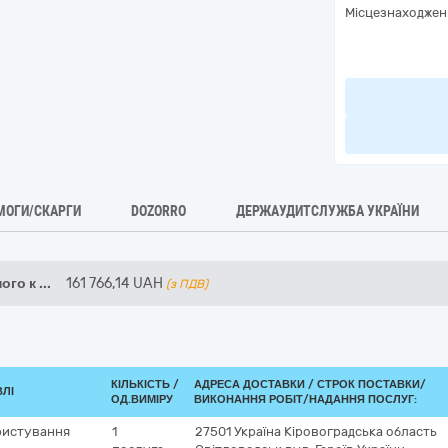
Місцезнаходжен
МОГИ/СКАРГИ
DOZORRO
ДЕРЖАУДИТСЛУЖБА УКРАЇНИ
ого к
...
161 766,14
UAH
(з ПДВ)
КІЛЬКІСТЬ /
АДРЕСА ДОСТАВКИ /
СТРОК ПОСТАВКИ/
ВЛІ
ОД.ВИМІРУ
ВИКОНАННЯ РОБІТ/НАДАННЯ ПОСЛУГ:
ристування
1
27501
Україна
Кіровоградська область