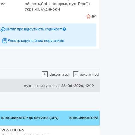
ня:
область,
Світловодськ,
вул. Героїв
України, будинок 4
1
Витяг про відсутність судимості
Реєстр корупційних порушників
+
-
відкрити всі
закрити всі
Аукціон
очікується
з
26-06-2026, 12:19
КЛАСИФІКАТОР ДК 021:2015 (CPV)
КЛАСИФІКАТОРИ
90610000-6