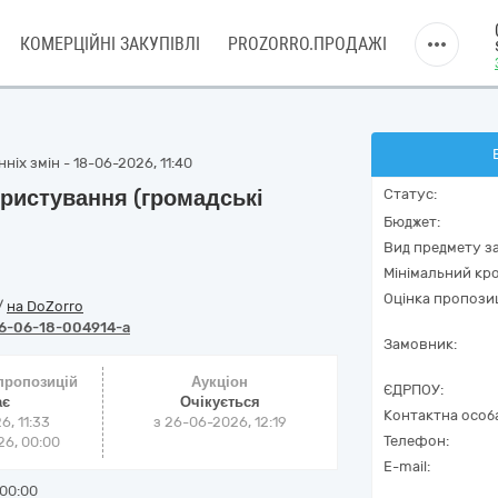
КОМЕРЦІЙНІ ЗАКУПІВЛІ
PROZORRO.ПРОДАЖІ
ніх змін - 18-06-2026, 11:40
ористування (громадські
Статус:
Бюджет:
Вид предмету за
Мінімальний кро
Оцінка пропозиц
/
на DoZorro
6-06-18-004914-a
Замовник:
 пропозицій
Аукціон
ЄДРПОУ:
ає
Очікується
Контактна особ
6, 11:33
з
26-06-2026, 12:19
Телефон:
6, 00:00
E-mail:
00:00