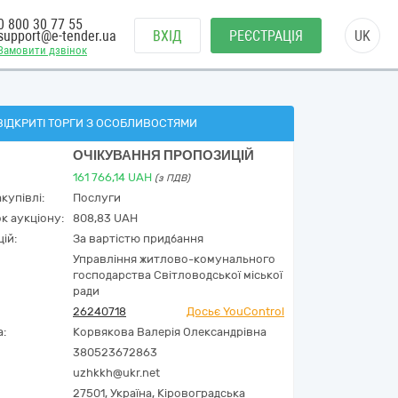
0 800 30 77 55
support@e-tender.ua
ВХІД
РЕЄСТРАЦІЯ
UK
Замовити дзвінок
ВІДКРИТІ ТОРГИ З ОСОБЛИВОСТЯМИ
ОЧІКУВАННЯ ПРОПОЗИЦІЙ
161 766,14
UAH
(з ПДВ)
купівлі:
Послуги
к аукціону:
808,83 UAH
ій:
За вартістю придбання
Управління житлово-комунального
господарства Світловодської міської
ради
26240718
Досьє YouControl
а:
Корвякова Валерія Олександрівна
380523672863
uzhkkh@ukr.net
27501,
Україна
,
Кіровоградська