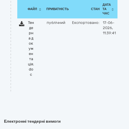
ДАТА
ФАЙЛ
ПРИВАТНІСТЬ
СТАН
ТА
ЧАС
Тен
публічний
Експортовано:
17-06-
де
2026,
рн
11:39:41
а д
ок
ум
ен
та
ція.
do
c
Електронні тендерні вимоги