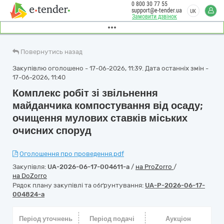
0 800 30 77 55
support@e-tender.ua
UK
Замовити дзвінок
Повернутись назад
Закупівлю оголошено - 17-06-2026, 11:39. Дата останніх змін -
17-06-2026, 11:40
Комплекс робіт зі звільнення
майданчика компостування від осаду;
очищення мулових ставків міських
очисних споруд
Оголошення про проведення.pdf
Закупівля:
UA-2026-06-17-004611-a
/
на ProZorro
/
на DoZorro
Рядок плану закупівлі та обґрунтування:
UA-P-2026-06-17-
004824-a
Період уточнень
Період подачі
Аукціон