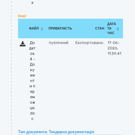
x
Інші
ДАТА
ФАЙЛ
ПРИВАТНІСТЬ
СТАН
ТА
ЧАС
До
публічний
Експортовано:
17-06-
дат
2026,
ок
11:39:41
4 -
До
ку
ме
нт
и п
ер
ем
ож
ця.
do
c
Тип документа: Тендерна документація