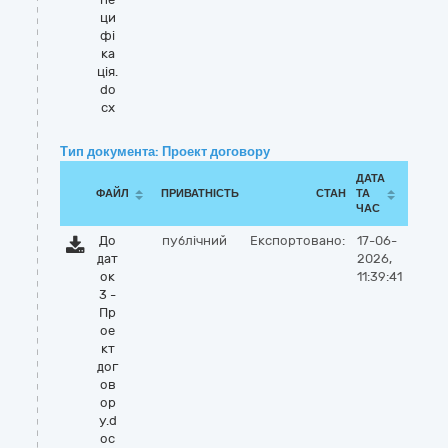
ци
фі
ка
ція.
do
cx
Тип документа: Проект договору
ДАТА
ФАЙЛ
ПРИВАТНІСТЬ
СТАН
ТА
ЧАС
До
публічний
Експортовано:
17-06-
дат
2026,
ок
11:39:41
3 -
Пр
ое
кт
дог
ов
ор
у.d
oc