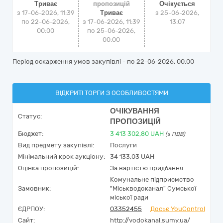
Триває
пропозицій
Очікується
з 17-06-2026, 11:39
Триває
з
25-06-2026,
по 22-06-2026,
з 17-06-2026, 11:39
13:07
00:00
по 25-06-2026,
00:00
Період оскарження умов закупівлі - по
22-06-2026, 00:00
ВІДКРИТІ ТОРГИ З ОСОБЛИВОСТЯМИ
ОЧІКУВАННЯ
Статус:
ПРОПОЗИЦІЙ
Бюджет:
3 413 302,80
UAH
(з ПДВ)
Вид предмету закупівлі:
Послуги
Мінімальний крок аукціону:
34 133,03 UAH
Оцінка пропозицій:
За вартістю придбання
Комунальне підприємство
Замовник:
"Міськводоканал" Сумської
міської ради
ЄДРПОУ:
03352455
Досьє YouControl
Сайт:
http://vodokanal.sumy.ua/