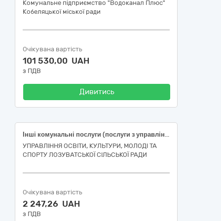
Комунальне підприємство "Водоканал Плюс"
Кобеляцької міської ради
Очікувана вартість
101 530,00 UAH
з ПДВ
Дивитись
Інші комунальні послуги (послуги з управління побутовими відходами)
УПРАВЛІННЯ ОСВІТИ, КУЛЬТУРИ, МОЛОДІ ТА
СПОРТУ ЛОЗУВАТСЬКОЇ СІЛЬСЬКОЇ РАДИ
Очікувана вартість
2 247,26 UAH
з ПДВ