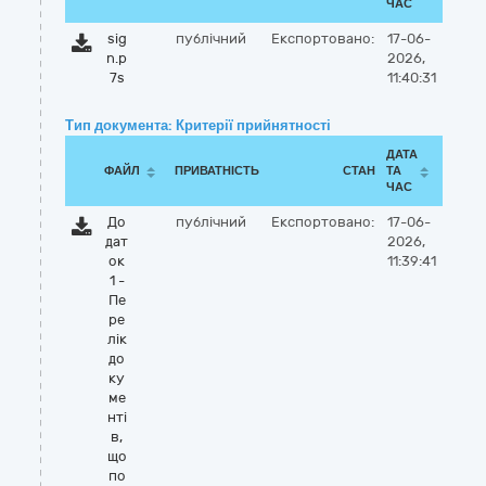
ЧАС
sig
публічний
Експортовано:
17-06-
n.p
2026,
7s
11:40:31
Тип документа: Критерії прийнятності
ДАТА
ФАЙЛ
ПРИВАТНІСТЬ
СТАН
ТА
ЧАС
До
публічний
Експортовано:
17-06-
дат
2026,
ок
11:39:41
1 -
Пе
ре
лік
до
ку
ме
нті
в,
що
по