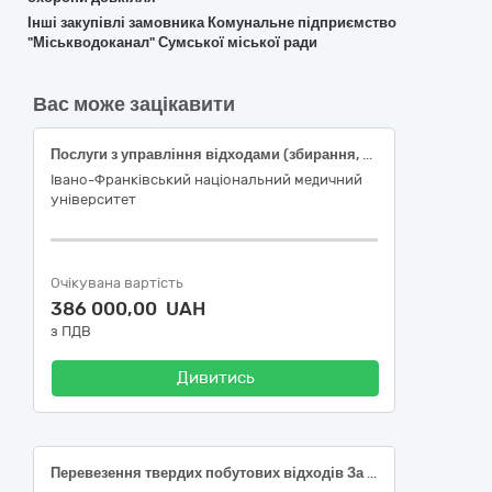
Інші закупівлі замовника Комунальне підприємство
"Міськводоканал" Сумської міської ради
Вас може зацікавити
Послуги з управління відходами (збирання, перевезення, видалення) на об’єктах ІФНМУ в м.Івано-Франківськ та м.Яремче на друге півріччя 2026 року - 2 Лоти 1-ЛОТ- Вивезення твердих побутових відходів, негабаритного та ремонтного сміття з навчальних корпусів та гуртожитків ІФНМУ в м Івано-Франківськ. 2-ЛОТ- Встановлення сміттєвих контейнерних майданчиків та вивезення твердих побутових відходів, негабаритного та ремонтного сміття з навчальних корпусів та гуртожитків ІФНМУ в м.Івано-Франківськ, навчально-реабілітаційного центру ІФНМУ в м. Яремче. код згідно ДК 021:2015 90510000-5 «Утилізація / видалення сміття та поводження зі сміттям»
Івано-Франківський національний медичний
університет
Очікувана вартість
386 000,00 UAH
з ПДВ
Дивитись
Перевезення твердих побутових відходів За кодом ДК 021:2015 – 90512000-9 Послуги з перевезення сміття