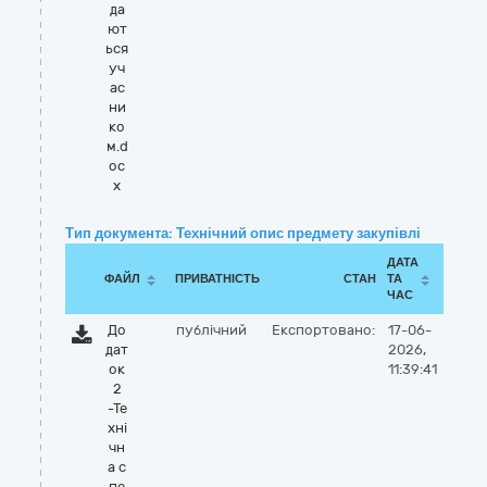
да
ют
ься
уч
ас
ни
ко
м.d
oc
x
Тип документа: Технічний опис предмету закупівлі
ДАТА
ФАЙЛ
ПРИВАТНІСТЬ
СТАН
ТА
ЧАС
До
публічний
Експортовано:
17-06-
дат
2026,
ок
11:39:41
2
-Те
хні
чн
а с
пе