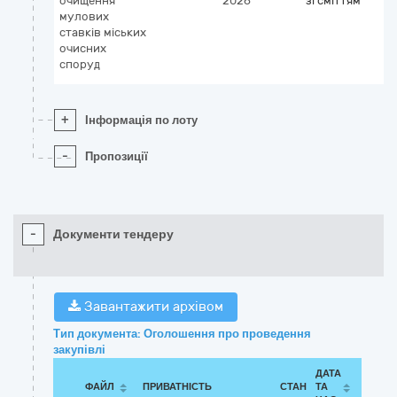
очищення
2026
зі сміттям
мулових
ставків міських
очисних
споруд
+
Інформація по лоту
-
Пропозиції
-
Документи тендеру
Завантажити архівом
Тип документа: Оголошення про проведення
закупівлі
ДАТА
ФАЙЛ
ПРИВАТНІСТЬ
СТАН
ТА