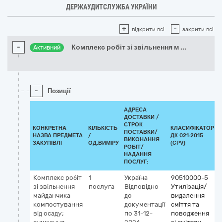
ДЕРЖАУДИТСЛУЖБА УКРАЇНИ
+
-
відкрити всі
закрити всі
-
Комплекс робіт зі звільнення м
...
Активний
-
Позиції
АДРЕСА
ДОСТАВКИ /
СТРОК
КОНКРЕТНА
КІЛЬКІСТЬ
КЛАСИФІКАТОР
ПОСТАВКИ/
НАЗВА ПРЕДМЕТА
/
ДК 021:2015
ВИКОНАННЯ
ЗАКУПІВЛІ
ОД.ВИМІРУ
(CPV)
РОБІТ/
НАДАННЯ
ПОСЛУГ:
Комплекс робіт
1
Україна
90510000-5
зі звільнення
послуга
Відповідно
Утилізація/
майданчика
до
видалення
компостування
документації
сміття та
від осаду;
по 31-12-
поводження