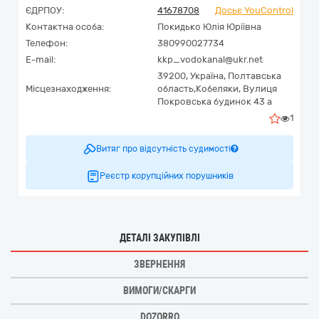
ЄДРПОУ:
41678708
Досьє YouControl
Контактна особа:
Покидько Юлія Юріївна
Телефон:
380990027734
E-mail:
kkp_vodokanal@ukr.net
39200,
Україна
,
Полтавська
Місцезнаходження:
область,
Кобеляки,
Вулиця
Покровська будинок 43 а
1
Витяг про відсутність судимості
Реєстр корупційних порушників
ДЕТАЛІ ЗАКУПІВЛІ
ЗВЕРНЕННЯ
ВИМОГИ/СКАРГИ
DOZORRO