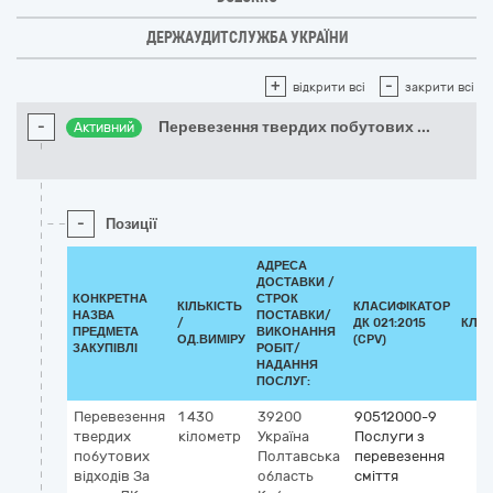
ДЕРЖАУДИТСЛУЖБА УКРАЇНИ
+
-
відкрити всі
закрити всі
-
Перевезення твердих побутових
...
Активний
-
Позиції
АДРЕСА
ДОСТАВКИ /
КОНКРЕТНА
СТРОК
КІЛЬКІСТЬ
КЛАСИФІКАТОР
НАЗВА
ПОСТАВКИ/
/
ДК 021:2015
КЛА
ПРЕДМЕТА
ВИКОНАННЯ
ОД.ВИМІРУ
(CPV)
ЗАКУПІВЛІ
РОБІТ/
НАДАННЯ
ПОСЛУГ:
Перевезення
1 430
39200
90512000-9
твердих
кілометр
Україна
Послуги з
побутових
Полтавська
перевезення
відходів За
область
сміття