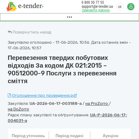
0 800 30 77 55
support@e-tender.ua
UK
Замовити дзвінок
Повернутись назад
Закупівлю оголошено - 17-06-2026, 10:56. Дата останніх змін -
17-06-2026, 10:57
Перевезення твердих побутових
відходів За кодом ДК 021:2015 –
90512000-9 Послуги з перевезення
сміття
Оголошення про проведення.pdf
Закупівля:
UA-2026-06-17-003188-a
/
на ProZorro
/
на DoZorro
Рядок плану закупівлі та обґрунтування:
UA-P-2026-06-17-
004031-a
Період уточнень
Період подачі
Аукціон