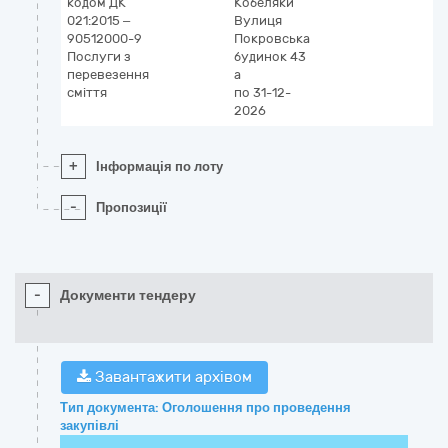
кодом ДК
Кобеляки
021:2015 –
Вулиця
90512000-9
Покровська
Послуги з
будинок 43
перевезення
а
сміття
по 31-12-
2026
+
Інформація по лоту
-
Пропозиції
-
Документи тендеру
Завантажити архівом
Тип документа: Оголошення про проведення
закупівлі