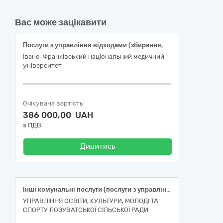
Вас може зацікавити
Послуги з управління відходами (збирання, перевезення, видалення) на об’єктах ІФНМУ в м.Івано-Франківськ та м.Яремче на друге півріччя 2026 року - 2 Лоти 1-ЛОТ- Вивезення твердих побутових відходів, негабаритного та ремонтного сміття з навчальних корпусів та гуртожитків ІФНМУ в м Івано-Франківськ. 2-ЛОТ- Встановлення сміттєвих контейнерних майданчиків та вивезення твердих побутових відходів, негабаритного та ремонтного сміття з навчальних корпусів та гуртожитків ІФНМУ в м.Івано-Франківськ, навчально-реабілітаційного центру ІФНМУ в м. Яремче. код згідно ДК 021:2015 90510000-5 «Утилізація / видалення сміття та поводження зі сміттям»
Івано-Франківський національний медичний
університет
Очікувана вартість
386 000,00 UAH
з ПДВ
Дивитись
Інші комунальні послуги (послуги з управління побутовими відходами)
УПРАВЛІННЯ ОСВІТИ, КУЛЬТУРИ, МОЛОДІ ТА
СПОРТУ ЛОЗУВАТСЬКОЇ СІЛЬСЬКОЇ РАДИ