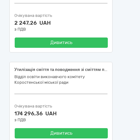
Очікувана вартість
2 247,26 UAH
з ПДВ
Дивитись
Утилізація сміття та поводження зі сміттям по закладах освіти Коростенської міської територіальної громади на 2026 рік
Відділ освіти виконавчого комітету
Коростенської міської ради
Очікувана вартість
174 296,36 UAH
з ПДВ
Дивитись