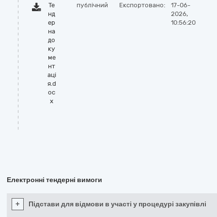
Те
публічний
Експортовано:
17-06-
нд
2026,
ер
10:56:20
на
до
ку
ме
нт
аці
я.d
oc
x
Електронні тендерні вимоги
+
Підстави для відмови в участі у процедурі закупівлі