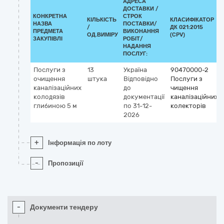
АДРЕСА
ДОСТАВКИ /
КОНКРЕТНА
СТРОК
КІЛЬКІСТЬ
КЛАСИФІКАТОР
НАЗВА
ПОСТАВКИ/
/
ДК 021:2015
ПРЕДМЕТА
ВИКОНАННЯ
ОД.ВИМІРУ
(CPV)
ЗАКУПІВЛІ
РОБІТ/
НАДАННЯ
ПОСЛУГ:
Послуги з
13
Україна
90470000-2
очищення
штука
Відповідно
Послуги з
каналізаційних
до
чищення
колодязів
документації
каналізаційних
глибиною 5 м
по 31-12-
колекторів
2026
+
Інформація по лоту
-
Пропозиції
-
Документи тендеру