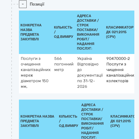
-
Позиції
АДРЕСА
ДОСТАВКИ /
КОНКРЕТНА
СТРОК
КІЛЬКІСТЬ
КЛАСИФІКАТОР
НАЗВА
ПОСТАВКИ/
/
ДК 021:2015
ПРЕДМЕТА
ВИКОНАННЯ
ОД.ВИМІРУ
(CPV)
ЗАКУПІВЛІ
РОБІТ/
НАДАННЯ
ПОСЛУГ:
Послуги з
566
Україна
90470000-2
очищення
погонний
Відповідно
Послуги з
каналізаційних
метр
до
чищення
мереж
документації
каналізаційних
діаметром 150
по 31-12-
колекторів
мм,
2026
АДРЕСА
ДОСТАВКИ /
СТРОК
КОНКРЕТНА НАЗВА
КІЛЬКІСТЬ
КЛАСИФІКАТОР
ПОСТАВКИ/
ПРЕДМЕТА
/
ДК 021:2015
ВИКОНАННЯ
ЗАКУПІВЛІ
ОД.ВИМІРУ
(CPV)
РОБІТ/
НАДАННЯ
ПОСЛУГ: