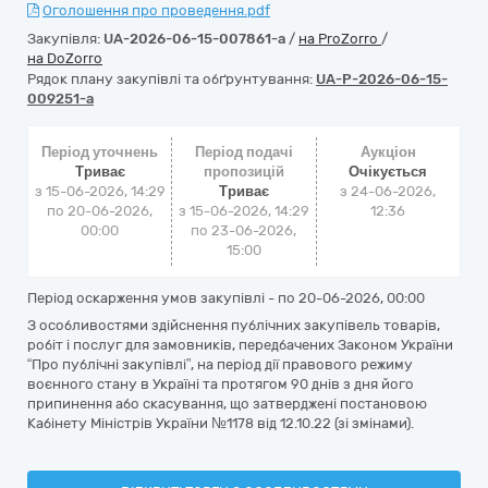
Оголошення про проведення.pdf
Закупівля:
UA-2026-06-15-007861-a
/
на ProZorro
/
на DoZorro
Рядок плану закупівлі та обґрунтування:
UA-P-2026-06-15-
009251-a
Період уточнень
Період подачі
Аукціон
Триває
пропозицій
Очікується
з 15-06-2026, 14:29
Триває
з
24-06-2026,
по 20-06-2026,
з 15-06-2026, 14:29
12:36
00:00
по 23-06-2026,
15:00
Період оскарження умов закупівлі - по
20-06-2026, 00:00
З особливостями здійснення публічних закупівель товарів,
робіт і послуг для замовників, передбачених Законом України
“Про публічні закупівлі”, на період дії правового режиму
воєнного стану в Україні та протягом 90 днів з дня його
припинення або скасування, що затверджені постановою
Кабінету Міністрів України №1178 від 12.10.22 (зі змінами).