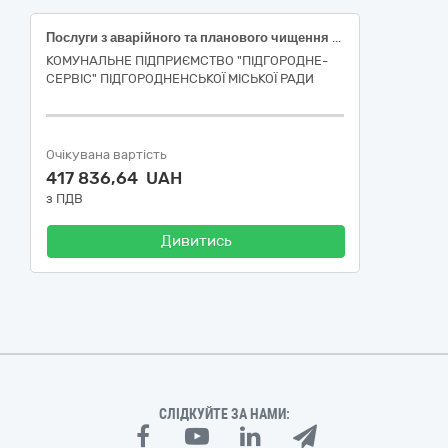
Послуги з аварійного та планового чищення системи каналізаційних та зливоприймальних мереж м. Підгородне Дніпропетровської області
КОМУНАЛЬНЕ ПІДПРИЄМСТВО "ПІДГОРОДНЕ-
СЕРВІС" ПІДГОРОДНЕНСЬКОЇ МІСЬКОЇ РАДИ
Очікувана вартість
417 836,64 UAH
з ПДВ
Дивитись
СЛІДКУЙТЕ ЗА НАМИ: