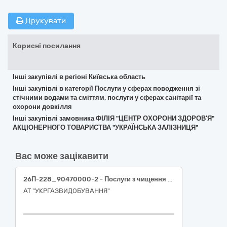
Друкувати
Корисні посилання
Інші закупівлі в регіоні Київська область
Інші закупівлі в категорії Послуги у сферах поводження зі
стічними водами та сміттям, послуги у сферах санітарії та
охорони довкілля
Інші закупівлі замовника ФІЛІЯ "ЦЕНТР ОХОРОНИ ЗДОРОВ′Я"
АКЦІОНЕРНОГО ТОВАРИСТВА "УКРАЇНСЬКА ЗАЛІЗНИЦЯ"
Вас може зацікавити
26П-228_90470000-2 - Послуги з чищення каналізаційних колекторів (Послуги з чищення каналізаційних мереж)
АТ "УКРГАЗВИДОБУВАННЯ"