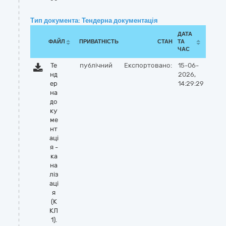
Тип документа: Тендерна документація
ДАТА
ФАЙЛ
ПРИВАТНІСТЬ
СТАН
ТА
ЧАС
Те
публічний
Експортовано:
15-06-
нд
2026,
ер
14:29:29
на
до
ку
ме
нт
аці
я -
ка
на
ліз
аці
я
(К
КЛ
1).