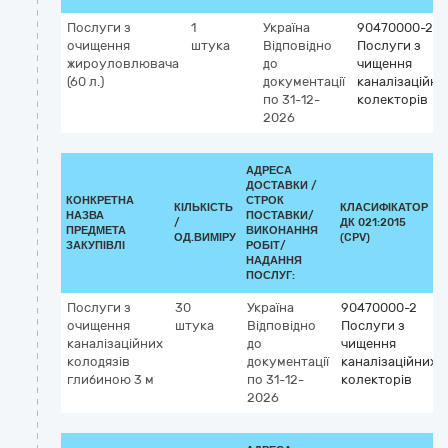
Послуги з
1
Україна
90470000-2
очищення
штука
Відповідно
Послуги з
жироуловлювача
до
чищення
(60 л.)
документації
каналізаційни
по 31-12-
колекторів
2026
АДРЕСА
ДОСТАВКИ /
КОНКРЕТНА
СТРОК
КІЛЬКІСТЬ
КЛАСИФІКАТОР
НАЗВА
ПОСТАВКИ/
/
ДК 021:2015
ПРЕДМЕТА
ВИКОНАННЯ
ОД.ВИМІРУ
(CPV)
ЗАКУПІВЛІ
РОБІТ/
НАДАННЯ
ПОСЛУГ:
Послуги з
30
Україна
90470000-2
очищення
штука
Відповідно
Послуги з
каналізаційних
до
чищення
колодязів
документації
каналізаційних
глибиною 3 м
по 31-12-
колекторів
2026