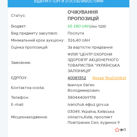
ВІДКРИТІ ТОРГИ З ОСОБЛИВОСТЯМИ
ОЧІКУВАННЯ
Статус:
ПРОПОЗИЦІЙ
Бюджет:
65 280
UAH
(без ПДВ)
Вид предмету закупівлі:
Послуги
Мінімальний крок аукціону:
326,40 UAH
Оцінка пропозицій:
За вартістю придбання
ФІЛІЯ "ЦЕНТР ОХОРОНИ
ЗДОРОВ′Я" АКЦІОНЕРНОГО
Замовник:
ТОВАРИСТВА "УКРАЇНСЬКА
ЗАЛІЗНИЦЯ"
ЄДРПОУ:
40081352
Досьє YouControl
Іванчук Євген
Контактна особа:
Володимирович
Телефон:
380444069178
E-mail:
ivanchuk.e@uz.gov.ua
03049,
Україна
,
Київська
Місцезнаходження:
область,
Київ,
проспект
Повітряних Сил, будинок 9
0