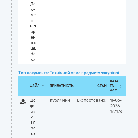
До
ку
ме
нт
и п
ер
ем
ож
ця.
do
cx
Тип документа: Технічний опис предмету закупівлі
ДАТА
ФАЙЛ
ПРИВАТНІСТЬ
СТАН
ТА
ЧАС
До
публічний
Експортовано:
11-06-
дат
2026,
ок
17:11:16
2 -
ТУ.
do
cx