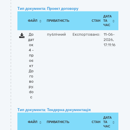
Тип документа: Проект договору
ДАТА
ФАЙЛ
ПРИВАТНІСТЬ
СТАН
ТА
ЧАС
До
публічний
Експортовано:
11-06-
дат
2026,
ок
17:11:16
4 -
пр
оє
кт
До
го
во
ру.
do
c
Тип документа: Тендерна документація
ДАТА
ФАЙЛ
ПРИВАТНІСТЬ
СТАН
ТА
ЧАС