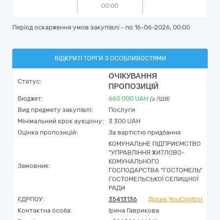
00:00
Період оскарження умов закупівлі - по
16-06-2026, 00:00
ВІДКРИТІ ТОРГИ З ОСОБЛИВОСТЯМИ
ОЧІКУВАННЯ
Статус:
ПРОПОЗИЦІЙ
Бюджет:
660 000
UAH
(з ПДВ)
Вид предмету закупівлі:
Послуги
Мінімальний крок аукціону:
3 300 UAH
Оцінка пропозицій:
За вартістю придбання
КОМУНАЛЬНЕ ПІДПРИЄМСТВО
"УПРАВЛІННЯ ЖИТЛОВО-
КОМУНАЛЬНОГО
Замовник:
ГОСПОДАРСТВА "ГОСТОМЕЛЬ"
ГОСТОМЕЛЬСЬКОЇ СЕЛИЩНОЇ
РАДИ
ЄДРПОУ:
35413136
Досьє YouControl
Контактна особа:
Ірина Гаврикова