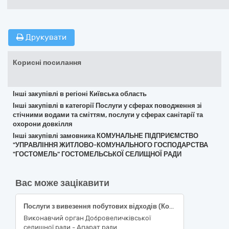
Друкувати
Корисні посилання
Інші закупівлі в регіоні Київська область
Інші закупівлі в категорії Послуги у сферах поводження зі
стічними водами та сміттям, послуги у сферах санітарії та
охорони довкілля
Інші закупівлі замовника КОМУНАЛЬНЕ ПІДПРИЄМСТВО
"УПРАВЛІННЯ ЖИТЛОВО-КОМУНАЛЬНОГО ГОСПОДАРСТВА
"ГОСТОМЕЛЬ" ГОСТОМЕЛЬСЬКОЇ СЕЛИЩНОЇ РАДИ
Вас може зацікавити
Послуги з вивезення побутових відходів (Код ДК 021:2015 – 90510000-5 - Утилізація/видалення сміття та поводження зі сміттям
Виконавчий орган Добровеличківської
селищної ради - Апарат ради