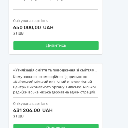
Очікувана вартість
650 000,00 UAH
з ПДВ
Дивитись
«Утилізація сміття та поводження зі сміттям» відповідно до ДК 021:2015 90510000-5 - Послуги з вивезення твердих побутових відходів (ТПВ) з урахування операцій поводження з побутовими відходами (утилізація/захоронення).
Комунальне некомерційне підприємство
«Київський міський клінічний онкологічний
центр» Виконавчого органу Київської міської
ради(Київська міська державна адміністрація).
Очікувана вартість
631 206,00 UAH
з ПДВ