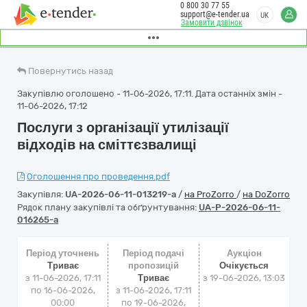
0 800 30 77 55
support@e-tender.ua
UK
Замовити дзвінок
Повернутись назад
Закупівлю оголошено - 11-06-2026, 17:11. Дата останніх змін -
11-06-2026, 17:12
Послуги з організації утилізації
відходів на сміттєзвалищі
Оголошення про проведення.pdf
Закупівля:
UA-2026-06-11-013219-a
/
на ProZorro
/
на DoZorro
Рядок плану закупівлі та обґрунтування:
UA-P-2026-06-11-
016265-a
Період уточнень
Період подачі
Аукціон
Триває
пропозицій
Очікується
з 11-06-2026, 17:11
Триває
з
19-06-2026, 13:03
по 16-06-2026,
з 11-06-2026, 17:11
00:00
по 19-06-2026,