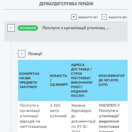
ДЕРЖАУДИТСЛУЖБА УКРАЇНИ
+
-
відкрити всі
закрити всі
-
Послуги з організації утилізац
...
Активний
-
Позиції
АДРЕСА
ДОСТАВКИ /
КОНКРЕТНА
СТРОК
КІЛЬКІСТЬ
КЛАСИФІКАТОР
НАЗВА
ПОСТАВКИ/
/
ДК 021:2015
КЛ
ПРЕДМЕТА
ВИКОНАННЯ
ОД.ВИМІРУ
(CPV)
ЗАКУПІВЛІ
РОБІТ/
НАДАННЯ
ПОСЛУГ:
Послуги з
6 320
Україна
90513100-7
організації
метр
Відповідно
Послуги з
утилізації
кубічний
до
утилізації/
відходів на
документації
видалення
сміттєзвалищі
по 31-12-
побутових
2026
відходів