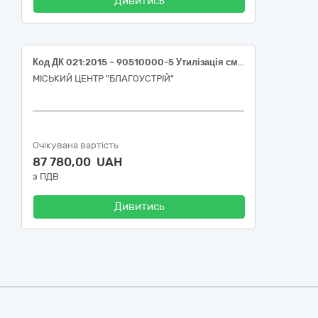
Дивитись
Код ДК 021:2015 – 90510000-5 Утилізація сміття та поводження зі сміттям (Послуги з вивезення великогабаритного сміття)
МІСЬКИЙ ЦЕНТР "БЛАГОУСТРІЙ"
Очікувана вартість
87 780,00 UAH
з ПДВ
Дивитись