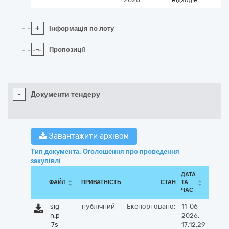
+
Інформація по лоту
-
Пропозиції
-
Документи тендеру
Завантажити архівом
Тип документа: Оголошення про проведення
закупівлі
ДАТА
ФАЙЛ
ПРИВАТНІСТЬ
СТАН
ТА
ЧАС
sig
публічний
Експортовано:
11-06-
n.p
2026,
7s
17:12:29