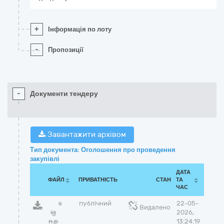
+
Інформація по лоту
-
Пропозиції
-
Документи тендеру
Завантажити архівом
Тип документа: Оголошення про проведення
закупівлі
ДАТА
ФАЙЛ
ПРИВАТНІСТЬ
СТАН
ТА
ЧАС
s
публічний
22-05-
Видалено
ig
2026,
n.p
13:24:19