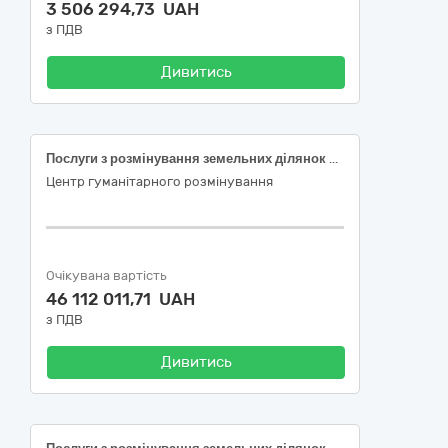
3 506 294,73 UAH
з ПДВ
Дивитись
Послуги з розмінування земельних ділянок сільськогосподарського призначення (Код ДК 021:2015 – 90520000-8 Послуги у сфері поводження з радіоактивними, токсичними, медичними та небезпечними відходами)
Центр гуманітарного розмінування
Очікувана вартість
46 112 011,71 UAH
з ПДВ
Дивитись