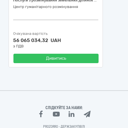
Послуги з розмінування земельних ділянок сільськогосподарського призначення (Код ДК 021:2015 – 90520000-8 Послуги у сфері поводження з радіоактивними, токсичними, медичними та небезпечними відходами)
Центр гуманітарного розмінування
Очікувана вартість
56 065 034,32 UAH
з ПДВ
Дивитись
СЛІДКУЙТЕ ЗА НАМИ:
PROZORRO - ДЕРЖЗАКУПІВЛІ