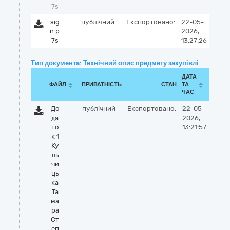
7s
sig
публічний
Експортовано:
22-05-
n.p
2026,
7s
13:27:26
Тип документа: Технічний опис предмету закупівлі
ДАТА
ФАЙЛ
ПРИВАТНІСТЬ
СТАН
ТА
ЧАС
До
публічний
Експортовано:
22-05-
да
2026,
то
13:21:57
к 1
Ку
ль
чи
ць
ка
Та
ма
ра
Ст
еп