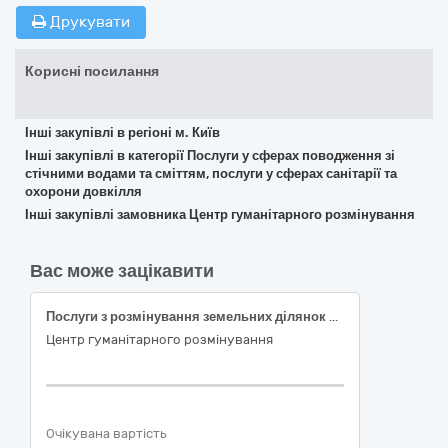
Друкувати
Корисні посилання
Інші закупівлі в регіоні м. Київ
Інші закупівлі в категорії Послуги у сферах поводження зі
стічними водами та сміттям, послуги у сферах санітарії та
охорони довкілля
Інші закупівлі замовника Центр гуманітарного розмінування
Вас може зацікавити
Послуги з розмінування земельних ділянок сільськогосподарського призначення (Код ДК 021:2015 – 90520000-8 Послуги у сфері поводження з радіоактивними, токсичними, медичними та небезпечними відходами)
Центр гуманітарного розмінування
Очікувана вартість