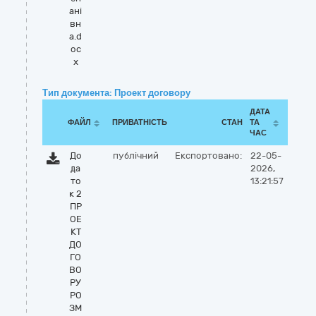
ані
вн
а.d
oc
x
Тип документа: Проект договору
ДАТА
ФАЙЛ
ПРИВАТНІСТЬ
СТАН
ТА
ЧАС
До
публічний
Експортовано:
22-05-
да
2026,
то
13:21:57
к 2
ПР
ОЕ
КТ
ДО
ГО
ВО
РУ
РО
ЗМ