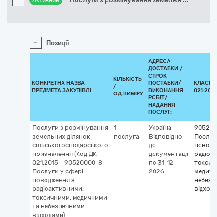
-
Послуги з розмінування земельн
...
Активний
-
Позиції
АДРЕСА
ДОСТАВКИ /
СТРОК
КІЛЬКІСТЬ
КОНКРЕТНА НАЗВА
ПОСТАВКИ/
КЛАСИФ
/
ПРЕДМЕТА ЗАКУПІВЛІ
ВИКОНАННЯ
021:2015
ОД.ВИМІРУ
РОБІТ/
НАДАННЯ
ПОСЛУГ:
Послуги з розмінування
1
Україна
905200
земельних ділянок
послуга
Відповідно
Послуг
сільськогосподарського
до
поводж
призначення (Код ДК
документації
радіоа
021:2015 – 90520000-8
по 31-12-
токсич
Послуги у сфері
2026
медичн
поводження з
небезп
радіоактивними,
відход
токсичними, медичними
та небезпечними
відходами)