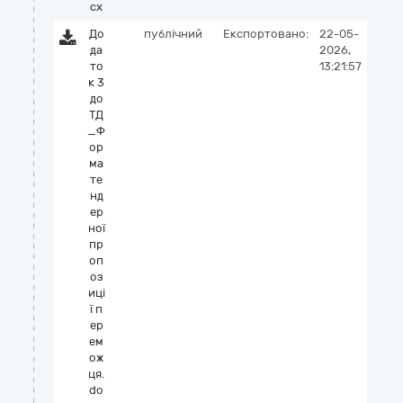
cx
До
публічний
Експортовано:
22-05-
да
2026,
то
13:21:57
к 3
до
ТД
_Ф
ор
ма
те
нд
ер
ної
пр
оп
оз
иці
ї п
ер
ем
ож
ця.
do