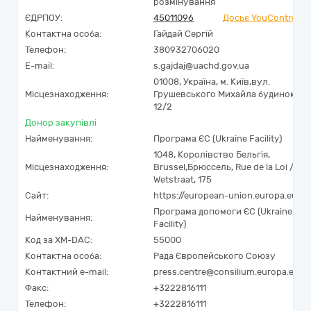
розмінування
ЄДРПОУ:
45011096
Досьє YouControl
Контактна особа:
Гайдай Сергій
Телефон:
380932706020
E-mail:
s.gajdaj@uachd.gov.ua
01008,
Україна
,
м. Київ,
вул.
Місцезнаходження:
Грушевського Михайла будинок
12/2
Донор закупівлі
Найменування:
Програма ЄС (Ukraine Facility)
1048
,
Королівство Бельгія
,
Місцезнаходження:
Brussel
,
Брюссель
,
Rue de la Loi /
Wetstraat, 175
Сайт:
https://european-union.europa.eu
Програма допомоги ЄС (Ukraine
Найменування:
Facility)
Код за
XM-DAC
:
55000
Контактна особа:
Рада Європейського Союзу
Контактний e-mail:
press.centre@consilium.europa.eu
Факс:
+3222816111
Телефон:
+3222816111