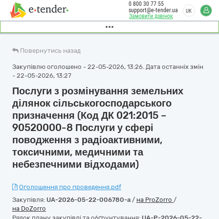
0 800 30 77 55
support@e-tender.ua
UK
Замовити дзвінок
Повернутись назад
Закупівлю оголошено - 22-05-2026, 13:26. Дата останніх змін
- 22-05-2026, 13:27
Послуги з розмінування земельних
ділянок сільськогосподарського
призначення (Код ДК 021:2015 –
90520000-8 Послуги у сфері
поводження з радіоактивними,
токсичними, медичними та
небезпечними відходами)
Оголошення про проведення.pdf
Закупівля:
UA-2026-05-22-006780-a
/
на ProZorro
/
на DoZorro
Рядок плану закупівлі та обґрунтування:
UA-P-2026-05-22-