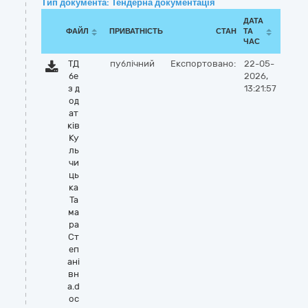
Тип документа: Тендерна документація
ДАТА
ФАЙЛ
ПРИВАТНІСТЬ
СТАН
ТА
ЧАС
ТД
публічний
Експортовано:
22-05-
бе
2026,
з д
13:21:57
од
ат
ків
Ку
ль
чи
ць
ка
Та
ма
ра
Ст
еп
ані
вн
а.d
oc