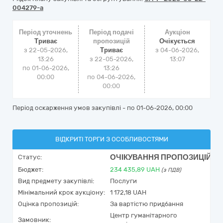
004279-a
Період уточнень
Період подачі
Аукціон
Триває
пропозицій
Очікується
з 22-05-2026,
Триває
з
04-06-2026,
13:26
з 22-05-2026,
13:07
по 01-06-2026,
13:26
00:00
по 04-06-2026,
00:00
Період оскарження умов закупівлі - по
01-06-2026, 00:00
ВІДКРИТІ ТОРГИ З ОСОБЛИВОСТЯМИ
ОЧІКУВАННЯ ПРОПОЗИЦІЙ
Статус:
Бюджет:
234 435,89
UAH
(з ПДВ)
Вид предмету закупівлі:
Послуги
Мінімальний крок аукціону:
1 172,18 UAH
Оцінка пропозицій:
За вартістю придбання
Центр гуманітарного
Замовник: