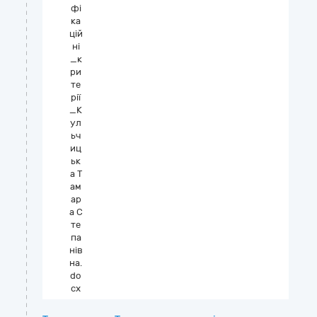
фі
ка
цій
ні
_к
ри
те
рії
_К
ул
ьч
иц
ьк
а Т
ам
ар
а С
те
па
нів
на.
do
cx