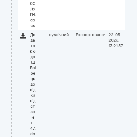
ОС
ЛУ
ГИ.
do
cx
До
публічний
Експортовано:
22-05-
да
2026,
то
13:21:57
к 6
до
ТД
Взі
ре
ць
до
від
ки
під
ст
ав
и
п.
47.
do