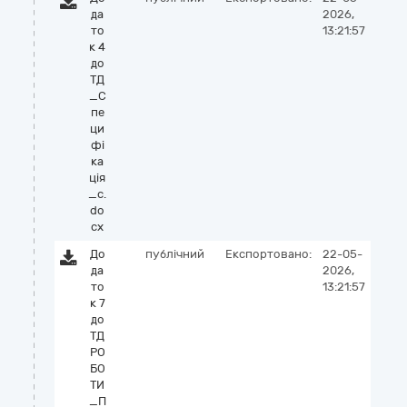
да
2026,
то
13:21:57
к 4
до
ТД
_С
пе
ци
фі
ка
ція
_с.
do
cx
До
публічний
Експортовано:
22-05-
да
2026,
то
13:21:57
к 7
до
ТД
РО
БО
ТИ
_П