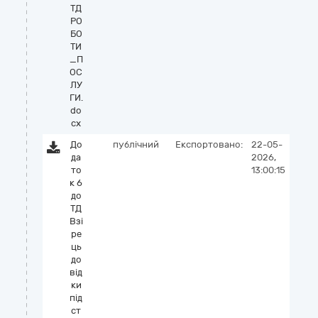
ТД
РО
БО
ТИ
_П
ОС
ЛУ
ГИ.
do
cx
До
публічний
Експортовано:
22-05-
да
2026,
то
13:00:15
к 6
до
ТД
Взі
ре
ць
до
від
ки
під
ст