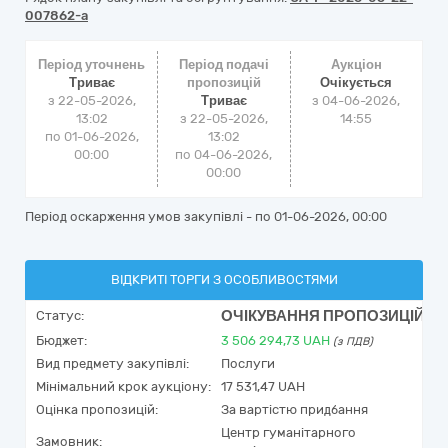
007862-a
Період уточнень
Період подачі
Аукціон
Триває
пропозицій
Очікується
з 22-05-2026,
Триває
з
04-06-2026,
13:02
з 22-05-2026,
14:55
по 01-06-2026,
13:02
00:00
по 04-06-2026,
00:00
Період оскарження умов закупівлі - по
01-06-2026, 00:00
ВІДКРИТІ ТОРГИ З ОСОБЛИВОСТЯМИ
ОЧІКУВАННЯ ПРОПОЗИЦІЙ
Статус:
Бюджет:
3 506 294,73
UAH
(з ПДВ)
Вид предмету закупівлі:
Послуги
Мінімальний крок аукціону:
17 531,47 UAH
Оцінка пропозицій:
За вартістю придбання
Центр гуманітарного
Замовник: