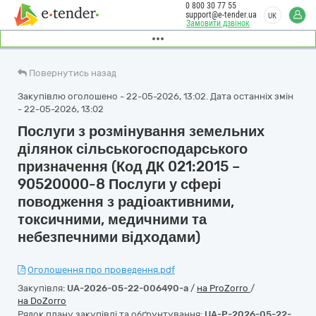
0 800 30 77 55
support@e-tender.ua
UK
Замовити дзвінок
Повернутись назад
Закупівлю оголошено - 22-05-2026, 13:02. Дата останніх змін
- 22-05-2026, 13:02
Послуги з розмінування земельних
ділянок сільськогосподарського
призначення (Код ДК 021:2015 –
90520000-8 Послуги у сфері
поводження з радіоактивними,
токсичними, медичними та
небезпечними відходами)
Оголошення про проведення.pdf
Закупівля:
UA-2026-05-22-006490-a
/
на ProZorro
/
на DoZorro
Рядок плану закупівлі та обґрунтування:
UA-P-2026-05-22-