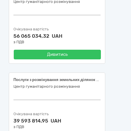
Центр гуманітарного розмінування
Очікувана вартість
56 065 034,32 UAH
з ПДВ
Дивитись
Послуги з розмінування земельних ділянок сільськогосподарського призначення (Код ДК 021:2015 – 90520000-8 Послуги у сфері поводження з радіоактивними, токсичними, медичними та небезпечними відходами)
Центр гуманітарного розмінування
Очікувана вартість
39 593 814,95 UAH
з ПДВ