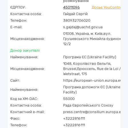
розмінування
ЄДРПОУ:
45011096
Досьє YouControl
Контактна особа:
Гайдай Сергій
Телефон:
380932706020
E-mail:
s.gajdaj@uachd.gov.ua
01008,
Україна
,
м. Київ,
вул.
Місцезнаходження:
Грушевського Михайла будинок
12/2
Донор закупівлі
Найменування:
Програма ЄС (Ukraine Facility)
1048
,
Королівство Бельгія
,
Місцезнаходження:
Brussel
,
Брюссель
,
Rue de la Loi /
Wetstraat, 175
Сайт:
https://european-union.europa.eu
Програма допомоги ЄС (Ukraine
Найменування:
Facility)
Код за
XM-DAC
:
55000
Контактна особа:
Рада Європейського Союзу
Контактний e-mail:
press.centre@consilium.europa.eu
Факс:
+3222816111
Телефон:
+3222816111