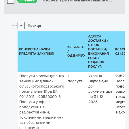
-
Послуги з розмінування земельн
...
Активний
-
Позиції
АДРЕСА
ДОСТАВКИ /
СТРОК
КІЛЬКІСТЬ
КОНКРЕТНА НАЗВА
ПОСТАВКИ/
КЛАСИФ
/
ПРЕДМЕТА ЗАКУПІВЛІ
ВИКОНАННЯ
021:2015
ОД.ВИМІРУ
РОБІТ/
НАДАННЯ
ПОСЛУГ:
Послуги з розмінування
1
Україна
905200
земельних ділянок
послуга
Відповідно
Послуг
сільськогосподарського
до
поводж
призначення (Код ДК
документації
радіоа
021:2015 – 90520000-8
по 31-12-
токсич
Послуги у сфері
2026
медичн
поводження з
небезп
радіоактивними,
відход
токсичними, медичними
та небезпечними
відходами)