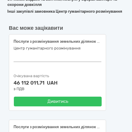
охорони довкілля
Інші закупівлі замовника Центр гуманітарного розмінування
Вас може зацікавити
Послуги з розмінування земельних ділянок сільськогосподарського призначення (Код ДК 021:2015 – 90520000-8 Послуги у сфері поводження з радіоактивними, токсичними, медичними та небезпечними відходами)
Центр гуманітарного розмінування
Очікувана вартість
46 112 011,71 UAH
з ПДВ
Дивитись
Послуги з розмінування земельних ділянок сільськогосподарського призначення (Код ДК 021:2015 – 90520000-8 Послуги у сфері поводження з радіоактивними, токсичними, медичними та небезпечними відходами)