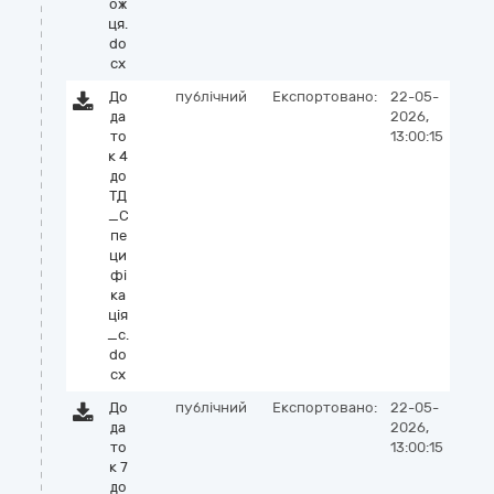
ож
ця.
do
cx
До
публічний
Експортовано:
22-05-
да
2026,
то
13:00:15
к 4
до
ТД
_С
пе
ци
фі
ка
ція
_с.
do
cx
До
публічний
Експортовано:
22-05-
да
2026,
то
13:00:15
к 7
до