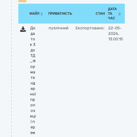
Інші
ДАТА
ФАЙЛ
ПРИВАТНІСТЬ
СТАН
ТА
ЧАС
До
публічний
Експортовано:
22-05-
да
2026,
то
13:00:15
к 3
до
ТД
_Ф
ор
ма
те
нд
ер
ної
пр
оп
оз
иці
ї п
ер
ем