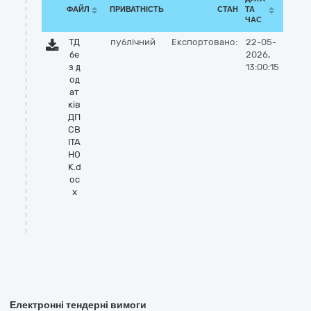
ФАЙЛ
ПРИВАТНІСТЬ
СТАН
ТА
ЧАС
ТД
публічний
Експортовано:
22-05-
бе
2026,
з д
13:00:15
од
ат
ків
ДП
СВ
ІТА
НО
К.d
oc
x
Електронні тендерні вимоги