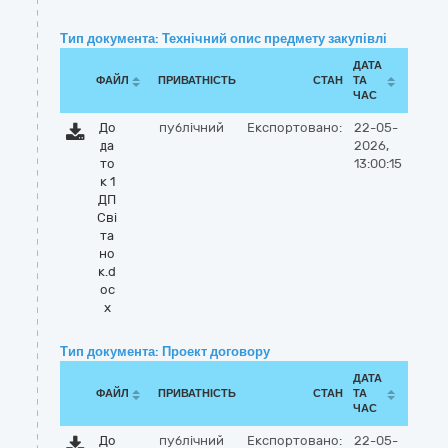
Тип документа: Технічний опис предмету закупівлі
ДАТА
ФАЙЛ
ПРИВАТНІСТЬ
СТАН
ТА
ЧАС
До
публічний
Експортовано:
22-05-
да
2026,
то
13:00:15
к 1
ДП
Сві
та
но
к.d
oc
x
Тип документа: Проект договору
ДАТА
ФАЙЛ
ПРИВАТНІСТЬ
СТАН
ТА
ЧАС
До
публічний
Експортовано:
22-05-