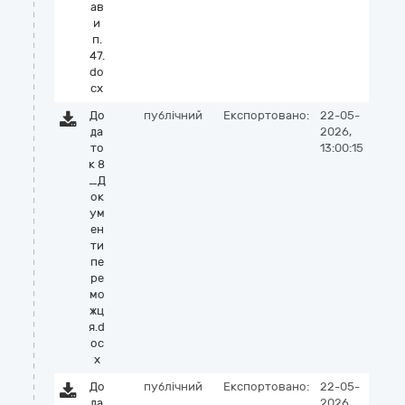
ав
и
п.
47.
do
cx
До
публічний
Експортовано:
22-05-
да
2026,
то
13:00:15
к 8
_Д
ок
ум
ен
ти
пе
ре
мо
жц
я.d
oc
x
До
публічний
Експортовано:
22-05-
да
2026,