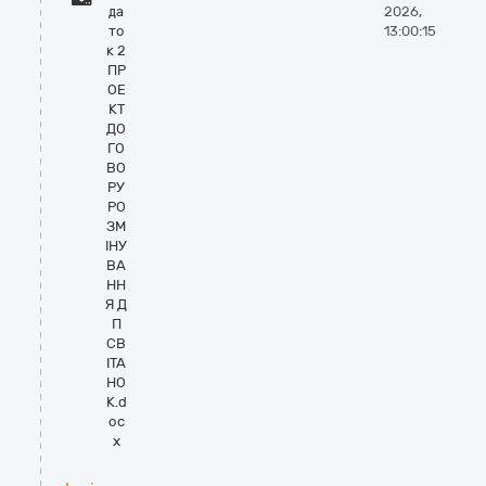
да
2026,
то
13:00:15
к 2
ПР
ОЕ
КТ
ДО
ГО
ВО
РУ
РО
ЗМ
ІНУ
ВА
НН
Я Д
П
СВ
ІТА
НО
К.d
oc
x