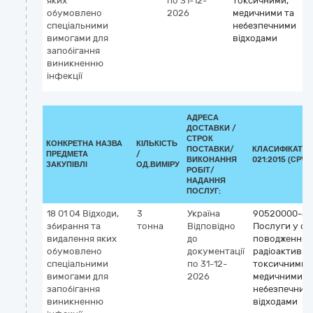
яких
по 31-12-
токсичними,
обумовлено
2026
медичними та
спеціальними
небезпечними
вимогами для
відходами
запобігання
виникненню
інфекції
АДРЕСА
ДОСТАВКИ /
СТРОК
КОНКРЕТНА НАЗВА
КІЛЬКІСТЬ
ПОСТАВКИ/
КЛАСИФІКАТОР
ПРЕДМЕТА
/
ВИКОНАННЯ
021:2015 (CPV)
ЗАКУПІВЛІ
ОД.ВИМІРУ
РОБІТ/
НАДАННЯ
ПОСЛУГ:
18 01 04 Відходи,
3
Україна
90520000-8
збирання та
тонна
Відповідно
Послуги у сф
видалення яких
до
поводження 
обумовлено
документації
радіоактивни
спеціальними
по 31-12-
токсичними,
вимогами для
2026
медичними т
запобігання
небезпечним
виникненню
відходами