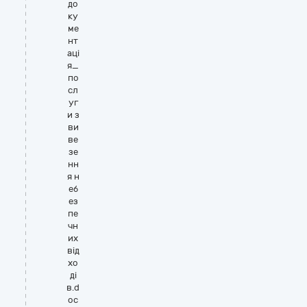
до
ку
ме
нт
аці
я_
по
сл
уг
и з
ви
ве
зе
нн
я н
еб
ез
пе
чн
их
від
хо
ді
в.d
oc