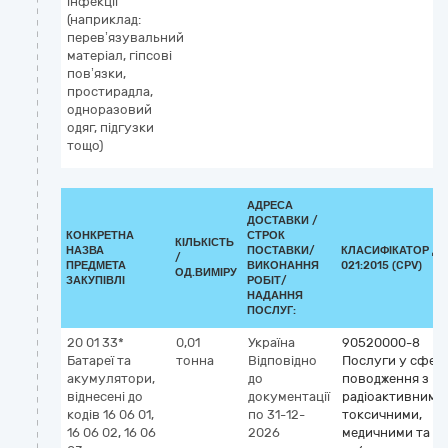
інфекції
(наприклад:
перев’язувальний
матеріал, гіпсові
пов’язки,
простирадла,
одноразовий
одяг, підгузки
тощо)
АДРЕСА
ДОСТАВКИ /
КОНКРЕТНА
СТРОК
КІЛЬКІСТЬ
НАЗВА
ПОСТАВКИ/
КЛАСИФІКАТОР ДК
/
ПРЕДМЕТА
ВИКОНАННЯ
021:2015 (CPV)
ОД.ВИМІРУ
ЗАКУПІВЛІ
РОБІТ/
НАДАННЯ
ПОСЛУГ:
20 01 33*
0,01
Україна
90520000-8
Батареї та
тонна
Відповідно
Послуги у сфері
акумулятори,
до
поводження з
віднесені до
документації
радіоактивними,
кодів 16 06 01,
по 31-12-
токсичними,
16 06 02, 16 06
2026
медичними та