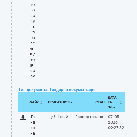
до
го
во
ру
_н
еб
ез
пе
чні
від
хо
ди.
do
cx
Тип документа: Тендерна документація
ДАТА
ФАЙЛ
ПРИВАТНІСТЬ
СТАН
ТА
ЧАС
Те
публічний
Експортовано:
07-05-
нд
2026,
ер
09:27:32
на