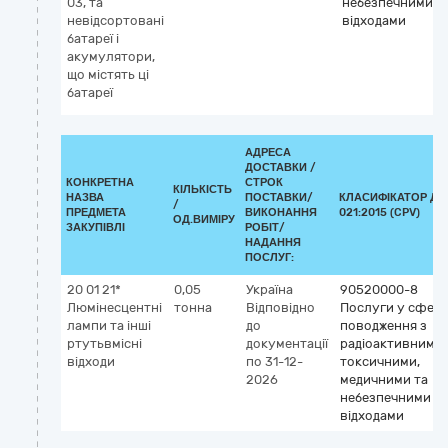
03, та
небезпечними
невідсортовані
відходами
батареї і
акумулятори,
що містять ці
батареї
АДРЕСА
ДОСТАВКИ /
КОНКРЕТНА
СТРОК
КІЛЬКІСТЬ
НАЗВА
ПОСТАВКИ/
КЛАСИФІКАТОР ДК
/
ПРЕДМЕТА
ВИКОНАННЯ
021:2015 (CPV)
ОД.ВИМІРУ
ЗАКУПІВЛІ
РОБІТ/
НАДАННЯ
ПОСЛУГ:
20 01 21*
0,05
Україна
90520000-8
Люмінесцентні
тонна
Відповідно
Послуги у сфері
лампи та інші
до
поводження з
ртутьвмісні
документації
радіоактивними,
відходи
по 31-12-
токсичними,
2026
медичними та
небезпечними
відходами