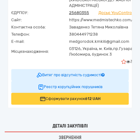
АДМІНІСТРАЦІЇ)
ЄДРПОУ:
25680355
Досьє YouControl
Сайт:
https://www.medmistechko.com/
Контактна особа:
Заваденко Тетяна Миколаївна
Телефон:
380444971238
E-mail:
medgorodok.kmkl6@gmail.com
03126,
Україна
,
м. Київ,
пр.Гузара
Місцезнаходження:
Любомира, будинок 3
3
Витяг про відсутність судимості
Реєстр корупційних порушників
Сформувати рахунок
612 UAH
ДЕТАЛІ ЗАКУПІВЛІ
ЗВЕРНЕННЯ