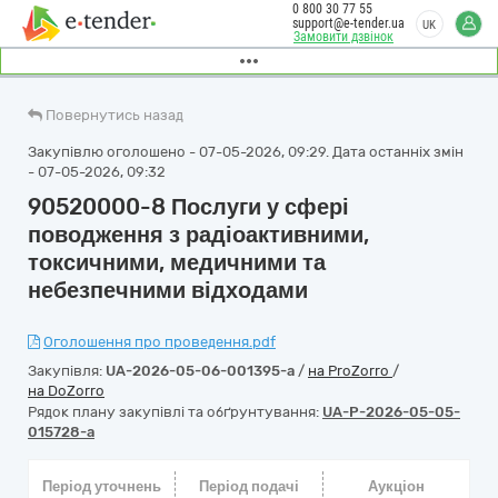
0 800 30 77 55
support@e-tender.ua
UK
Замовити дзвінок
Повернутись назад
Закупівлю оголошено - 07-05-2026, 09:29. Дата останніх змін
- 07-05-2026, 09:32
90520000-8 Послуги у сфері
поводження з радіоактивними,
токсичними, медичними та
небезпечними відходами
Оголошення про проведення.pdf
Закупівля:
UA-2026-05-06-001395-a
/
на ProZorro
/
на DoZorro
Рядок плану закупівлі та обґрунтування:
UA-P-2026-05-05-
015728-a
Період уточнень
Період подачі
Аукціон