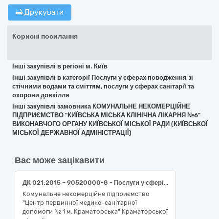
Друкувати
Корисні посилання
Інші закупівлі в регіоні м. Київ
Інші закупівлі в категорії Послуги у сферах поводження зі
стічними водами та сміттям, послуги у сферах санітарії та
охорони довкілля
Інші закупівлі замовника КОМУНАЛЬНЕ НЕКОМЕРЦІЙНЕ
ПІДПРИЄМСТВО "КИЇВСЬКА МІСЬКА КЛІНІЧНА ЛІКАРНЯ №6"
ВИКОНАВЧОГО ОРГАНУ КИЇВСЬКОЇ МІСЬКОЇ РАДИ (КИЇВСЬКОЇ
МІСЬКОЇ ДЕРЖАВНОЇ АДМІНІСТРАЦІЇ)
Вас може зацікавити
ДК 021:2015 – 90520000-8 - Послуги у сфері поводження з радіоактивними, токсичними, медичними та небезпечними відходами (послуги з управління відходами)
Комунальне некомерційне підприємство
"Центр первинної медико-санітарної
допомоги № 1 м. Краматорська" Краматорської