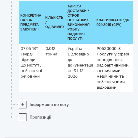
АДРЕСА
ДОСТАВКИ /
КОНКРЕТНА
СТРОК
КІЛЬКІСТЬ
НАЗВА
ПОСТАВКИ/
КЛАСИФІКАТОР ДК
/
КЛ
ПРЕДМЕТА
ВИКОНАННЯ
021:2015 (CPV)
ОД.ВИМІРУ
ЗАКУПІВЛІ
РОБІТ/
НАДАННЯ
ПОСЛУГ:
07 05 13*
0,012
Україна
90520000-8
Тверді
тонна
Відповідно
Послуги у сфері
відходи,
до
поводження з
що містять
документації
радіоактивними,
небезпечні
по 31-12-
токсичними,
речовини
2026
медичними та
небезпечними
відходами
+
Інформація по лоту
-
Пропозиції