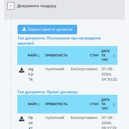
-
Документи тендеру
Завантажити архівом
Тип документа: Оголошення про проведення
закупівлі
ДАТА
ФАЙЛ
ПРИВАТНІСТЬ
СТАН
ТА
ЧАС
sig
публічний
Експортовано:
07-05-
n.p
2026,
7s
09:30:22
Тип документа: Проект договору
ДАТА
ФАЙЛ
ПРИВАТНІСТЬ
СТАН
ТА
ЧАС
Пр
публічний
Експортовано:
07-05-
оє
2026,
кт
09:27:32