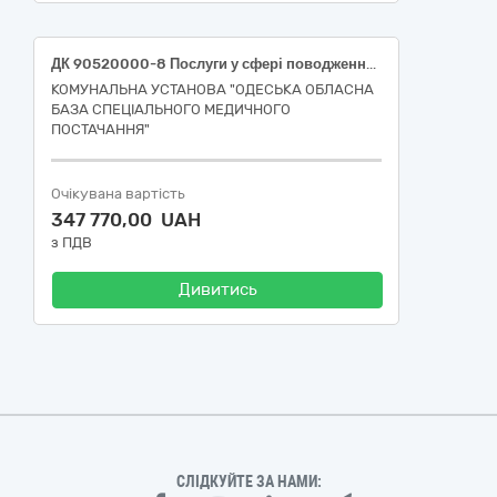
ДК 90520000-8 Послуги у сфері поводження з радіоактивними, токсичними, медичними та небезпечними відходами (90524000-6 Послуги у сфері поводження з медичними відходами) (Послуги з управління небезпечними відходами на комплекс операцій із збирання та оброблення небезпечних відходів та таких, що не є небезпечними, які утворюються в результаті господарської діяльності Замовника)
КОМУНАЛЬНА УСТАНОВА "ОДЕСЬКА ОБЛАСНА
БАЗА СПЕЦІАЛЬНОГО МЕДИЧНОГО
ПОСТАЧАННЯ"
Очікувана вартість
347 770,00 UAH
з ПДВ
Дивитись
СЛІДКУЙТЕ ЗА НАМИ: