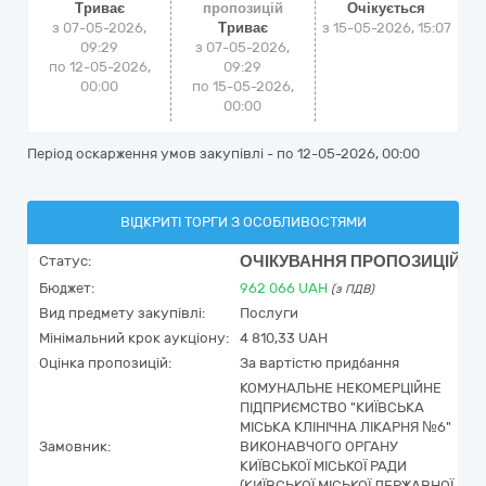
Триває
пропозицій
Очікується
з 07-05-2026,
Триває
з
15-05-2026, 15:07
09:29
з 07-05-2026,
по 12-05-2026,
09:29
00:00
по 15-05-2026,
00:00
Період оскарження умов закупівлі - по
12-05-2026, 00:00
ВІДКРИТІ ТОРГИ З ОСОБЛИВОСТЯМИ
ОЧІКУВАННЯ ПРОПОЗИЦІЙ
Статус:
Бюджет:
962 066
UAH
(з ПДВ)
Вид предмету закупівлі:
Послуги
Мінімальний крок аукціону:
4 810,33 UAH
Оцінка пропозицій:
За вартістю придбання
КОМУНАЛЬНЕ НЕКОМЕРЦІЙНЕ
ПІДПРИЄМСТВО "КИЇВСЬКА
МІСЬКА КЛІНІЧНА ЛІКАРНЯ №6"
Замовник:
ВИКОНАВЧОГО ОРГАНУ
КИЇВСЬКОЇ МІСЬКОЇ РАДИ
(КИЇВСЬКОЇ МІСЬКОЇ ДЕРЖАВНОЇ