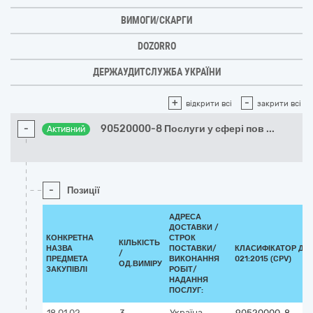
ВИМОГИ/СКАРГИ
DOZORRO
ДЕРЖАУДИТСЛУЖБА УКРАЇНИ
+
-
відкрити всі
закрити всі
-
90520000-8 Послуги у сфері пов
...
Активний
-
Позиції
АДРЕСА
ДОСТАВКИ /
КОНКРЕТНА
СТРОК
КІЛЬКІСТЬ
НАЗВА
ПОСТАВКИ/
КЛАСИФІКАТОР ДК
/
ПРЕДМЕТА
ВИКОНАННЯ
021:2015 (CPV)
ОД.ВИМІРУ
ЗАКУПІВЛІ
РОБІТ/
НАДАННЯ
ПОСЛУГ:
18 01 02
3
Україна
90520000-8