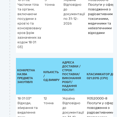
Частини тіла
тонна
Відповідно
Послуги у сфері
та органи,
до
поводження з
включаючи
документації
радіоактивними,
посудини з
по 31-12-
токсичними,
кров’ю та
2026
медичними та
консервовану
небезпечними
кров (крім
відходами
зазначених за
кодом 18 01
03)
АДРЕСА
ДОСТАВКИ /
КОНКРЕТНА
СТРОК
КІЛЬКІСТЬ
НАЗВА
ПОСТАВКИ/
КЛАСИФІКАТОР ДК
/
ПРЕДМЕТА
ВИКОНАННЯ
021:2015 (CPV)
ОД.ВИМІРУ
ЗАКУПІВЛІ
РОБІТ/
НАДАННЯ
ПОСЛУГ:
18 01 03*
12
Україна
90520000-8
Відходи,
тонна
Відповідно
Послуги у сфері
збирання та
до
поводження з
видалення
документації
радіоактивними,