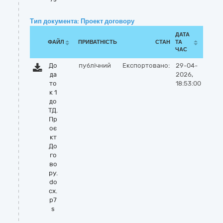
Тип документа: Проект договору
ДАТА
ФАЙЛ
ПРИВАТНІСТЬ
СТАН
ТА
ЧАС
До
публічний
Експортовано:
29-04-
да
2026,
то
18:53:00
к 1
до
ТД.
Пр
оє
кт
До
го
во
ру.
do
cx.
p7
s