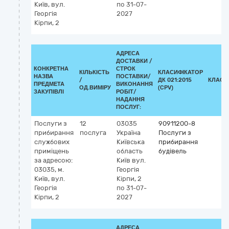
Київ, вул.
по 31-07-
Георгія
2027
Кірпи, 2
АДРЕСА
ДОСТАВКИ /
КОНКРЕТНА
СТРОК
КІЛЬКІСТЬ
КЛАСИФІКАТОР
НАЗВА
ПОСТАВКИ/
/
ДК 021:2015
КЛАСИ
ПРЕДМЕТА
ВИКОНАННЯ
ОД.ВИМІРУ
(CPV)
ЗАКУПІВЛІ
РОБІТ/
НАДАННЯ
ПОСЛУГ:
Послуги з
12
03035
90911200-8
прибирання
послуга
Україна
Послуги з
службових
Київська
прибирання
приміщень
область
будівель
за адресою:
Київ
вул.
03035, м.
Георгія
Київ, вул.
Кірпи, 2
Георгія
по 31-07-
Кірпи, 2
2027
АДРЕСА