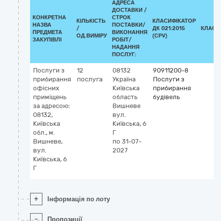
АДРЕСА
ДОСТАВКИ /
КОНКРЕТНА
СТРОК
КІЛЬКІСТЬ
КЛАСИФІКАТОР
НАЗВА
ПОСТАВКИ/
/
ДК 021:2015
КЛАСИ
ПРЕДМЕТА
ВИКОНАННЯ
ОД.ВИМІРУ
(CPV)
ЗАКУПІВЛІ
РОБІТ/
НАДАННЯ
ПОСЛУГ:
Послуги з
12
08132
90911200-8
прибирання
послуга
Україна
Послуги з
офісних
Київська
прибирання
приміщень
область
будівель
за адресою:
Вишневе
08132,
вул.
Київська
Київська, 6
обл., м.
Г
Вишневе,
по 31-07-
вул.
2027
Київська, 6
Г
+
Інформація по лоту
-
Пропозиції