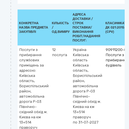
АДРЕСА
ДОСТАВКИ /
КОНКРЕТНА
КІЛЬКІСТЬ
СТРОК
КЛАСИФІКАТО
НАЗВА ПРЕДМЕТА
/
ПОСТАВКИ/
ДК 021:2015
ЗАКУПІВЛІ
ОД.ВИМІРУ
ВИКОНАННЯ
(CPV)
РОБІТ/НАДАННЯ
ПОСЛУГ:
Послуги з
12
Україна
90911200-8
прибирання
послуга
Київська
Послуги з
службових
область
прибирання
приміщень за
Київська
будівель
адресою:
область,
Київська
Бориспільський
область,
район,
Бориспільський
автомобільна
район,
дорога Р-03
автомобільна
Північно-
дорога Р-03
східний обхід м.
Північно-
Києва на км
східний обхід м.
13+514
Києва на км
праворуч
13+514
по 31-07-2027
праворуч