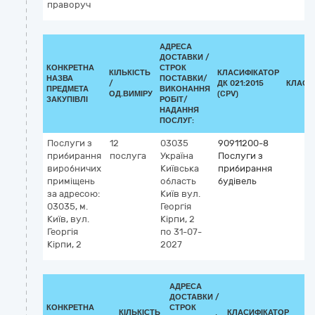
праворуч
АДРЕСА
ДОСТАВКИ /
КОНКРЕТНА
СТРОК
КІЛЬКІСТЬ
КЛАСИФІКАТОР
НАЗВА
ПОСТАВКИ/
/
ДК 021:2015
КЛАСИ
ПРЕДМЕТА
ВИКОНАННЯ
ОД.ВИМІРУ
(CPV)
ЗАКУПІВЛІ
РОБІТ/
НАДАННЯ
ПОСЛУГ:
Послуги з
12
03035
90911200-8
прибирання
послуга
Україна
Послуги з
виробничих
Київська
прибирання
приміщень
область
будівель
за адресою:
Київ
вул.
03035, м.
Георгія
Київ, вул.
Кірпи, 2
Георгія
по 31-07-
Кірпи, 2
2027
АДРЕСА
ДОСТАВКИ /
КОНКРЕТНА
СТРОК
КІЛЬКІСТЬ
КЛАСИФІКАТОР