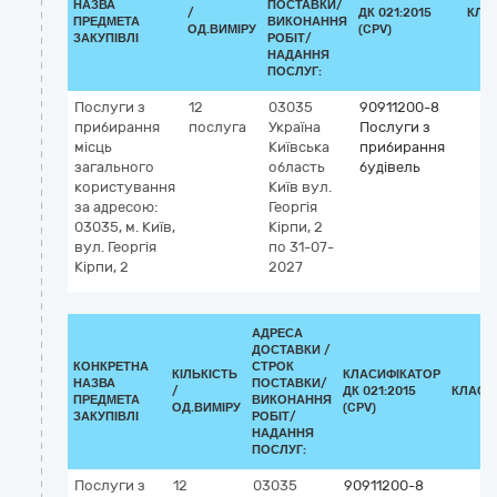
НАЗВА
ПОСТАВКИ/
/
ДК 021:2015
КЛА
ПРЕДМЕТА
ВИКОНАННЯ
ОД.ВИМІРУ
(CPV)
ЗАКУПІВЛІ
РОБІТ/
НАДАННЯ
ПОСЛУГ:
Послуги з
12
03035
90911200-8
прибирання
послуга
Україна
Послуги з
місць
Київська
прибирання
загального
область
будівель
користування
Київ
вул.
за адресою:
Георгія
03035, м. Київ,
Кірпи, 2
вул. Георгія
по 31-07-
Кірпи, 2
2027
АДРЕСА
ДОСТАВКИ /
КОНКРЕТНА
СТРОК
КІЛЬКІСТЬ
КЛАСИФІКАТОР
НАЗВА
ПОСТАВКИ/
/
ДК 021:2015
КЛАСИ
ПРЕДМЕТА
ВИКОНАННЯ
ОД.ВИМІРУ
(CPV)
ЗАКУПІВЛІ
РОБІТ/
НАДАННЯ
ПОСЛУГ:
Послуги з
12
03035
90911200-8