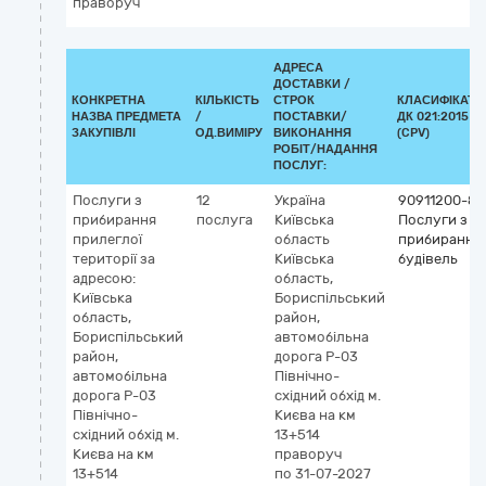
праворуч
АДРЕСА
ДОСТАВКИ /
КОНКРЕТНА
КІЛЬКІСТЬ
СТРОК
КЛАСИФІКАТО
НАЗВА ПРЕДМЕТА
/
ПОСТАВКИ/
ДК 021:2015
ЗАКУПІВЛІ
ОД.ВИМІРУ
ВИКОНАННЯ
(CPV)
РОБІТ/НАДАННЯ
ПОСЛУГ:
Послуги з
12
Україна
90911200-8
прибирання
послуга
Київська
Послуги з
прилеглої
область
прибирання
території за
Київська
будівель
адресою:
область,
Київська
Бориспільський
область,
район,
Бориспільський
автомобільна
район,
дорога Р-03
автомобільна
Північно-
дорога Р-03
східний обхід м.
Північно-
Києва на км
східний обхід м.
13+514
Києва на км
праворуч
13+514
по 31-07-2027