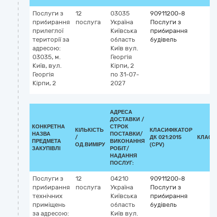
Послуги з
12
03035
90911200-8
прибирання
послуга
Україна
Послуги з
прилеглої
Київська
прибирання
території за
область
будівель
адресою:
Київ
вул.
03035, м.
Георгія
Київ, вул.
Кірпи, 2
Георгія
по 31-07-
Кірпи, 2
2027
АДРЕСА
ДОСТАВКИ /
КОНКРЕТНА
СТРОК
КІЛЬКІСТЬ
КЛАСИФІКАТОР
НАЗВА
ПОСТАВКИ/
/
ДК 021:2015
КЛАСИ
ПРЕДМЕТА
ВИКОНАННЯ
ОД.ВИМІРУ
(CPV)
ЗАКУПІВЛІ
РОБІТ/
НАДАННЯ
ПОСЛУГ:
Послуги з
12
04210
90911200-8
прибирання
послуга
Україна
Послуги з
технічних
Київська
прибирання
приміщень
область
будівель
за адресою:
Київ
вул.