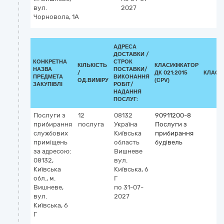
вул.
2027
Чорновола, 1А
АДРЕСА
ДОСТАВКИ /
КОНКРЕТНА
СТРОК
КІЛЬКІСТЬ
КЛАСИФІКАТОР
НАЗВА
ПОСТАВКИ/
/
ДК 021:2015
КЛАСИ
ПРЕДМЕТА
ВИКОНАННЯ
ОД.ВИМІРУ
(CPV)
ЗАКУПІВЛІ
РОБІТ/
НАДАННЯ
ПОСЛУГ:
Послуги з
12
08132
90911200-8
прибирання
послуга
Україна
Послуги з
службових
Київська
прибирання
приміщень
область
будівель
за адресою:
Вишневе
08132,
вул.
Київська
Київська, 6
обл., м.
Г
Вишневе,
по 31-07-
вул.
2027
Київська, 6
Г