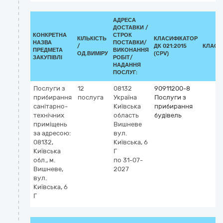
АДРЕСА
ДОСТАВКИ /
КОНКРЕТНА
СТРОК
КІЛЬКІСТЬ
КЛАСИФІКАТОР
НАЗВА
ПОСТАВКИ/
/
ДК 021:2015
КЛАСИ
ПРЕДМЕТА
ВИКОНАННЯ
ОД.ВИМІРУ
(CPV)
ЗАКУПІВЛІ
РОБІТ/
НАДАННЯ
ПОСЛУГ:
Послуги з
12
08132
90911200-8
прибирання
послуга
Україна
Послуги з
санітарно-
Київська
прибирання
технічних
область
будівель
приміщень
Вишневе
за адресою:
вул.
08132,
Київська, 6
Київська
Г
обл., м.
по 31-07-
Вишневе,
2027
вул.
Київська, 6
Г