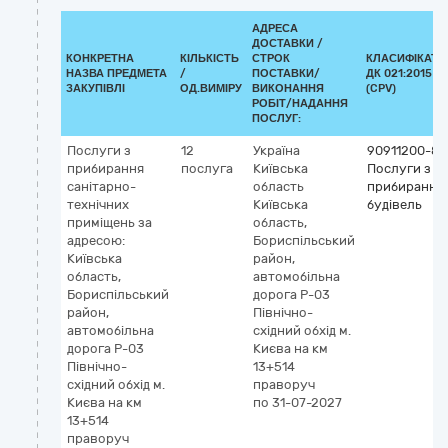
АДРЕСА
ДОСТАВКИ /
КОНКРЕТНА
КІЛЬКІСТЬ
СТРОК
КЛАСИФІКАТО
НАЗВА ПРЕДМЕТА
/
ПОСТАВКИ/
ДК 021:2015
ЗАКУПІВЛІ
ОД.ВИМІРУ
ВИКОНАННЯ
(CPV)
РОБІТ/НАДАННЯ
ПОСЛУГ:
Послуги з
12
Україна
90911200-8
прибирання
послуга
Київська
Послуги з
санітарно-
область
прибирання
технічних
Київська
будівель
приміщень за
область,
адресою:
Бориспільський
Київська
район,
область,
автомобільна
Бориспільський
дорога Р-03
район,
Північно-
автомобільна
східний обхід м.
дорога Р-03
Києва на км
Північно-
13+514
східний обхід м.
праворуч
Києва на км
по 31-07-2027
13+514
праворуч