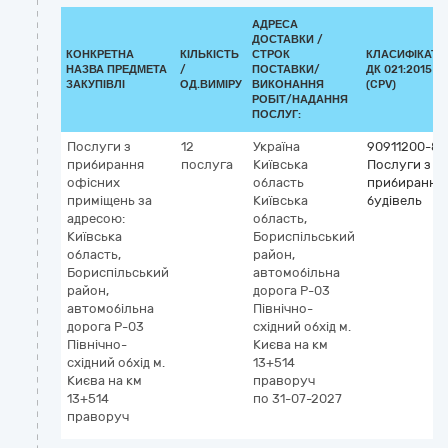
АДРЕСА
ДОСТАВКИ /
КОНКРЕТНА
КІЛЬКІСТЬ
СТРОК
КЛАСИФІКАТО
НАЗВА ПРЕДМЕТА
/
ПОСТАВКИ/
ДК 021:2015
ЗАКУПІВЛІ
ОД.ВИМІРУ
ВИКОНАННЯ
(CPV)
РОБІТ/НАДАННЯ
ПОСЛУГ:
Послуги з
12
Україна
90911200-8
прибирання
послуга
Київська
Послуги з
офісних
область
прибирання
приміщень за
Київська
будівель
адресою:
область,
Київська
Бориспільський
область,
район,
Бориспільський
автомобільна
район,
дорога Р-03
автомобільна
Північно-
дорога Р-03
східний обхід м.
Північно-
Києва на км
східний обхід м.
13+514
Києва на км
праворуч
13+514
по 31-07-2027
праворуч