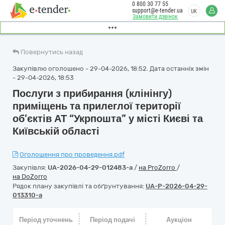
0 800 30 77 55
support@e-tender.ua
UK
Замовити дзвінок
Повернутись назад
Закупівлю оголошено - 29-04-2026, 18:52. Дата останніх змін
- 29-04-2026, 18:53
Послуги з прибирання (клінінгу)
приміщень та прилеглої території
об’єктів АТ “Укрпошта” у місті Києві та
Київській області
Оголошення про проведення.pdf
Закупівля:
UA-2026-04-29-012483-a
/
на ProZorro
/
на DoZorro
Рядок плану закупівлі та обґрунтування:
UA-P-2026-04-29-
013310-a
Період уточнень
Період подачі
Аукціон