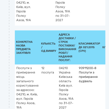
04210, м.
Героїв
Київ, вул.
Полку
Героїв
Азов, 19А
Полку
по 31-07-
Азов, 19А
2027
АДРЕСА
ДОСТАВКИ /
КОНКРЕТНА
СТРОК
КІЛЬКІСТЬ
КЛАСИФІКАТОР
НАЗВА
ПОСТАВКИ/
/
ДК 021:2015
КЛА
ПРЕДМЕТА
ВИКОНАННЯ
ОД.ВИМІРУ
(CPV)
ЗАКУПІВЛІ
РОБІТ/
НАДАННЯ
ПОСЛУГ:
Послуги з
12
04210
90911200-8
прибирання
послуга
Україна
Послуги з
місць
Київська
прибирання
загального
область
будівель
користування
Київ
вул.
за адресою:
Героїв
04210, м. Київ,
Полку
вул. Героїв
Азов, 19А
Полку Азов,
по 31-07-
19А
2027