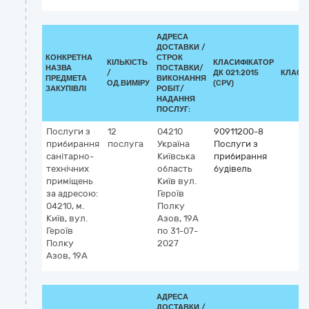
АДРЕСА
ДОСТАВКИ /
КОНКРЕТНА
СТРОК
КІЛЬКІСТЬ
КЛАСИФІКАТОР
НАЗВА
ПОСТАВКИ/
/
ДК 021:2015
КЛАСИ
ПРЕДМЕТА
ВИКОНАННЯ
ОД.ВИМІРУ
(CPV)
ЗАКУПІВЛІ
РОБІТ/
НАДАННЯ
ПОСЛУГ:
Послуги з
12
04210
90911200-8
прибирання
послуга
Україна
Послуги з
санітарно-
Київська
прибирання
технічних
область
будівель
приміщень
Київ
вул.
за адресою:
Героїв
04210, м.
Полку
Київ, вул.
Азов, 19А
Героїв
по 31-07-
Полку
2027
Азов, 19А
АДРЕСА
ДОСТАВКИ /