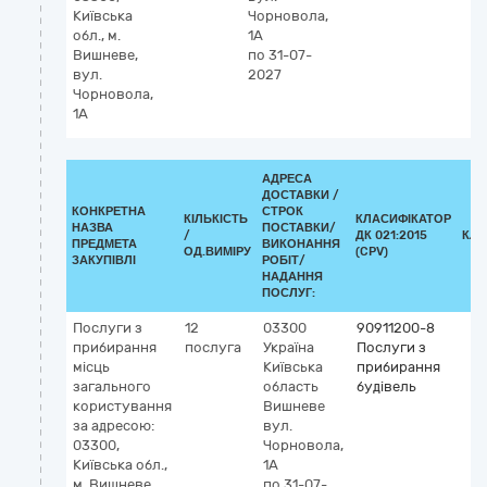
Київська
Чорновола,
обл., м.
1А
Вишневе,
по 31-07-
вул.
2027
Чорновола,
1А
АДРЕСА
ДОСТАВКИ /
КОНКРЕТНА
СТРОК
КІЛЬКІСТЬ
КЛАСИФІКАТОР
НАЗВА
ПОСТАВКИ/
/
ДК 021:2015
КЛА
ПРЕДМЕТА
ВИКОНАННЯ
ОД.ВИМІРУ
(CPV)
ЗАКУПІВЛІ
РОБІТ/
НАДАННЯ
ПОСЛУГ:
Послуги з
12
03300
90911200-8
прибирання
послуга
Україна
Послуги з
місць
Київська
прибирання
загального
область
будівель
користування
Вишневе
за адресою:
вул.
03300,
Чорновола,
Київська обл.,
1А
м. Вишневе,
по 31-07-