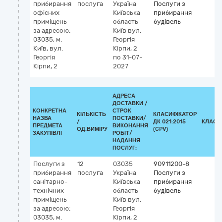
прибирання
послуга
Україна
Послуги з
офісних
Київська
прибирання
приміщень
область
будівель
за адресою:
Київ
вул.
03035, м.
Георгія
Київ, вул.
Кірпи, 2
Георгія
по 31-07-
Кірпи, 2
2027
АДРЕСА
ДОСТАВКИ /
КОНКРЕТНА
СТРОК
КІЛЬКІСТЬ
КЛАСИФІКАТОР
НАЗВА
ПОСТАВКИ/
/
ДК 021:2015
КЛАСИ
ПРЕДМЕТА
ВИКОНАННЯ
ОД.ВИМІРУ
(CPV)
ЗАКУПІВЛІ
РОБІТ/
НАДАННЯ
ПОСЛУГ:
Послуги з
12
03035
90911200-8
прибирання
послуга
Україна
Послуги з
санітарно-
Київська
прибирання
технічних
область
будівель
приміщень
Київ
вул.
за адресою:
Георгія
03035, м.
Кірпи, 2