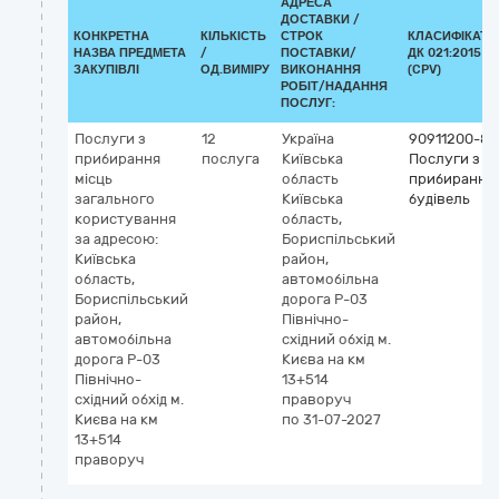
АДРЕСА
ДОСТАВКИ /
КОНКРЕТНА
КІЛЬКІСТЬ
СТРОК
КЛАСИФІКАТО
НАЗВА ПРЕДМЕТА
/
ПОСТАВКИ/
ДК 021:2015
ЗАКУПІВЛІ
ОД.ВИМІРУ
ВИКОНАННЯ
(CPV)
РОБІТ/НАДАННЯ
ПОСЛУГ:
Послуги з
12
Україна
90911200-8
прибирання
послуга
Київська
Послуги з
місць
область
прибирання
загального
Київська
будівель
користування
область,
за адресою:
Бориспільський
Київська
район,
область,
автомобільна
Бориспільський
дорога Р-03
район,
Північно-
автомобільна
східний обхід м.
дорога Р-03
Києва на км
Північно-
13+514
східний обхід м.
праворуч
Києва на км
по 31-07-2027
13+514
праворуч