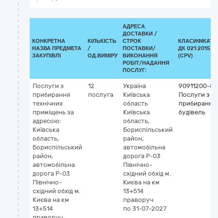
АДРЕСА
ДОСТАВКИ /
КОНКРЕТНА
КІЛЬКІСТЬ
СТРОК
КЛАСИФІКАТО
НАЗВА ПРЕДМЕТА
/
ПОСТАВКИ/
ДК 021:2015
ЗАКУПІВЛІ
ОД.ВИМІРУ
ВИКОНАННЯ
(CPV)
РОБІТ/НАДАННЯ
ПОСЛУГ:
Послуги з
12
Україна
90911200-8
прибирання
послуга
Київська
Послуги з
технічних
область
прибирання
приміщень за
Київська
будівель
адресою:
область,
Київська
Бориспільський
область,
район,
Бориспільський
автомобільна
район,
дорога Р-03
автомобільна
Північно-
дорога Р-03
східний обхід м.
Північно-
Києва на км
східний обхід м.
13+514
Києва на км
праворуч
13+514
по 31-07-2027
праворуч