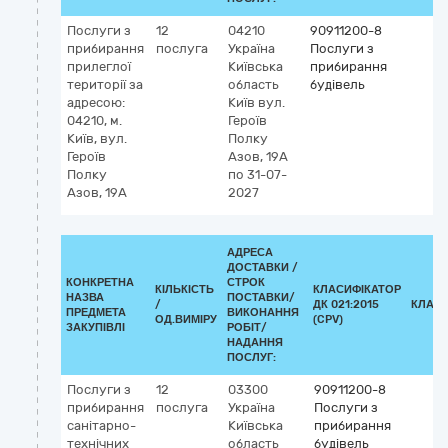
Послуги з
12
04210
90911200-8
прибирання
послуга
Україна
Послуги з
прилеглої
Київська
прибирання
території за
область
будівель
адресою:
Київ
вул.
04210, м.
Героїв
Київ, вул.
Полку
Героїв
Азов, 19А
Полку
по 31-07-
Азов, 19А
2027
АДРЕСА
ДОСТАВКИ /
КОНКРЕТНА
СТРОК
КІЛЬКІСТЬ
КЛАСИФІКАТОР
НАЗВА
ПОСТАВКИ/
/
ДК 021:2015
КЛАСИ
ПРЕДМЕТА
ВИКОНАННЯ
ОД.ВИМІРУ
(CPV)
ЗАКУПІВЛІ
РОБІТ/
НАДАННЯ
ПОСЛУГ:
Послуги з
12
03300
90911200-8
прибирання
послуга
Україна
Послуги з
санітарно-
Київська
прибирання
технічних
область
будівель