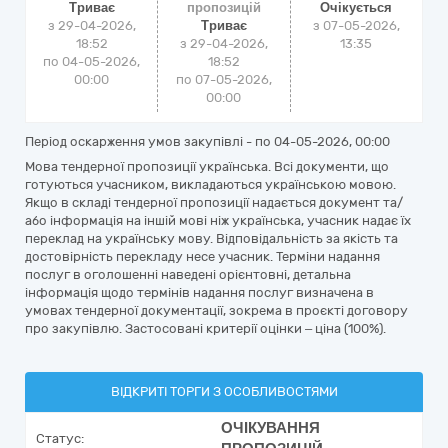
Триває
пропозицій
Очікується
з 29-04-2026,
Триває
з
07-05-2026,
18:52
з 29-04-2026,
13:35
по 04-05-2026,
18:52
00:00
по 07-05-2026,
00:00
Період оскарження умов закупівлі - по
04-05-2026, 00:00
Мова тендерної пропозиції українська. Всі документи, що
готуються учасником, викладаються українською мовою.
Якщо в складі тендерної пропозиції надається документ та/
або інформація на іншій мові ніж українська, учасник надає їх
переклад на українську мову. Відповідальність за якість та
достовірність перекладу несе учасник. Терміни надання
послуг в оголошенні наведені орієнтовні, детальна
інформація щодо термінів надання послуг визначена в
умовах тендерної документації, зокрема в проєкті договору
про закупівлю. Застосовані критерії оцінки – ціна (100%).
ВІДКРИТІ ТОРГИ З ОСОБЛИВОСТЯМИ
ОЧІКУВАННЯ
Статус: