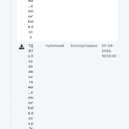
ми
_к
лін
інг
Киї
в.d
oc
x
ТД
публічний
Експортовано:
29-04-
ВТ
2026,
з О
18:53:00
со
бл
ив
ос
тя
ми
_к
лін
інг
Киї
в.d
oc
x.p
7s