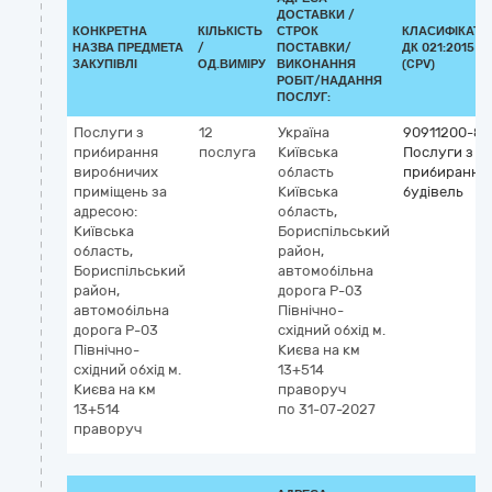
ДОСТАВКИ /
КОНКРЕТНА
КІЛЬКІСТЬ
СТРОК
КЛАСИФІКАТО
НАЗВА ПРЕДМЕТА
/
ПОСТАВКИ/
ДК 021:2015
ЗАКУПІВЛІ
ОД.ВИМІРУ
ВИКОНАННЯ
(CPV)
РОБІТ/НАДАННЯ
ПОСЛУГ:
Послуги з
12
Україна
90911200-8
прибирання
послуга
Київська
Послуги з
виробничих
область
прибирання
приміщень за
Київська
будівель
адресою:
область,
Київська
Бориспільський
область,
район,
Бориспільський
автомобільна
район,
дорога Р-03
автомобільна
Північно-
дорога Р-03
східний обхід м.
Північно-
Києва на км
східний обхід м.
13+514
Києва на км
праворуч
13+514
по 31-07-2027
праворуч