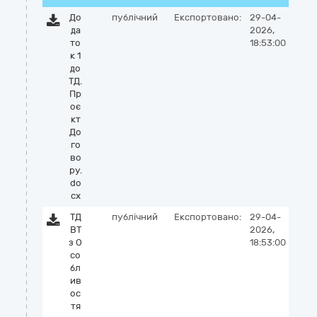
До
публічний
Експортовано:
29-04-
да
2026,
то
18:53:00
к 1
до
ТД.
Пр
оє
кт
До
го
во
ру.
do
cx
ТД
публічний
Експортовано:
29-04-
ВТ
2026,
з О
18:53:00
со
бл
ив
ос
тя