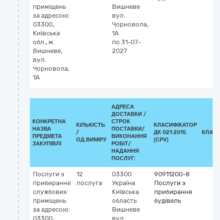
приміщень
Вишневе
за адресою:
вул.
03300,
Чорновола,
Київська
1А
обл., м.
по 31-07-
Вишневе,
2027
вул.
Чорновола,
1А
АДРЕСА
ДОСТАВКИ /
КОНКРЕТНА
СТРОК
КІЛЬКІСТЬ
КЛАСИФІКАТОР
НАЗВА
ПОСТАВКИ/
/
ДК 021:2015
КЛАСИ
ПРЕДМЕТА
ВИКОНАННЯ
ОД.ВИМІРУ
(CPV)
ЗАКУПІВЛІ
РОБІТ/
НАДАННЯ
ПОСЛУГ:
Послуги з
12
03300
90911200-8
прибирання
послуга
Україна
Послуги з
службових
Київська
прибирання
приміщень
область
будівель
за адресою:
Вишневе
03300,
вул.