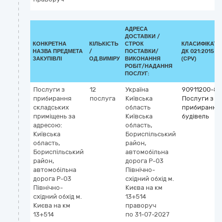
АДРЕСА
ДОСТАВКИ /
КОНКРЕТНА
КІЛЬКІСТЬ
СТРОК
КЛАСИФІКАТО
НАЗВА ПРЕДМЕТА
/
ПОСТАВКИ/
ДК 021:2015
ЗАКУПІВЛІ
ОД.ВИМІРУ
ВИКОНАННЯ
(CPV)
РОБІТ/НАДАННЯ
ПОСЛУГ:
Послуги з
12
Україна
90911200-8
прибирання
послуга
Київська
Послуги з
складських
область
прибирання
приміщень за
Київська
будівель
адресою:
область,
Київська
Бориспільський
область,
район,
Бориспільський
автомобільна
район,
дорога Р-03
автомобільна
Північно-
дорога Р-03
східний обхід м.
Північно-
Києва на км
східний обхід м.
13+514
Києва на км
праворуч
13+514
по 31-07-2027