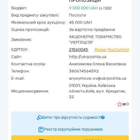
ПРОПОЗИЦІЙ
Бюджет:
9 000 000
UAH
(з ПДВ)
Вид предмету закупівлі:
Послуги
Мінімальний крок аукціону:
45 000 UAH
Оцінка пропозицій:
За вартістю придбання
АКЦІОНЕРНЕ ТОВАРИСТВО
Замовник:
"УКРПОШТА"
ЄДРПОУ:
21560045
Досьє YouControl
Сайт:
http://ukrposhta.ua
Контактна особа:
Анисимова Олена Василівна
Телефон:
380674564592
E-mail:
anysymova-ov@ukrposhta.ua
01001,
Україна
,
Київська
Місцезнаходження:
область,
Київ,
вул. Хрещатик,
22
0
Витяг про відсутність судимості
Реєстр корупційних порушників