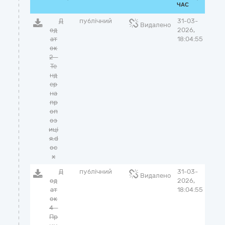
ЧАС
Д
публічний
31-03-
Видалено
од
2026,
ат
18:04:55
ок
2 -
Те
нд
ер
на
пр
оп
оз
иці
я.d
oc
x
Д
публічний
31-03-
Видалено
од
2026,
ат
18:04:55
ок
4 -
Пр