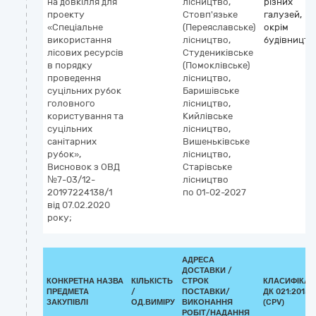
на довкілля для
лісництво,
різних
проекту
Стовп'язьке
галузей,
«Спеціальне
(Переяславське)
окрім
використання
лісництво,
будівництв
лісових ресурсів
Студениківське
в порядку
(Помоклівське)
проведення
лісництво,
суцільних рубок
Баришівське
головного
лісництво,
користування та
Кийлівське
суцільних
лісництво,
санітарних
Вишеньківське
рубок»,
лісництво,
Висновок з ОВД
Старівське
№7-03/12-
лісництво
20197224138/1
по 01-02-2027
від 07.02.2020
року;
АДРЕСА
ДОСТАВКИ /
КОНКРЕТНА НАЗВА
КІЛЬКІСТЬ
СТРОК
КЛАСИФІКАТ
ПРЕДМЕТА
/
ПОСТАВКИ/
ДК 021:2015
ЗАКУПІВЛІ
ОД.ВИМІРУ
ВИКОНАННЯ
(CPV)
РОБІТ/НАДАННЯ