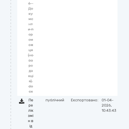
6 -
До
ку
ме
нт
и п
ер
ем
ож
ця
(но
ва
ре
да
кці
я).
do
cx
Пе
публічний
Експортовано:
01-04-
ре
2026,
лік
10:43:43
змі
н в
ід