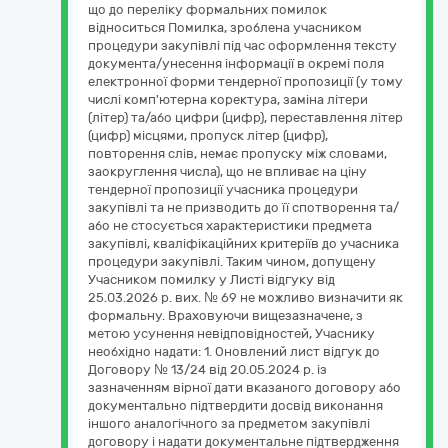
що до переліку формальних помилок
відноситься Помилка, зроблена учасником
процедури закупівлі під час оформлення тексту
документа/унесення інформації в окремі поля
електронної форми тендерної пропозиції (у тому
числі комп'ютерна коректура, заміна літери
(літер) та/або цифри (цифр), переставлення літер
(цифр) місцями, пропуск літер (цифр),
повторення слів, немає пропуску між словами,
заокруглення числа), що не впливає на ціну
тендерної пропозиції учасника процедури
закупівлі та не призводить до її спотворення та/
або не стосується характеристики предмета
закупівлі, кваліфікаційних критеріїв до учасника
процедури закупівлі. Таким чином, допущену
Учасником помилку у Листі відгуку від
25.03.2026 р. вих. № 69 не можливо визначити як
формальну. Враховуючи вищезазначене, з
метою усунення невідповідностей, Учаснику
необхідно надати: 1. Оновлений лист відгук до
Договору № 13/24 від 20.05.2024 р. із
зазначенням вірної дати вказаного договору або
документально підтвердити досвід виконання
іншого аналогічного за предметом закупівлі
договору і надати документальне підтвердження