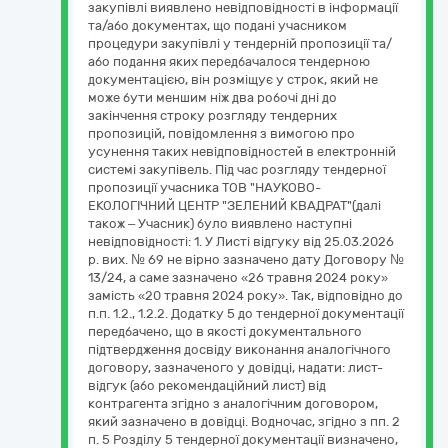
закупівлі виявлено невідповідності в інформації
та/або документах, що подані учасником
процедури закупівлі у тендерній пропозиції та/
або подання яких передбачалося тендерною
документацією, він розміщує у строк, який не
може бути меншим ніж два робочі дні до
закінчення строку розгляду тендерних
пропозицій, повідомлення з вимогою про
усунення таких невідповідностей в електронній
системі закупівель. Під час розгляду тендерної
пропозиції учасника ТОВ "НАУКОВО-
ЕКОЛОГІЧНИЙ ЦЕНТР "ЗЕЛЕНИЙ КВАДРАТ"(далі
також – Учасник) було виявлено наступні
невідповідності: 1. У Листі відгуку від 25.03.2026
р. вих. № 69 не вірно зазначено дату Договору №
13/24, а саме зазначено «26 травня 2024 року»
замість «20 травня 2024 року». Так, відповідно до
п.п. 1.2., 1.2.2. Додатку 5 до тендерної документації
передбачено, що в якості документального
підтвердження досвіду виконання аналогічного
договору, зазначеного у довідці, надати: лист-
відгук (або рекомендаційний лист) від
контрагента згідно з аналогічним договором,
який зазначено в довідці. Водночас, згідно з пп. 2
п. 5 Розділу 5 тендерної документації визначено,