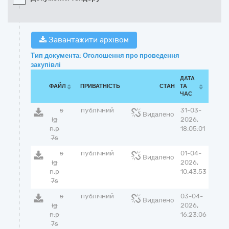
Завантажити архівом
Тип документа: Оголошення про проведення
закупівлі
ДАТА
ФАЙЛ
ПРИВАТНІСТЬ
СТАН
ТА
ЧАС
s
публічний
31-03-
Видалено
ig
2026,
n.p
18:05:01
7s
s
публічний
01-04-
Видалено
ig
2026,
n.p
10:43:53
7s
s
публічний
03-04-
Видалено
ig
2026,
n.p
16:23:06
7s