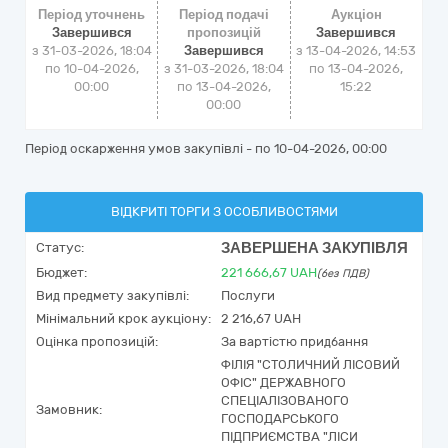
Період уточнень
Період подачі
Аукціон
Завершився
пропозицій
Завершився
з 31-03-2026, 18:04
Завершився
з
13-04-2026, 14:53
по 10-04-2026,
з 31-03-2026, 18:04
по
13-04-2026,
00:00
по 13-04-2026,
15:22
00:00
Період оскарження умов закупівлі - по
10-04-2026, 00:00
ВІДКРИТІ ТОРГИ З ОСОБЛИВОСТЯМИ
ЗАВЕРШЕНА ЗАКУПІВЛЯ
Статус:
Бюджет:
221 666,67
UAH
(без ПДВ)
Вид предмету закупівлі:
Послуги
Мінімальний крок аукціону:
2 216,67 UAH
Оцінка пропозицій:
За вартістю придбання
ФІЛІЯ "СТОЛИЧНИЙ ЛІСОВИЙ
ОФІС" ДЕРЖАВНОГО
СПЕЦІАЛІЗОВАНОГО
Замовник:
ГОСПОДАРСЬКОГО
ПІДПРИЄМСТВА "ЛІСИ