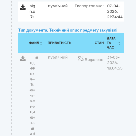
sig
публічний
Експортовано:
07-04-
n.p
2026,
7s
21:34:44
Тип документа: Технічний опис предмету закупівлі
ДАТА
ФАЙЛ
ПРИВАТНІСТЬ
СТАН
ТА
ЧАС
Д
публічний
31-03-
Видалено
од
2026,
ат
18:04:55
ок
1 -
Те
хні
чн
а с
пе
ци
фі
ка
ці
я.d