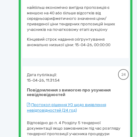
найбільш економічно вигідна пропозиція є
меншою на 40 або більше відсотків від
середньоарифметичного значення ціни/
приведеної ціни тендерних пропозицій інших
учасників на початковому етапі аукціону
Кінцевий строк надання обгрунтування
аномально низької ціни:
15-04-26, 00:00:00
Дата публікації:
24
15-04-26, 11:31:54
Повідомлення з вимогою про усунення
невідповідностей
Протокол рішення УО щодо виявлення
невідповідностей (24 год)
Відповідно до п. 4 Розділу 5 тендерної
документації якщо замовником під час розгляду
тендерної пропозиції учасника процедури