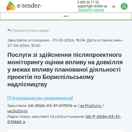
0 800 30 77 55
support@e-tender.ua
UK
Замовити дзвінок
Повернутись назад
Закупівлю оголошено - 31-03-2026, 18:04. Дата останніх змін -
27-04-2026, 10:50
Послуги зі здійснення післяпроектного
моніторингу оцінки впливу на довкілля
у межах впливу планованої діяльності
проектів по Бориспільському
надлісництву
Оголошення про проведення.pdf
Закупівля:
UA-2026-03-31-011576-a
/
на ProZorro
/
на DoZorro
Рядок плану закупівлі та обґрунтування:
UA-P-2026-03-31-
013462-a