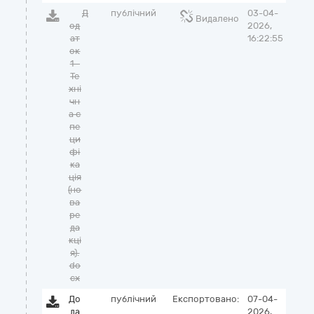
Д
публічний
03-04-
Видалено
од
2026,
ат
16:22:55
ок
1 -
Те
хні
чн
а с
пе
ци
фі
ка
ція
(но
ва
ре
да
кці
я).
do
cx
До
публічний
Експортовано:
07-04-
да
2026,