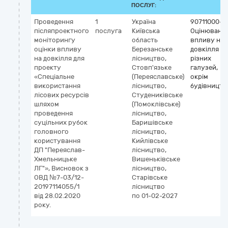
ПОСЛУГ:
Проведення
1
Україна
90711000-4
післяпроектного
послуга
Київська
Оцінюванн
моніторингу
область
впливу на
оцінки впливу
Березанське
довкілля
на довкілля для
лісництво,
різних
проекту
Стовп'язьке
галузей,
«Спеціальне
(Переяславське)
окрім
використання
лісництво,
будівництв
лісових ресурсів
Студениківське
шляхом
(Помоклівське)
проведення
лісництво,
суцільних рубок
Баришівське
головного
лісництво,
користування
Кийлівське
ДП "Переяслав-
лісництво,
Хмельницьке
Вишеньківське
ЛГ"», Висновок з
лісництво,
ОВД №7-03/12-
Старівське
20197114055/1
лісництво
від 28.02.2020
по 01-02-2027
року.