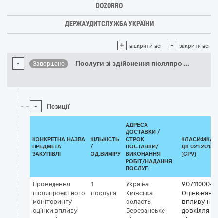
DOZORRO
ДЕРЖАУДИТСЛУЖБА УКРАЇНИ
+
-
відкрити всі
закрити всі
-
Послуги зі здійснення післяпро
...
Завершено
-
Позиції
АДРЕСА
ДОСТАВКИ /
КОНКРЕТНА НАЗВА
КІЛЬКІСТЬ
СТРОК
КЛАСИФІКАТ
ПРЕДМЕТА
/
ПОСТАВКИ/
ДК 021:2015
ЗАКУПІВЛІ
ОД.ВИМІРУ
ВИКОНАННЯ
(CPV)
РОБІТ/НАДАННЯ
ПОСЛУГ:
Проведення
1
Україна
90711000-4
післяпроектного
послуга
Київська
Оцінюванн
моніторингу
область
впливу на
оцінки впливу
Березанське
довкілля