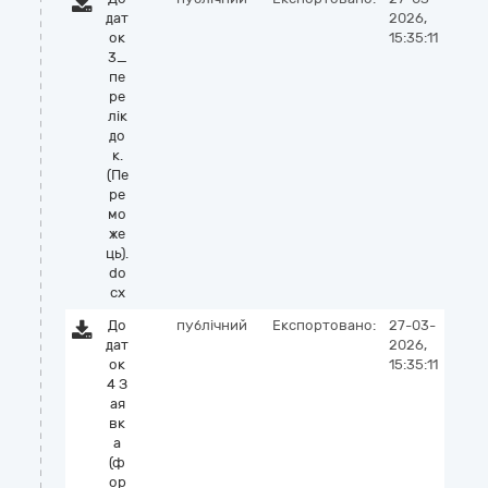
дат
2026,
ок
15:35:11
3_
пе
ре
лік
до
к.
(Пе
ре
мо
же
ць).
do
cx
До
публічний
Експортовано:
27-03-
дат
2026,
ок
15:35:11
4 З
ая
вк
а
(ф
ор