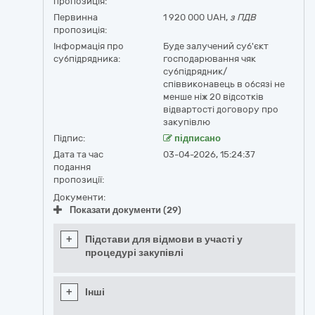
пропозиція:
Первинна
1 920 000 UAH,
з ПДВ
пропозиція:
Інформація про
Буде залучений суб'єкт
субпідрядника:
господарювання чяк
субпідрядник/
співвиконавець в обсязі не
менше ніж 20 відсотків
відвартості договору про
закупівлю
Підпис:
підписано
Дата та час
03-04-2026, 15:24:37
подання
пропозиції:
Документи:
Показати документи (29)
+
Підстави для відмови в участі у
процедурі закупівлі
+
Інші