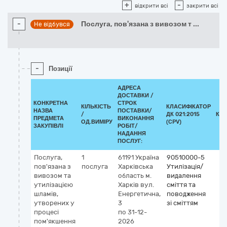
+
-
відкрити всі
закрити всі
-
Послуга, пов'язана з вивозом т
...
Не відбувся
-
Позиції
АДРЕСА
ДОСТАВКИ /
КОНКРЕТНА
СТРОК
КІЛЬКІСТЬ
КЛАСИФІКАТОР
НАЗВА
ПОСТАВКИ/
/
ДК 021:2015
КЛ
ПРЕДМЕТА
ВИКОНАННЯ
ОД.ВИМІРУ
(CPV)
ЗАКУПІВЛІ
РОБІТ/
НАДАННЯ
ПОСЛУГ:
Послуга,
1
61191
Україна
90510000-5
пов'язана з
послуга
Харківська
Утилізація/
вивозом та
область
м.
видалення
утилізацією
Харків
вул.
сміття та
шламів,
Енергетична,
поводження
утворених у
3
зі сміттям
процесі
по 31-12-
пом'якшення
2026