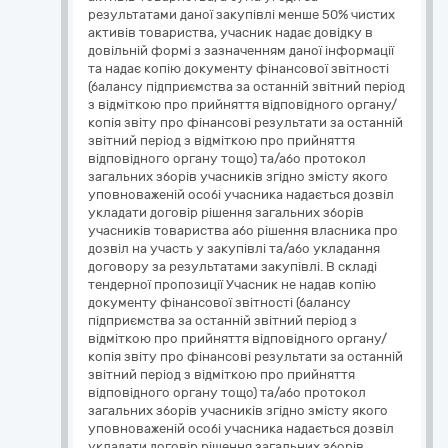
результатами даної закупівлі менше 50% чистих
активів товариства, учасник надає довідку в
довільній формі з зазначенням даної інформації
та надає копію документу фінансової звітності
(балансу підприємства за останній звітний період
з відміткою про прийняття відповідного органу/
копія звіту про фінансові результати за останній
звітний період з відміткою про прийняття
відповідного органу тощо) та/або протокол
загальних зборів учасників згідно змісту якого
уповноваженій особі учасника надається дозвіл
укладати договір рішення загальних зборів
учасників товариства або рішення власника про
дозвіл на участь у закупівлі та/або укладання
договору за результатами закупівлі. В складі
тендерної пропозиції Учасник не надав копію
документу фінансової звітності (балансу
підприємства за останній звітний період з
відміткою про прийняття відповідного органу/
копія звіту про фінансові результати за останній
звітний період з відміткою про прийняття
відповідного органу тощо) та/або протокол
загальних зборів учасників згідно змісту якого
уповноваженій особі учасника надається дозвіл
укладати договір рішення загальних зборів