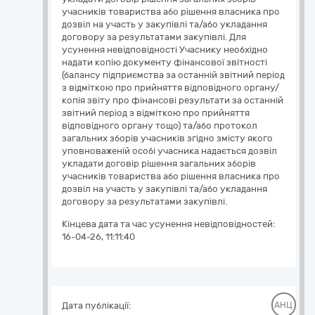
учасників товариства або рішення власника про
дозвіл на участь у закупівлі та/або укладання
договору за результатами закупівлі. Для
усунення невідповідності Учаснику необхідно
надати копію документу фінансової звітності
(балансу підприємства за останній звітний період
з відміткою про прийняття відповідного органу/
копія звіту про фінансові результати за останній
звітний період з відміткою про прийняття
відповідного органу тощо) та/або протокол
загальних зборів учасників згідно змісту якого
уповноваженій особі учасника надається дозвіл
укладати договір рішення загальних зборів
учасників товариства або рішення власника про
дозвіл на участь у закупівлі та/або укладання
договору за результатами закупівлі.
Кінцева дата та час усунення невідповідностей:
16-04-26, 11:11:40
Дата публікації:
АНЦ