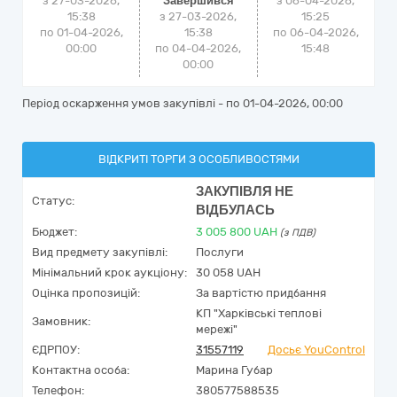
з 27-03-2026,
Завершився
з
06-04-2026,
15:38
з 27-03-2026,
15:25
по 01-04-2026,
15:38
по
06-04-2026,
00:00
по 04-04-2026,
15:48
00:00
Період оскарження умов закупівлі - по
01-04-2026, 00:00
ВІДКРИТІ ТОРГИ З ОСОБЛИВОСТЯМИ
ЗАКУПІВЛЯ НЕ
Статус:
ВІДБУЛАСЬ
Бюджет:
3 005 800
UAH
(з ПДВ)
Вид предмету закупівлі:
Послуги
Мінімальний крок аукціону:
30 058 UAH
Оцінка пропозицій:
За вартістю придбання
КП "Харківські теплові
Замовник:
мережі"
ЄДРПОУ:
31557119
Досьє YouControl
Контактна особа:
Марина Губар
Телефон:
380577588535