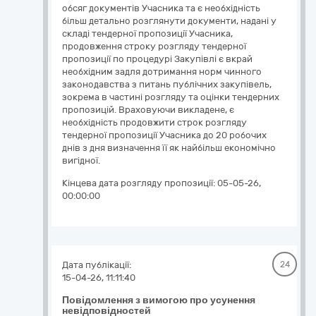
обсяг документів Учасника та є необхідність
більш детально розглянути документи, надані у
складі тендерної пропозиції Учасника,
продовження строку розгляду тендерної
пропозиції по процедурі Закупівлі є вкрай
необхідним задля дотримання норм чинного
законодавства з питань публічних закупівель,
зокрема в частині розгляду та оцінки тендерних
пропозицій. Враховуючи викладене, є
необхідність продовжити строк розгляду
тендерної пропозиції Учасника до 20 робочих
днів з дня визначення її як найбільш економічно
вигідної.
Кінцева дата розгляду пропозиції:
05-05-26,
00:00:00
Дата публікації:
24
15-04-26, 11:11:40
Повідомлення з вимогою про усунення
невідповідностей