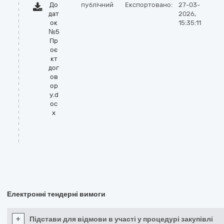
До
публічний
Експортовано:
27-03-
дат
2026,
ок
15:35:11
№5
Пр
оє
кт
дог
ов
ор
у.d
oc
x
Електронні тендерні вимоги
+
Підстави для відмови в участі у процедурі закупівлі