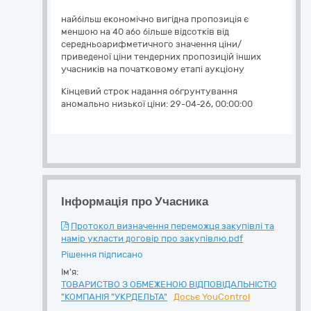
найбільш економічно вигідна пропозиція є
меншою на 40 або більше відсотків від
середньоарифметичного значення ціни/
приведеної ціни тендерних пропозицій інших
учасників на початковому етапі аукціону
Кінцевий строк надання обгрунтування
аномально низької ціни:
29-04-26, 00:00:00
Інформація про Учасника
Протокол визначення переможця закупівлі та
намір укласти договір про закупівлю.pdf
Рішення підписано
Ім'я:
ТОВАРИСТВО З ОБМЕЖЕНОЮ ВІДПОВІДАЛЬНІСТЮ
"КОМПАНІЯ "УКРДЕЛЬТА"
Досьє YouControl