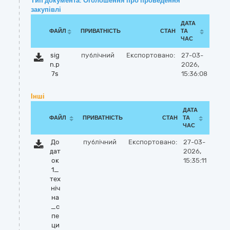
Тип документа: Оголошення про проведення
закупівлі
ДАТА
ФАЙЛ
ПРИВАТНІСТЬ
СТАН
ТА
ЧАС
sig
публічний
Експортовано:
27-03-
n.p
2026,
7s
15:36:08
Інші
ДАТА
ФАЙЛ
ПРИВАТНІСТЬ
СТАН
ТА
ЧАС
До
публічний
Експортовано:
27-03-
дат
2026,
ок
15:35:11
1_
тех
ніч
на
_с
пе
ци