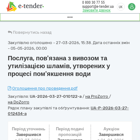
0 800 30 77 55
support@e-tender.ua
UK
Замовити дзвінок
Повернутись назад
Закупівлю оголошено - 27-03-2026, 15:38. Дата останніх змін
- 05-05-2026, 00:00
Послуга, пов'язана з вивозом та
утилізацією шламів, утворених у
процесі пом'якшення води
Оголошення про проведення.pdf
Закупівля:
UA-2026-03-27-010122-a
/
на ProZorro
/
на DoZorro
Рядок плану закупівлі та обґрунтування:
UA-P-2026-03-27-
012434-a
Період уточнень
Період подачі
Аукціон
Завершився
пропозицій
Завершився