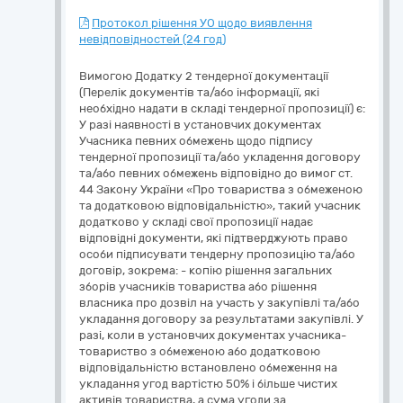
Протокол рішення УО щодо виявлення
невідповідностей (24 год)
Вимогою Додатку 2 тендерної документації
(Перелік документів та/або інформації, які
необхідно надати в складі тендерної пропозиції) є:
У разі наявності в установчих документах
Учасника певних обмежень щодо підпису
тендерної пропозиції та/або укладення договору
та/або певних обмежень відповідно до вимог ст.
44 Закону України «Про товариства з обмеженою
та додатковою відповідальністю», такий учасник
додатково у складі свої пропозиції надає
відповідні документи, які підтверджують право
особи підписувати тендерну пропозицію та/або
договір, зокрема: - копію рішення загальних
зборів учасників товариства або рішення
власника про дозвіл на участь у закупівлі та/або
укладання договору за результатами закупівлі. У
разі, коли в установчих документах учасника-
товариство з обмеженою або додатковою
відповідальністю встановлено обмеження на
укладання угод вартістю 50% і більше чистих
активів товариства, а сума угоди за