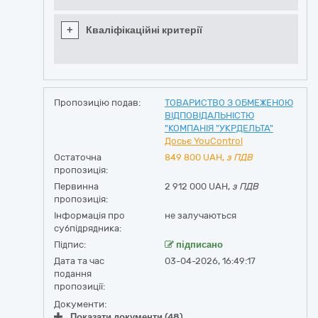
+
Кваліфікаційні критерії
Пропозицію подав:
ТОВАРИСТВО З ОБМЕЖЕНОЮ
ВІДПОВІДАЛЬНІСТЮ
"КОМПАНІЯ "УКРДЕЛЬТА"
Досьє YouControl
Остаточна
849 800
UAH,
з ПДВ
пропозиція:
Первинна
2 912 000 UAH,
з ПДВ
пропозиція:
Інформація про
не залучаються
субпідрядника:
Підпис:
підписано
Дата та час
03-04-2026, 16:49:17
подання
пропозиції:
Документи:
Показати документи (48)