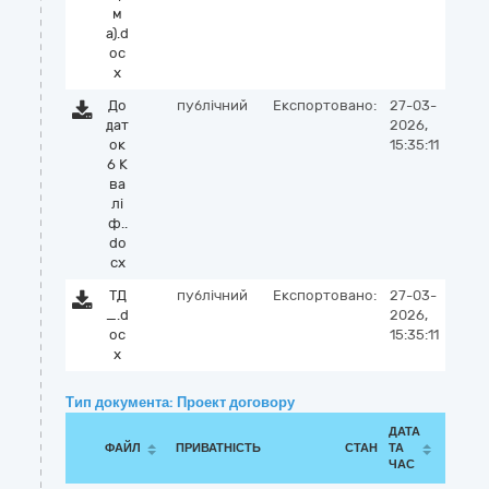
м
а).d
oc
x
До
публічний
Експортовано:
27-03-
дат
2026,
ок
15:35:11
6 К
ва
лі
ф..
do
cx
ТД
публічний
Експортовано:
27-03-
_.d
2026,
oc
15:35:11
x
Тип документа: Проект договору
ДАТА
ФАЙЛ
ПРИВАТНІСТЬ
СТАН
ТА
ЧАС