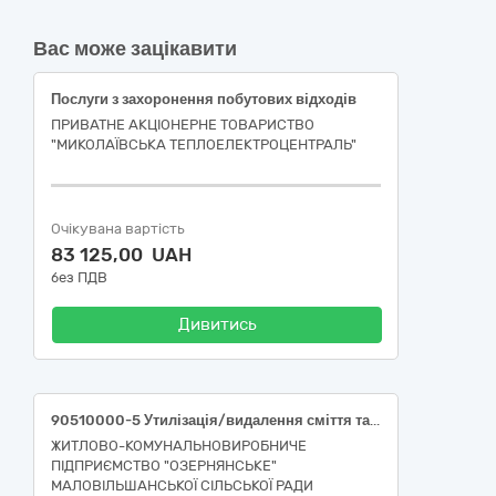
Вас може зацікавити
Послуги з захоронення побутових відходів
ПРИВАТНЕ АКЦІОНЕРНЕ ТОВАРИСТВО
"МИКОЛАЇВСЬКА ТЕПЛОЕЛЕКТРОЦЕНТРАЛЬ"
Очікувана вартість
83 125,00 UAH
без ПДВ
Дивитись
90510000-5 Утилізація/видалення сміття та поводження зі сміттям (Послуги з управління побутовими відходами, а саме: послуги з видалення відходів на спеціально відведеному полігоні)
ЖИТЛОВО-КОМУНАЛЬНОВИРОБНИЧЕ
ПІДПРИЄМСТВО "ОЗЕРНЯНСЬКЕ"
МАЛОВІЛЬШАНСЬКОЇ СІЛЬСЬКОЇ РАДИ