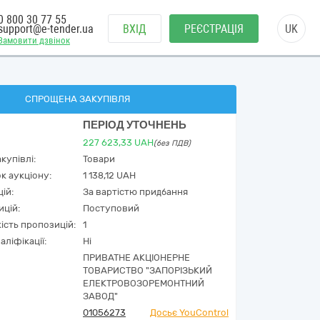
0 800 30 77 55
support@e-tender.ua
ВХІД
РЕЄСТРАЦІЯ
UK
Замовити дзвінок
СПРОЩЕНА ЗАКУПІВЛЯ
ПЕРІОД УТОЧНЕНЬ
227 623,33
UAH
(без ПДВ)
купівлі:
Товари
к аукціону:
1 138,12 UAH
ій:
За вартістю придбання
ицій:
Поступовий
кість пропозицій:
1
аліфікації:
Ні
ПРИВАТНЕ АКЦІОНЕРНЕ
ТОВАРИСТВО "ЗАПОРІЗЬКИЙ
ЕЛЕКТРОВОЗОРЕМОНТНИЙ
ЗАВОД"
01056273
Досьє YouControl