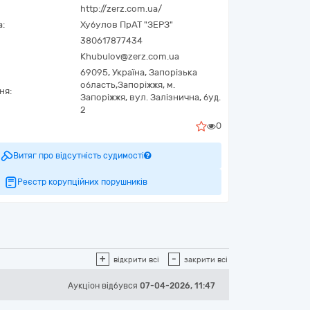
http://zerz.com.ua/
а:
Хубулов ПрАТ "ЗЕРЗ"
380617877434
Khubulov@zerz.com.ua
69095,
Україна
,
Запорізька
область,
Запоріжжя,
м.
ня:
Запоріжжя, вул. Залізнична, буд.
2
0
Витяг про відсутність судимості
Реєстр корупційних порушників
+
-
відкрити всі
закрити всі
Аукціон відбувся
07-04-2026, 11:47