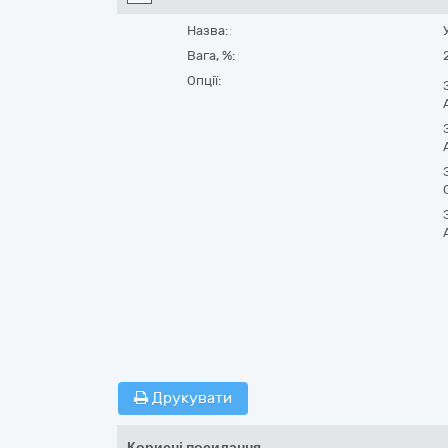
Назва:
Вага, %:
Опції:
Друкувати
Корисні посилання