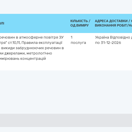
КІЛЬКІСТЬ /
АДРЕСА ДОСТАВКИ /
ВЛІ
ОД.ВИМІРУ
ВИКОНАННЯ РОБІТ/Н
речовин в атмосферне повітря ЗУ
1
Україна
Відповідно 
" ст.10,11, Правила експлуатації
послуга
по 31-12-2026
на викиди забруднюючих речовин в
ми джерелами, метрологічно
вимірювань концентрацій