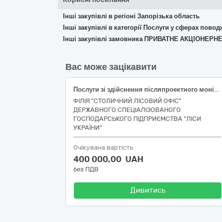
Інші закупівлі в регіоні Запорізька область
Інші закупівлі в категорії Послуги у сферах пово
Інші закупівлі замовника ПРИВАТНЕ АКЦІОН
Вас може зацікавити
Послуги зі здійснення післяпроектного моніторингу оцінки впливу на довкілля у межах впливу планованої діяльності проектів по Білоцерківському надлісництву
ФІЛІЯ "СТОЛИЧНИЙ ЛІСОВИЙ ОФІС"
ДЕРЖАВНОГО СПЕЦІАЛІЗОВАНОГО
ГОСПОДАРСЬКОГО ПІДПРИЄМСТВА "ЛІСИ
УКРАЇНИ"
Очікувана вартість
400 000,00 UAH
без ПДВ
Дивитись