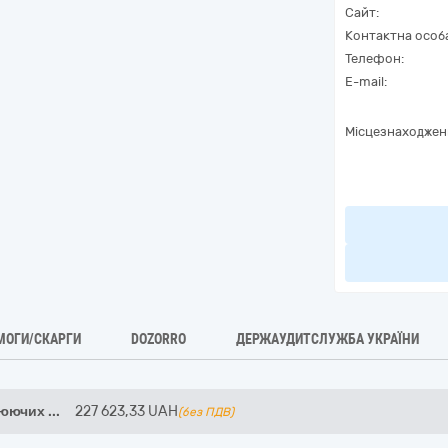
Сайт:
Контактна особ
Телефон:
E-mail:
Місцезнаходжен
МОГИ/СКАРГИ
DOZORRO
ДЕРЖАУДИТСЛУЖБА УКРАЇНИ
нюючих
...
227 623,33
UAH
(без ПДВ)