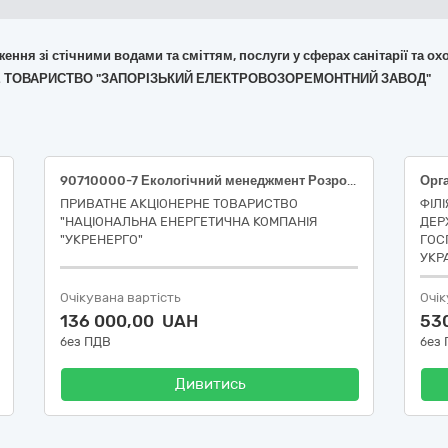
дження зі стічними водами та сміттям, послуги у сферах санітарії та о
ЕРНЕ ТОВАРИСТВО "ЗАПОРІЗЬКИЙ ЕЛЕКТРОВОЗОРЕМОНТНИЙ ЗАВОД"
90710000-7 Екологічний менеджмент Розробка документів для отримання дозволу на спецводокористування та розрахунок гранично допустимих скидів на об’єктах НЕК «Укренерго»
ПРИВАТНЕ АКЦІОНЕРНЕ ТОВАРИСТВО
ФІЛ
"НАЦІОНАЛЬНА ЕНЕРГЕТИЧНА КОМПАНІЯ
ДЕР
"УКРЕНЕРГО"
ГОС
УКР
Очікувана вартість
Очік
136 000,00 UAH
53
без ПДВ
без
Дивитись