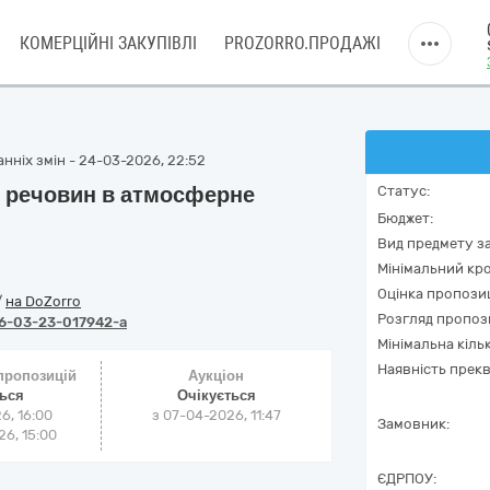
КОМЕРЦІЙНІ ЗАКУПІВЛІ
PROZORRO.ПРОДАЖІ
нніх змін - 24-03-2026, 22:52
 речовин в атмосферне
Статус:
Бюджет:
Вид предмету за
Мінімальний кро
Оцінка пропозиц
/
на DoZorro
Розгляд пропоз
6-03-23-017942-a
Мінімальна кіль
Наявність прекв
 пропозицій
Аукціон
ться
Очікується
6, 16:00
з
07-04-2026, 11:47
Замовник:
6, 15:00
ЄДРПОУ: