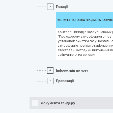
-
Позиції
КОНКРЕТНА НАЗВА ПРЕДМЕТА ЗАКУПІ
Контроль викидів забруднюючих 
"Про охорону атмосферного повітря
установок очистки газу, Дозвіл 
атмосферне повітря стаціонарни
атестовані методики виконання 
забруднюючих речовин
+
Інформація по лоту
-
Пропозиції
-
Документи тендеру