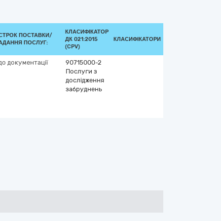
КЛАСИФІКАТОР
СТРОК ПОСТАВКИ/
ДК 021:2015
КЛАСИФІКАТОРИ
АДАННЯ ПОСЛУГ:
(CPV)
до документації
90715000-2
Послуги з
дослідження
забруднень