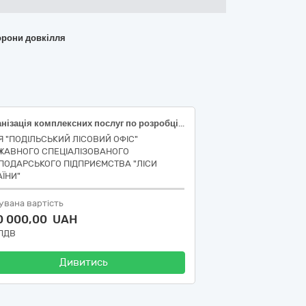
хорони довкілля
Організація комплексних послуг по розробці, збору даних необхідних для проведення процедури оцінки впливу на довкілля в порядку спеціального використання лісових ресурсів Бережанського надлісництва Філії «Подільський лісовий офіс» ДП «Ліси України»
ІЯ "ПОДІЛЬСЬКИЙ ЛІСОВИЙ ОФІС"
ЖАВНОГО СПЕЦІАЛІЗОВАНОГО
ПОДАРСЬКОГО ПІДПРИЄМСТВА "ЛІСИ
АЇНИ"
увана вартість
0 000,00 UAH
 ПДВ
Дивитись