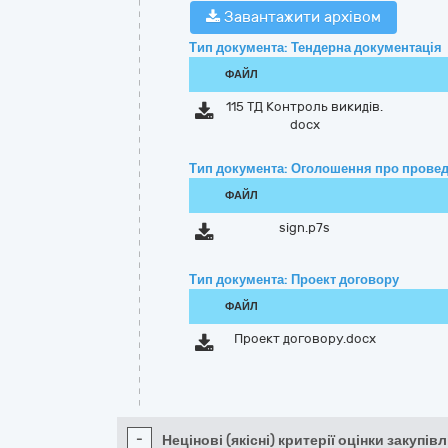
Завантажити архівом
Тип документа: Тендерна документація
ФАЙЛ
115 ТД Контроль викидів.
docx
Тип документа: Оголошення про провед
ФАЙЛ
sign.p7s
Тип документа: Проект договору
ФАЙЛ
Проект договору.docx
-
Нецінові (якісні) критерії оцінки закупівл