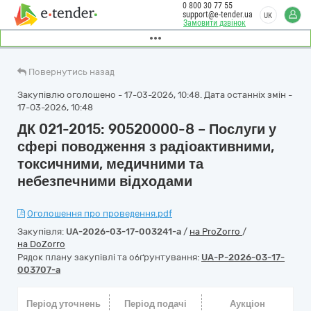
0 800 30 77 55
support@e-tender.ua
UK
Замовити дзвінок
Повернутись назад
Закупівлю оголошено - 17-03-2026, 10:48. Дата останніх змін -
17-03-2026, 10:48
ДК 021-2015: 90520000-8 – Послуги у
сфері поводження з радіоактивними,
токсичними, медичними та
небезпечними відходами
Оголошення про проведення.pdf
Закупівля:
UA-2026-03-17-003241-a
/
на ProZorro
/
на DoZorro
Рядок плану закупівлі та обґрунтування:
UA-P-2026-03-17-
003707-a
Період уточнень
Період подачі
Аукціон