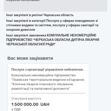
Інші закупівлі в регіоні Черкаська область
Інші закупівлі в категорії Послуги у сферах поводження зі
стічними водами та сміттям, послуги у сферах санітарії та
охорони довкілля
Інші закупівлі замовника КОМУНАЛЬНЕ НЕКОМЕРЦІЙНЕ
ПІДПРИЄМСТВО "ЧЕРКАСЬКА ОБЛАСНА ДИТЯЧА ЛІКАРНЯ
ЧЕРКАСЬКОЇ ОБЛАСНОЇ РАДИ"
Вас може зацікавити
Послуги з організації управління небезпечними відходами: комплекс операцій збирання та з подальшим обробленням небезпечних відходів, перевезення та знищення наркотичних засобів, психотропних речовин
Комунальне некомерційне підприємство
"Львівське територіальне медичне об'єднання
"Клінічна лікарня планового лікування,
реабілітації та паліативної допомоги"
Очікувана вартість
1 500 000,00 UAH
з ПДВ