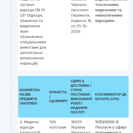
органні
Черкаси
токсичними,
відходи (18 01
проспект
медичними та
03* Відходи,
Перемоги,
небезпечними
збирання та
будинок 16
відходами
видалення
по 31-12-
яких
2026
обумовлено
спеціальними
вимогами для
запобігання
виникненню
інфекцій)
АДРЕСА
ДОСТАВКИ /
КОНКРЕТНА
СТРОК
КІЛЬКІСТЬ
НАЗВА
ПОСТАВКИ/
КЛАСИФІКАТОР ДК
/
К
ПРЕДМЕТА
ВИКОНАННЯ
021:2015 (CPV)
ОД.ВИМІРУ
ЗАКУПІВЛІ
РОБІТ/
НАДАННЯ
ПОСЛУГ:
2. Медичні
100
18029
90520000-8
відходи
кілограм
Україна
Послуги у сфері
категорії В:
Черкаська
поводження з