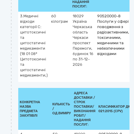
НАДАННЯ
ПОСЛУГ:
3.Медичні
60
18029
90520000-8
відходи
кілограм
Україна
Послуги у сфері
категорії С:
Черкаська
поводження з
цитотоксичні
область
радіоактивними,
та
Черкаси
токсичними,
цитостатичні
проспект
медичними та
медикаменти
Перемоги,
небезпечними
(18 01 08*
будинок 16
відходами
Цитотоксичні
по 31-12-
та
2026
цитостатичні
медикаменти;)
АДРЕСА
ДОСТАВКИ /
КОНКРЕТНА
СТРОК
КІЛЬКІСТЬ
НАЗВА
ПОСТАВКИ/
КЛАСИФІКАТОР ДК
/
ПРЕДМЕТА
ВИКОНАННЯ
021:2015 (CPV)
ОД.ВИМІРУ
ЗАКУПІВЛІ
РОБІТ/
НАДАННЯ
ПОСЛУГ: