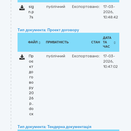
sig
публічний
Експортовано:
17-03-
n.p
2026,
7s
10:48:42
Тип документа: Проект договору
ДАТА
ФАЙЛ
ПРИВАТНІСТЬ
СТАН
ТА
ЧАС
Пр
публічний
Експортовано:
17-03-
оє
2026,
кт
10:47:02
до
го
во
ру
20
26
р..
do
cx
Тип документа: Тендерна документація