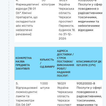
4.
50
18029
90520000-8
Фармацевтичні
кілограм
Україна
Послуги у сфері
відходи (18 01
Черкаська
поводження з
06* Хімічні
область
радіоактивними,
препарати, що
Черкаси
токсичними,
складаються
проспект
медичними та
або містять
Перемоги,
небезпечними
небезпечні
будинок 16
відходами
речовини)
по 31-12-
2026
АДРЕСА
ДОСТАВКИ /
КОНКРЕТНА
СТРОК
КІЛЬКІСТЬ
НАЗВА
ПОСТАВКИ/
КЛАСИФІКАТОР ДК
/
ПРЕДМЕТА
ВИКОНАННЯ
021:2015 (CPV)
ОД.ВИМІРУ
ЗАКУПІВЛІ
РОБІТ/
НАДАННЯ
ПОСЛУГ:
5.
1 000
18029
90520000-8
Відпрацьовані
штука
Україна
Послуги у сфері
люмінісцентні
Черкаська
поводження з
лампи та
область
радіоактивними,
термометри
Черкаси
токсичними,
(06 04 04*
проспект
медичними та