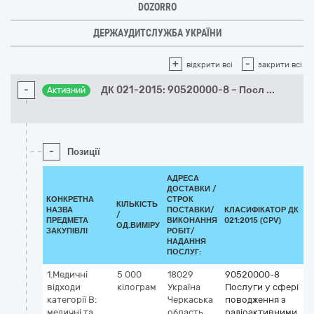
DOZORRO
ДЕРЖАУДИТСЛУЖБА УКРАЇНИ
+
-
відкрити всі
закрити всі
-
ДК 021-2015: 90520000-8 – Посл
...
Активний
-
Позиції
АДРЕСА
ДОСТАВКИ /
КОНКРЕТНА
СТРОК
КІЛЬКІСТЬ
НАЗВА
ПОСТАВКИ/
КЛАСИФІКАТОР ДК
/
К
ПРЕДМЕТА
ВИКОНАННЯ
021:2015 (CPV)
ОД.ВИМІРУ
ЗАКУПІВЛІ
РОБІТ/
НАДАННЯ
ПОСЛУГ:
1.Медичні
5 000
18029
90520000-8
відходи
кілограм
Україна
Послуги у сфері
категорії В:
Черкаська
поводження з
медичні та
область
радіоактивними,