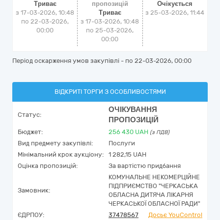
Триває
пропозицій
Очікується
з 17-03-2026, 10:48
Триває
з
25-03-2026, 11:44
по 22-03-2026,
з 17-03-2026, 10:48
00:00
по 25-03-2026,
00:00
Період оскарження умов закупівлі - по
22-03-2026, 00:00
ВІДКРИТІ ТОРГИ З ОСОБЛИВОСТЯМИ
ОЧІКУВАННЯ
Статус:
ПРОПОЗИЦІЙ
Бюджет:
256 430
UAH
(з ПДВ)
Вид предмету закупівлі:
Послуги
Мінімальний крок аукціону:
1 282,15 UAH
Оцінка пропозицій:
За вартістю придбання
КОМУНАЛЬНЕ НЕКОМЕРЦІЙНЕ
ПІДПРИЄМСТВО "ЧЕРКАСЬКА
Замовник:
ОБЛАСНА ДИТЯЧА ЛІКАРНЯ
ЧЕРКАСЬКОЇ ОБЛАСНОЇ РАДИ"
ЄДРПОУ:
37478567
Досьє YouControl