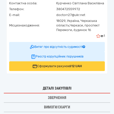
Контактна особа:
Курченко Світлана Василівна
Телефон:
380472559972
E-mail:
doctorr27@ukr.net
18029,
Україна
,
Черкаська
Місцезнаходження:
область,
Черкаси,
проспект
Перемоги, будинок 16
1
Витяг про відсутність судимості
Реєстр корупційних порушників
Сформувати рахунок
612 UAH
ДЕТАЛІ ЗАКУПІВЛІ
ЗВЕРНЕННЯ
ВИМОГИ/СКАРГИ