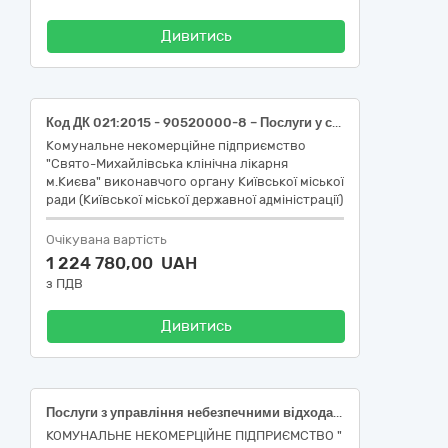
Дивитись
Код ДК 021:2015 - 90520000-8 – Послуги у сфері поводження з радіоактивними, токсичними, медичними та небезпечними відходами.
Комунальне некомерційне підприємство
"Свято-Михайлівська клінічна лікарня
м.Києва" виконавчого органу Київської міської
ради (Київської міської державної адміністрації)
Очікувана вартість
1 224 780,00 UAH
з ПДВ
Дивитись
Послуги з управління небезпечними відходами (приймання та зберігання, оброблення/видалення відходів).
КОМУНАЛЬНЕ НЕКОМЕРЦІЙНЕ ПІДПРИЄМСТВО "