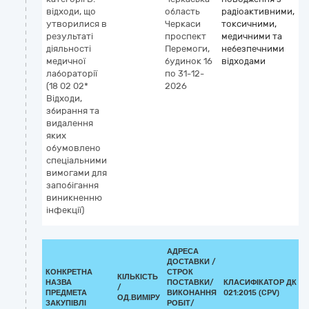
відходи, що
область
радіоактивними,
утворилися в
Черкаси
токсичними,
результаті
проспект
медичними та
діяльності
Перемоги,
небезпечними
медичної
будинок 16
відходами
лабораторії
по 31-12-
(18 02 02*
2026
Відходи,
збирання та
видалення
яких
обумовлено
спеціальними
вимогами для
запобігання
виникненню
інфекції)
АДРЕСА
ДОСТАВКИ /
КОНКРЕТНА
СТРОК
КІЛЬКІСТЬ
НАЗВА
ПОСТАВКИ/
КЛАСИФІКАТОР ДК
/
ПРЕДМЕТА
ВИКОНАННЯ
021:2015 (CPV)
ОД.ВИМІРУ
ЗАКУПІВЛІ
РОБІТ/