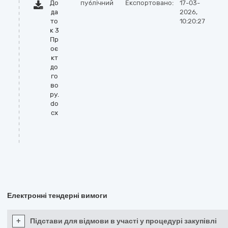
До
публічний
Експортовано:
17-03-
да
2026,
то
10:20:27
к 3
Пр
оє
кт
до
го
во
ру.
do
cx
Електронні тендерні вимоги
+
Підстави для відмови в участі у процедурі закупівлі