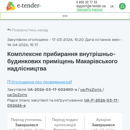
0 800 30 77 55
support@e-tender.ua
UK
Замовити дзвінок
Повернутись назад
Закупівлю оголошено - 17-03-2026, 10:20. Дата останніх змін -
14-04-2026, 15:17
Комплексне прибирання внутрішньо-
будинкових приміщень Макарівського
надлісництва
Оголошення про проведення.pdf
Закупівля:
UA-2026-03-17-002400-a
/
на ProZorro
/
на DoZorro
Рядок плану закупівлі та обґрунтування:
UA-P-2026-03-17-
002626-a
Період уточнень
Період подачі
Аукціон
Завершився
пропозицій
Завершився