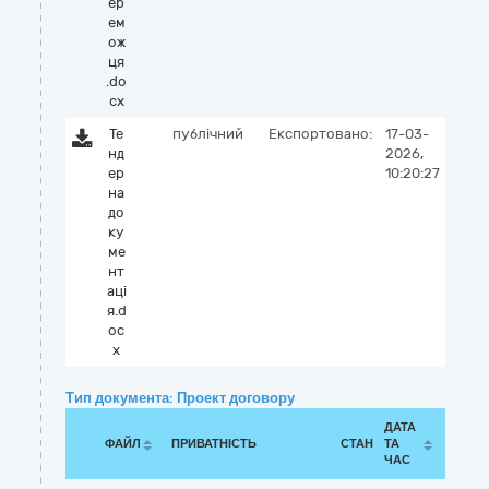
ер
ем
ож
ця
.do
cx
Те
публічний
Експортовано:
17-03-
нд
2026,
ер
10:20:27
на
до
ку
ме
нт
аці
я.d
oc
x
Тип документа: Проект договору
ДАТА
ФАЙЛ
ПРИВАТНІСТЬ
СТАН
ТА
ЧАС