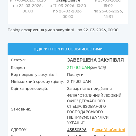
з 17-03-2026, 10:20
Завершився
з
25-03-2026,
по 22-03-2026,
з 17-03-2026, 10:20
15:02
00:00
по 25-03-2026,
по
25-03-2026,
00:00
15:31
Період оскарження умов закупівлі - по
22-03-2026, 00:00
ВІДКРИТІ ТОРГИ З ОСОБЛИВОСТЯМИ
ЗАВЕРШЕНА ЗАКУПІВЛЯ
Статус:
Бюджет:
211 482
UAH
(без ПДВ)
Вид предмету закупівлі:
Послуги
Мінімальний крок аукціону:
2 114,82 UAH
Оцінка пропозицій:
За вартістю придбання
ФІЛІЯ "СТОЛИЧНИЙ ЛІСОВИЙ
ОФІС" ДЕРЖАВНОГО
СПЕЦІАЛІЗОВАНОГО
Замовник:
ГОСПОДАРСЬКОГО
ПІДПРИЄМСТВА "ЛІСИ
УКРАЇНИ"
ЄДРПОУ:
45530596
Досьє YouControl