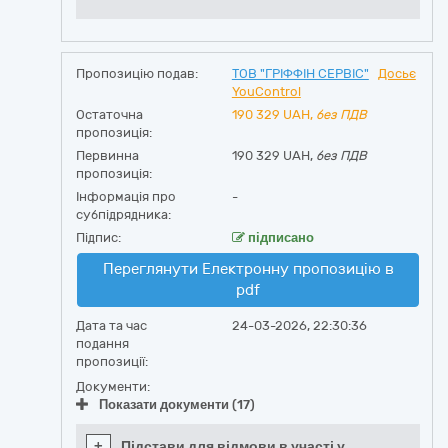
Пропозицію подав:
ТОВ "ГРІФФІН СЕРВІС"
Досьє
YouControl
Остаточна
190 329
UAH,
без ПДВ
пропозиція:
Первинна
190 329 UAH,
без ПДВ
пропозиція:
Інформація про
-
субпідрядника:
Підпис:
підписано
Переглянути Електронну пропозицію в
pdf
Дата та час
24-03-2026, 22:30:36
подання
пропозиції:
Документи:
Показати документи (17)
+
Підстави для відмови в участі у