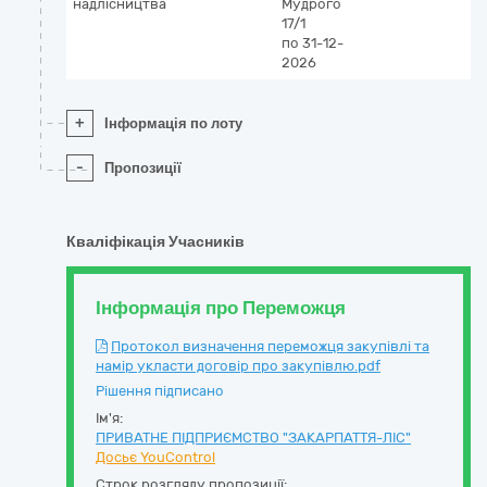
надлісництва
Мудрого
17/1
по 31-12-
2026
+
Інформація по лоту
-
Пропозиції
Кваліфікація Учасників
Інформація про Переможця
Протокол визначення переможця закупівлі та
намір укласти договір про закупівлю.pdf
Рішення підписано
Ім'я:
ПРИВАТНЕ ПІДПРИЄМСТВО "ЗАКАРПАТТЯ-ЛІС"
Досьє YouControl
Строк розгляду пропозиції: