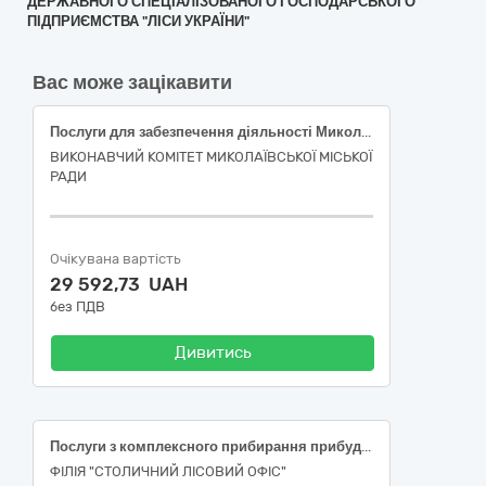
ДЕРЖАВНОГО СПЕЦІАЛІЗОВАНОГО ГОСПОДАРСЬКОГО
ПІДПРИЄМСТВА "ЛІСИ УКРАЇНИ"
Вас може зацікавити
Послуги для забезпечення діяльності Миколаївського міського молодіжного простору згідно ДК 021:2015 - 90910000-9 - Послуги з прибирання (Клінінгові послуги)
ВИКОНАВЧИЙ КОМІТЕТ МИКОЛАЇВСЬКОЇ МІСЬКОЇ
РАДИ
Очікувана вартість
29 592,73 UAH
без ПДВ
Дивитись
Послуги з комплексного прибирання прибудинкових територій адміністративних приміщень філії "Столичний лісовий офіс"
ФІЛІЯ "СТОЛИЧНИЙ ЛІСОВИЙ ОФІС"