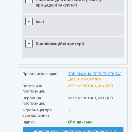
процедурі закупівлі
+
Інші
+
Кваліфікаційні критерії
Пропозицію подав:
ТОВ "ФАЙНА ПЕРСПЕКТИВА"
Досьє YouControl
Остаточна
197 267,85
UAH,
без ПДВ
пропозиція:
Первинна
197 267,85 UAH,
без ПДВ
пропозиція:
Інформація про
-
субпідрядника:
Підпис:
підписано
Переглянути Електронну пропозицію в