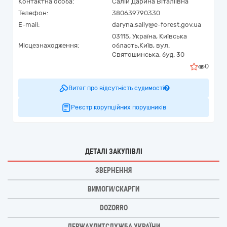
Контактна особа:
Салій Дарина Віталіївна
Телефон:
380639790330
E-mail:
daryna.saliy@e-forest.gov.ua
03115,
Україна
,
Київська
Місцезнаходження:
область,
Київ,
вул.
Святошинська, буд. 30
0
Витяг про відсутність судимості
Реєстр корупційних порушників
ДЕТАЛІ ЗАКУПІВЛІ
ЗВЕРНЕННЯ
ВИМОГИ/СКАРГИ
DOZORRO
ДЕРЖАУДИТСЛУЖБА УКРАЇНИ