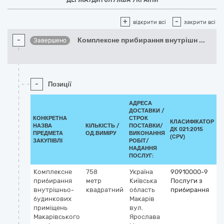
+
-
відкрити всі
закрити всі
-
Комплексне прибирання внутрішн
...
Завершено
-
Позиції
АДРЕСА
ДОСТАВКИ /
КОНКРЕТНА
СТРОК
КЛАСИФІКАТОР
НАЗВА
КІЛЬКІСТЬ /
ПОСТАВКИ/
ДК 021:2015
К
ПРЕДМЕТА
ОД.ВИМІРУ
ВИКОНАННЯ
(CPV)
ЗАКУПІВЛІ
РОБІТ/
НАДАННЯ
ПОСЛУГ:
Комплексне
758
Україна
90910000-9
прибирання
метр
Київська
Послуги з
внутрішньо-
квадратний
область
прибирання
будинкових
Макарів
приміщень
вул.
Макарівського
Ярослава