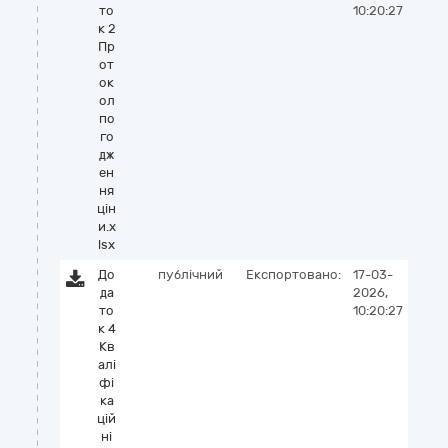
то
10:20:27
к 2
Пр
от
ок
ол
по
го
дж
ен
ня
цін
и.x
lsx
До
публічний
Експортовано:
17-03-
да
2026,
то
10:20:27
к 4
Кв
алі
фі
ка
цій
ні