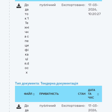
До
публічний
Експортовано:
17-03-
да
2026,
то
10:20:27
к 1
Те
хні
чн
а с
пе
ци
фі
ка
ці
я.d
oc
x
Тип документа: Тендерна документація
ДАТА
ФАЙЛ
ПРИВАТНІСТЬ
СТАН
ТА
ЧАС
До
публічний
Експортовано:
17-03-
да
2026,