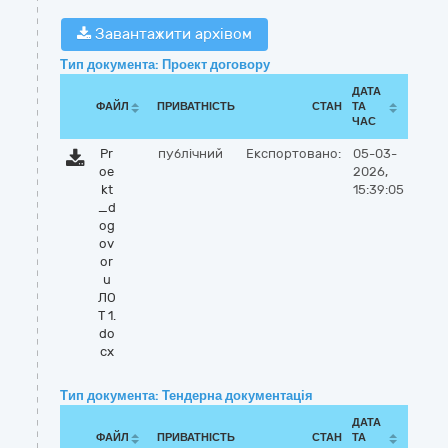
Завантажити архівом
Тип документа: Проект договору
ДАТА
ФАЙЛ
ПРИВАТНІСТЬ
СТАН
ТА
ЧАС
Pr
публічний
Експортовано:
05-03-
oe
2026,
kt
15:39:05
_d
og
ov
or
u
ЛО
Т 1.
do
cx
Тип документа: Тендерна документація
ДАТА
ФАЙЛ
ПРИВАТНІСТЬ
СТАН
ТА