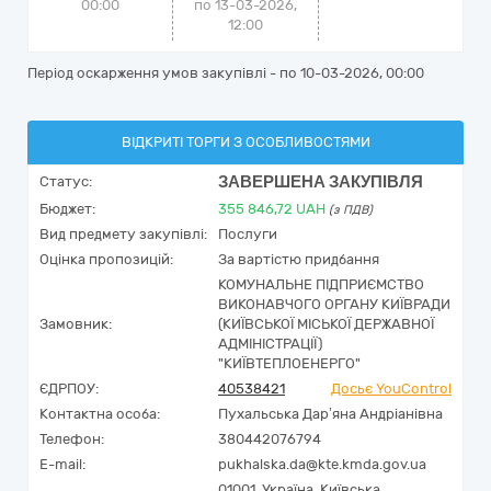
00:00
по 13-03-2026,
12:00
Період оскарження умов закупівлі - по
10-03-2026, 00:00
ВІДКРИТІ ТОРГИ З ОСОБЛИВОСТЯМИ
ЗАВЕРШЕНА ЗАКУПІВЛЯ
Статус:
Бюджет:
355 846,72
UAH
(з ПДВ)
Вид предмету закупівлі:
Послуги
Оцінка пропозицій:
За вартістю придбання
КОМУНАЛЬНЕ ПІДПРИЄМСТВО
ВИКОНАВЧОГО ОРГАНУ КИЇВРАДИ
Замовник:
(КИЇВСЬКОЇ МІСЬКОЇ ДЕРЖАВНОЇ
АДМІНІСТРАЦІЇ)
"КИЇВТЕПЛОЕНЕРГО"
ЄДРПОУ:
40538421
Досьє YouControl
Контактна особа:
Пухальська Дар’яна Андріанівна
Телефон:
380442076794
E-mail:
pukhalska.da@kte.kmda.gov.ua
01001,
Україна
,
Київська