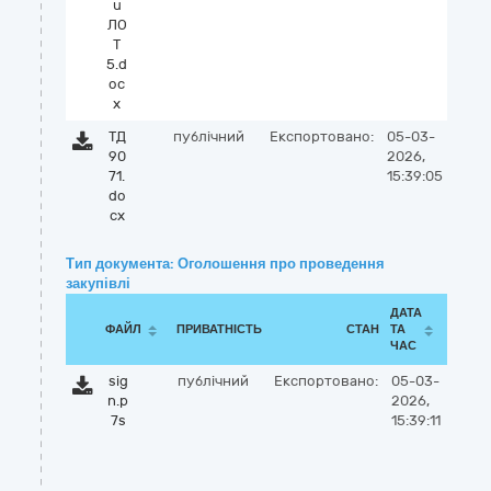
u
ЛО
Т
5.d
oc
x
ТД
публічний
Експортовано:
05-03-
90
2026,
71.
15:39:05
do
cx
Тип документа: Оголошення про проведення
закупівлі
ДАТА
ФАЙЛ
ПРИВАТНІСТЬ
СТАН
ТА
ЧАС
sig
публічний
Експортовано:
05-03-
n.p
2026,
7s
15:39:11