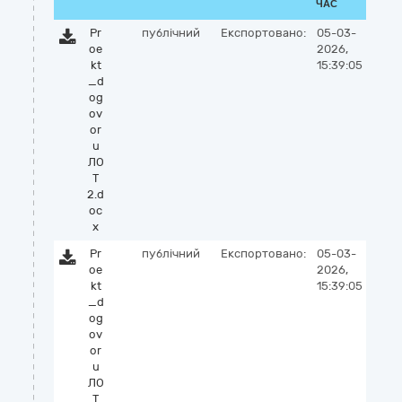
ЧАС
Pr
публічний
Експортовано:
05-03-
oe
2026,
kt
15:39:05
_d
og
ov
or
u
ЛО
Т
2.d
oc
x
Pr
публічний
Експортовано:
05-03-
oe
2026,
kt
15:39:05
_d
og
ov
or
u
ЛО
Т