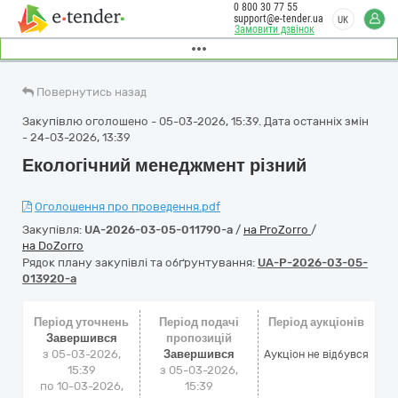
0 800 30 77 55
support@e-tender.ua
UK
Замовити дзвінок
Повернутись назад
Закупівлю оголошено - 05-03-2026, 15:39. Дата останніх змін
- 24-03-2026, 13:39
Екологічний менеджмент різний
Оголошення про проведення.pdf
Закупівля:
UA-2026-03-05-011790-a
/
на ProZorro
/
на DoZorro
Рядок плану закупівлі та обґрунтування:
UA-P-2026-03-05-
013920-a
Період уточнень
Період подачі
Період аукціонів
Завершився
пропозицій
з 05-03-2026,
Завершився
Аукціон не відбувся
15:39
з 05-03-2026,
по 10-03-2026,
15:39