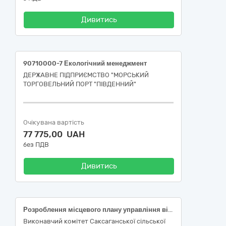
Дивитись
90710000-7 Екологічний менеджмент
ДЕРЖАВНЕ ПІДПРИЄМСТВО "МОРСЬКИЙ
ТОРГОВЕЛЬНИЙ ПОРТ "ПІВДЕННИЙ"
Очікувана вартість
77 775,00 UAH
без ПДВ
Дивитись
Розроблення місцевого плану управління відходами Саксаганської тереторіалної громади Кам’янського району Дніпропетровської області (ДК 021:2015: 90710000-7 Екологічний менеджмент)
Виконавчий комітет Саксаганської сільської