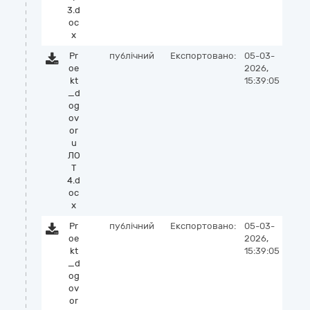
3.d
oc
x
Pr
публічний
Експортовано:
05-03-
oe
2026,
kt
15:39:05
_d
og
ov
or
u
ЛО
Т
4.d
oc
x
Pr
публічний
Експортовано:
05-03-
oe
2026,
kt
15:39:05
_d
og
ov
or