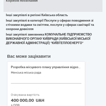
Корисні посилання
Інші закупівлі в регіоні Київська область
Інші закупівлі в категорії Послуги у сферах поводження зі
стічними водами та сміттям, послуги у сферах санітарії та
охорони довкілля
Інші закупівлі замовника КОМУНАЛЬНЕ ПІДПРИЄМСТВО
ВИКОНАВЧОГО ОРГАНУ КИЇВРАДИ (КИЇВСЬКОЇ МІСЬКОЇ
ДЕРЖАВНОЇ АДМІНІСТРАЦІЇ) "КИЇВТЕПЛОЕНЕРГО"
Вас може зацікавити
Розробка місцевого плану управління відходами Менської міської територіальної громади Корюківського району Чернігівської області до 2033 року (Код ДК 021:2015 90710000-7 Екологічний менеджмент)
Менська міська рада
Очікувана вартість
400 000,00 UAH
з ПДВ