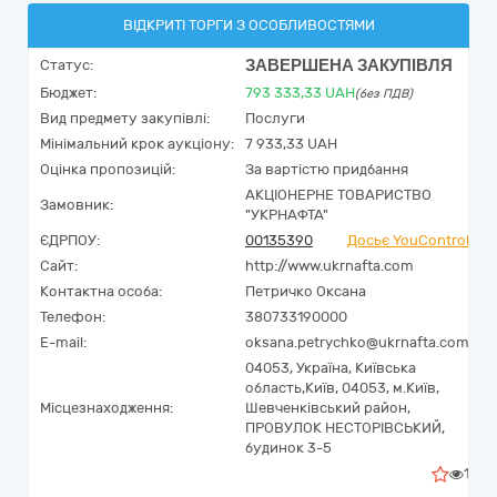
ВІДКРИТІ ТОРГИ З ОСОБЛИВОСТЯМИ
ЗАВЕРШЕНА ЗАКУПІВЛЯ
Статус:
Бюджет:
793 333,33
UAH
(без ПДВ)
Вид предмету закупівлі:
Послуги
Мінімальний крок аукціону:
7 933,33 UAH
Оцінка пропозицій:
За вартістю придбання
АКЦІОНЕРНЕ ТОВАРИСТВО
Замовник:
"УКPНAФТА"
ЄДРПОУ:
00135390
Досьє YouControl
Сайт:
http://www.ukrnafta.com
Контактна особа:
Петричко Оксана
Телефон:
380733190000
E-mail:
oksana.petrychko@ukrnafta.com
04053,
Україна
,
Київська
область,
Київ,
04053, м.Київ,
Місцезнаходження:
Шевченківський район,
ПРОВУЛОК НЕСТОРІВСЬКИЙ,
будинок 3-5
1