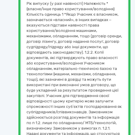
Рік випуску (у разі наявності) Належність *
(власне/інше право користування/володіння)
Кількість одиниць 1 *Якщо Учасник є власником,
зазначається «власний», в інших випадках –
вказуються підстави наявності права
користування/володіння машинами,
механізмами, обладнанням, тощо (договір оренди,
договір лізингу, договір надання послуг, договір
судпідряду/підряду або інші документи, що
відповідають законодавству). 1.2.2. Копії
документів, які підтверджують право власності
або користування/володіння Учасником
обладнанням, матеріально-технічною базою та
технологіями (машини, механізми, обладнання,
тощо), які зазначені в довідці та можуть бути
використані при виконанні умов договору, що
буде укладений за результатом проведення цієї
закупівлі. Учасник для підтвердження своєї
відповідності цьому критерію може залучити
спроможності інших суб’єктів господарювання як
субпідрядників/співвиконавців. Замовником
здійснюється розгляд документів та інформація
по п 1.2. лише по обладнанню/ МТБ/технологій,
визначеному Замовником у вимогах п. 1.2.1.
Надані документи та інформація, що стосуються