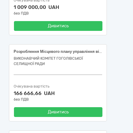
Очікувана вартість
1 009 000,00 UAH
без ПДВ
Дивитись
Розроблення Місцевого плану управління відходами (МПУВ) та Стратегічної екологічної оцінки (СЕО) Гоголівської територіальної громади
ВИКОНАВЧИЙ КОМІТЕТ ГОГОЛІВСЬКОЇ
СЕЛИЩНОЇ РАДИ
Очікувана вартість
166 666,66 UAH
без ПДВ
Дивитись