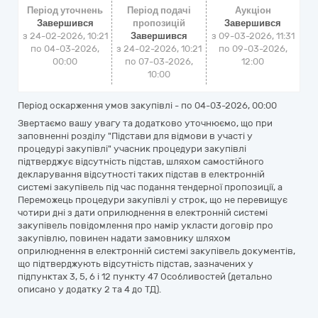
Період уточнень
Період подачі
Аукціон
Завершився
пропозицій
Завершився
з 24-02-2026, 10:21
Завершився
з
09-03-2026, 11:31
по 04-03-2026,
з 24-02-2026, 10:21
по
09-03-2026,
00:00
по 07-03-2026,
12:00
10:00
Період оскарження умов закупівлі - по
04-03-2026, 00:00
Звертаємо вашу увагу та додатково уточнюємо, що при
заповненні розділу "Підстави для відмови в участі у
процедурі закупівлі" учасник процедури закупівлі
підтверджує відсутність підстав, шляхом самостійного
декларування відсутності таких підстав в електронній
системі закупівель під час подання тендерної пропозиції, а
Переможець процедури закупівлі у строк, що не перевищує
чотири дні з дати оприлюднення в електронній системі
закупівель повідомлення про намір укласти договір про
закупівлю, повинен надати замовнику шляхом
оприлюднення в електронній системі закупівель документів,
що підтверджують відсутність підстав, зазначених у
підпунктах 3, 5, 6 і 12 пункту 47 Особливостей (детально
описано у додатку 2 та 4 до ТД).