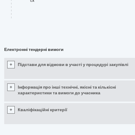
cx
Електронні тендерні вимоги
+
Підстави для відмови в участі у процедурі закупівлі
+
Інформація про інші технічні, якісні та кількісні
характеристики та вимоги до учасника
+
Кваліфікаційні критерії