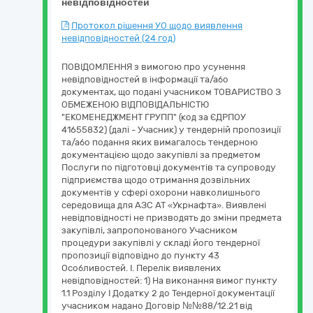
невідповідностей
Протокол рішення УО щодо виявлення
невідповідностей (24 год)
ПОВІДОМЛЕННЯ з вимогою про усунення
невідповідностей в інформації та/або
документах, що подані учасником ТОВАРИСТВО З
ОБМЕЖЕНОЮ ВІДПОВІДАЛЬНІСТЮ
"ЕКОМЕНЕДЖМЕНТ ГРУПП" (код за ЄДРПОУ
41655832) (далі - Учасник) у тендерній пропозиції
та/або подання яких вимагалось тендерною
документацією щодо закупівлі за предметом
Послуги по підготовці документів та супроводу
підприємства щодо отримання дозвільних
документів у сфері охорони навколишнього
середовища для АЗС АТ «Укрнафта». Виявлені
невідповідності не призводять до зміни предмета
закупівлі, запропонованого Учасником
процедури закупівлі у складі його тендерної
пропозиції відповідно до пункту 43
Особливостей. І. Перелік виявлених
невідповідностей: 1) На виконання вимог пункту
1.1 Розділу І Додатку 2 до Тендерної документації
учасником надано Договір №№88/12.21 від