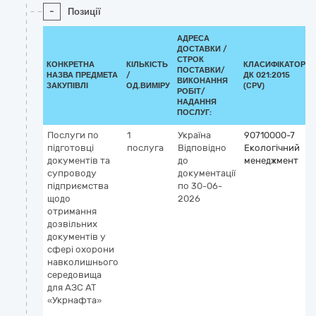
-
Позиції
АДРЕСА
ДОСТАВКИ /
СТРОК
КОНКРЕТНА
КІЛЬКІСТЬ
КЛАСИФІКАТОР
ПОСТАВКИ/
НАЗВА ПРЕДМЕТА
/
ДК 021:2015
ВИКОНАННЯ
ЗАКУПІВЛІ
ОД.ВИМІРУ
(CPV)
РОБІТ/
НАДАННЯ
ПОСЛУГ:
Послуги по
1
Україна
90710000-7
підготовці
послуга
Відповідно
Екологічний
документів та
до
менеджмент
супроводу
документації
підприємства
по 30-06-
щодо
2026
отримання
дозвільних
документів у
сфері охорони
навколишнього
середовища
для АЗС АТ
«Укрнафта»