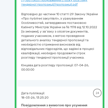
Протокол продовження строку розгляду
тендерної пропозиції/пропозиції.pdf
Відповідно до частини 10 статті 29 Закону України
«Про публічні закупівлі», з урахуванням
Особливостей, затверджених постановою
Кабінету Міністрів України за № 1178 від 12.10.2022
(із змінами), у зв`язку з обсягом документів,
поданих учасником, з метою проведення
детального аналізу тендерної пропозиції та
необхідністю отримання висновків від
відповідальних підрозділів, що задіяні в процесі
кваліфікації, необхідно продовжити строк
розгляду тендерної пропозиції учасника.
Кінцева дата розгляду пропозиції:
07-04-26,
00:00:00
Дата публікації:
24
18-03-26, 13:25:20
Повідомлення з вимогою про усунення