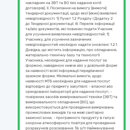
накладних на ЗВТ та ВО без надання копії
договорів). ІІ. Посилання на вимогу (вимоги)
тендерної документації, щодо якої (яких) виявлені
невідповідності: 1) Пункт 1.2 Розділу І Додатку 2
до Тендерної документації. ІІІ. Перелік інформації
та/або документів, які повинен подати Учасник
для усунення виявлених невідповідностей: 1)
Учаснику, для усунення зазначених
невідповідностей необхідно надати оновлені: 1.2.1
Довідка, що містить інформацію, про обладнання,
матеріально-технічну базу та технології
Учасника, необхідних для надання послуг за
формою, наведеною нижче або у довільній формі
за наявності всієї інформації передбаченої
зразком форми. Мінімальні вимоги, щодо
наявності МТБ необхідних для надання послуг
відповідно до предмету закупівлі: - власної або
орендованої лабораторії для надання послуг; -
повірених засобів вимірювальної техніки (ЗВТ) та
вимірювального обладнання (ВО), що
використовується для проведення вимірювань
промислових викидів та на межі санітарно
захисної зони; - програмного продукту в галузі
охорони атмосферного повітря для проведення
розрахунків розсіювання. № з/п Найменування