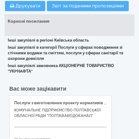
Друкувати
Звіт за поданими пропозиціями
Корисні посилання
Інші закупівлі в регіоні Київська область
Інші закупівлі в категорії Послуги у сферах поводження зі
стічними водами та сміттям, послуги у сферах санітарії та
охорони довкілля
Інші закупівлі замовника АКЦІОНЕРНЕ ТОВАРИСТВО
"УКPНAФТА"
Вас може зацікавити
Послуги з виготовлення проекту нормативів гранично допустимих скидів зворотних вод для об’єктів КП ПОР «ПОЛТАВАВОДОКАНАЛ»
КОМУНАЛЬНЕ ПІДПРИЄМСТВО ПОЛТАВСЬКОЇ
ОБЛАСНОЇ РАДИ "ПОЛТАВАВОДОКАНАЛ"