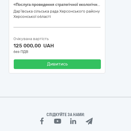
«Послуга проведення стратегічної екологічної оцінки (СЕО) проекту Стратегії розвитку Дар’ївської територіальної громади на період до 2030 року та Плану заходів з реалізації Стратегії розвитку Дар’ївської територіальної громади до 2030 року». Код ДК 021:2015:90710000-7 — Екологічний менеджмент
Дар’ївська сільська рада Херсонського району
Херсонської області
Очікувана вартість
125 000,00 UAH
без ПДВ
Дивитись
СЛІДКУЙТЕ ЗА НАМИ: