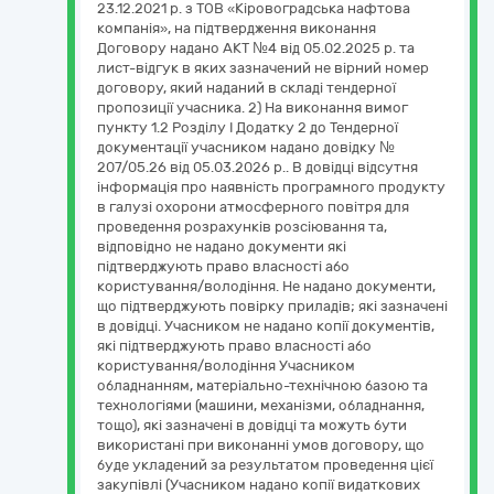
23.12.2021 р. з ТОВ «Кіровоградська нафтова
компанія», на підтвердження виконання
Договору надано АКТ №4 від 05.02.2025 р. та
лист-відгук в яких зазначений не вірний номер
договору, який наданий в складі тендерної
пропозиції учасника. 2) На виконання вимог
пункту 1.2 Розділу І Додатку 2 до Тендерної
документації учасником надано довідку №
207/05.26 від 05.03.2026 р.. В довідці відсутня
інформація про наявність програмного продукту
в галузі охорони атмосферного повітря для
проведення розрахунків розсіювання та,
відповідно не надано документи які
підтверджують право власності або
користування/володіння. Не надано документи,
що підтверджують повірку приладів; які зазначені
в довідці. Учасником не надано копії документів,
які підтверджують право власності або
користування/володіння Учасником
обладнанням, матеріально-технічною базою та
технологіями (машини, механізми, обладнання,
тощо), які зазначені в довідці та можуть бути
використані при виконанні умов договору, що
буде укладений за результатом проведення цієї
закупівлі (Учасником надано копії видаткових