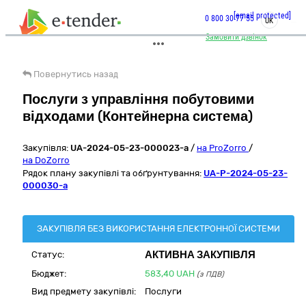
[email protected]
0 800 30 77 55
UK
Замовити дзвінок
Повернутись назад
Послуги з управління побутовими
відходами (Контейнерна система)
Закупівля:
UA-2024-05-23-000023-a
/
на ProZorro
/
на DoZorro
Рядок плану закупівлі та обґрунтування:
UA-P-2024-05-23-
000030-a
ЗАКУПІВЛЯ БЕЗ ВИКОРИСТАННЯ ЕЛЕКТРОННОЇ СИСТЕМИ
АКТИВНА ЗАКУПІВЛЯ
Статус:
Бюджет:
583,40
UAH
(з ПДВ)
Вид предмету закупівлі:
Послуги