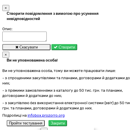
×
Створити повідомлення з вимогою про усунення
невідповідностей
Опис:
Скасувати
Створити
×
Ви не уповноважена особа!
Ви не уповноважена особа, тому ви можете працювати лише:
- з спрощеними закупівлями та планами, договорами й додатками до
них;
- з прямими замовленнями з каталогу до 50 тис. грн. та планами,
договорами й додатками до них;
- з закупівлею без використання електронної системи (звіт) до 50 ти
грн. та планами, договорами й додатками до них.
Подробиці на
infobox.prozorro.org
Пройти тестування
Закрити