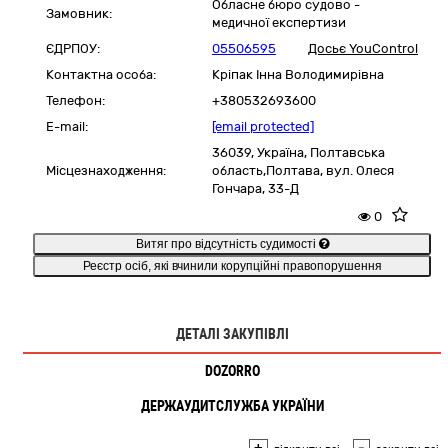
Обласне бюро судово -
Замовник:
медичної експертизи
ЄДРПОУ:
05506595
Досьє YouControl
Контактна особа:
Кріпак Інна Володимирівна
Телефон:
+380532693600
E-mail:
[email protected]
36039,
Україна
,
Полтавська
Місцезнаходження:
область,
Полтава,
вул. Олеся
Гончара, 33-Д
0
Витяг про відсутність судимості
Реєстр осіб, які вчинили корупційні правопорушення
ДЕТАЛІ ЗАКУПІВЛІ
DOZORRO
ДЕРЖАУДИТСЛУЖБА УКРАЇНИ