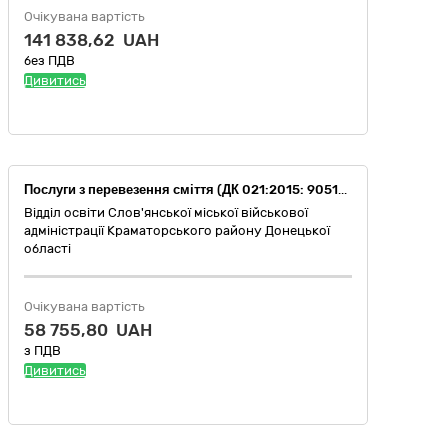
Очікувана вартість
141 838,62 UAH
без ПДВ
Дивитись
Послуги з перевезення сміття (ДК 021:2015: 90510000-5 Утилізація / видалення сміття та поводження зі сміттям): послуги з перевезення сміття (ДК 021:2015: 90512000-9 Послуги з перевезення сміття)
Відділ освіти Слов'янської міської військової
адміністрації Краматорського району Донецької
області
Очікувана вартість
58 755,80 UAH
з ПДВ
Дивитись