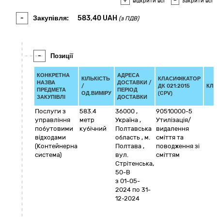
+
-
відкрити всі
закрити всі
-
Закупівля:
583,40
UAH
(з ПДВ)
-
Позиції
КОНКРЕТНА
АДРЕСА
КІЛЬКІСТЬ
КЛАСИФІКАТОР
НАЗВА
ДОСТАВКИ /
/
ДК 021:2015
КЛ
ПРЕДМЕТА
ПЕРІОД
ОД.ВИМІРУ
(CPV)
ЗАКУПІВЛІ
ДОСТАВКИ
Послуги з
583.4
36000
,
90510000-5
управління
метр
Україна
,
Утилізація/
побутовими
кубічний
Полтавська
видалення
відходами
область
,
м.
сміття та
(Контейнерна
Полтава
,
поводження зі
система)
вул.
сміттям
Стрітенська,
50-В
з 01-05-
2024
по 31-
12-2024