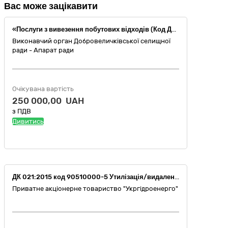
Вас може зацікавити
«Послуги з вивезення побутових відходів (Код ДК 021:2015 – 90510000-5 - Утилізація/видалення сміття та поводження зі сміттям)»
Виконавчий орган Добровеличківської селищної
ради - Апарат ради
Очікувана вартість
250 000,00 UAH
з ПДВ
Дивитись
ДК 021:2015 код 90510000-5 Утилізація/видалення сміття та поводження зі сміттям (Послуги зі збирання та перевезення побутових відходів для філії "Дирекція з будівництва Дністровської ГАЕС" ПрАТ "Укргідроенерго".)
Приватне акціонерне товариство "Укргідроенерго"