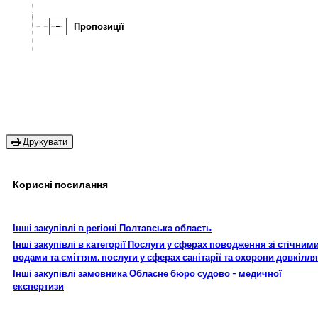
-
Пропозиції
Друкувати
Корисні посилання
Інші закупівлі в регіоні Полтавська область
Інші закупівлі в категорії Послуги у сферах поводження зі стічним
водами та сміттям, послуги у сферах санітарії та охорони довкілля
Інші закупівлі замовника Обласне бюро судово - медичної
експертизи