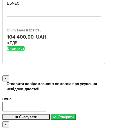
ЦБМЕС
Очікувана вартість
104 400,00 UAH
з ПДВ
Дивитись
×
Створити повідомлення з вимогою про усунення
невідповідностей
Опис:
Скасувати
Створити
×