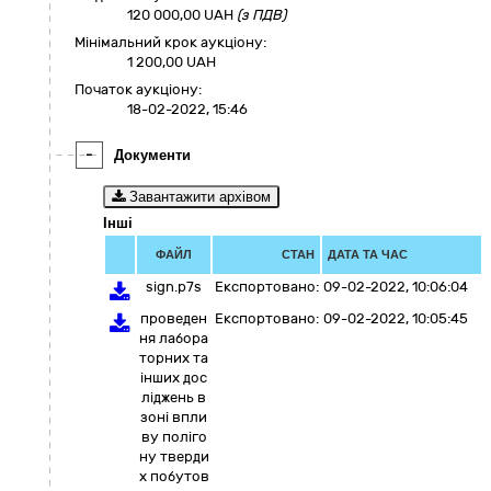
120 000,00
UAH
(з ПДВ)
Мінімальний крок аукціону:
1 200,00 UAH
Початок аукціону:
18-02-2022, 15:46
-
Документи
Завантажити архівом
Інші
ФАЙЛ
СТАН
ДАТА ТА ЧАС
sign.p7s
Експортовано:
09-02-2022, 10:06:04
проведен
Експортовано:
09-02-2022, 10:05:45
ня лабора
торних та
інших дос
ліджень в
зоні впли
ву поліго
ну тверди
х побутов