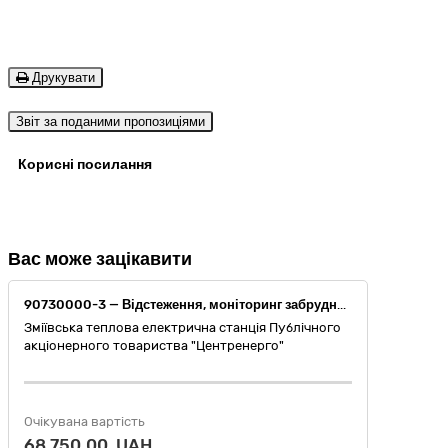
Друкувати
Звіт за поданими пропозиціями
Корисні посилання
Вас може зацікавити
90730000-3 — Відстеження, моніторинг забруднень і відновлення (Контроль підземних (грунтових) та поверхневих вод в районі розміщення Зміївської ТЕС з метою визначення впливу діяльності підприємства)
Зміївська теплова електрична станція Публічного
акціонерного товариства "Центренерго"
Очікувана вартість
68 750,00 UAH