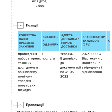
их відході
в.doc
-
Позиції
КОНКРЕТНА
АДРЕСА
КІЛЬКІСТЬ
КЛАСИФІКАТОР
НАЗВА
ДОСТАВКИ /
/
ДК 021:2015
КЛ
ПРЕДМЕТА
ПЕРІОД
ОД.ВИМІРУ
(CPV)
ЗАКУПІВЛІ
ДОСТАВКИ
проведення
1
Україна
,
90730000-3
лабораторних
послуга
Відповідно
Відстеження,
та інших
до
моніторинг
досліджень в
документації
забруднень і
зоні впливу
по 31-03-
відновлення
полігону
2022
твердих
побутових
відходів
-
Пропозиції