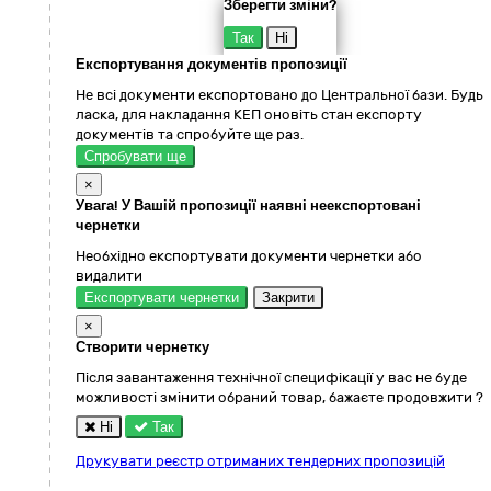
Зберегти зміни?
Так
Ні
Експортування документів пропозиції
Не всі документи експортовано до Центральної бази. Будь
ласка, для накладання КЕП оновіть стан експорту
документів та спробуйте ще раз.
Спробувати ще
×
Увага! У Вашій пропозиції наявні неекспортовані
чернетки
Необхідно експортувати документи чернетки або
видалити
Експортувати чернетки
Закрити
×
Створити чернетку
Після завантаження технічної специфікації у вас не буде
можливості змінити обраний товар, бажаєте продовжити ?
Ні
Так
Друкувати реєстр отриманих тендерних пропозицій