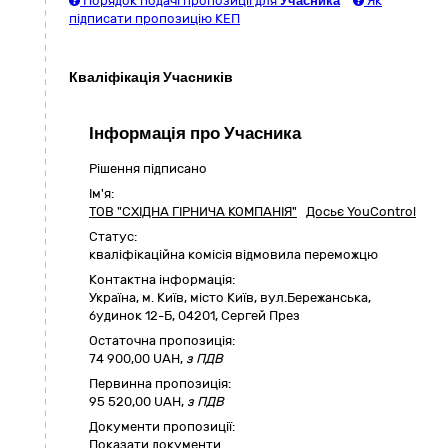
Порядок подачі пропозиції для
Учасника
Як
підписати пропозицію КЕП
Кваліфікація Учасників
Інформація про Учасника
Рішення підписано
Ім'я:
ТОВ "СХІДНА ГІРНИЧА КОМПАНІЯ"
Досьє YouControl
Статус:
кваліфікаційна комісія відмовила переможцю
Контактна інформація:
Україна
,
м. Київ
,
місто Київ,
вул.Бережанська,
будинок 12-Б
,
04201
,
Сергей През
Остаточна пропозиція:
74 900,00
UAH,
з ПДВ
Первинна пропозиція:
95 520,00 UAH,
з ПДВ
Документи пропозиції:
Показати документи