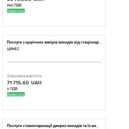
без ПДВ
Дивитись
Послуги з щорічних замірів викидів від стаціонарних та пересувних джерел згідно дозволу, послуги з виконання інструментальних замірів забруднюючих речовин пилогазоочисних установок
ЦБМЕС
Очікувана вартість
71 715,60 UAH
з ПДВ
Дивитись
Послуги з інвентаризації джерел викидів та їх вимірювання для отримання дозволу на викиди забруднюючих речовин в атмосферне повітря