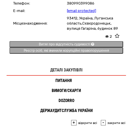
Телефон:
380990399086
E-mail:
[email protected]
93412,
Україна
,
Луганська
Місцезнаходження:
область,
Сєвєродонецьк,
вулиця Гагаріна, будинок 89
2
Витяг про відсутність судимості
Реєстр осіб, які вчинили корупційні правопорушення
ДЕТАЛІ ЗАКУПІВЛІ
ПИТАННЯ
1
ВИМОГИ/СКАРГИ
DOZORRO
ДЕРЖАУДИТСЛУЖБА УКРАЇНИ
+
-
відкрити всі
закрити всі