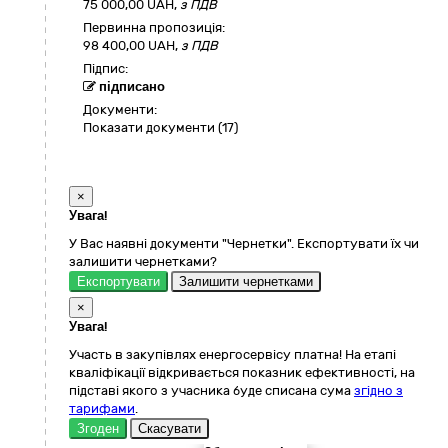
75 000,00
UAH,
з ПДВ
Первинна пропозиція:
98 400,00 UAH,
з ПДВ
Підпис:
підписано
Документи:
Показати документи (17)
×
Увага!
У Вас наявні документи "Чернетки". Експортувати їх чи
залишити чернетками?
Експортувати
Залишити чернетками
×
Увага!
Участь в закупівлях енергосервісу платна! На етапі
кваліфікації відкривається показник ефективності, на
підставі якого з учасника буде списана сума
згідно з
тарифами
.
Згоден
Скасувати