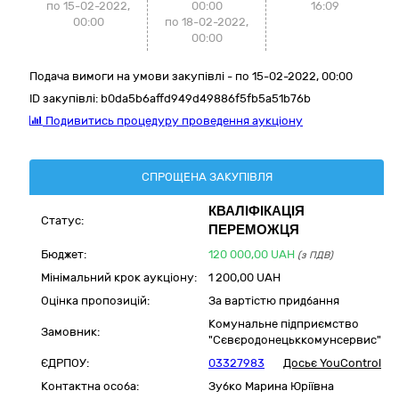
по 15-02-2022,
00:00
16:09
00:00
по 18-02-2022,
00:00
Подача вимоги на умови закупівлі - по 15-02-2022, 00:00
ID закупівлі:
b0da5b6affd949d49886f5fb5a51b76b
Подивитись процедуру проведення аукціону
СПРОЩЕНА ЗАКУПІВЛЯ
КВАЛІФІКАЦІЯ
Статус:
ПЕРЕМОЖЦЯ
Бюджет:
120 000,00
UAH
(з ПДВ)
Мінімальний крок аукціону:
1 200,00 UAH
Оцінка пропозицій:
За вартістю придбання
Комунальне підприємство
Замовник:
"Сєвєродонецьккомунсервис"
ЄДРПОУ:
03327983
Досьє YouControl
Контактна особа:
Зубко Марина Юріївна