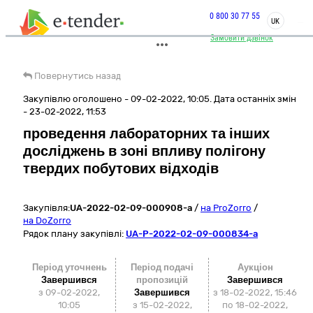
0 800 30 77 55
UK
Замовити дзвінок
Повернутись назад
Закупівлю оголошено - 09-02-2022, 10:05. Дата останніх змін
- 23-02-2022, 11:53
проведення лабораторних та інших
досліджень в зоні впливу полігону
твердих побутових відходів
Закупівля:
UA-2022-02-09-000908-a
/
на ProZorro
/
на DoZorro
Рядок плану закупівлі:
UA-P-2022-02-09-000834-a
Період уточнень
Період подачі
Аукціон
Завершився
пропозицій
Завершився
з 09-02-2022,
Завершився
з
18-02-2022, 15:46
10:05
з 15-02-2022,
по
18-02-2022,