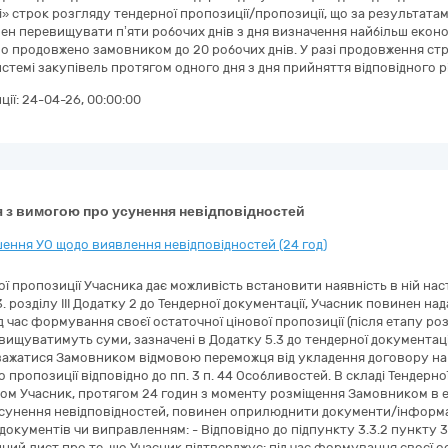
лі» строк розгляду тендерної пропозиції/пропозиції, що за результата
ен перевищувати п’яти робочих днів з дня визначення найбільш економ
о продовжено замовником до 20 робочих днів. У разі продовження 
стемі закупівель протягом одного дня з дня прийняття відповідного р
ції:
24-04-26, 00:00:00
 з вимогою про усунення невідповідностей
ення УО щодо виявлення невідповідностей (24 год)
ої пропозиції Учасника дає можливість встановити наявність в ній нас
3. розділу III Додатку 2 до Тендерної документації, Учасник повинен на
ід час формування своєї остаточної цінової пропозиції (після етапу р
евищуватимуть суми, зазначені в Додатку 5.3 до тендерної документаці
вважатися Замовником відмовою переможця від укладення договору на 
 пропозиції відповідно до пп. 3 п. 44 Особливостей. В складі Тендерн
ном Учасник, протягом 24 годин з моменту розміщення Замовником в е
сунення невідповідностей, повинен оприлюднити документи/інформа
окументів чи виправленням: - Відповідно до підпункту 3.3.2 пункту 3.3
йний лист про те, що Учасник підтверджує: під час формування своєї ос