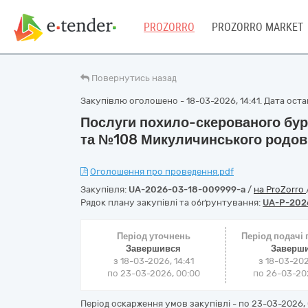
PROZORRO
PROZORRO MARKET
Повернутись назад
Закупівлю оголошено - 18-03-2026, 14:41. Дата остан
Послуги похило-скерованого бу
та №108 Микуличинського родо
Оголошення про проведення.pdf
Закупівля:
UA-2026-03-18-009999-a
/
на ProZorro
Рядок плану закупівлі та обґрунтування:
UA-P-202
Період уточнень
Період подачі
Завершився
Заверш
з 18-03-2026, 14:41
з 18-03-202
по 23-03-2026, 00:00
по 26-03-202
Період оскарження умов закупівлі - по
23-03-2026, 