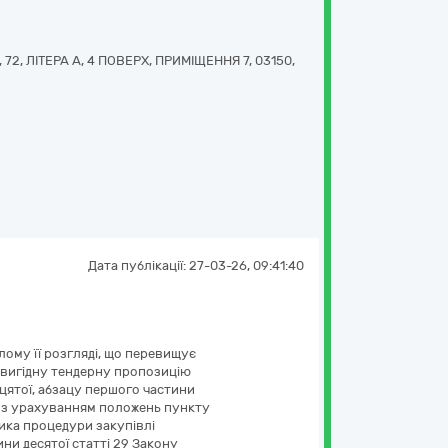
2, ЛІТЕРА А, 4 ПОВЕРХ, ПРИМІЩЕННЯ 7
,
03150
,
Дата публікації:
27-03-26, 09:41:40
лому її розгляді, що перевищує
о вигідну тендерну пропозицію
адцятої, абзацу першого частини
я) з урахуванням положень пункту
ика процедури закупівлі
ини десятої статті 29 Закону