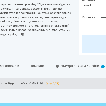
при заповненні розділу "Підстави для відмови
E-mail:
акупівлі підтверджує відсутність підстав,
х підстав в електронній системі закупівель під
оцедури закупівлі у строк, що не перевищує
Місцезнаходжен
темі закупівель повідомлення про намір
амовнику шляхом оприлюднення в електронній
сутність підстав, зазначених у підпунктах 3, 5,
додатку 4 до ТД).
МОГИ/СКАРГИ
DOZORRO
ДЕРЖАУДИТСЛУЖБА УКРАЇНИ
1
ного бур
...
65 256 960
UAH
(без ПДВ)