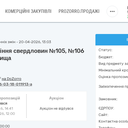
КОМЕРЦІЙНІ ЗАКУПІВЛІ
PROZORRO.ПРОДАЖІ
ніх змін - 20-04-2026, 13:03
ріння свердловин №105, №106
Статус:
вища
Бюджет:
Вид предмету за
Мінімальний кро
Оцінка пропозиц
/
на DoZorro
6-03-18-011913-a
Забезпечення пр
 пропозицій
Аукціон
Замовник:
ився
ЄДРПОУ:
6, 14:41
Аукціон не відбувся
6, 12:00
Сайт:
Контактна особ
00:00
Телефон: