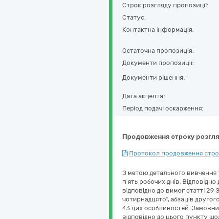
Строк розгляду пропозиції:
Статус:
Контактна інформація:
Остаточна пропозиція:
Документи пропозиції:
Документи рішення:
Дата акцепта:
Період подачі оскарження:
Продовження строку розгля
Протокол продовження строк
З метою детального вивчення т
п’ять робочих днів. Відповідн
відповідно до вимог статті 29 
чотирнадцятої, абзаців другог
43 цих особливостей. Замовни
відповідно до цього пункту щод