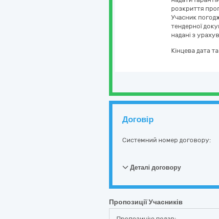
розкриття проп
Учасник погодж
тендерної доку
надані з ураху
Кінцева дата т
Договір
Системний номер договору:
Деталі договору
Пропозиції Учасників
Пропозицію подав: