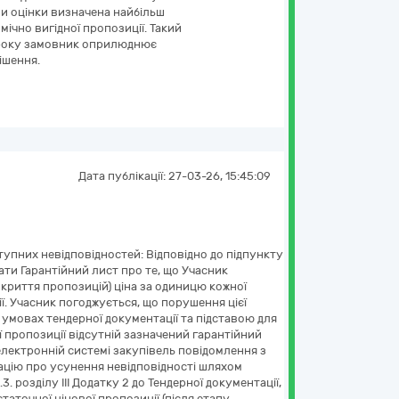
ми оцінки визначена найбільш
ічно вигідної пропозиції. Такий
строку замовник оприлюднює
ішення.
Дата публікації:
27-03-26, 15:45:09
тупних невідповідностей: Відповідно до підпункту
дати Гарантійний лист про те, що Учасник
озкриття пропозицій) ціна за одиницю кожної
ї. Учасник погоджується, що порушення цієї
умовах тендерної документації та підставою для
ої пропозиції відсутній зазначений гарантійний
лектронній системі закупівель повідомлення з
цію про усунення невідповідності шляхом
. розділу III Додатку 2 до Тендерної документації,
таточної цінової пропозиції (після етапу