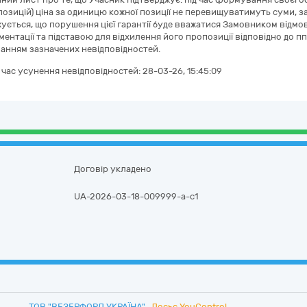
озицій) ціна за одиницю кожної позиції не перевищуватимуть суми, заз
ується, що порушення цієї гарантії буде вважатися Замовником відм
ментації та підставою для відхилення його пропозиції відповідно до п
ванням зазначених невідповідностей.
а час усунення невідповідностей:
28-03-26, 15:45:09
Договір укладено
UA-2026-03-18-009999-a-c1
ТОВ "ВЕЗЕРФОРД УКРАЇНА"
Досьє YouControl