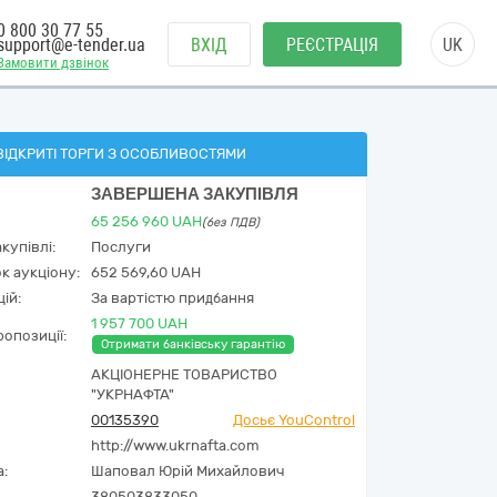
0 800 30 77 55
support@e-tender.ua
ВХІД
РЕЄСТРАЦІЯ
UK
Замовити дзвінок
ВІДКРИТІ ТОРГИ З ОСОБЛИВОСТЯМИ
ЗАВЕРШЕНА ЗАКУПІВЛЯ
65 256 960
UAH
(без ПДВ)
купівлі:
Послуги
к аукціону:
652 569,60 UAH
ій:
За вартістю придбання
1 957 700 UAH
опозиції:
Отримати банківську гарантію
АКЦІОНЕРНЕ ТОВАРИСТВО
"УКPНAФТА"
00135390
Досьє YouControl
http://www.ukrnafta.com
а:
Шаповал Юрій Михайлович
380503833050