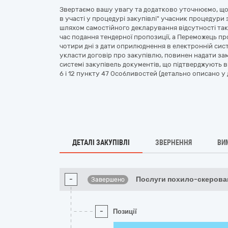
Звертаємо вашу увагу та додатково уточнюємо, що 
в участі у процедурі закупівлі" учасник процедури з
шляхом самостійного декларування відсутності таки
час подання тендерної пропозиції, а Переможець пр
чотири дні з дати оприлюднення в електронній сис
укласти договір про закупівлю, повинен надати з
системі закупівель документів, що підтверджують від
6 і 12 пункту 47 Особливостей (детально описано у 
ДЕТАЛІ ЗАКУПІВЛІ
ЗВЕРНЕННЯ
ВИ
-
Послуги похило-скерова
Завершено
-
Позиції