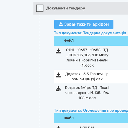
-
Документи тендеру
Завантажити архівом
Тип документа: Тендерна документація
ФАЙЛ
01111_10657_10658_ТД
_ПСБ 105, 106, 108 Мику
личин з коригуванням
(1).docx
Додаток_5.3 Граничні р
озміри цін (1).xlsx
Додаток №1 до ТД - Техні
чне завдання №105, 106,
108 М.doc
Тип документа: Оголошення про провед
ФАЙЛ
sign.p7s