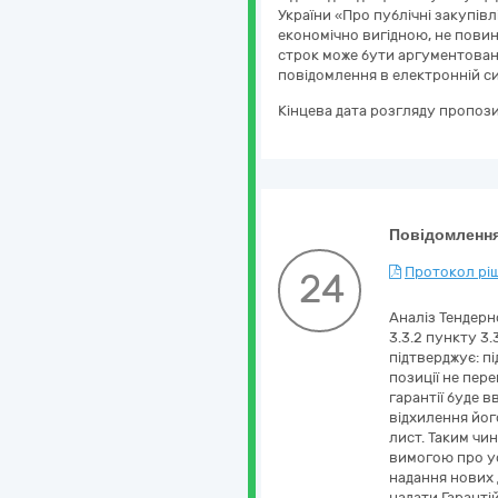
України «Про публічні закупів
економічно вигідною, не повин
строк може бути аргументован
повідомлення в електронній си
Кінцева дата розгляду пропози
Повідомлення
Протокол ріш
24
Аналіз Тендерн
3.3.2 пункту 3.
підтверджує: п
позиції не пер
гарантії буде 
відхилення його
лист. Таким чи
вимогою про у
надання нових д
надати Гаранті