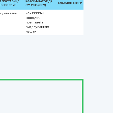
К ПОСТАВКИ/
КЛАСИФІКАТОР ДК
КЛАСИФІКАТОРИ
НЯ ПОСЛУГ:
021:2015 (CPV)
кументації
76210000-8
Послуги,
пов’язані з
видобуванням
нафти