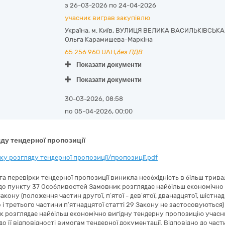
з 26-03-2026 по 24-04-2026
учасник виграв закупівлю
Україна
,
м. Київ
,
ВУЛИЦЯ ВЕЛИКА ВАСИЛЬКІВСЬКА, 7
Ольга Карамишева-Маркіна
65 256 960
UAH,
без ПДВ
Показати документи
Показати документи
30-03-2026, 08:58
по 05-04-2026, 00:00
ду тендерної пропозиції
у розгляду тендерної пропозиції/пропозиції.pdf
а перевірки тендерної пропозиції виникла необхідність в більш трива
о до пункту 37 Особливостей Замовник розглядає найбільш економічн
Закону (положення частин другої, п’ятої - дев’ятої, дванадцятої, шістн
о і третього частини п’ятнадцятої статті 29 Закону не застосовуютьс
к розглядає найбільш економічно вигідну тендерну пропозицію учасн
о її відповідності вимогам тендерної документації. Відповідно до част