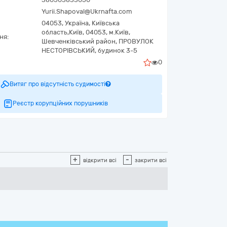
Yurii.Shapoval@Ukrnafta.com
04053,
Україна
,
Київська
область,
Київ,
04053, м.Київ,
ня:
Шевченківський район, ПРОВУЛОК
НЕСТОРІВСЬКИЙ, будинок 3-5
0
Витяг про відсутність судимості
Реєстр корупційних порушників
+
-
відкрити всі
закрити всі