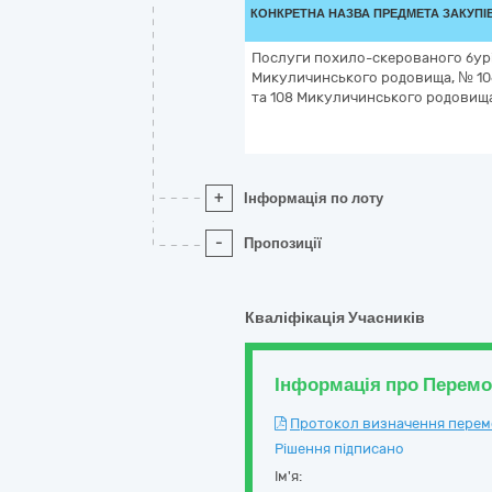
КОНКРЕТНА НАЗВА ПРЕДМЕТА ЗАКУПІ
Послуги похило-скерованого бур
Микуличинського родовища, № 1
та 108 Микуличинського родовищ
+
Інформація по лоту
-
Пропозиції
Кваліфікація Учасників
Інформація про Перем
Протокол визначення перемож
Рішення підписано
Ім'я: