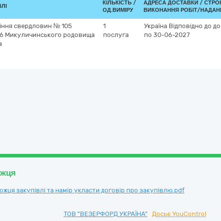
КІЛЬКІСТЬ /
АДРЕСА ДОСТАВКИ /
СТРО
ВЛІ
ОД.ВИМІРУ
ВИКОНАННЯ РОБІТ/НАДАН
іння свердловин № 105
1
Україна
Відповідно до до
06 Микуличинського родовища
послуга
по 30-06-2027
а
ожця
ця закупівлі та намір укласти договір про закупівлю.pdf
ТОВ "ВЕЗЕРФОРД УКРАЇНА"
Досьє YouControl