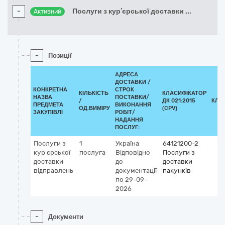
-
Послуги з кур’єрської доставки
...
Активний
-
Позиції
АДРЕСА
ДОСТАВКИ /
КОНКРЕТНА
СТРОК
КІЛЬКІСТЬ
КЛАСИФІКАТОР
НАЗВА
ПОСТАВКИ/
/
ДК 021:2015
КЛА
ПРЕДМЕТА
ВИКОНАННЯ
ОД.ВИМІРУ
(CPV)
ЗАКУПІВЛІ
РОБІТ/
НАДАННЯ
ПОСЛУГ:
Послуги з
1
Україна
64121200-2
кур’єрської
послуга
Відповідно
Послуги з
доставки
до
доставки
відправлень
документації
пакунків
по 29-09-
2026
-
Документи