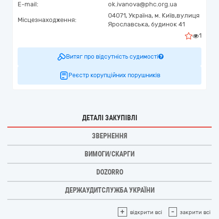
E-mail:
ok.ivanova@phc.org.ua
04071,
Україна
,
м. Київ,
вулиця
Місцезнаходження:
Ярославська, будинок 41
1
Витяг про відсутність судимості
Реєстр корупційних порушників
ДЕТАЛІ ЗАКУПІВЛІ
ЗВЕРНЕННЯ
ВИМОГИ/СКАРГИ
DOZORRO
ДЕРЖАУДИТСЛУЖБА УКРАЇНИ
+
-
відкрити всі
закрити всі