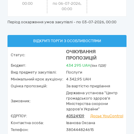
00:00
по 06-07-2026,
00:00
Період оскарження умов закупівлі - по
03-07-2026, 00:00
ВІДКРИТІ ТОРГИ З ОСОБЛИВОСТЯМИ
ОЧІКУВАННЯ
Статус:
ПРОПОЗИЦІЙ
Бюджет:
434 295
UAH
(без ПДВ)
Вид предмету закупівлі:
Послуги
Мінімальний крок аукціону:
4 342,95 UAH
Оцінка пропозицій:
За вартістю придбання
Державна установа "Центр
громадського здоров'я
Замовник:
Міністерства охорони
здоров'я України"
ЄДРПОУ:
40524109
Досьє YouControl
Контактна особа:
Іванова Оксана
Телефон:
380444824615