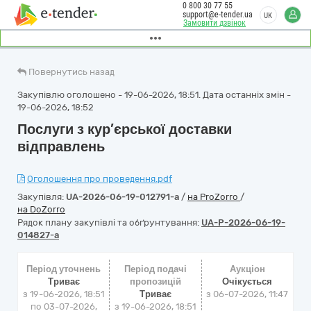
0 800 30 77 55
support@e-tender.ua
UK
Замовити дзвінок
Повернутись назад
Закупівлю оголошено - 19-06-2026, 18:51. Дата останніх змін -
19-06-2026, 18:52
Послуги з кур’єрської доставки
відправлень
Оголошення про проведення.pdf
Закупівля:
UA-2026-06-19-012791-a
/
на ProZorro
/
на DoZorro
Рядок плану закупівлі та обґрунтування:
UA-P-2026-06-19-
014827-a
Період уточнень
Період подачі
Аукціон
Триває
пропозицій
Очікується
з 19-06-2026, 18:51
Триває
з
06-07-2026, 11:47
по 03-07-2026,
з 19-06-2026, 18:51