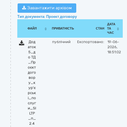
Завантажити архівом
Тип документа: Проект договору
ДАТА
ФАЙЛ
ПРИВАТНІСТЬ
СТАН
ТА
ЧАС
Дод
публічний
Експортовано:
19-06-
аток
2026,
5_д
18:51:02
о ТД
_Пр
оєкт
дого
вор
у_к
ур'є
рськ
і_по
слуг
и_SI
LTP
_п_
2.4