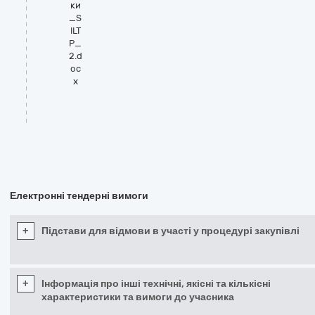
ки
_S
ILT
P_
2.d
oc
x
Електронні тендерні вимоги
+
Підстави для відмови в участі у процедурі закупівлі
+
Інформація про інші технічні, якісні та кількісні
характеристики та вимоги до учасника