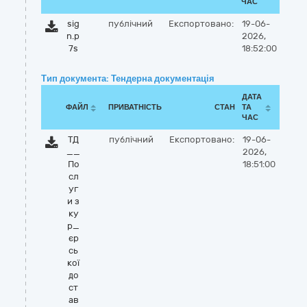
ЧАС
sig
публічний
Експортовано:
19-06-
n.p
2026,
7s
18:52:00
Тип документа: Тендерна документація
ДАТА
ФАЙЛ
ПРИВАТНІСТЬ
СТАН
ТА
ЧАС
ТД
публічний
Експортовано:
19-06-
__
2026,
По
18:51:00
сл
уг
и з
ку
р_
єр
сь
кої
до
ст
ав