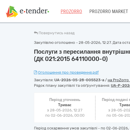
PROZORRO
PROZORRO MARKET
Повернутись назад
Закупівлю оголошено - 28-05-2026, 12:27. Дата оста
Послуги з пересилання внутрішн
(ДК 021:2015 64110000-0)
Оголошення про проведення.pdf
Закупівля:
UA-2026-05-28-005523-a
/
на ProZorro
Рядок плану закупівлі та обґрунтування:
UA-P-202
Період уточнень
Період подачі
Триває
Трив
з 28-05-2026, 12:27
з 28-05-202
по 02-06-2026, 00:00
по 05-06-202
Період оскарження умов закупівлі - по
02-06-2026, 