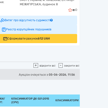
ня:
МЕЖИГІРСЬКА, будинок 8
0
Витяг про відсутність судимості
Реєстр корупційних порушників
Сформувати рахунок
612 UAH
+
-
відкрити всі
закрити всі
Аукціон
очікується
з
05-06-2026, 11:56
КИ/
КЛАСИФІКАТОР ДК 021:2015
КЛАСИФІКАТОРИ
Г:
(CPV)