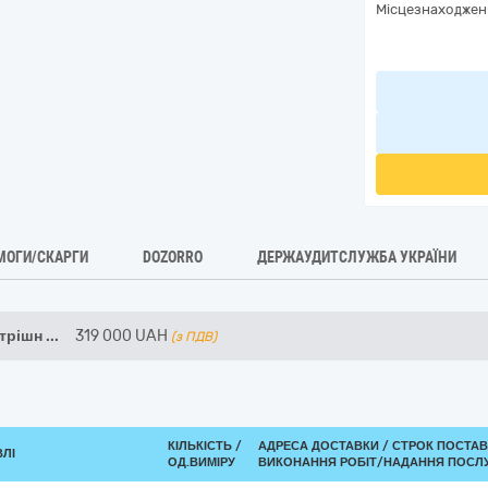
Місцезнаходжен
МОГИ/СКАРГИ
DOZORRO
ДЕРЖАУДИТСЛУЖБА УКРАЇНИ
утрішн
...
319 000
UAH
(з ПДВ)
КІЛЬКІСТЬ /
АДРЕСА ДОСТАВКИ /
СТРОК ПОСТАВ
ВЛІ
ОД.ВИМІРУ
ВИКОНАННЯ РОБІТ/НАДАННЯ ПОСЛУ