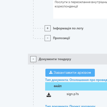
Послуги з пересилання внутрішнь
кореспонденції
+
Інформація по лоту
-
Пропозиції
-
Документи тендеру
Завантажити архівом
Тип документа: Оголошення про провед
ФАЙЛ
sign.p7s
Тип документа: Проект договору