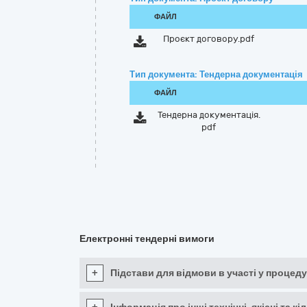
ФАЙЛ
Проєкт договору.pdf
Тип документа: Тендерна документація
ФАЙЛ
Тендерна документація.
pdf
Електронні тендерні вимоги
+
Підстави для відмови в участі у процеду