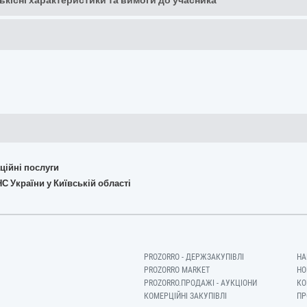
кількісні характеристики та вимоги до учасника
аційні послуги
С України у Київській області
PROZORRO - ДЕРЖЗАКУПІВЛІ
НА
PROZORRO MARKET
НО
PROZORRO.ПРОДАЖІ - АУКЦІОНИ
КО
КОМЕРЦІЙНІ ЗАКУПІВЛІ
ПР