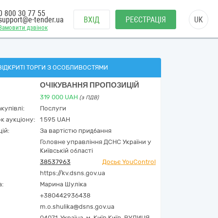
0 800 30 77 55
support@e-tender.ua
ВХІД
РЕЄСТРАЦІЯ
UK
Замовити дзвінок
ВІДКРИТІ ТОРГИ З ОСОБЛИВОСТЯМИ
ОЧІКУВАННЯ ПРОПОЗИЦІЙ
319 000
UAH
(з ПДВ)
купівлі:
Послуги
к аукціону:
1 595 UAH
ій:
За вартістю придбання
Головне управління ДСНС України у
Київській області
38537963
Досьє YouControl
https://kv.dsns.gov.ua
а:
Марина Шуліка
+380442936438
m.o.shulika@dsns.gov.ua
04071,
Україна
,
м. Київ,
Київ,
ВУЛИЦЯ