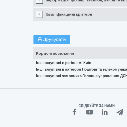
+
Інформація про інші технічні, якісні та 
+
Кваліфікаційні критерії
Друкувати
Корисні посилання
Інші закупівлі в регіоні м. Київ
Інші закупівлі в категорії Поштові та телекомунік
Інші закупівлі замовника Головне управління ДСН
СЛІДКУЙТЕ ЗА НАМИ: