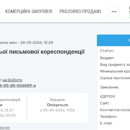
КОМЕРЦІЙНІ ЗАКУПІВЛІ
PROZORRO.ПРОДАЖІ
нніх змін - 28-05-2026, 12:28
ьої письмової кореспонденції
Статус:
Бюджет:
Вид предмету за
Мінімальний кро
Оцінка пропозиц
/
на DoZorro
6-05-28-006089-a
Замовник:
ЄДРПОУ:
 пропозицій
Аукціон
Сайт:
ає
Очікується
Контактна особ
6, 12:27
з
05-06-2026, 11:56
6, 00:00
Телефон:
E-mail:
00:00