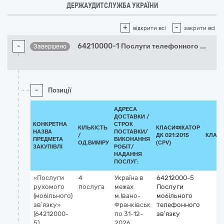
ДЕРЖАУДИТСЛУЖБА УКРАЇНИ
+
-
відкрити всі
закрити всі
-
64210000-1 Послуги телефонного
...
Завершено
-
Позиції
АДРЕСА
ДОСТАВКИ /
КОНКРЕТНА
СТРОК
КІЛЬКІСТЬ
КЛАСИФІКАТОР
НАЗВА
ПОСТАВКИ/
/
ДК 021:2015
КЛАСИ
ПРЕДМЕТА
ВИКОНАННЯ
ОД.ВИМІРУ
(CPV)
ЗАКУПІВЛІ
РОБІТ/
НАДАННЯ
ПОСЛУГ:
«Послуги
4
Україна
в
64212000-5
рухомого
послуга
межах
Послуги
(мобільного)
м.Івано-
мобільного
зв’язку»
Франківськ
телефонного
(64212000-
по 31-12-
зв’язку
5)
2026