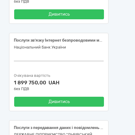
без ПДВ
Дивитись
Послуги зв’язку Інтернет безпроводовими мережами - 64216000-3
Національний Банк України
Очікувана вартість
1 899 750,00 UAH
без ПДВ
Дивитись
Послуги з передавання даних і повідомлень (електронні комунікаційні послуги), а також послуги, пов’язані технологічно з електронними комунікаційними послугами
ДЕРЖАВНЕ ПІДПРИЄМСТВО "ЛЬВІВСЬКИЙ