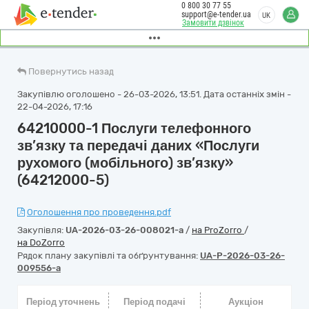
0 800 30 77 55
support@e-tender.ua
UK
Замовити дзвінок
Повернутись назад
Закупівлю оголошено - 26-03-2026, 13:51. Дата останніх змін -
22-04-2026, 17:16
64210000-1 Послуги телефонного
зв’язку та передачі даних «Послуги
рухомого (мобільного) зв’язку»
(64212000-5)
Оголошення про проведення.pdf
Закупівля:
UA-2026-03-26-008021-a
/
на ProZorro
/
на DoZorro
Рядок плану закупівлі та обґрунтування:
UA-P-2026-03-26-
009556-a
Період уточнень
Період подачі
Аукціон