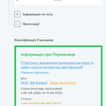
+
Інформація по лоту
-
Пропозиції
Кваліфікація Учасників
Інформація про Переможця
Протокол визначення переможця закупівлі та
намір укласти договір про закупівлю.pdf
Рішення підписано
Ім'я:
ПрАТ "ВФ Україна"
Досьє YouControl
Строк розгляду пропозиції:
з 05-04-2026 по 11-04-2026
Статус:
учасник виграв закупівлю