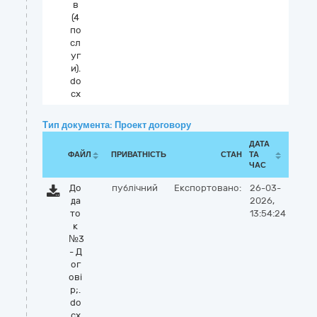
в
(4
по
сл
уг
и).
do
cx
Тип документа: Проект договору
ДАТА
ФАЙЛ
ПРИВАТНІСТЬ
СТАН
ТА
ЧАС
До
публічний
Експортовано:
26-03-
да
2026,
то
13:54:24
к
№3
- Д
ог
ові
р;.
do
cx