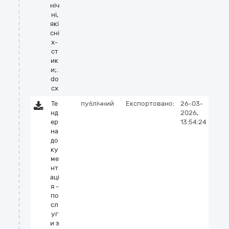
ніч
ні,
які
сні
х-
ст
ик
и;.
do
cx
Те
публічний
Експортовано:
26-03-
нд
2026,
ер
13:54:24
на
до
ку
ме
нт
аці
я -
по
сл
уг
и з