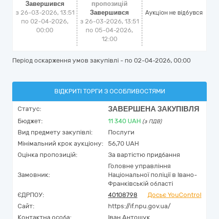
Завершився
пропозицій
з 26-03-2026, 13:51
Завершився
Аукціон не відбувся
по 02-04-2026,
з 26-03-2026, 13:51
00:00
по 05-04-2026,
12:00
Період оскарження умов закупівлі - по
02-04-2026, 00:00
ВІДКРИТІ ТОРГИ З ОСОБЛИВОСТЯМИ
ЗАВЕРШЕНА ЗАКУПІВЛЯ
Статус:
Бюджет:
11 340
UAH
(з ПДВ)
Вид предмету закупівлі:
Послуги
Мінімальний крок аукціону:
56,70 UAH
Оцінка пропозицій:
За вартістю придбання
Головне управління
Замовник:
Національної поліції в Івано-
Франківській області
ЄДРПОУ:
40108798
Досьє YouControl
Сайт:
https://if.npu.gov.ua/
Контактна особа:
Іван Антощук