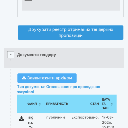
Друкувати реєстр отриманих тендерних
пропозицій
-
Документи тендеру
Завантажити архівом
Тип документа: Оголошення про проведення
закупівлі
ДАТА
ФАЙЛ
ПРИВАТНІСТЬ
СТАН
ТА
ЧАС
sig
публічний
Експортовано:
17-03-
n.p
2026,
7s
10:31:11