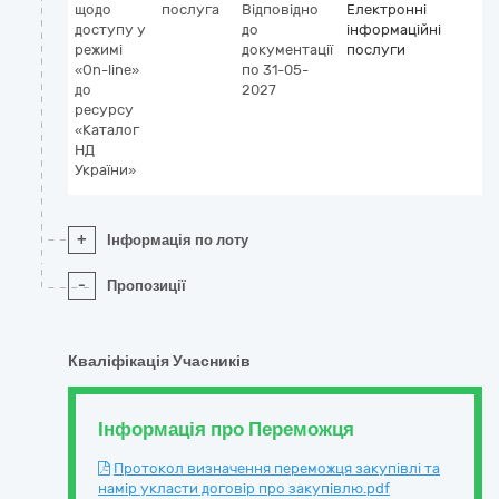
щодо
послуга
Відповідно
Електронні
доступу у
до
інформаційні
режимі
документації
послуги
«On-line»
по 31-05-
до
2027
ресурсу
«Каталог
НД
України»
+
Інформація по лоту
-
Пропозиції
Кваліфікація Учасників
Інформація про Переможця
Протокол визначення переможця закупівлі та
намір укласти договір про закупівлю.pdf