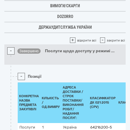
ВИМОГИ/СКАРГИ
DOZORRO
ДЕРЖАУДИТСЛУЖБА УКРАЇНИ
+
-
відкрити всі
закрити всі
-
Послуги щодо доступу у режимі
...
Завершено
-
Позиції
АДРЕСА
ДОСТАВКИ /
КОНКРЕТНА
СТРОК
КІЛЬКІСТЬ
КЛАСИФІКАТОР
НАЗВА
ПОСТАВКИ/
/
ДК 021:2015
КЛАСИ
ПРЕДМЕТА
ВИКОНАННЯ
ОД.ВИМІРУ
(CPV)
ЗАКУПІВЛІ
РОБІТ/
НАДАННЯ
ПОСЛУГ:
Послуги
1
Україна
64216200-5