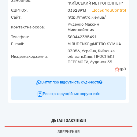
Замовник:
"КИЇВСЬКИЙ МЕТРОПОЛІТЕН"
ЄДРПОУ:
03328913
Досьє YouControl
Сайт:
http://metro.kiev.ua/
Руденко Максим
Контактна особа:
Миколайович
Телефон:
380442385491
E-mail:
M.RUDENKO@METRO.KYIV.UA
03056,
Україна
,
Київська
Місцезнаходження:
область,
Київ,
ПРОСПЕКТ
ПЕРЕМОГИ, будинок 35
0
Витяг про відсутність судимості
Реєстр корупційних порушників
ДЕТАЛІ ЗАКУПІВЛІ
ЗВЕРНЕННЯ