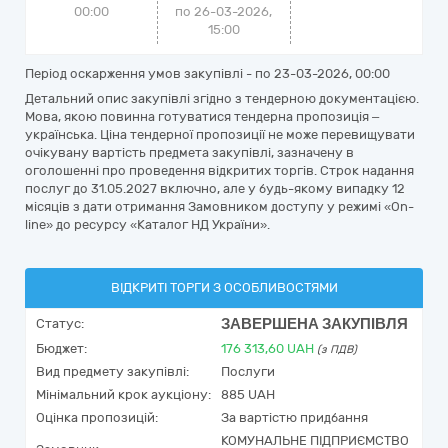
00:00
по 26-03-2026,
15:00
Період оскарження умов закупівлі - по
23-03-2026, 00:00
Детальний опис закупівлі згідно з тендерною документацією.
Мова, якою повинна готуватися тендерна пропозиція –
українська. Ціна тендерної пропозиції не може перевищувати
очікувану вартість предмета закупівлі, зазначену в
оголошенні про проведення відкритих торгів. Строк надання
послуг до 31.05.2027 включно, але у будь-якому випадку 12
місяців з дати отримання Замовником доступу у режимі «On-
line» до ресурсу «Каталог НД України».
ВІДКРИТІ ТОРГИ З ОСОБЛИВОСТЯМИ
ЗАВЕРШЕНА ЗАКУПІВЛЯ
Статус:
Бюджет:
176 313,60
UAH
(з ПДВ)
Вид предмету закупівлі:
Послуги
Мінімальний крок аукціону:
885 UAH
Оцінка пропозицій:
За вартістю придбання
КОМУНАЛЬНЕ ПІДПРИЄМСТВО