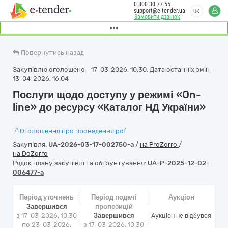
0 800 30 77 55
support@e-tender.ua
UK
Замовити дзвінок
Повернутись назад
Закупівлю оголошено - 17-03-2026, 10:30. Дата останніх змін -
13-04-2026, 16:04
Послуги щодо доступу у режимі «On-
line» до ресурсу «Каталог НД України»
Оголошення про проведення.pdf
Закупівля:
UA-2026-03-17-002750-a
/
на ProZorro
/
на DoZorro
Рядок плану закупівлі та обґрунтування:
UA-P-2025-12-02-
006477-a
Період уточнень
Період подачі
Аукціон
Завершився
пропозицій
з 17-03-2026, 10:30
Завершився
Аукціон не відбувся
по 23-03-2026,
з 17-03-2026, 10:30