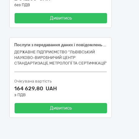
без ПДВ
Дивитись
Послуги з передавання даних і повідомлень (електронні комунікаційні послуги), а також послуги, пов’язані технологічно з електронними комунікаційними послугами
ДЕРЖАВНЕ ПІДПРИЄМСТВО "ЛЬВІВСЬКИЙ
НАУКОВО-ВИРОБНИЧИЙ ЦЕНТР
СТАНДАРТИЗАЦІЇ, МЕТРОЛОГІЇ ТА СЕРТИФІКАЦІЇ"
Очікувана вартість
164 629,80 UAH
з ПДВ
Дивитись