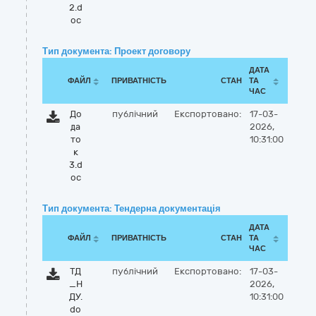
2.d
oc
Тип документа: Проект договору
ДАТА
ФАЙЛ
ПРИВАТНІСТЬ
СТАН
ТА
ЧАС
До
публічний
Експортовано:
17-03-
да
2026,
то
10:31:00
к
3.d
oc
Тип документа: Тендерна документація
ДАТА
ФАЙЛ
ПРИВАТНІСТЬ
СТАН
ТА
ЧАС
ТД
публічний
Експортовано:
17-03-
_Н
2026,
ДУ.
10:31:00
do