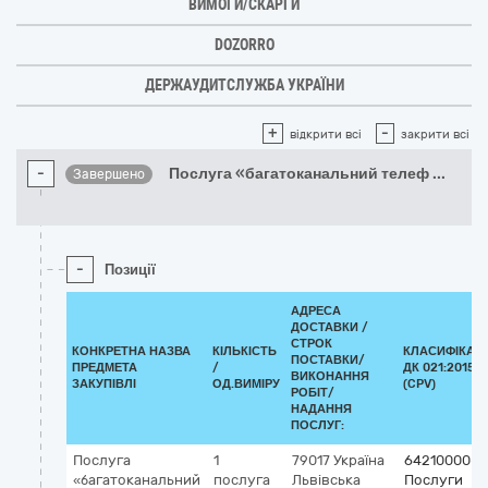
ВИМОГИ/СКАРГИ
DOZORRO
ДЕРЖАУДИТСЛУЖБА УКРАЇНИ
+
-
відкрити всі
закрити всі
-
Послуга «багатоканальний телеф
...
Завершено
-
Позиції
АДРЕСА
ДОСТАВКИ /
СТРОК
КОНКРЕТНА НАЗВА
КІЛЬКІСТЬ
КЛАСИФІКАТ
ПОСТАВКИ/
ПРЕДМЕТА
/
ДК 021:2015
ВИКОНАННЯ
ЗАКУПІВЛІ
ОД.ВИМІРУ
(CPV)
РОБІТ/
НАДАННЯ
ПОСЛУГ:
Послуга
1
79017
Україна
64210000-1
«багатоканальний
послуга
Львівська
Послуги