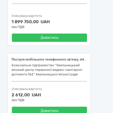
Очікувана вартість
1 899 750,00 UAH
без ПДВ
Дивитись
Послуги мобільного телефонного зв’язку, 64212000-5 Послуги мобільного телефонного зв’язку за ДК 021:2015 Єдиного закупівельного словника
Комунальне підприємство "Хмельницький
міський центр первинної медико-санітарної
допомоги №2" Хмельницької міської ради
Очікувана вартість
2 612,00 UAH
без ПДВ
Дивитись