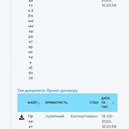
да
2026,
то
12:20:58
к 2
(те
хні
чні
ха
ра
кт
ер
ис
ти
к
и).
do
cx
Тип документа: Проект договору
ДАТА
ФАЙЛ
ПРИВАТНІСТЬ
СТАН
ТА
ЧАС
Пр
публічний
Експортовано:
13-03-
оє
2026,
кт
12:20:58