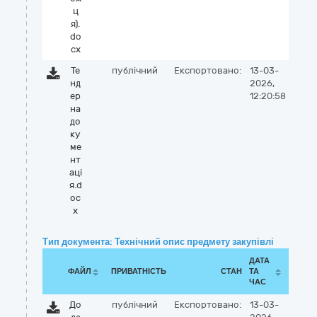
ц
я).
do
cx
Те
публічний
Експортовано:
13-03-
нд
2026,
ер
12:20:58
на
до
ку
ме
нт
аці
я.d
oc
x
Тип документа: Технічний опис предмету закупівлі
ДАТА
ФАЙЛ
ПРИВАТНІСТЬ
СТАН
ТА
ЧАС
До
публічний
Експортовано:
13-03-