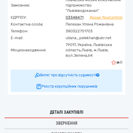
Замовник:
підприємство
"Львівводоканал"
ЄДРПОУ:
03348471
Досьє YouControl
Контактна особа:
Пелехан Уляна Романівна
Телефон:
380322751703
E-mail:
uliana_pelekhan@ukr.net
79017,
Україна
,
Львівська
Місцезнаходження:
область,
Львів,
м.Львів,
вул.Зелена,64
0
Витяг про відсутність судимості
Реєстр корупційних порушників
ДЕТАЛІ ЗАКУПІВЛІ
ЗВЕРНЕННЯ