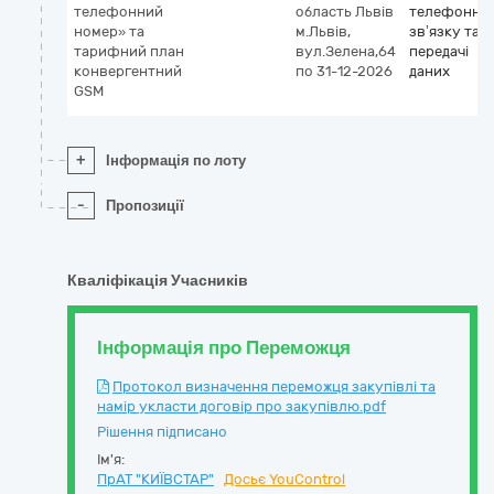
телефонний
область
Львів
телефонно
номер» та
м.Львів,
зв’язку та
тарифний план
вул.Зелена,64
передачі
конвергентний
по 31-12-2026
даних
GSM
+
Інформація по лоту
-
Пропозиції
Кваліфікація Учасників
Інформація про Переможця
Протокол визначення переможця закупівлі та
намір укласти договір про закупівлю.pdf
Рішення підписано
Ім'я:
ПрАТ "КИЇВСТАР"
Досьє YouControl