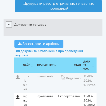
Друкувати реєстр отриманих тендерних
пропозицій
-
Документи тендеру
Завантажити архівом
Тип документа: Оголошення про проведення
закупівлі
ДАТА
ФАЙЛ
ПРИВАТНІСТЬ
СТАН
ТА
ЧАС
s
публічний
13-03-
Видалено
ig
2026,
n.p
12:22:54
7s
sig
публічний
Експортовано:
13-03-
n.p
2026,
7s
12:35:12