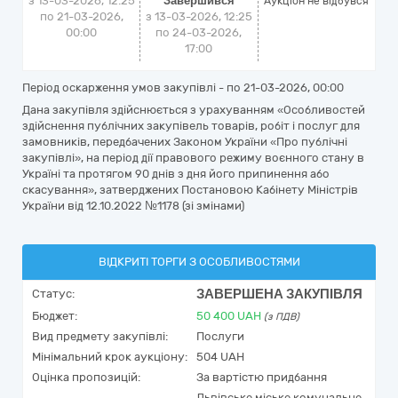
з 13-03-2026, 12:25
Завершився
Аукціон не відбувся
по 21-03-2026,
з 13-03-2026, 12:25
00:00
по 24-03-2026,
17:00
Період оскарження умов закупівлі - по
21-03-2026, 00:00
Дана закупівля здійснюється з урахуванням «Особливостей
здійснення публічних закупівель товарів, робіт і послуг для
замовників, передбачених Законом України «Про публічні
закупівлі», на період дії правового режиму воєнного стану в
Україні та протягом 90 днів з дня його припинення або
скасування», затверджених Постановою Кабінету Міністрів
України від 12.10.2022 №1178 (зі змінами)
ВІДКРИТІ ТОРГИ З ОСОБЛИВОСТЯМИ
ЗАВЕРШЕНА ЗАКУПІВЛЯ
Статус:
Бюджет:
50 400
UAH
(з ПДВ)
Вид предмету закупівлі:
Послуги
Мінімальний крок аукціону:
504 UAH
Оцінка пропозицій:
За вартістю придбання
Львівське міське комунальне