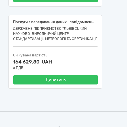
Послуги з передавання даних і повідомлень (електронні комунікаційні послуги), а також послуги, пов’язані технологічно з електронними комунікаційними послугами
ДЕРЖАВНЕ ПІДПРИЄМСТВО "ЛЬВІВСЬКИЙ
НАУКОВО-ВИРОБНИЧИЙ ЦЕНТР
СТАНДАРТИЗАЦІЇ, МЕТРОЛОГІЇ ТА СЕРТИФІКАЦІЇ"
Очікувана вартість
164 629,80 UAH
з ПДВ
Дивитись