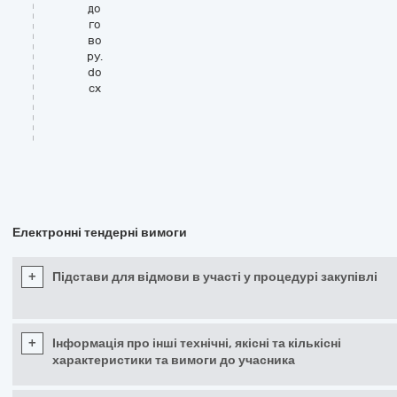
до
го
во
ру.
do
cx
Електронні тендерні вимоги
+
Підстави для відмови в участі у процедурі закупівлі
+
Інформація про інші технічні, якісні та кількісні
характеристики та вимоги до учасника