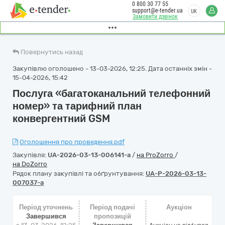
0 800 30 77 55
support@e-tender.ua
UK
Замовити дзвінок
Повернутись назад
Закупівлю оголошено - 13-03-2026, 12:25. Дата останніх змін -
15-04-2026, 15:42
Послуга «багатоканальний телефонний
номер» та тарифний план
конвергентний GSM
Оголошення про проведення.pdf
Закупівля:
UA-2026-03-13-006141-a
/
на ProZorro
/
на DoZorro
Рядок плану закупівлі та обґрунтування:
UA-P-2026-03-13-
007037-a
Період уточнень
Період подачі
Аукціон
Завершився
пропозицій