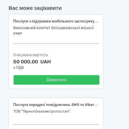
Вас може зацікавити
Послуги з підтримки мобільного застосунку «е-Громада» в частині забезпечення захищеної автентифікації користувачів (OTP) Єдиного цифрового комплексу Білоцерківської міської територіальної громади шляхом розсилки повідомлень (SMS) (послуга служби коротких повідомлень (SMS))
Виконавчий комітет Білоцерківської міської
ради
Очікувана вартість
50 000,00 UAH
з ПДВ
Дивитись
Послуга передачі повідомлень SMS та Viber Код ДК 021:2015: 64210000-1 - Послуги телефонного зв’язку та передачі даних (відповідний код 64212100-6)
ТОВ "Тернопільелектропостач"