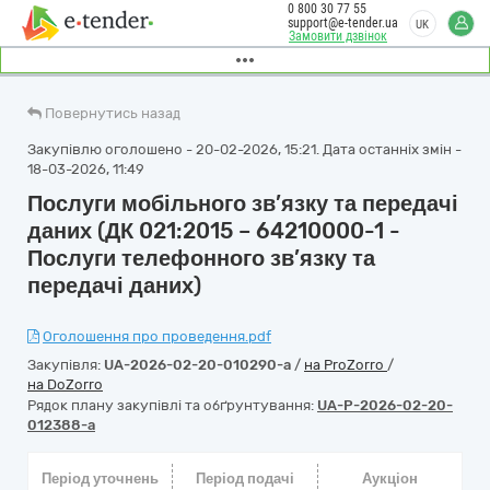
0 800 30 77 55
support@e-tender.ua
UK
Замовити дзвінок
Повернутись назад
Закупівлю оголошено - 20-02-2026, 15:21. Дата останніх змін -
18-03-2026, 11:49
Послуги мобільного зв’язку та передачі
даних (ДК 021:2015 – 64210000-1 -
Послуги телефонного зв’язку та
передачі даних)
Оголошення про проведення.pdf
Закупівля:
UA-2026-02-20-010290-a
/
на ProZorro
/
на DoZorro
Рядок плану закупівлі та обґрунтування:
UA-P-2026-02-20-
012388-a
Період уточнень
Період подачі
Аукціон