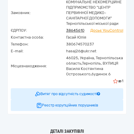
КОМУНАЛЬНЕ НЕКОМЕРЦІЙНЕ
ПІДПРИЄМСТВО "ЦЕНТР
Замовник:
ПЕРВИННОЇ МЕДИКО-
САНІТАРНОЇ ДОПОМОГИ"
Тернопільської міської ради
ЄДРПОУ:
38645610
Досьє YouControl
Контактна особа:
Гасай Юлія
Телефон:
380674570237
E-mail:
hasaj26@ukr.net
46025,
Україна
,
Тернопільська
область,
Тернопіль,
ВУЛИЦЯ
Місцезнаходження:
Василя Костянтина
Острозького,будинок 6
1
Витяг про відсутність судимості
Реєстр корупційних порушників
ДЕТАЛІ ЗАКУПІВЛІ