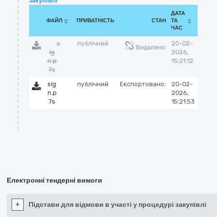
закупівлі
ДАТА
ФАЙЛ
ПРИВАТНІСТЬ
СТАН
ТА
ЧАС
s
публічний
20-02-
Видалено
ig
2026,
n.p
15:21:12
7s
sig
публічний
Експортовано:
20-02-
n.p
2026,
7s
15:21:53
Електронні тендерні вимоги
+
Підстави для відмови в участі у процедурі закупівлі