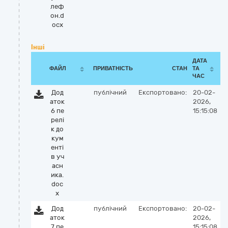
леф
он.d
ocx
Інші
ДАТА
ФАЙЛ
ПРИВАТНІСТЬ
СТАН
ТА
ЧАС
Дод
публічний
Експортовано:
20-02-
аток
2026,
6 пе
15:15:08
релі
к до
кум
енті
в уч
асн
ика.
doc
x
Дод
публічний
Експортовано:
20-02-
аток
2026,
7 пе
15:15:08