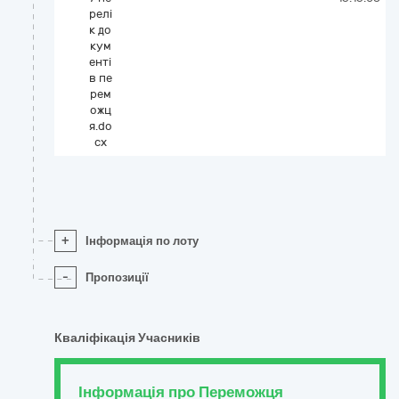
релі
к до
кум
енті
в пе
рем
ожц
я.do
cx
+
Інформація по лоту
-
Пропозиції
Кваліфікація Учасників
Інформація про Переможця