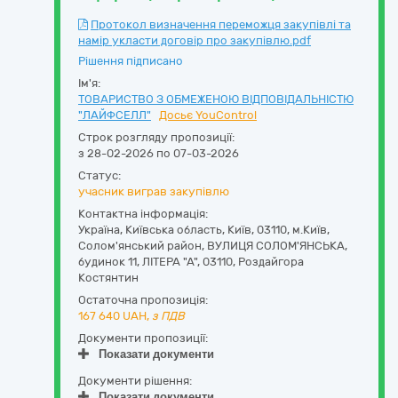
Протокол визначення переможця закупівлі та
намір укласти договір про закупівлю.pdf
Рішення підписано
Ім'я:
ТОВАРИСТВО З ОБМЕЖЕНОЮ ВІДПОВІДАЛЬНІСТЮ
"ЛАЙФСЕЛЛ"
Досьє YouControl
Строк розгляду пропозиції:
з 28-02-2026 по 07-03-2026
Статус:
учасник виграв закупівлю
Контактна інформація:
Україна
,
Київська область
,
Київ,
03110, м.Київ,
Солом'янський район, ВУЛИЦЯ СОЛОМ'ЯНСЬКА,
будинок 11, ЛІТЕРА "А"
,
03110
,
Роздайгора
Костянтин
Остаточна пропозиція:
167 640
UAH,
з ПДВ
Документи пропозиції:
Показати документи
Документи рішення:
Показати документи