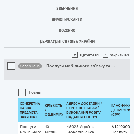
ЗВЕРНЕННЯ
ВИМОГИ/СКАРГИ
DOZORRO
ДЕРЖАУДИТСЛУЖБА УКРАЇНИ
+
-
відкрити всі
закрити всі
-
Послуги мобільного зв’язку та
...
Завершено
-
Позиції
КОНКРЕТНА
АДРЕСА ДОСТАВКИ /
КІЛЬКІСТЬ
КЛАСИФІКАТ
НАЗВА
СТРОК ПОСТАВКИ/
/
ДК 021:2015
ПРЕДМЕТА
ВИКОНАННЯ РОБІТ/
ОД.ВИМІРУ
(CPV)
ЗАКУПІВЛІ
НАДАННЯ ПОСЛУГ:
Послуги
10
46025
Україна
64210000-1
мобільного
місяць
Тернопільська
Послуги