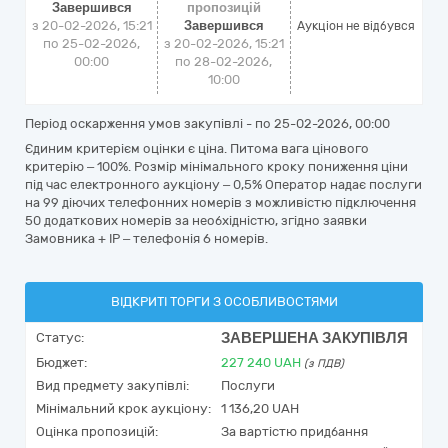
Завершився
пропозицій
з 20-02-2026, 15:21
Завершився
Аукціон не відбувся
по 25-02-2026,
з 20-02-2026, 15:21
00:00
по 28-02-2026,
10:00
Період оскарження умов закупівлі - по
25-02-2026, 00:00
Єдиним критерієм оцінки є ціна. Питома вага цінового
критерію – 100%. Розмір мінімального кроку пониження ціни
під час електронного аукціону – 0,5% Оператор надає послуги
на 99 діючих телефонних номерів з можливістю підключення
50 додаткових номерів за необхідністю, згідно заявки
Замовника + IP – телефонія 6 номерів.
ВІДКРИТІ ТОРГИ З ОСОБЛИВОСТЯМИ
ЗАВЕРШЕНА ЗАКУПІВЛЯ
Статус:
Бюджет:
227 240
UAH
(з ПДВ)
Вид предмету закупівлі:
Послуги
Мінімальний крок аукціону:
1 136,20 UAH
Оцінка пропозицій:
За вартістю придбання