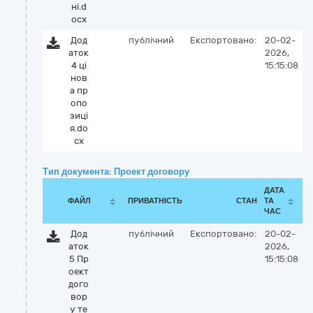
ні.d
ocx
Дод
публічний
Експортовано:
20-02-
аток
2026,
4 ці
15:15:08
нов
а пр
опо
зиці
я.do
cx
Тип документа: Проект договору
ДАТА
ФАЙЛ
ПРИВАТНІСТЬ
СТАН
ТА
ЧАС
Дод
публічний
Експортовано:
20-02-
аток
2026,
5 Пр
15:15:08
оект
дого
вор
у те