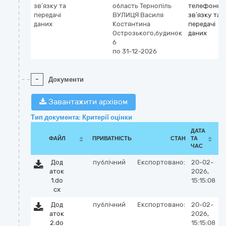
зв’язку та
область
Тернопіль
телефонно
передачі
ВУЛИЦЯ Василя
зв’язку та
даних
Костянтина
передачі
Острозького,будинок
даних
6
по 31-12-2026
-
Документи
Завантажити архівом
Тип документа: Критерії оцінки
ДАТА
ФАЙЛ
ПРИВАТНІСТЬ
СТАН
ТА
ЧАС
Дод
публічний
Експортовано:
20-02-
аток
2026,
1.do
15:15:08
cx
Дод
публічний
Експортовано:
20-02-
аток
2026,
2.do
15:15:08