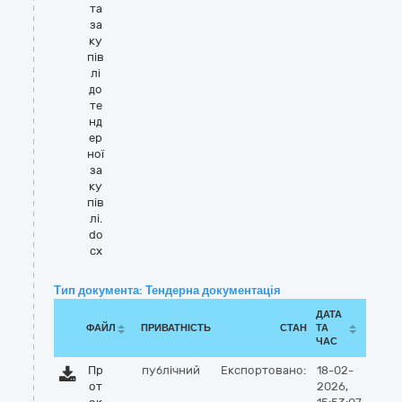
та
за
ку
пів
лі
до
те
нд
ер
ної
за
ку
пів
лі.
do
cx
Тип документа: Тендерна документація
ДАТА
ФАЙЛ
ПРИВАТНІСТЬ
СТАН
ТА
ЧАС
Пр
публічний
Експортовано:
18-02-
от
2026,