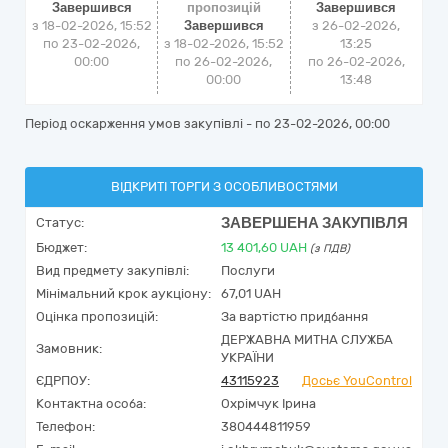
Завершився
пропозицій
Завершився
з 18-02-2026, 15:52
Завершився
з
26-02-2026,
по 23-02-2026,
з 18-02-2026, 15:52
13:25
00:00
по 26-02-2026,
по
26-02-2026,
00:00
13:48
Період оскарження умов закупівлі - по
23-02-2026, 00:00
ВІДКРИТІ ТОРГИ З ОСОБЛИВОСТЯМИ
ЗАВЕРШЕНА ЗАКУПІВЛЯ
Статус:
Бюджет:
13 401,60
UAH
(з ПДВ)
Вид предмету закупівлі:
Послуги
Мінімальний крок аукціону:
67,01 UAH
Оцінка пропозицій:
За вартістю придбання
ДЕРЖАВНА МИТНА СЛУЖБА
Замовник:
УКРАЇНИ
ЄДРПОУ:
43115923
Досьє YouControl
Контактна особа:
Охрімчук Ірина
Телефон:
380444811959