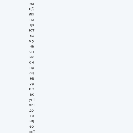
ма
ції,
які
по
да
ют
ьс
я у
ча
сн
ик
ом
пр
оц
ед
ур
и з
ак
упі
влі
до
те
нд
ер
ної