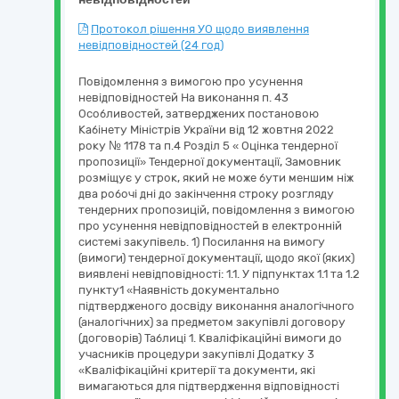
Протокол рішення УО щодо виявлення
невідповідностей (24 год)
Повідомлення з вимогою про усунення
невідповідностей На виконання п. 43
Особливостей, затверджених постановою
Кабінету Міністрів України від 12 жовтня 2022
року № 1178 та п.4 Розділ 5 « Оцінка тендерної
пропозиції» Тендерної документації, Замовник
розміщує у строк, який не може бути меншим ніж
два робочі дні до закінчення строку розгляду
тендерних пропозицій, повідомлення з вимогою
про усунення невідповідностей в електронній
системі закупівель. 1) Посилання на вимогу
(вимоги) тендерної документації, щодо якої (яких)
виявлені невідповідності: 1.1. У підпунктах 1.1 та 1.2
пункту1 «Наявність документально
підтвердженого досвіду виконання аналогічного
(аналогічних) за предметом закупівлі договору
(договорів) Таблиці 1. Кваліфікаційні вимоги до
учасників процедури закупівлі Додатку 3
«Кваліфікаційні критерії та документи, які
вимагаються для підтвердження відповідності