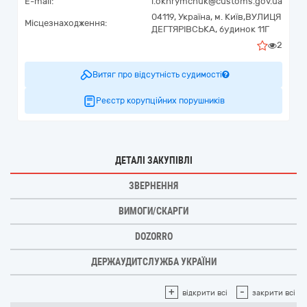
E-mail:
i.okhrymchuk@customs.gov.ua
04119,
Україна
,
м. Київ,
ВУЛИЦЯ
Місцезнаходження:
ДЕГТЯРІВСЬКА, будинок 11Г
2
Витяг про відсутність судимості
Реєстр корупційних порушників
ДЕТАЛІ ЗАКУПІВЛІ
ЗВЕРНЕННЯ
ВИМОГИ/СКАРГИ
DOZORRO
ДЕРЖАУДИТСЛУЖБА УКРАЇНИ
+
-
відкрити всі
закрити всі