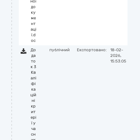
ної
до
ку
ме
нт
аці
ї.d
oc
До
публічний
Експортовано:
18-02-
да
2026,
то
15:53:05
к 3
Кв
алі
фі
ка
цій
ні
кр
ит
ері
ї у
ча
сн
ик