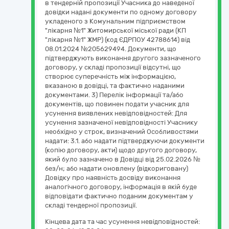
в тендерній пропозиції Учасника до наведеної
довідки надані документи по одному договору
укладеного з Комунальним підприємством
"лікарня №1" Житомирської міської ради (КП
"лікарня №1" ЖМР) (код ЄДРПОУ 42788614) від
08.01.2024 №205629494. Документи, що
підтверджують виконання другого зазначеного
договору, у складі пропозиції відсутні, що
створює суперечність між інформацією,
вказаною в довідці, та фактично наданими
документами. 3) Перелік інформації та/або
документів, що повинен подати учасник для
усунення виявлених невідповідностей: Для
усунення зазначеної невідповідності Учаснику
необхідно у строк, визначений Особливостями
надати: 3.1. або надати підтверджуючи документи
(копію договору, акти) щодо другого договору,
який було зазначено в Довідці від 25.02.2026 №
без/н; або надати оновлену (відкориговану)
Довідку про наявність досвіду виконання
аналогічного договору, інформація в якій буде
відповідати фактично поданим документам у
складі тендерної пропозиції.
Кінцева дата та час усунення невідповідностей: