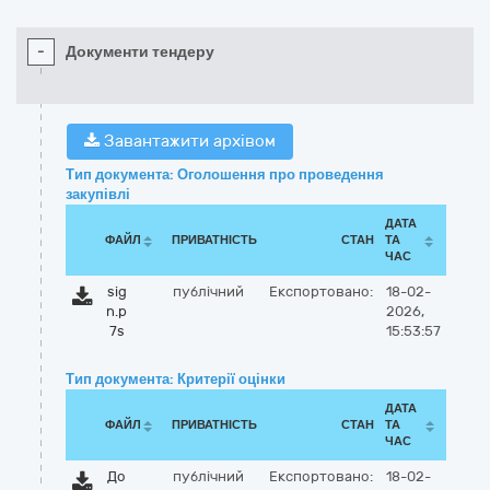
-
Документи тендеру
Завантажити архівом
Тип документа: Оголошення про проведення
закупівлі
ДАТА
ФАЙЛ
ПРИВАТНІСТЬ
СТАН
ТА
ЧАС
sig
публічний
Експортовано:
18-02-
n.p
2026,
7s
15:53:57
Тип документа: Критерії оцінки
ДАТА
ФАЙЛ
ПРИВАТНІСТЬ
СТАН
ТА
ЧАС
До
публічний
Експортовано:
18-02-