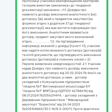
пропозиції учасника кваліфікаційним критеріям
та іншим вимогам замовника» до тендерної
документації зазначено: «1.1. Довідка про
наявність досвіду виконання аналогічного (их)
договору (ів), який є предметом закупівлі (за
формою згідно з додатком 3.1 до тендерної
документації), яка має містити інформацію про
його виконання. Аналогічним вважається
договір, предмет закупівлі якого визначений
згідно…………….. 1.2. На підтвердження
інформації, вказаній у довідці (пункті 1.1), учасник
має надати копію вказаного договору (договорів)
та копії документів, що підтверджують виконання
договору (договорів) в повному обсязі.» 2)
Перелік виявлених невідповідностей: 2.1. Учасник
надав Довідку про наявність досвіду виконання
аналогічного договору від 25.02.2026 № без/н на
два аналогічні договори, а саме: . договір
укладений з Комунальним підприємством
"лікарня №1" Житомирської міської ради КП
"лікарня №1" ЖМР) (код ЄДРПОУ 42788614) від
08.01.2024 №205629494; - договір укладений з
Державним підприємством " Міжнародний
аеропорт "Бориспіль" від 26.04.2023
№205104865/35.1-14/8.3-00071, Проте фактично