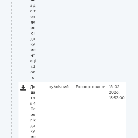
а д
о т
ен
де
рн
ої
до
ку
ме
нт
аці
ї.d
oc
x
До
публічний
Експортовано:
18-02-
да
2026,
то
15:53:00
к 4
Пе
ре
лік
до
ку
ме