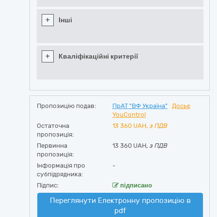
+
Інші
+
Кваліфікаційні критерії
Пропозицію подав:
ПрАТ "ВФ Україна"
Досьє
YouControl
Остаточна
13 360
UAH,
з ПДВ
пропозиція:
Первинна
13 360 UAH,
з ПДВ
пропозиція:
Інформація про
-
субпідрядника:
Підпис:
підписано
Переглянути Електронну пропозицію в
pdf