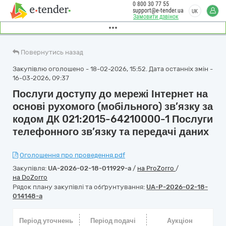
0 800 30 77 55
support@e-tender.ua
UK
Замовити дзвінок
Повернутись назад
Закупівлю оголошено - 18-02-2026, 15:52. Дата останніх змін -
16-03-2026, 09:37
Послуги доступу до мережі Інтернет на
основі рухомого (мобільного) зв’язку за
кодом ДК 021:2015-64210000-1 Послуги
телефонного зв’язку та передачі даних
Оголошення про проведення.pdf
Закупівля:
UA-2026-02-18-011929-a
/
на ProZorro
/
на DoZorro
Рядок плану закупівлі та обґрунтування:
UA-P-2026-02-18-
014148-a
Період уточнень
Період подачі
Аукціон