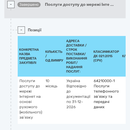
-
Послуги доступу до мережі Інте
...
Завершено
-
Позиції
АДРЕСА
ДОСТАВКИ /
КОНКРЕТНА
СТРОК
КІЛЬКІСТЬ
КЛАСИФІКАТОР
НАЗВА
ПОСТАВКИ/
/
ДК 021:2015
КЛА
ПРЕДМЕТА
ВИКОНАННЯ
ОД.ВИМІРУ
(CPV)
ЗАКУПІВЛІ
РОБІТ/
НАДАННЯ
ПОСЛУГ:
Послуги
10
Україна
64210000-1
доступу до
місяць
Відповідно
Послуги
мережі
до
телефонного
Інтернет на
документації
зв’язку та
основі
по 31-12-
передачі
рухомого
2026
даних
(мобільного)
зв’язку