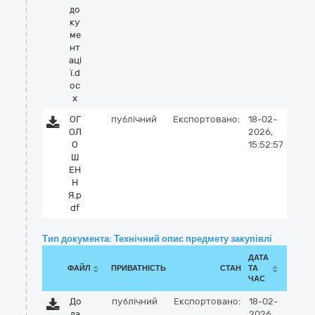
до
ку
ме
нт
аці
ї.d
oc
x
ОГ
публічний
Експортовано:
18-02-
ОЛ
2026,
О
15:52:57
Ш
ЕН
Н
Я.p
df
Тип документа: Технічний опис предмету закупівлі
ДАТА
ФАЙЛ
ПРИВАТНІСТЬ
СТАН
ТА
ЧАС
До
публічний
Експортовано:
18-02-
да
2026,