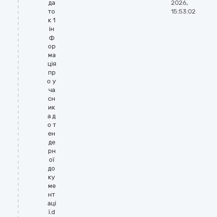
да
2026,
то
15:53:02
к 1
ін
ф
ор
ма
ція
пр
о у
ча
сн
ик
а д
о т
ен
де
рн
ої
до
ку
ме
нт
аці
ї.d