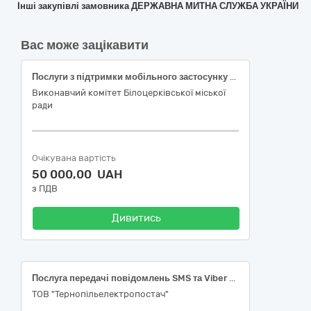
Інші закупівлі замовника ДЕРЖАВНА МИТНА СЛУЖБА УКРАЇНИ
Вас може зацікавити
Послуги з підтримки мобільного застосунку «е-Громада» в частині забезпечення захищеної автентифікації користувачів (OTP) Єдиного цифрового комплексу Білоцерківської міської територіальної громади шляхом розсилки повідомлень (SMS) (послуга служби коротких повідомлень (SMS))
Виконавчий комітет Білоцерківської міської
ради
Очікувана вартість
50 000,00 UAH
з ПДВ
Дивитись
Послуга передачі повідомлень SMS та Viber Код ДК 021:2015: 64210000-1 - Послуги телефонного зв’язку та передачі даних (відповідний код 64212100-6)
ТОВ "Тернопільелектропостач"