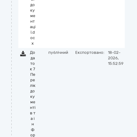
до
ку
ме
нт
аці
ї.d
oc
x
До
публічний
Експортовано:
18-02-
да
2026,
то
15:52:59
к 7
Пе
ре
лік
до
ку
ме
нті
в т
а і
н
ф
ор