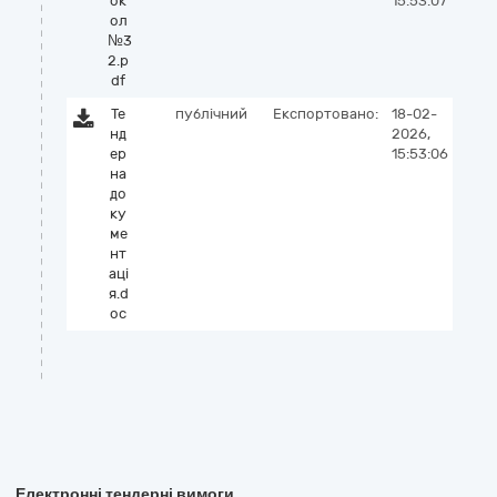
ок
15:53:07
ол
№3
2.p
df
Те
публічний
Експортовано:
18-02-
нд
2026,
ер
15:53:06
на
до
ку
ме
нт
аці
я.d
oc
Електронні тендерні вимоги