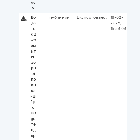
oc
x
До
публічний
Експортовано:
18-02-
да
2026,
то
15:53:03
к 2
Фо
рм
а т
ен
де
рн
ої
пр
оп
оз
иці
ї д
о
ПЗ
до
те
нд
ер