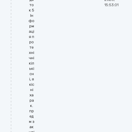
то
15:53:01
к 5
Ін
фо
рм
аці
я п
ро
те
хні
чні
кіл
ькі
сн
і, я
кіс
ні
ха
ра
к.
пр
ед
м з
ак