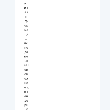
нт
и т
а і
н
ф
ор
ма
ції
_
які
по
да
ют
ьс
я П
ер
ем
ож
це
м д
о т
ен
де
рн
ої