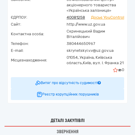
акціонерного товариства
«Українська залізниця»
ЄДРПОУ:
40081258
Досьє YouControl
Сайт:
http://www.uz.gov.ua
Скринецький Вадим
Контактна особа:
Віталійович
Телефон:
380444650967
E-mail:
skrynetskyi.v.v@uz.gov.ua
01054,
Україна
,
Київська
Місцезнаходження:
область,
Київ,
вул. І. Франка 21
0
Витяг про відсутність судимості
Реєстр корупційних порушників
ДЕТАЛІ ЗАКУПІВЛІ
ЗВЕРНЕННЯ