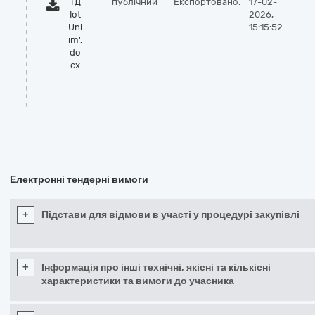
ТД
публічний
Експортовано:
17-02-
Iot
2026,
Unl
15:15:52
im'.
do
cx
Електронні тендерні вимоги
+
Підстави для відмови в участі у процедурі закупівлі
+
Інформація про інші технічні, якісні та кількісні
характеристики та вимоги до учасника