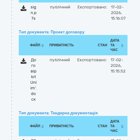
sig
публічний
Експортовано:
17-02-
n.p
2026,
7s
15:16:07
Тип документа: Проект договору
ДАТА
ФАЙЛ
ПРИВАТНІСТЬ
СТАН
ТА
ЧАС
До
публічний
Експортовано:
17-02-
го
2026,
вір
15:15:52
Iot
Unl
im'.
do
cx
Тип документа: Тендерна документація
ДАТА
ФАЙЛ
ПРИВАТНІСТЬ
СТАН
ТА
ЧАС