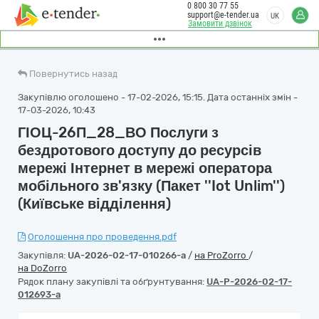
0 800 30 77 55
support@e-tender.ua
UK
Замовити дзвінок
Повернутись назад
Закупівлю оголошено - 17-02-2026, 15:15. Дата останніх змін -
17-03-2026, 10:43
ГІОЦ-26П_28_ВО Послуги з
бездротового доступу до ресурсів
мережі Інтернет в мережі оператора
мобільного зв'язку (Пакет ''Iot Unlim'')
(Київське відділення)
Оголошення про проведення.pdf
Закупівля:
UA-2026-02-17-010266-a
/
на ProZorro
/
на DoZorro
Рядок плану закупівлі та обґрунтування:
UA-P-2026-02-17-
012693-a