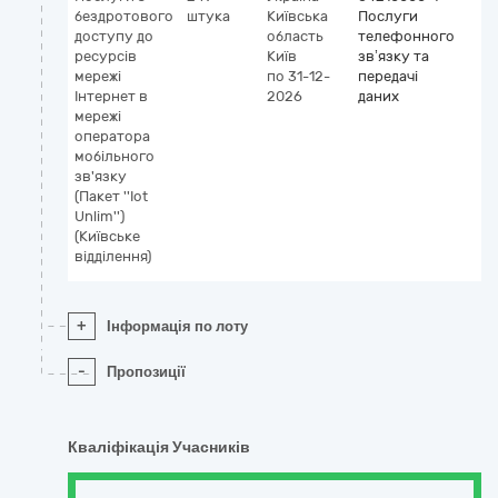
бездротового
штука
Київська
Послуги
доступу до
область
телефонного
ресурсів
Київ
зв’язку та
мережі
по 31-12-
передачі
Інтернет в
2026
даних
мережі
оператора
мобільного
зв'язку
(Пакет ''Iot
Unlim'')
(Київське
відділення)
+
Інформація по лоту
-
Пропозиції
Кваліфікація Учасників