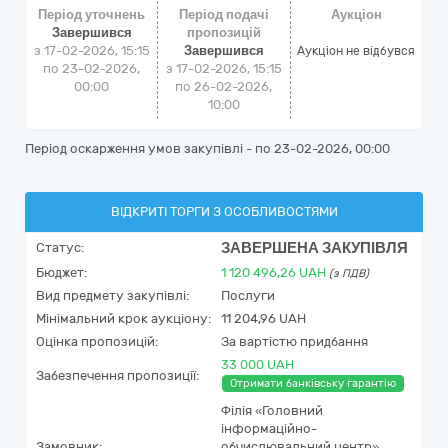
Період уточнень
Період подачі
Аукціон
Завершився
пропозицій
з 17-02-2026, 15:15
Завершився
Аукціон не відбувся
по 23-02-2026,
з 17-02-2026, 15:15
00:00
по 26-02-2026,
10:00
Період оскарження умов закупівлі - по
23-02-2026, 00:00
ВІДКРИТІ ТОРГИ З ОСОБЛИВОСТЯМИ
ЗАВЕРШЕНА ЗАКУПІВЛЯ
Статус:
Бюджет:
1 120 496,26
UAH
(з ПДВ)
Вид предмету закупівлі:
Послуги
Мінімальний крок аукціону:
11 204,96 UAH
Оцінка пропозицій:
За вартістю придбання
33 000 UAH
Забезпечення пропозиції:
Отримати банківську гарантію
Філія «Головний
інформаційно-
Замовник:
обчислювальний центр»