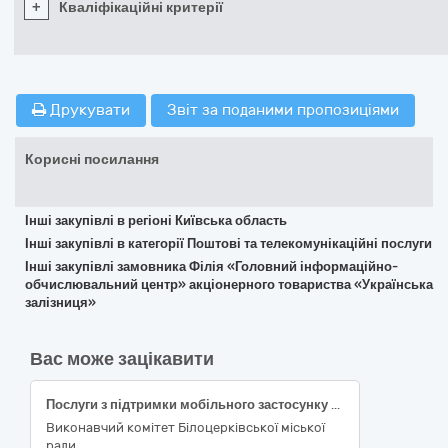
+
Кваліфікаційні критерії
Друкувати
Звіт за поданими пропозиціями
Корисні посилання
Інші закупівлі в регіоні Київська область
Інші закупівлі в категорії Поштові та телекомунікаційні послуги
Інші закупівлі замовника Філія «Головний інформаційно-
обчислювальний центр» акціонерного товариства «Українська
залізниця»
Вас може зацікавити
Послуги з підтримки мобільного застосунку «е-Громада» в частині забезпечення захищеної автентифікації користувачів (OTP) Єдиного цифрового комплексу Білоцерківської міської територіальної громади шляхом розсилки повідомлень (SMS) (послуга служби коротких повідомлень (SMS))
Виконавчий комітет Білоцерківської міської
ради