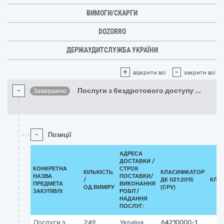
ВИМОГИ/СКАРГИ
DOZORRO
ДЕРЖАУДИТСЛУЖБА УКРАЇНИ
+
-
відкрити всі
закрити всі
-
Послуги з бездротового доступу
...
Завершено
-
Позиції
АДРЕСА
ДОСТАВКИ /
КОНКРЕТНА
СТРОК
КІЛЬКІСТЬ
КЛАСИФІКАТОР
НАЗВА
ПОСТАВКИ/
/
ДК 021:2015
КЛА
ПРЕДМЕТА
ВИКОНАННЯ
ОД.ВИМІРУ
(CPV)
ЗАКУПІВЛІ
РОБІТ/
НАДАННЯ
ПОСЛУГ:
Послуги з
249
Україна
64210000-1