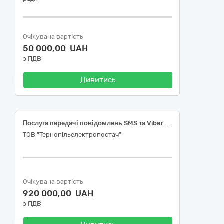
Очікувана вартість
50 000,00 UAH
з ПДВ
Дивитись
Послуга передачі повідомлень SMS та Viber Код ДК 021:2015: 64210000-1 - Послуги телефонного зв’язку та передачі даних (відповідний код 64212100-6)
ТОВ "Тернопільелектропостач"
Очікувана вартість
920 000,00 UAH
з ПДВ