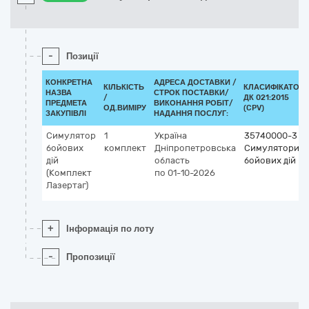
-
Позиції
КОНКРЕТНА
АДРЕСА ДОСТАВКИ /
КІЛЬКІСТЬ
КЛАСИФІКАТОР
НАЗВА
СТРОК ПОСТАВКИ/
/
ДК 021:2015
ПРЕДМЕТА
ВИКОНАННЯ РОБІТ/
ОД.ВИМІРУ
(CPV)
ЗАКУПІВЛІ
НАДАННЯ ПОСЛУГ:
Симулятор
1
Україна
35740000-3
бойових
комплект
Дніпропетровська
Симулятори
дій
область
бойових дій
(Комплект
по 01-10-2026
Лазертаг)
+
Інформація по лоту
-
Пропозиції