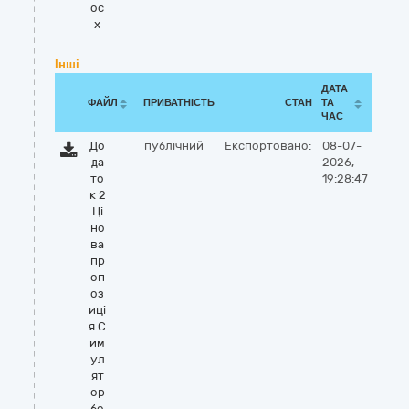
oc
x
Інші
ДАТА
ФАЙЛ
ПРИВАТНІСТЬ
СТАН
ТА
ЧАС
До
публічний
Експортовано:
08-07-
да
2026,
то
19:28:47
к 2
Ці
но
ва
пр
оп
оз
иці
я С
им
ул
ят
ор
бо