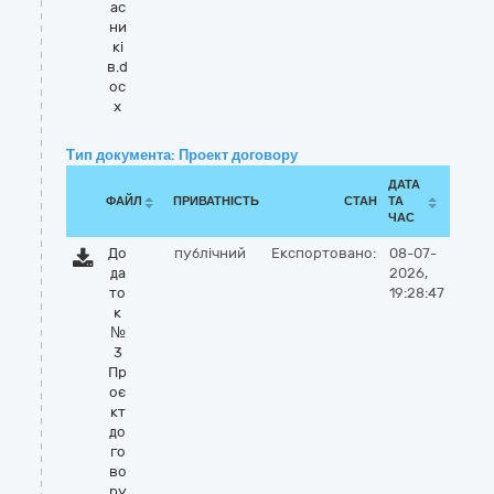
ас
ни
кі
в.d
oc
x
Тип документа: Проект договору
ДАТА
ФАЙЛ
ПРИВАТНІСТЬ
СТАН
ТА
ЧАС
До
публічний
Експортовано:
08-07-
да
2026,
то
19:28:47
к
№
3
Пр
оє
кт
до
го
во
ру