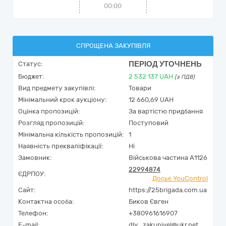
00:00
СПРОЩЕНА ЗАКУПІВЛЯ
ПЕРІОД УТОЧНЕНЬ
Статус:
Бюджет:
2 532 137
UAH
(з ПДВ)
Вид предмету закупівлі:
Товари
Мінімальний крок аукціону:
12 660,69 UAH
Оцінка пропозицій:
За вартістю придбання
Розгляд пропозицій:
Поступовий
Мінімальна кількість пропозицій:
1
Наявність прекваліфікації:
Ні
Замовник:
Військова частина А1126
22994874
ЄДРПОУ:
Досьє YouControl
Сайт:
https://25brigada.com.ua
Контактна особа:
Биков Євген
Телефон:
+380961616907
E-mail:
dly_zakupivel@ukr.net