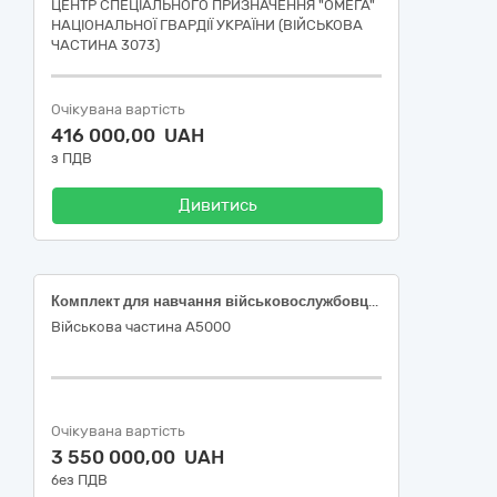
ЦЕНТР СПЕЦІАЛЬНОГО ПРИЗНАЧЕННЯ "ОМЕГА"
НАЦІОНАЛЬНОЇ ГВАРДІЇ УКРАЇНИ (ВІЙСЬКОВА
ЧАСТИНА 3073)
Очікувана вартість
416 000,00 UAH
з ПДВ
Дивитись
Комплект для навчання військовослужбовців пілотування FPV дроном на симуляторі "Skyranger"
Військова частина А5000
Очікувана вартість
3 550 000,00 UAH
без ПДВ