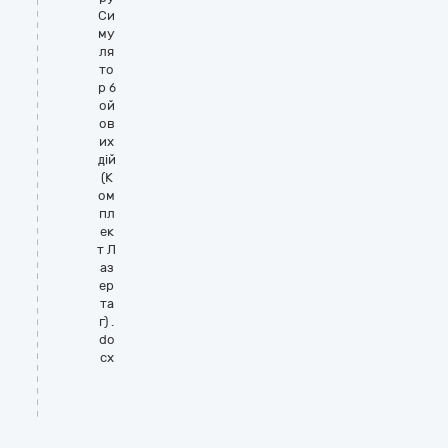
Си
му
ля
то
р б
ой
ов
их
дій
(К
ом
пл
ек
т Л
аз
ер
та
г) .
do
cx