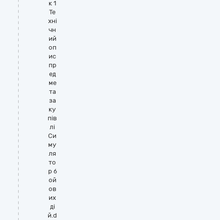
к 1
Те
хні
чн
ий
оп
ис
пр
ед
ме
та
за
ку
пів
лі
Си
му
ля
то
р б
ой
ов
их
ді
й.d