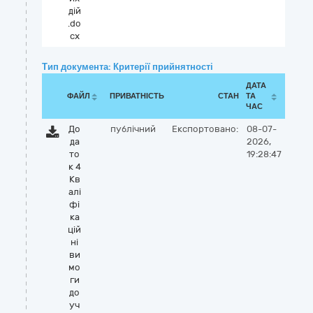
дій
.do
cx
Тип документа: Критерії прийнятності
ДАТА
ФАЙЛ
ПРИВАТНІСТЬ
СТАН
ТА
ЧАС
До
публічний
Експортовано:
08-07-
да
2026,
то
19:28:47
к 4
Кв
алі
фі
ка
цій
ні
ви
мо
ги
до
уч