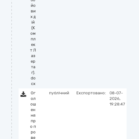
йо
ви
х д
ій
(К
ом
пл
ек
т Л
аз
ер
та
г).
do
cx
Ог
публічний
Експортовано:
08-07-
ол
2026,
ош
19:28:47
ен
ня
пр
о п
ро
ве