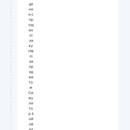
де
нн
я с
пр
ощ
ен
ої
за
ку
пів
лі
за
пр
ед
ме
то
м
Си
му
ля
то
р б
ой
ов
их