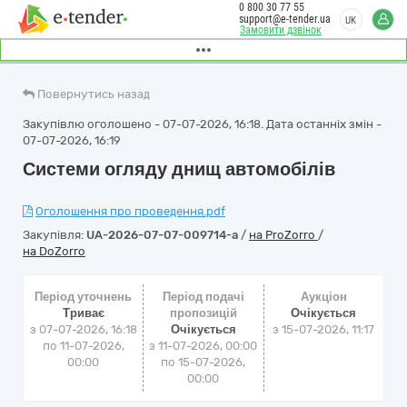
0 800 30 77 55
support@e-tender.ua
UK
Замовити дзвінок
Повернутись назад
Закупівлю оголошено - 07-07-2026, 16:18. Дата останніх змін -
07-07-2026, 16:19
Системи огляду днищ автомобілів
Оголошення про проведення.pdf
Закупівля:
UA-2026-07-07-009714-a
/
на ProZorro
/
на DoZorro
Період уточнень
Період подачі
Аукціон
Триває
пропозицій
Очікується
з 07-07-2026, 16:18
Очікується
з
15-07-2026, 11:17
по 11-07-2026,
з 11-07-2026, 00:00
00:00
по 15-07-2026,
00:00