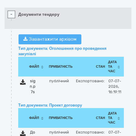
-
Документи тендеру
Завантажити архівом
Тип документа: Оголошення про проведення
закупівлі
ДАТА
ФАЙЛ
ПРИВАТНІСТЬ
СТАН
ТА
ЧАС
sig
публічний
Експортовано:
07-07-
n.p
2026,
7s
16:19:11
Тип документа: Проект договору
ДАТА
ФАЙЛ
ПРИВАТНІСТЬ
СТАН
ТА
ЧАС
До
публічний
Експортовано:
07-07-