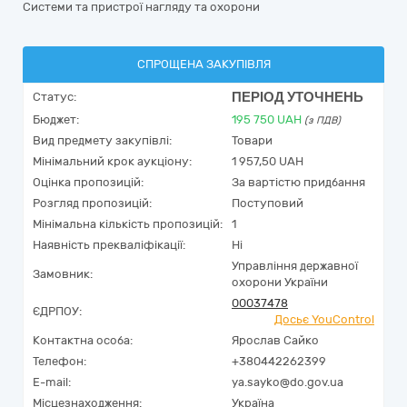
Системи та пристрої нагляду та охорони
СПРОЩЕНА ЗАКУПІВЛЯ
ПЕРІОД УТОЧНЕНЬ
Статус:
Бюджет:
195 750
UAH
(з ПДВ)
Вид предмету закупівлі:
Товари
Мінімальний крок аукціону:
1 957,50 UAH
Оцінка пропозицій:
За вартістю придбання
Розгляд пропозицій:
Поступовий
Мінімальна кількість пропозицій:
1
Наявність прекваліфікації:
Ні
Управління державної
Замовник:
охорони України
00037478
ЄДРПОУ:
Досьє YouControl
Контактна особа:
Ярослав Сайко
Телефон:
+380442262399
E-mail:
ya.sayko@do.gov.ua
Місцезнаходження:
Україна