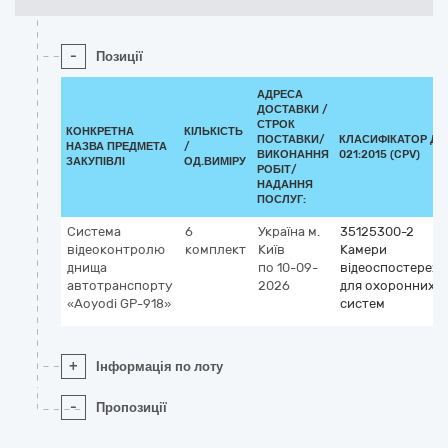
-
Позиції
АДРЕСА
ДОСТАВКИ /
СТРОК
КОНКРЕТНА
КІЛЬКІСТЬ
ПОСТАВКИ/
КЛАСИФІКАТОР ДК
НАЗВА ПРЕДМЕТА
/
ВИКОНАННЯ
021:2015 (CPV)
ЗАКУПІВЛІ
ОД.ВИМІРУ
РОБІТ/
НАДАННЯ
ПОСЛУГ:
Система
6
Україна
м.
35125300-2
відеоконтролю
комплект
Київ
Камери
днища
по 10-09-
відеоспостереж
автотранспорту
2026
для охоронних
«Aoyodi GP-918»
систем
+
Інформація по лоту
-
Пропозиції