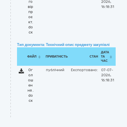
го
2026,
вір
16:18:31
пр
оє
кт.
do
cx
Тип документа: Технічний опис предмету закупівлі
ДАТА
ФАЙЛ
ПРИВАТНІСТЬ
СТАН
ТА
ЧАС
Ог
публічний
Експортовано:
07-07-
ол
2026,
ош
16:18:31
ен
ня .
do
cx