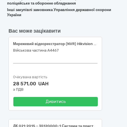
поліцейське та оборонне обладнання
Інші закупівлі замовника Управління державної охорони
України
Вас може зацікавити
Мережевий відеореєстратор (NVR) Hikvision DS-7716NXI-K4(D); 4МП Acusense IP камера Hikvision DS-2CD2143G2-LIS2U (2,8мм), 35120000-1 Системи та пристрої нагляду та охорони за ДК 021:2015 Єдиного закупівельного словника
Військова частина А4467
Очікувана вартість
28 571,00 UAH
з ПДВ
Дивитись
ДК 021:2015 – 35120000-1 Системи та пристрої нагляду та охорони (Обладнання для систем відеоспостереження)