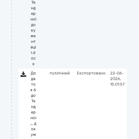
Те
нд
ер
ної
до
ку
ме
нт
аці
ї.d
oc
x
До
публічний
Експортовано:
22-06-
да
2026,
то
15:01:57
к 6
до
Те
нд
ер
ноі
_ д
ок
ум