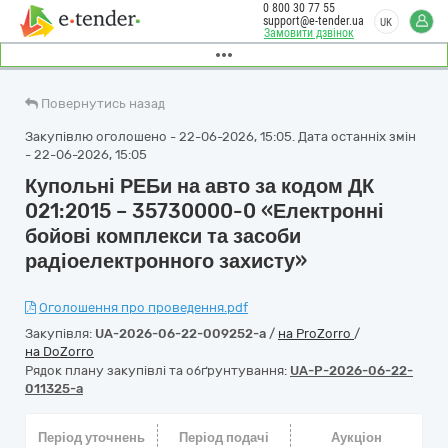
0 800 30 77 55
support@e-tender.ua
UK
Замовити дзвінок
Повернутись назад
Закупівлю оголошено - 22-06-2026, 15:05. Дата останніх змін
- 22-06-2026, 15:05
Купольні РЕБи на авто за кодом ДК
021:2015 – 35730000-0 «Електронні
бойові комплекси та засоби
радіоелектронного захисту»
Оголошення про проведення.pdf
Закупівля:
UA-2026-06-22-009252-a
/
на ProZorro
/
на DoZorro
Рядок плану закупівлі та обґрунтування:
UA-P-2026-06-22-
011325-a
Період уточнень
Період подачі
Аукціон