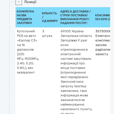
-
Позиції
КОНКРЕТНА
АДРЕСА ДОСТАВКИ /
КІЛЬКІСТЬ
НАЗВА
СТРОК ПОСТАВКИ/
КЛАСИФІКАТ
/
ПРЕДМЕТА
ВИКОНАННЯ РОБІТ/
021:2015 (CP
ОД.ВИМІРУ
ЗАКУПІВЛІ
НАДАННЯ ПОСЛУГ:
Купольний
3
69005
Україна
35730000-
РЕБ на авто
штука
Запорізька область
Електронні
«Каспер С3»
Запоріжжя
У разі
комплекси 
на 16
коли
засоби
діапазонів
оприлюднення в
радіоелект
(200
електронній
захисту
МГц-1500МГц;
системі закупівель
2.4G; 5.2G;
інформації про
5.8G;), або
місце поставки
еквівалент
(оприлюднення
якої передбачено
Законом) несе
загрозу безпеці
замовника, така
інформація може
зазначатися як
найменування
населеного пункту,
до якого