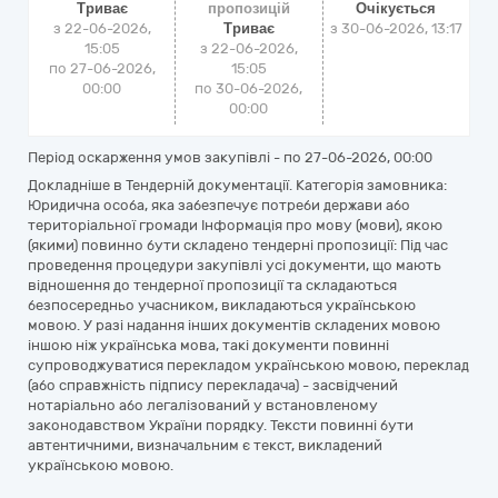
Триває
пропозицій
Очікується
з 22-06-2026,
Триває
з
30-06-2026, 13:17
15:05
з 22-06-2026,
по 27-06-2026,
15:05
00:00
по 30-06-2026,
00:00
Період оскарження умов закупівлі - по
27-06-2026, 00:00
Докладніше в Тендерній документації. Категорія замовника:
Юридична особа, яка забезпечує потреби держави або
територіальної громади Інформація про мову (мови), якою
(якими) повинно бути складено тендерні пропозиції: Під час
проведення процедури закупівлі усі документи, що мають
відношення до тендерної пропозиції та складаються
безпосередньо учасником, викладаються українською
мовою. У разі надання інших документів складених мовою
іншою ніж українська мова, такі документи повинні
супроводжуватися перекладом українською мовою, переклад
(або справжність підпису перекладача) - засвідчений
нотаріально або легалізований у встановленому
законодавством України порядку. Тексти повинні бути
автентичними, визначальним є текст, викладений
українською мовою.