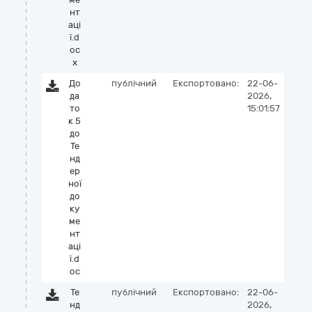
нт
аці
ї.d
oc
x
До
публічний
Експортовано:
22-06-
да
2026,
то
15:01:57
к 5
до
Те
нд
ер
ної
до
ку
ме
нт
аці
ї.d
oc
Те
публічний
Експортовано:
22-06-
нд
2026,