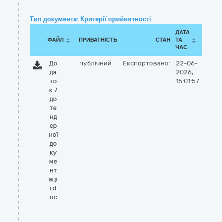
Тип документа: Критерії прийнятності
ДАТА
ФАЙЛ
ПРИВАТНІСТЬ
СТАН
ТА
ЧАС
До
публічний
Експортовано:
22-06-
да
2026,
то
15:01:57
к 7
до
те
нд
ер
ної
до
ку
ме
нт
аці
ї.d
oc