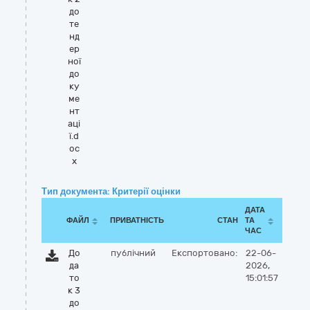
до
те
нд
ер
ної
до
ку
ме
нт
аці
ї.d
oc
x
Тип документа: Критерії оцінки
ДАТА
ФАЙЛ
ПРИВАТНІСТЬ
СТАН
ТА
ЧАС
До
публічний
Експортовано:
22-06-
да
2026,
то
15:01:57
к 3
до