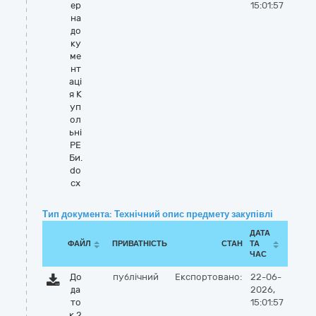
ер
15:01:57
на
до
ку
ме
нт
аці
я К
уп
ол
ьні
РЕ
Би.
do
cx
Тип документа: Технічний опис предмету закупівлі
ДАТА
ФАЙЛ
ПРИВАТНІСТЬ
СТАН
ТА
ЧАС
До
публічний
Експортовано:
22-06-
да
2026,
то
15:01:57
к 2