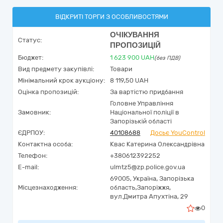
ВІДКРИТІ ТОРГИ З ОСОБЛИВОСТЯМИ
ОЧІКУВАННЯ
Статус:
ПРОПОЗИЦІЙ
Бюджет:
1 623 900
UAH
(без ПДВ)
Вид предмету закупівлі:
Товари
Мінімальний крок аукціону:
8 119,50 UAH
Оцінка пропозицій:
За вартістю придбання
Головне Управління
Замовник:
Національної поліції в
Запорізькій області
ЄДРПОУ:
40108688
Досьє YouControl
Контактна особа:
Квас Катерина Олександрівна
Телефон:
+380612392252
E-mail:
ulmtz5@zp.police.gov.ua
69005,
Україна
,
Запорізька
Місцезнаходження:
область,
Запоріжжя,
вул.Дмитра Апухтіна, 29
0