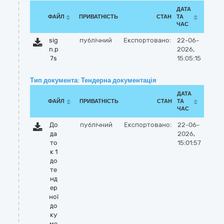
ДАТА
ФАЙЛ
ПРИВАТНІСТЬ
СТАН
ТА
ЧАС
sig
публічний
Експортовано:
22-06-
n.p
2026,
7s
15:05:15
Тип документа: Тендерна документація
ДАТА
ФАЙЛ
ПРИВАТНІСТЬ
СТАН
ТА
ЧАС
До
публічний
Експортовано:
22-06-
да
2026,
то
15:01:57
к 1
до
те
нд
ер
ної
до
ку
ме