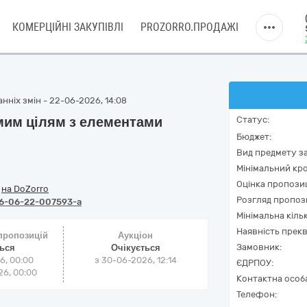
КОМЕРЦІЙНІ ЗАКУПІВЛІ
PROZORRO.ПРОДАЖІ
нніх змін - 22-06-2026, 14:08
мим цілям з елементами
Статус:
Бюджет:
Вид предмету за
Мінімальний кро
Оцінка пропозиц
/
на DoZorro
Розгляд пропоз
6-06-22-007593-a
Мінімальна кіль
Наявність прекв
 пропозицій
Аукціон
Замовник:
ться
Очікується
6, 00:00
з
30-06-2026, 12:14
ЄДРПОУ:
6, 00:00
Контактна особ
Телефон: