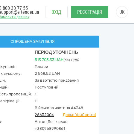
0 800 30 77 55
support@e-tender.ua
ВХІД
РЕЄСТРАЦІЯ
UK
Замовити дзвінок
СПРОЩЕНА ЗАКУПІВЛЯ
ПЕРІОД УТОЧНЕНЬ
513 703,33
UAH
(без ПДВ)
купівлі:
Товари
к аукціону:
2 568,52 UAH
ій:
За вартістю придбання
ицій:
Поступовий
кість пропозицій:
1
аліфікації:
Ні
Військова частина А4348
26632004
Досьє YouControl
а:
Антон Дегтярьов
+380968990861