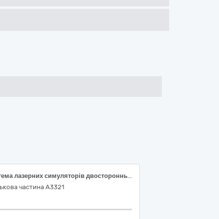
Система лазерних симуляторів двостороннього вогневого контакту спеціального призначення
ькова частина А3321