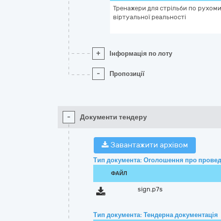
Тренажери для стрільби по рухом
віртуальної реальності
+
Інформація по лоту
-
Пропозиції
-
Документи тендеру
Завантажити архівом
Тип документа: Оголошення про провед
ФАЙЛ
sign.p7s
Тип документа: Тендерна документація