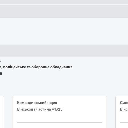
ь
не, поліцейське та оборонне обладнання
48
Командирський ящик
Військова частина А1325
Війс