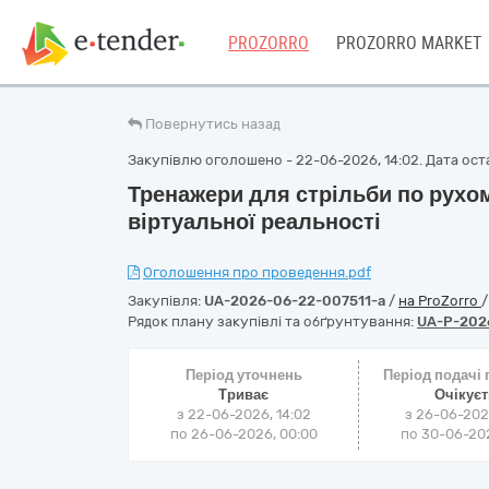
PROZORRO
PROZORRO MARKET
Повернутись назад
Закупівлю оголошено - 22-06-2026, 14:02. Дата оста
Тренажери для стрільби по рухо
віртуальної реальності
Оголошення про проведення.pdf
Закупівля:
UA-2026-06-22-007511-a
/
на ProZorro
Рядок плану закупівлі та обґрунтування:
UA-P-202
Період уточнень
Період подачі
Триває
Очікує
з 22-06-2026, 14:02
з 26-06-202
по 26-06-2026, 00:00
по 30-06-202