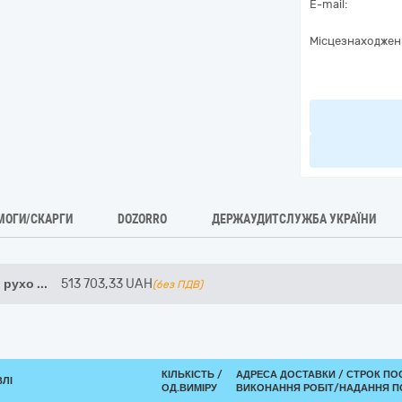
E-mail:
Місцезнаходжен
МОГИ/СКАРГИ
DOZORRO
ДЕРЖАУДИТСЛУЖБА УКРАЇНИ
о рухо
...
513 703,33
UAH
(без ПДВ)
КІЛЬКІСТЬ /
АДРЕСА ДОСТАВКИ /
СТРОК ПО
ВЛІ
ОД.ВИМІРУ
ВИКОНАННЯ РОБІТ/НАДАННЯ П