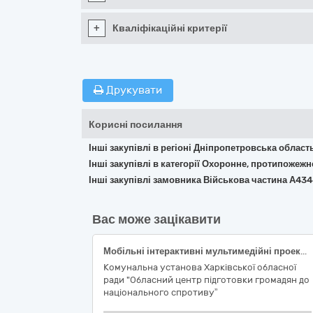
+
Кваліфікаційні критерії
Друкувати
Корисні посилання
Інші закупівлі в регіоні Дніпропетровська област
Інші закупівлі в категорії Охоронне, протипожеж
Інші закупівлі замовника Військова частина А43
Вас може зацікавити
Мобільні інтерактивні мультимедійні проекційні комплекси та модулі навчальні
Комунальна установа Харківської обласної
ради "Обласний центр підготовки громадян до
національного спротиву”