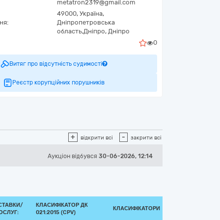
metatron2319@gmail.com
49000,
Україна
,
ня:
Дніпропетровська
область,
Дніпро,
Дніпро
0
Витяг про відсутність судимості
Реєстр корупційних порушників
+
-
відкрити всі
закрити всі
Аукціон відбувся
30-06-2026, 12:14
СТАВКИ/
КЛАСИФІКАТОР ДК
КЛАСИФІКАТОРИ
ОСЛУГ:
021:2015 (CPV)