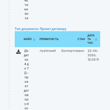
ис
ти
ки.
do
cx
Тип документа: Проект договору
ДАТА
ФАЙЛ
ПРИВАТНІСТЬ
СТАН
ТА
ЧАС
До
публічний
Експортовано:
22-06-
дат
2026,
ок
12:03:11
4 д
о Т
Д -
пр
ое
кт
дог
ов
ор
у.d
oc