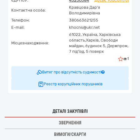
ЄДРПОУ:
45250584
Досьє YouControl
Кравцова Дар'я
Контактна особа:
Володимирівна
Телефон:
380663621255
E-mail:
khocns@ukr.net
61022,
Україна
,
Харківська
область,
Харків,
Свободи
Місцезнаходження:
майдан, будинок 5, Держпром,
7 під'їзд, 5 поверх
1
Витяг про відсутність судимості
Реєстр корупційних порушників
ДЕТАЛІ ЗАКУПІВЛІ
ЗВЕРНЕННЯ
ВИМОГИ/СКАРГИ