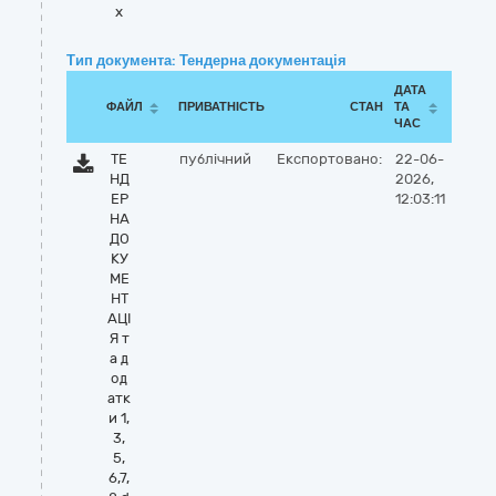
x
Тип документа: Тендерна документація
ДАТА
ФАЙЛ
ПРИВАТНІСТЬ
СТАН
ТА
ЧАС
ТЕ
публічний
Експортовано:
22-06-
НД
2026,
ЕР
12:03:11
НА
ДО
КУ
МЕ
НТ
АЦІ
Я т
а д
од
атк
и 1,
3,
5,
6,7,