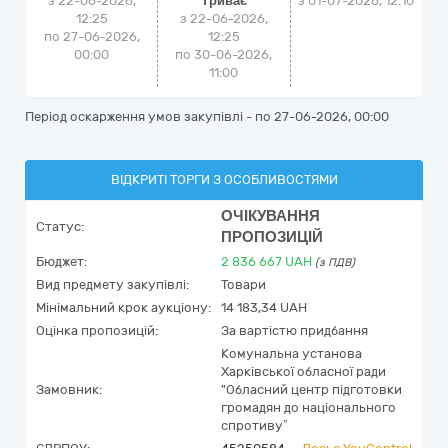
з 22-06-2026,
Триває
з
01-07-2026, 12:10
12:25
з 22-06-2026,
по 27-06-2026,
12:25
00:00
по 30-06-2026,
11:00
Період оскарження умов закупівлі - по
27-06-2026, 00:00
ВІДКРИТІ ТОРГИ З ОСОБЛИВОСТЯМИ
ОЧІКУВАННЯ
Статус:
ПРОПОЗИЦІЙ
Бюджет:
2 836 667
UAH
(з ПДВ)
Вид предмету закупівлі:
Товари
Мінімальний крок аукціону:
14 183,34 UAH
Оцінка пропозицій:
За вартістю придбання
Комунальна установа
Харківської обласної ради
Замовник:
"Обласний центр підготовки
громадян до національного
спротиву”