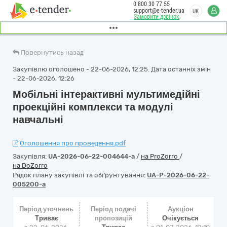
0 800 30 77 55
support@e-tender.ua
UK
Замовити дзвінок
Повернутись назад
Закупівлю оголошено - 22-06-2026, 12:25. Дата останніх змін
- 22-06-2026, 12:26
Мобільні інтерактивні мультимедійні
проекційні комплекси та модулі
навчальні
Оголошення про проведення.pdf
Закупівля:
UA-2026-06-22-004644-a
/
на ProZorro
/
на DoZorro
Рядок плану закупівлі та обґрунтування:
UA-P-2026-06-22-
005200-a
Період уточнень
Період подачі
Аукціон
Триває
пропозицій
Очікується