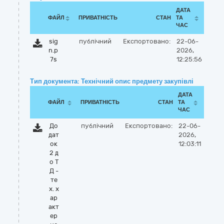
ДАТА
ФАЙЛ
ПРИВАТНІСТЬ
СТАН
ТА
ЧАС
sig
публічний
Експортовано:
22-06-
n.p
2026,
7s
12:25:56
Тип документа: Технічний опис предмету закупівлі
ДАТА
ФАЙЛ
ПРИВАТНІСТЬ
СТАН
ТА
ЧАС
До
публічний
Експортовано:
22-06-
дат
2026,
ок
12:03:11
2 д
о Т
Д -
те
х. х
ар
акт
ер