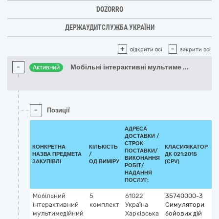
DOZORRO
ДЕРЖАУДИТСЛУЖБА УКРАЇНИ
+
-
відкрити всі
закрити всі
-
Мобільні інтерактивні мультиме
...
Активний
-
Позиції
АДРЕСА
ДОСТАВКИ /
СТРОК
КОНКРЕТНА
КІЛЬКІСТЬ
КЛАСИФІКАТОР
ПОСТАВКИ/
НАЗВА ПРЕДМЕТА
/
ДК 021:2015
К
ВИКОНАННЯ
ЗАКУПІВЛІ
ОД.ВИМІРУ
(CPV)
РОБІТ/
НАДАННЯ
ПОСЛУГ:
Мобільний
5
61022
35740000-3
інтерактивний
комплект
Україна
Симулятори
мультимедійний
Харківська
бойових дій