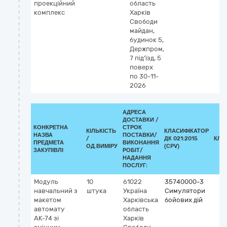
проекційний
область
комплекс
Харків
Свободи
майдан,
будинок 5,
Держпром,
7 під'їзд, 5
поверх
по 30-11-
2026
АДРЕСА
ДОСТАВКИ /
КОНКРЕТНА
СТРОК
КІЛЬКІСТЬ
КЛАСИФІКАТОР
НАЗВА
ПОСТАВКИ/
/
ДК 021:2015
КЛА
ПРЕДМЕТА
ВИКОНАННЯ
ОД.ВИМІРУ
(CPV)
ЗАКУПІВЛІ
РОБІТ/
НАДАННЯ
ПОСЛУГ:
Модуль
10
61022
35740000-3
навчальний з
штука
Україна
Симулятори
макетом
Харківська
бойових дій
автомату
область
АК-74 зі
Харків