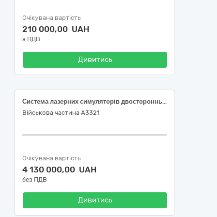
Очікувана вартість
210 000,00 UAH
з ПДВ
Дивитись
Система лазерних симуляторів двостороннього вогневого контакту спеціального призначення
Військова частина А3321
Очікувана вартість
4 130 000,00 UAH
без ПДВ
Дивитись