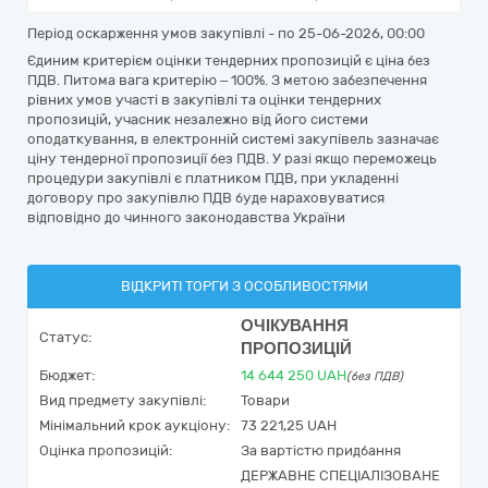
Період оскарження умов закупівлі - по
25-06-2026, 00:00
Єдиним критерієм оцінки тендерних пропозицій є ціна без
ПДВ. Питома вага критерію – 100%. З метою забезпечення
рівних умов участі в закупівлі та оцінки тендерних
пропозицій, учасник незалежно від його системи
оподаткування, в електронній системі закупівель зазначає
ціну тендерної пропозиції без ПДВ. У разі якщо переможець
процедури закупівлі є платником ПДВ, при укладенні
договору про закупівлю ПДВ буде нараховуватися
відповідно до чинного законодавства України
ВІДКРИТІ ТОРГИ З ОСОБЛИВОСТЯМИ
ОЧІКУВАННЯ
Статус:
ПРОПОЗИЦІЙ
Бюджет:
14 644 250
UAH
(без ПДВ)
Вид предмету закупівлі:
Товари
Мінімальний крок аукціону:
73 221,25 UAH
Оцінка пропозицій:
За вартістю придбання
ДЕРЖАВНЕ СПЕЦІАЛІЗОВАНЕ