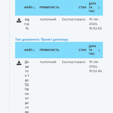
ДАТА
ФАЙЛ
ПРИВАТНІСТЬ
СТАН
ТА
ЧАС
sig
публічний
Експортовано:
19-06-
n.p
2026,
7s
15:52:55
Тип документа: Проект договору
ДАТА
ФАЙЛ
ПРИВАТНІСТЬ
СТАН
ТА
ЧАС
До
публічний
Експортовано:
19-06-
да
2026,
то
15:52:46
к 1
до
ТД.
Пр
оє
кт
до
го
во