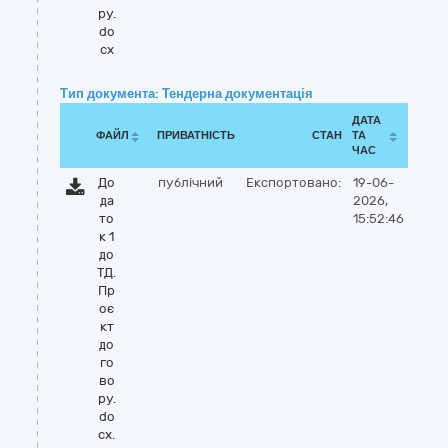
ру.
do
cx
Тип документа: Тендерна документація
ДАТА
ФАЙЛ
ПРИВАТНІСТЬ
СТАН
ТА
ЧАС
До
публічний
Експортовано:
19-06-
да
2026,
то
15:52:46
к 1
до
ТД.
Пр
оє
кт
до
го
во
ру.
do
cx.