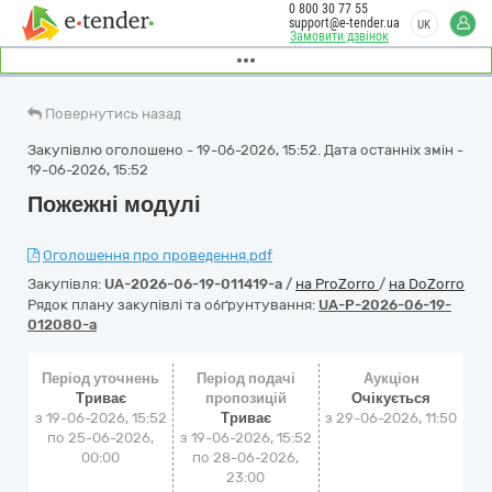
0 800 30 77 55
support@e-tender.ua
UK
Замовити дзвінок
Повернутись назад
Закупівлю оголошено - 19-06-2026, 15:52. Дата останніх змін -
19-06-2026, 15:52
Пожежні модулі
Оголошення про проведення.pdf
Закупівля:
UA-2026-06-19-011419-a
/
на ProZorro
/
на DoZorro
Рядок плану закупівлі та обґрунтування:
UA-P-2026-06-19-
012080-a
Період уточнень
Період подачі
Аукціон
Триває
пропозицій
Очікується
з 19-06-2026, 15:52
Триває
з
29-06-2026, 11:50
по 25-06-2026,
з 19-06-2026, 15:52
00:00
по 28-06-2026,
23:00