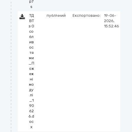
p7
s
ТД
публічний
Експортовано:
19-06-
ВТ
2026,
з О
15:52:46
со
бл
ив
ос
тя
ми
_П
ож
еж
ні
мо
ду
лі
_1
90
62
6.d
oc
x