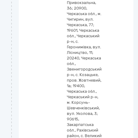
Привокзальна,
36; 20900,
Черкаська обл., м.
Чигирин, вул.
Черкаська, 77;
19601, Черкаська
обл., Черкаський
р-н, с.
Геронимівка, вул.
Лісництво, 11;
20240, Черкаська
обл.,
Звенигородський
р-н, с. Козацьке,
пров. Жовтневий,
1а; 19400,
Черкаська обл.,
Черкаський р-н,
м. Корсунь-
Шевченківський,
вул. Уколова, 3;
90615,
Закарпатська
обл., Рахівський
район, с. Великий