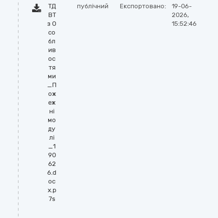
ТД
публічний
Експортовано:
19-06-
ВТ
2026,
з О
15:52:46
со
бл
ив
ос
тя
ми
_П
ож
еж
ні
мо
ду
лі
_1
90
62
6.d
oc
x.p
7s