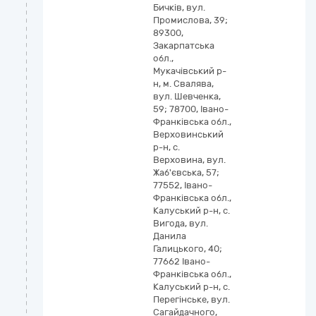
Бичків, вул.
Промислова, 39;
89300,
Закарпатська
обл.,
Мукачівський р-
н, м. Свалява,
вул. Шевченка,
59; 78700, Івано-
Франківська обл.,
Верховинський
р-н, с.
Верховина, вул.
Жаб'євська, 57;
77552, Івано-
Франківська обл.,
Калуський р-н, с.
Вигода, вул.
Данила
Галицького, 40;
77662 Івано-
Франківська обл.,
Калуський р-н, с.
Перегінське, вул.
Сагайдачного,