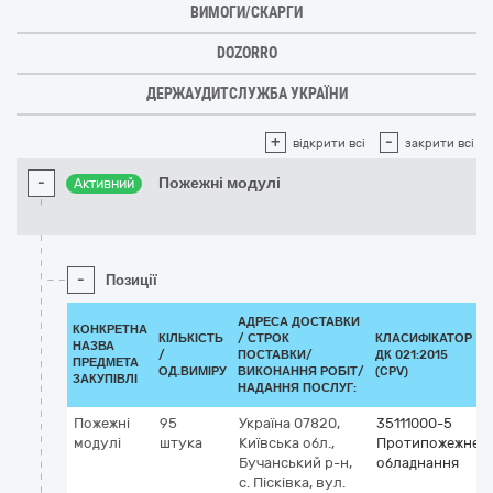
ВИМОГИ/СКАРГИ
DOZORRO
ДЕРЖАУДИТСЛУЖБА УКРАЇНИ
+
-
відкрити всі
закрити всі
-
Пожежні модулі
Активний
-
Позиції
АДРЕСА ДОСТАВКИ
КОНКРЕТНА
КІЛЬКІСТЬ
/
СТРОК
КЛАСИФІКАТОР
НАЗВА
/
ПОСТАВКИ/
ДК 021:2015
ПРЕДМЕТА
ОД.ВИМІРУ
ВИКОНАННЯ РОБІТ/
(CPV)
ЗАКУПІВЛІ
НАДАННЯ ПОСЛУГ:
Пожежні
95
Україна
07820,
35111000-5
модулі
штука
Київська обл.,
Протипожежне
Бучанський р-н,
обладнання
с. Пісківка, вул.