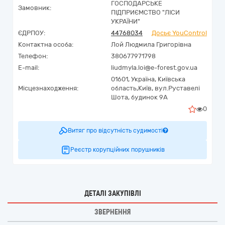
ГОСПОДАРСЬКЕ
Замовник:
ПІДПРИЄМСТВО "ЛІСИ
УКРАЇНИ"
ЄДРПОУ:
44768034
Досьє YouControl
Контактна особа:
Лой Людмила Григорівна
Телефон:
380677971798
E-mail:
liudmyla.loi@e-forest.gov.ua
01601,
Україна
,
Київська
Місцезнаходження:
область,
Київ,
вул.Руставелі
Шота, будинок 9А
0
Витяг про відсутність судимості
Реєстр корупційних порушників
ДЕТАЛІ ЗАКУПІВЛІ
ЗВЕРНЕННЯ