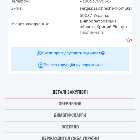
Телефон:
+380637095567
E-mail:
sergii.pasichnichenko@ukr.net
50037,
Україна
,
Дніпропетровська
Місцезнаходження:
область,
Кривий Ріг,
вул.
Перлинна, 8
0
Витяг про відсутність судимості
Реєстр корупційних порушників
ДЕТАЛІ ЗАКУПІВЛІ
ЗВЕРНЕННЯ
ВИМОГИ/СКАРГИ
DOZORRO
ДЕРЖАУДИТСЛУЖБА УКРАЇНИ