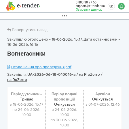
0 800 30 77 55
support@e-tender.ua
UK
Замовити дзвінок
Повернутись назад
Закупівлю оголошено - 18-06-2026, 15:17. Дата останніх змін -
18-06-2026, 16:16
Вогнегасники
Оголошення про проведення.pdf
Закупівля:
UA-2026-06-18-010016-a
/
на ProZorro
/
на DoZorro
Період уточнень
Період подачі
Аукціон
Триває
пропозицій
Очікується
з 18-06-2026, 15:17
Очікується
з
01-07-2026, 12:46
по 24-06-2026,
з 24-06-2026,
10:00
10:00
по 30-06-2026,
10:00