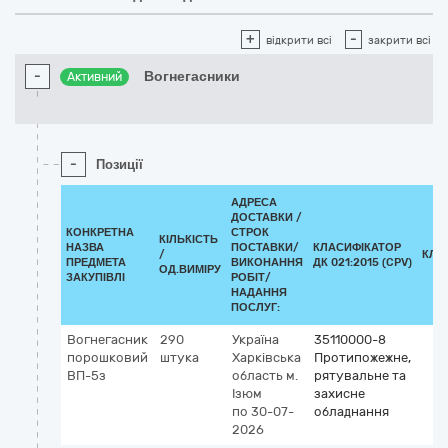
+
-
відкрити всі
закрити всі
-
Вогнегасники
Активний
-
Позиції
АДРЕСА
ДОСТАВКИ /
КОНКРЕТНА
СТРОК
КІЛЬКІСТЬ
НАЗВА
ПОСТАВКИ/
КЛАСИФІКАТОР
/
КЛА
ПРЕДМЕТА
ВИКОНАННЯ
ДК 021:2015 (CPV)
ОД.ВИМІРУ
ЗАКУПІВЛІ
РОБІТ/
НАДАННЯ
ПОСЛУГ:
Вогнегасник
290
Україна
35110000-8
порошковий
штука
Харківська
Протипожежне,
ВП-5з
область
м.
рятувальне та
Ізюм
захисне
по 30-07-
обладнання
2026