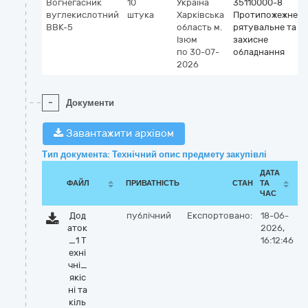
Вогнегасник
10
Україна
35110000-8
вуглекислотний
штука
Харківська
Протипожежне,
ВВК-5
область
м.
рятувальне та
Ізюм
захисне
по 30-07-
обладнання
2026
-
Документи
Завантажити архівом
Тип документа: Технічний опис предмету закупівлі
ДАТА
ФАЙЛ
ПРИВАТНІСТЬ
СТАН
ТА
ЧАС
Дод
публічний
Експортовано:
18-06-
аток
2026,
_1 Т
16:12:46
ехні
чні_
якіс
ні та
кіль