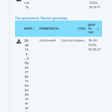
n.p
2026,
7s
16:16:11
Тип документа: Проект договору
ДАТА
ФАЙЛ
ПРИВАТНІСТЬ
СТАН
ТА
ЧАС
До
публічний
Експортовано:
18-06-
да
2026,
то
16:08:27
к
_5
Пр
оє
кт
до
го
во
ру
во
гн
ег
ас