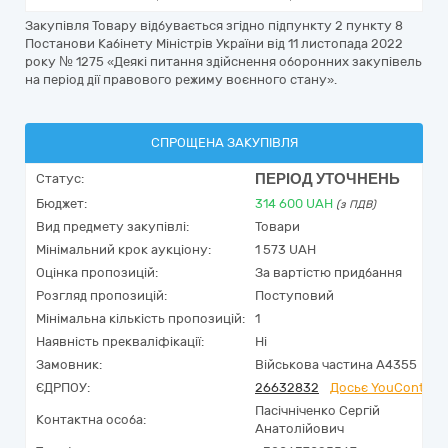
Закупівля Товару відбувається згідно підпункту 2 пункту 8
Постанови Кабінету Міністрів України від 11 листопада 2022
року № 1275 «Деякі питання здійснення оборонних закупівель
на період дії правового режиму воєнного стану».
СПРОЩЕНА ЗАКУПІВЛЯ
ПЕРІОД УТОЧНЕНЬ
Статус:
Бюджет:
314 600
UAH
(з ПДВ)
Вид предмету закупівлі:
Товари
Мінімальний крок аукціону:
1 573 UAH
Оцінка пропозицій:
За вартістю придбання
Розгляд пропозицій:
Поступовий
Мінімальна кількість пропозицій:
1
Наявність прекваліфікації:
Ні
Замовник:
Військова частина А4355
ЄДРПОУ:
26632832
Досьє YouControl
Пасічніченко Сергій
Контактна особа:
Анатолійович