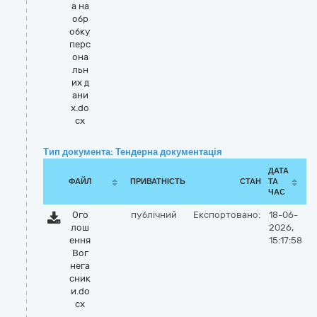
а на
обр
обку
перс
она
льн
их д
ани
х.do
cx
Тип документа: Тендерна документація
ДАТА
ФАЙЛ
ПРИВАТНІСТЬ
СТАН
ТА
ЧАС
Ого
публічний
Експортовано:
18-06-
лош
2026,
ення
15:17:58
Вог
нега
сник
и.do
cx