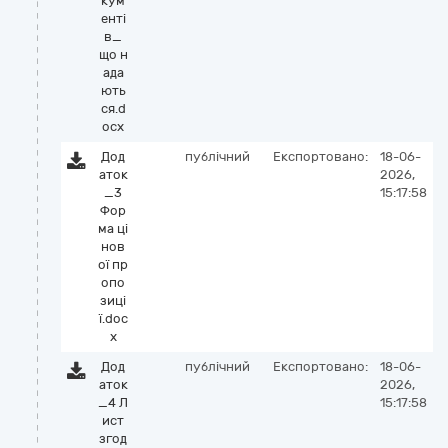
кум
енті
в_
що н
ада
ють
ся.d
ocx
Дод
публічний
Експортовано:
18-06-
аток
2026,
_3
15:17:58
Фор
ма ці
нов
ої пр
опо
зиці
ї.doc
x
Дод
публічний
Експортовано:
18-06-
аток
2026,
_4 Л
15:17:58
ист
згод